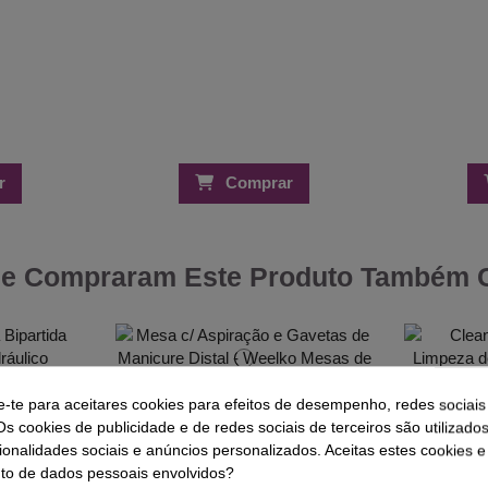
r
Comprar
ue Compraram Este Produto Também
e-te para aceitares cookies para efeitos de desempenho, redes sociais
ipartida
Mesa c/ Aspiração e Gavetas de
Cleaner 250
Os cookies de publicidade e de redes sociais de terceiros são utilizado
ráulico
Manicure Distal - Weelko
Verniz 
ionalidades sociais e anúncios personalizados. Aceitas estes cookies e
325,00 €
o de dados pessoais envolvidos?