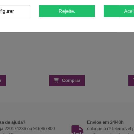
figurar
Rejeite.
Acei
r
Comprar
sa de ajuda?
Envios em 24/48h
 já 220174236 ou 916967800
coloque o nº telemóvel