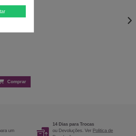
tar
Comprar
14 Dias para Trocas
 para um
ou Devoluções. Ver
Politica de