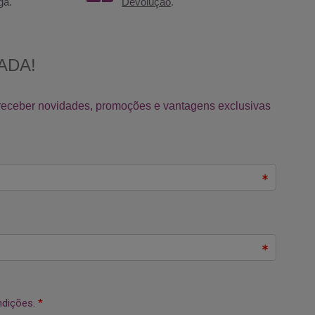
ga.
Devolução
.