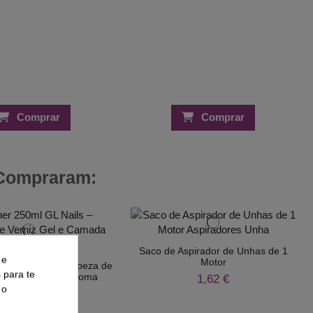
Comprar
Comprar
 Compraram:
Saco de Aspirador de Unhas de 1
 e
Motor
ml GL Nails – Limpeza de
s para te
Gel e Camada de Goma
1,62 €
 o
7,99 €