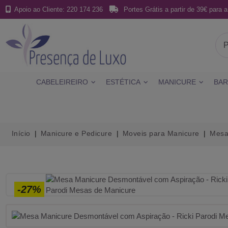
Apoio ao Cliente: 220 174 236
Portes Grátis a partir de 39€ para a
CABELEIREIRO
ESTÉTICA
MANICURE
BAR
Início
Manicure e Pedicure
Moveis para Manicure
Mesa
-27%