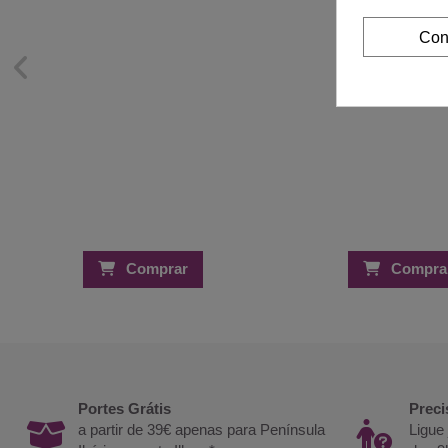
Con
Comprar
Compra
Portes Grátis
Preci
a partir de 39€ apenas para Península
Ligue