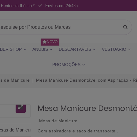
 Península Ibérica *
Envíos em 24/48h
NOVO
BER SHOP
ANUBIS
DESCARTÁVEIS
VESTUÁRIO
PROMOÇÕES
s de Manicure
Mesa Manicure Desmontável com Aspiração - Ri
Mesa Manicure Desmontáv
Mesa de Manicure
Com aspiradore e saco de transporte .