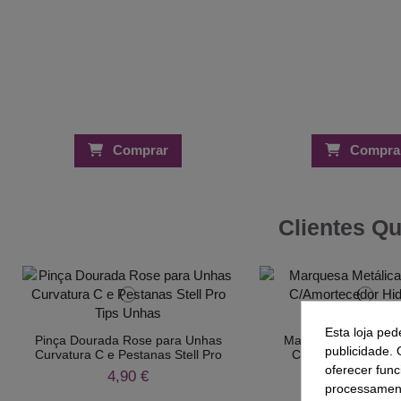
Comprar
Compra
Clientes Q
Esta loja ped
Pinça Dourada Rose para Unhas
Marquesa Metálica B
publicidade. 
Curvatura C e Pestanas Stell Pro
C/Amortecedor Hid
oferecer func
4,90 €
371,33 €
processament