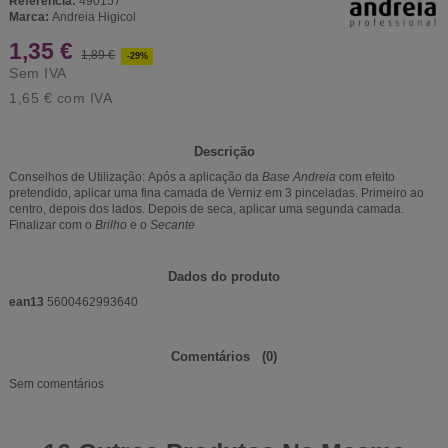
Referência:
490157
Marca:
Andreia Higicol
1,35 €
1,89 €
-29%
Sem IVA
1,65 €
com IVA
Descrição
Conselhos de Utilização: Após a aplicação da
Base Andreia
com efeito
pretendido, aplicar uma fina camada de Verniz em 3 pinceladas. Primeiro ao
centro, depois dos lados. Depois de seca, aplicar uma segunda camada.
Finalizar com o
Brilho
e o
Secante
Dados do produto
ean13
5600462993640
Comentários
(0)
Sem comentários