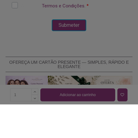
OFEREÇA UM CARTÃO PRESENTE — SIMPLES, RÁPIDO E
ELEGANTE
Adicionar ao carrinho
COMPRAR CARTÃO PRESENTE
PROMOÇÕES E REDUÇÕES