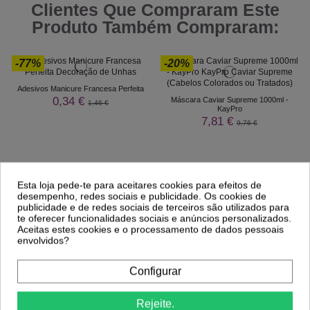
Clientes Que Compraram Este
Produto Também Compraram:
-77%
-20%
Adesivos Manicure Francesa Perfeita
0,34 €
Máscara Caviar Supreme 1000ml -
1,46 €
KayPro
7,81 €
9,76 €
Esta loja pede-te para aceitares cookies para efeitos de
desempenho, redes sociais e publicidade. Os cookies de
publicidade e de redes sociais de terceiros são utilizados para
te oferecer funcionalidades sociais e anúncios personalizados.
Aceitas estes cookies e o processamento de dados pessoais
envolvidos?
Configurar
Comprar
Comprar
Rejeite.