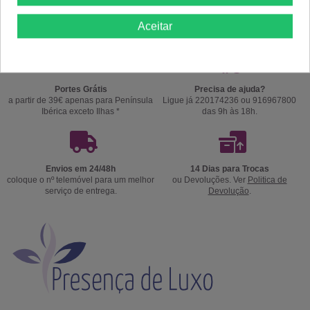
Aceitar
Portes Grátis
Precisa de ajuda?
a partir de 39€ apenas para Península
Ligue já 220174236 ou 916967800
Ibérica exceto Ilhas *
das 9h às 18h.
Envios em 24/48h
14 Dias para Trocas
coloque o nº telemóvel para um melhor
ou Devoluções. Ver
Politica de
serviço de entrega.
Devolução
.