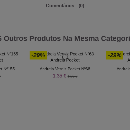
Comentários
(0)
6 Outros Produtos Na Mesma Categori
-29%
-29%
et Nº155
Andreia Verniz Pocket Nº68
Andrei
1,35 €
€
1,89 €