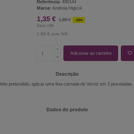
Referência:
490144
Marca:
Andreia Higicol
1,35 €
1,89 €
-29%
Sem IVA
1,65 €
com IVA
Adicionar ao carrinho
Descrição
ito pretendido, aplicar uma fina camada de Verniz em 3 pinceladas. 
Dados do produto