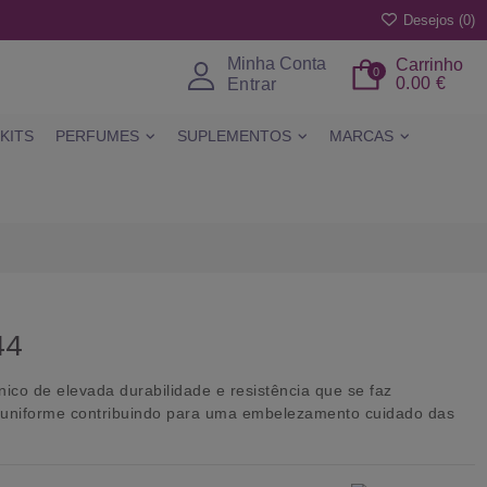
Desejos (
0
)
Minha Conta
Carrinho
0
0.00 €
Entrar
KITS
PERFUMES
SUPLEMENTOS
MARCAS
44
ico de elevada durabilidade e resistência que se faz
 uniforme contribuindo para uma embelezamento cuidado das