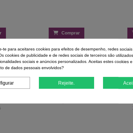
r
Comprar
e-te para aceitares cookies para efeitos de desempenho, redes sociais
Os cookies de publicidade e de redes sociais de terceiros são utilizado
ue Compraram Este Produto Também
ionalidades sociais e anúncios personalizados. Aceitas estes cookies e
o de dados pessoais envolvidos?
-29%
figurar
Rejeite.
Acei
Pincel Aplicador de Tratamentos de
Cosméticos e Parafinas
S 171 Verde
Verniz A
At
2,49 €
€