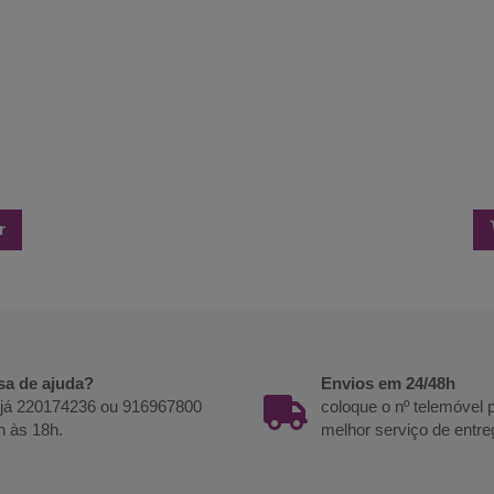
r
sa de ajuda?
Envios em 24/48h
 já 220174236 ou 916967800
coloque o nº telemóvel
h às 18h.
melhor serviço de entre