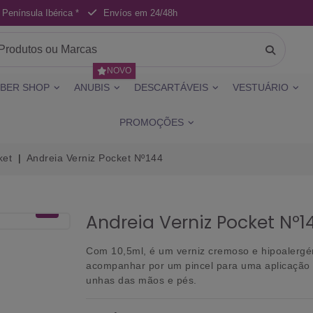
 Península Ibérica *
Envíos em 24/48h
NOVO
BER SHOP
ANUBIS
DESCARTÁVEIS
VESTUÁRIO
PROMOÇÕES
ket
Andreia Verniz Pocket Nº144
Andreia Verniz Pocket Nº1
Com 10,5ml, é um verniz cremoso e hipoalergén
acompanhar por um pincel para uma aplicação
unhas das mãos e pés.