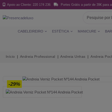
Apoio ao Cliente: 220 174 236
Portes Grátis a partir de 39€ para a
CABELEIREIRO
ESTÉTICA
MANICURE
BAR
Início
Andreia Professional
Andreia Unhas
Andreia Poc
-29%