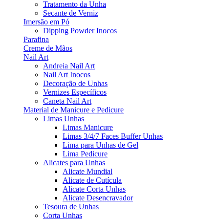
Tratamento da Unha
Secante de Verniz
Imersão em Pó
Dipping Powder Inocos
Parafina
Creme de Mãos
Nail Art
Andreia Nail Art
Nail Art Inocos
Decoração de Unhas
Vernizes Específicos
Caneta Nail Art
Material de Manicure e Pedicure
Limas Unhas
Limas Manicure
Limas 3/4/7 Faces Buffer Unhas
Lima para Unhas de Gel
Lima Pedicure
Alicates para Unhas
Alicate Mundial
Alicate de Cutícula
Alicate Corta Unhas
Alicate Desencravador
Tesoura de Unhas
Corta Unhas