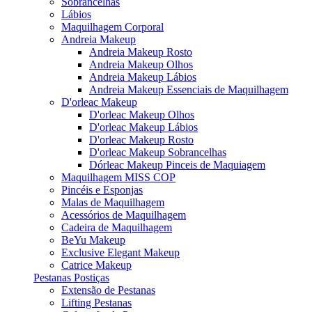
Sobrancelhas
Lábios
Maquilhagem Corporal
Andreia Makeup
Andreia Makeup Rosto
Andreia Makeup Olhos
Andreia Makeup Lábios
Andreia Makeup Essenciais de Maquilhagem
D'orleac Makeup
D'orleac Makeup Olhos
D'orleac Makeup Lábios
D'orleac Makeup Rosto
D'orleac Makeup Sobrancelhas
Dórleac Makeup Pinceis de Maquiagem
Maquilhagem MISS COP
Pincéis e Esponjas
Malas de Maquilhagem
Acessórios de Maquilhagem
Cadeira de Maquilhagem
BeYu Makeup
Exclusive Elegant Makeup
Catrice Makeup
Pestanas Postiças
Extensão de Pestanas
Lifting Pestanas