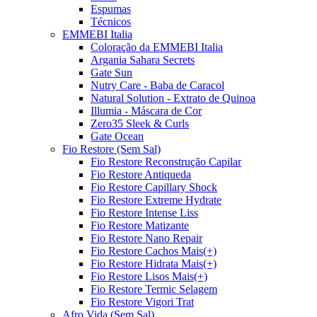
Espumas
Técnicos
EMMEBI Italia
Coloração da EMMEBI Italia
Argania Sahara Secrets
Gate Sun
Nutry Care - Baba de Caracol
Natural Solution - Extrato de Quinoa
Illumia - Máscara de Cor
Zero35 Sleek & Curls
Gate Ocean
Fio Restore (Sem Sal)
Fio Restore Reconstrução Capilar
Fio Restore Antiqueda
Fio Restore Capillary Shock
Fio Restore Extreme Hydrate
Fio Restore Intense Liss
Fio Restore Matizante
Fio Restore Nano Repair
Fio Restore Cachos Mais(+)
Fio Restore Hidrata Mais(+)
Fio Restore Lisos Mais(+)
Fio Restore Termic Selagem
Fio Restore Vigori Trat
Afro Vida (Sem Sal)