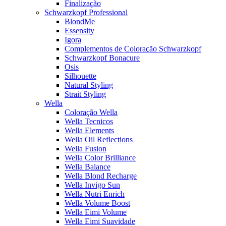
Finalização
Schwarzkopf Professional
BlondMe
Essensity
Igora
Complementos de Coloração Schwarzkopf
Schwarzkopf Bonacure
Osis
Silhouette
Natural Styling
Strait Styling
Wella
Coloração Wella
Wella Tecnicos
Wella Elements
Wella Oil Reflections
Wella Fusion
Wella Color Brilliance
Wella Balance
Wella Blond Recharge
Wella Invigo Sun
Wella Nutri Enrich
Wella Volume Boost
Wella Eimi Volume
Wella Eimi Suavidade