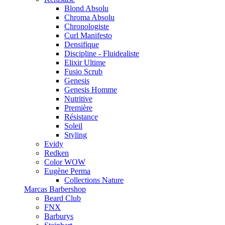
Blond Absolu
Chroma Absolu
Chronologiste
Curl Manifesto
Densifique
Discipline - Fluidealiste
Elixir Ultime
Fusio Scrub
Genesis
Genesis Homme
Nutritive
Première
Résistance
Soleil
Styling
Evidy
Redken
Color WOW
Eugène Perma
Collections Nature
Marcas Barbershop
Beard Club
FNX
Barburys