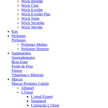
Wock Breelite
Wock Clog
Wock Everlite
Wock Everlite Plus
Wock Nube
Wock Securlite
Wock Waylite
Kits
Perfumes
Perfumes
Perfumes Mulher
Perfumes Homem
Suplementos
Superalimentos
Bem-Estar
Perda de Peso
Fitness
Vitaminas e Minerais
Marcas
Marcas Produtos Cabelo
Alfaparf
L'Oreal
L'oreal Expert
Steampod
Coloração L'Oreal