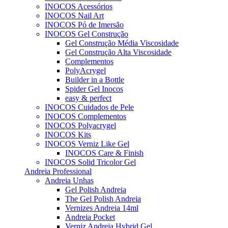
INOCOS Acessórios
INOCOS Nail Art
INOCOS Pó de Imersão
INOCOS Gel Construção
Gel Construção Média Viscosidade
Gel Construção Alta Viscosidade
Complementos
PolyAcrygel
Builder in a Bottle
Spider Gel Inocos
easy & perfect
INOCOS Cuidados de Pele
INOCOS Complementos
INOCOS Polyacrygel
INOCOS Kits
INOCOS Verniz Like Gel
INOCOS Care & Finish
INOCOS Solid Tricolor Gel
Andreia Professional
Andreia Unhas
Gel Polish Andreia
The Gel Polish Andreia
Vernizes Andreia 14ml
Andreia Pocket
Verniz Andreia Hybrid Gel