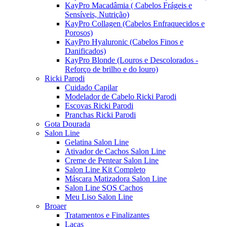
KayPro Macadâmia ( Cabelos Frágeis e
Sensíveis, Nutrição)
KayPro Collagen (Cabelos Enfraquecidos e
Porosos)
KayPro Hyaluronic (Cabelos Finos e
Danificados)
KayPro Blonde (Louros e Descolorados -
Reforço de brilho e do louro)
Ricki Parodi
Cuidado Capilar
Modelador de Cabelo Ricki Parodi
Escovas Ricki Parodi
Pranchas Ricki Parodi
Gota Dourada
Salon Line
Gelatina Salon Line
Ativador de Cachos Salon Line
Creme de Pentear Salon Line
Salon Line Kit Completo
Máscara Matizadora Salon Line
Salon Line SOS Cachos
Meu Liso Salon Line
Broaer
Tratamentos e Finalizantes
Lacas