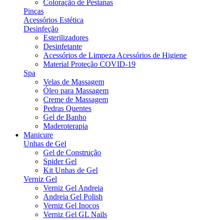
Coloração de Pestanas
Pinças
Acessórios Estética
Desinfeção
Esterilizadores
Desinfetante
Acessórios de Limpeza Acessórios de Higiene
Material Proteção COVID-19
Spa
Velas de Massagem
Óleo para Massagem
Creme de Massagem
Pedras Quentes
Gel de Banho
Maderoterapia
Manicure
Unhas de Gel
Gel de Construção
Spider Gel
Kit Unhas de Gel
Verniz Gel
Verniz Gel Andreia
Andreia Gel Polish
Verniz Gel Inocos
Verniz Gel GL Nails