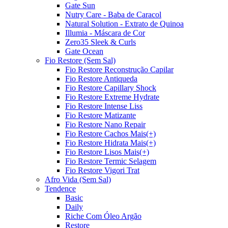
Gate Sun
Nutry Care - Baba de Caracol
Natural Solution - Extrato de Quinoa
Illumia - Máscara de Cor
Zero35 Sleek & Curls
Gate Ocean
Fio Restore (Sem Sal)
Fio Restore Reconstrução Capilar
Fio Restore Antiqueda
Fio Restore Capillary Shock
Fio Restore Extreme Hydrate
Fio Restore Intense Liss
Fio Restore Matizante
Fio Restore Nano Repair
Fio Restore Cachos Mais(+)
Fio Restore Hidrata Mais(+)
Fio Restore Lisos Mais(+)
Fio Restore Termic Selagem
Fio Restore Vigori Trat
Afro Vida (Sem Sal)
Tendence
Basic
Daily
Riche Com Óleo Argão
Restore