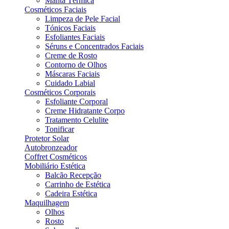
Manta Térmica
Cosméticos Faciais
Limpeza de Pele Facial
Tónicos Faciais
Esfoliantes Faciais
Séruns e Concentrados Faciais
Creme de Rosto
Contorno de Olhos
Máscaras Faciais
Cuidado Labial
Cosméticos Corporais
Esfoliante Corporal
Creme Hidratante Corpo
Tratamento Celulite
Tonificar
Protetor Solar
Autobronzeador
Coffret Cosméticos
Mobiliário Estética
Balcão Recepção
Carrinho de Estética
Cadeira Estética
Maquilhagem
Olhos
Rosto