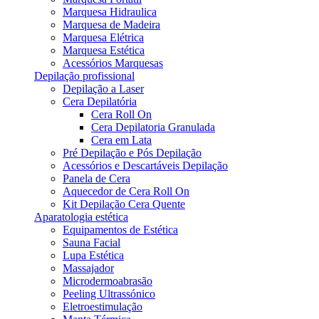
Marquesa Hidraulica
Marquesa de Madeira
Marquesa Elétrica
Marquesa Estética
Acessórios Marquesas
Depilação profissional
Depilação a Laser
Cera Depilatória
Cera Roll On
Cera Depilatoria Granulada
Cera em Lata
Pré Depilação e Pós Depilação
Acessórios e Descartáveis Depilação
Panela de Cera
Aquecedor de Cera Roll On
Kit Depilação Cera Quente
Aparatologia estética
Equipamentos de Estética
Sauna Facial
Lupa Estética
Massajador
Microdermoabrasão
Peeling Ultrassónico
Eletroestimulação