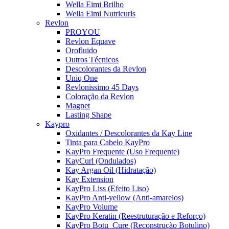
Wella Eimi Brilho
Wella Eimi Nutricurls
Revlon
PROYOU
Revlon Equave
Orofluido
Outros Técnicos
Descolorantes da Revlon
Uniq One
Revlonissimo 45 Days
Coloração da Revlon
Magnet
Lasting Shape
Kaypro
Oxidantes / Descolorantes da Kay Line
Tinta para Cabelo KayPro
KayPro Frequente (Uso Frequente)
KayCurl (Ondulados)
Kay Argan Oil (Hidratação)
Kay Extension
KayPro Liss (Efeito Liso)
KayPro Anti-yellow (Anti-amarelos)
KayPro Volume
KayPro Keratin (Reestruturação e Reforço)
KayPro Botu_Cure (Reconstrução Botulino)