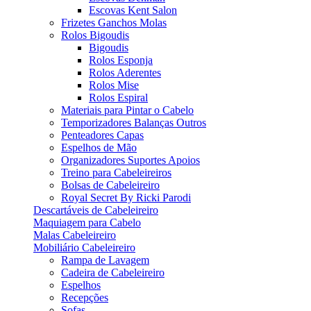
Escovas Kent Salon
Frizetes Ganchos Molas
Rolos Bigoudis
Bigoudis
Rolos Esponja
Rolos Aderentes
Rolos Mise
Rolos Espiral
Materiais para Pintar o Cabelo
Temporizadores Balanças Outros
Penteadores Capas
Espelhos de Mão
Organizadores Suportes Apoios
Treino para Cabeleireiros
Bolsas de Cabeleireiro
Royal Secret By Ricki Parodi
Descartáveis de Cabeleireiro
Maquiagem para Cabelo
Malas Cabeleireiro
Mobiliário Cabeleireiro
Rampa de Lavagem
Cadeira de Cabeleireiro
Espelhos
Recepções
Sofas