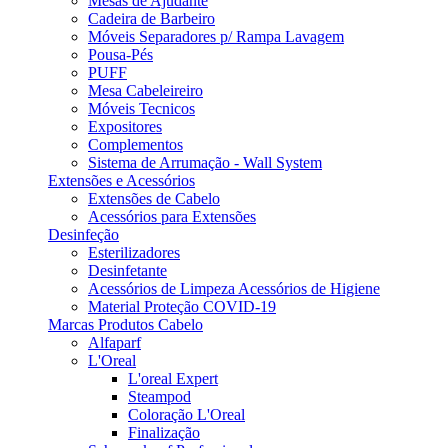
Mesas de Ajudante
Cadeira de Barbeiro
Móveis Separadores p/ Rampa Lavagem
Pousa-Pés
PUFF
Mesa Cabeleireiro
Móveis Tecnicos
Expositores
Complementos
Sistema de Arrumação - Wall System
Extensões e Acessórios
Extensões de Cabelo
Acessórios para Extensões
Desinfeção
Esterilizadores
Desinfetante
Acessórios de Limpeza Acessórios de Higiene
Material Proteção COVID-19
Marcas Produtos Cabelo
Alfaparf
L'Oreal
L'oreal Expert
Steampod
Coloração L'Oreal
Finalização