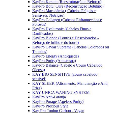
KayPro Keratin (Reestruturação e Reforço)
KayPro Botu_Cure (Reconstrução Botulino)
KayPro Macadâmia ( Cabelos Frágeis e
Sensíveis, Nutrição)
KayPro Collagen (Cabelos Enfraquecidos e
Porosos)
KayPro Hyaluronic (Cabelos Finos e
Danificados)
KayPro Blonde (Louros e Descolorados -
Reforço de brilho e do louro)
KayPro Caviar Supreme (Cabelos Colorados ou
Tratados)
KayPro Energy (Anti-queda)
KayPro Purity (Anti-caspa)
KayPro Balance (Cabelo e Couro Cabeludo
Oleoso)
KAY BIO SENSITIVE (couro cabeludo
sensível)
KAY SLEEK (Alisamento, Manutenção e Anti
Frizz)
KAY UNICA WANING SYSTEM
KayPro Anti-Laranja
KayPro Purage (Ageless Purity)
KayPro Precious Style
Kay Pro Toning Carbon - Vegan