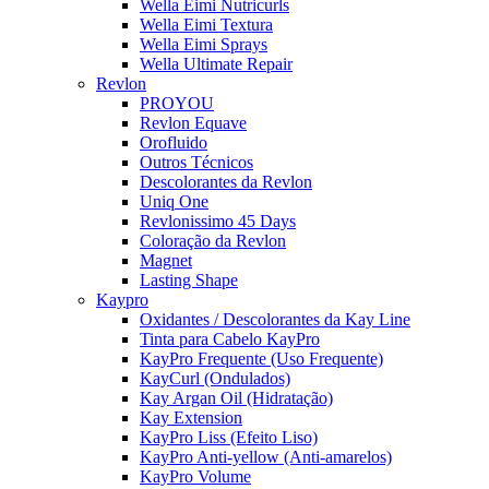
Wella Eimi Nutricurls
Wella Eimi Textura
Wella Eimi Sprays
Wella Ultimate Repair
Revlon
PROYOU
Revlon Equave
Orofluido
Outros Técnicos
Descolorantes da Revlon
Uniq One
Revlonissimo 45 Days
Coloração da Revlon
Magnet
Lasting Shape
Kaypro
Oxidantes / Descolorantes da Kay Line
Tinta para Cabelo KayPro
KayPro Frequente (Uso Frequente)
KayCurl (Ondulados)
Kay Argan Oil (Hidratação)
Kay Extension
KayPro Liss (Efeito Liso)
KayPro Anti-yellow (Anti-amarelos)
KayPro Volume