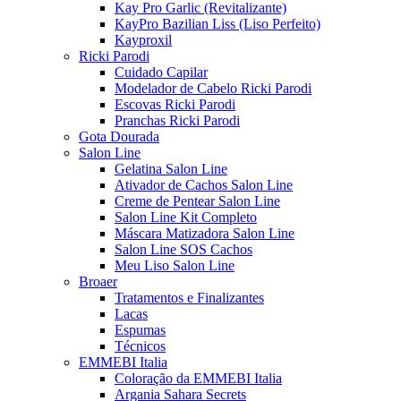
Kay Pro Garlic (Revitalizante)
KayPro Bazilian Liss (Liso Perfeito)
Kayproxil
Ricki Parodi
Cuidado Capilar
Modelador de Cabelo Ricki Parodi
Escovas Ricki Parodi
Pranchas Ricki Parodi
Gota Dourada
Salon Line
Gelatina Salon Line
Ativador de Cachos Salon Line
Creme de Pentear Salon Line
Salon Line Kit Completo
Máscara Matizadora Salon Line
Salon Line SOS Cachos
Meu Liso Salon Line
Broaer
Tratamentos e Finalizantes
Lacas
Espumas
Técnicos
EMMEBI Italia
Coloração da EMMEBI Italia
Argania Sahara Secrets