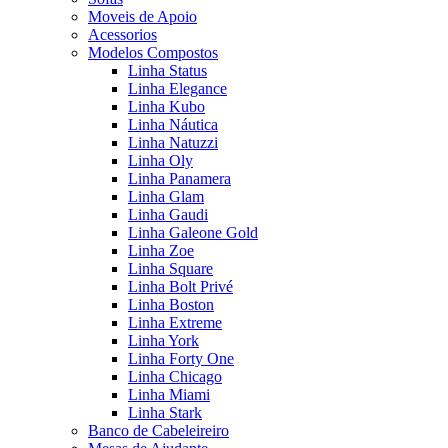
Moveis de Apoio
Acessorios
Modelos Compostos
Linha Status
Linha Elegance
Linha Kubo
Linha Náutica
Linha Natuzzi
Linha Oly
Linha Panamera
Linha Glam
Linha Gaudi
Linha Galeone Gold
Linha Zoe
Linha Square
Linha Bolt Privé
Linha Boston
Linha Extreme
Linha York
Linha Forty One
Linha Chicago
Linha Miami
Linha Stark
Banco de Cabeleireiro