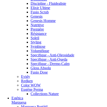
Discipline - Fluidealiste
Elixir Ultime
Fusio Scrub
Genesis
Genesis Homme
Nutritive
Première
Résistance
Soleil
Styling
Symbiose
Volumifique
Specifique - Anti-Oleosidade
Specifique - Anti-Queda
Specifique - Dermo-Calm
Gloss Absolu
Fusio Dose
Evidy
Redken
Color WOW
Eugène Perma
Collections Nature
Estética
Marquesa
Marquesa Portátil