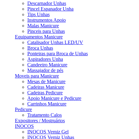
Descarnador Unhas
Pincel Espanador Unha
Tips Unhas
Instrumentos Apoio
Malas Manicure
Pinceis para Unhas
Equipamentos Manicure
Catalisador Unhas LED/UV
Broca Unhas
Ponteiras para Broca de Unhas
Aspiradores Unha
Candeeiro Manicure
Massajador de pés
Moveis para Manicure
Mesas de Manicure
Cadeiras Manicure
Cadeiras Pedicure
Apoio Manicure e Pedicure
Carrinhos Manicure
Pedicure
Tratamento Calos
Expositores / Mostruários
INOCOS
INOCOS Verniz Gel
INOCOS Verniz Unhas