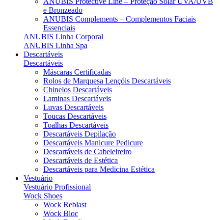
ANUBIS Protective Line – Proteção Solar UVA/UVB
e Bronzeado
ANUBIS Complements – Complementos Faciais
Essenciais
ANUBIS Linha Corporal
ANUBIS Linha Spa
Descartáveis
Descartáveis
Máscaras Certificadas
Rolos de Marquesa Lençóis Descartáveis
Chinelos Descartáveis
Laminas Descartáveis
Luvas Descartáveis
Toucas Descartáveis
Toalhas Descartáveis
Descartáveis Depilação
Descartáveis Manicure Pedicure
Descartáveis de Cabeleireiro
Descartáveis de Estética
Descartáveis para Medicina Estética
Vestuário
Vestuário Profissional
Wock Shoes
Wock Reblast
Wock Bloc