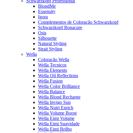
Schwarzkopf Professional
BlondMe
Essensity
Igora
Complementos de Coloração Schwarzkopf
Schwarzkopf Bonacure
Osis
Silhouette
Natural Styling
Strait Styling
Wella
Coloração Wella
Wella Tecnicos
Wella Elements
Wella Oil Reflections
Wella Fusion
Wella Color Brilliance
Wella Balance
Wella Blond Recharge
Wella Invigo Sun
Wella Nutri Enrich
Wella Volume Boost
Wella Eimi Volume
Wella Eimi Suavidade
Wella Eimi Brilho