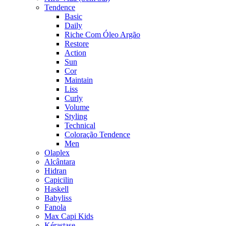
Tendence
Basic
Daily
Riche Com Óleo Argão
Restore
Action
Sun
Cor
Maintain
Liss
Curly
Volume
Styling
Technical
Coloração Tendence
Men
Olaplex
Alcântara
Hidran
Capicilin
Haskell
Babyliss
Fanola
Max Capi Kids
Kérastase