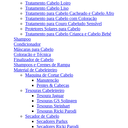
Tratamento Cabelo Loiro
Tratamento Cabelo Liso
Tratamento para Cabelo Cacheado e Cabelo Afro
Tratamento para Cabelo com Coloração
Tratamento para Couro Cabeludo Sensível
Protetores Solares para Cabelo
Tratamento para Cabelo Criança e Cabelo Bebé
Shampoo
Condicionador
Máscaras para Cabelo
Coloração e Técnica
Finalizador de Cabelo
Shampoos e Cremes de Rampa
Material de Cabeleireiro
Maquina de Cortar Cabelo
Manutenção
Pentes & Cabeças
Tesouras Cabeleireiro
Tesoura Jaguar
Tesouras GS Solingen
Tesouras Steinhart
Tesouras Ricki Parodi
Secador de Cabelo
Secadores Parlux
Secadores Ricki Parodi