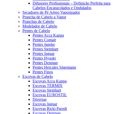
Difusores Profissionais – Definição Perfeita para
Cabelos Encaracolados e Ondulados
Secadores de Pé Aéreo Vaporizador
Prancha de Cabelo a Vapor
Pranchas de Cabelo
Modelador de Cabelo
Pentes de Cabelo
Pentes Acca Kappa
Pentes Comair
Pentes Janeke
Pentes Steinhart
Pentes Jaguar
Pentes Hysoki
Pentes Denman
Pentes Hercules Sägemann
Pentes Finos
Escovas de Cabelo
Escovas Acca Kappa
Escovas TERMIX
Escovas Steinhart
Escovas EUROSTIL
Diversas
Escovas Jaguar
Escovas Ricki Parodi
Escovas Denman