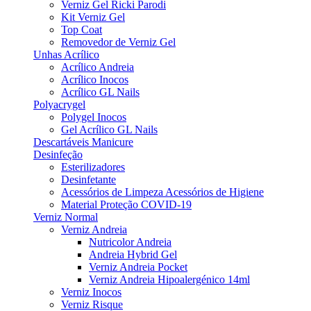
Verniz Gel Ricki Parodi
Kit Verniz Gel
Top Coat
Removedor de Verniz Gel
Unhas Acrílico
Acrílico Andreia
Acrílico Inocos
Acrílico GL Nails
Polyacrygel
Polygel Inocos
Gel Acrílico GL Nails
Descartáveis Manicure
Desinfeção
Esterilizadores
Desinfetante
Acessórios de Limpeza Acessórios de Higiene
Material Proteção COVID-19
Verniz Normal
Verniz Andreia
Nutricolor Andreia
Andreia Hybrid Gel
Verniz Andreia Pocket
Verniz Andreia Hipoalergénico 14ml
Verniz Inocos
Verniz Risque