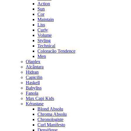
Action
Sun
Cor
Maintain
Liss
Curly
Volume
Styling
Technical
Coloração Tendence
Men
Olaplex
Alcântara
Hidran
Capicilin
Haskell
Babyliss
Fanola
Max Capi Kids
Kérastase
Blond Absolu
Chroma Absolu
Chronologiste
Curl Manifesto
Densifique