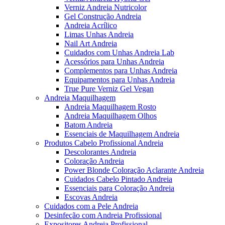
Verniz Andreia Nutricolor
Gel Construção Andreia
Andreia Acrílico
Limas Unhas Andreia
Nail Art Andreia
Cuidados com Unhas Andreia Lab
Acessórios para Unhas Andreia
Complementos para Unhas Andreia
Equipamentos para Unhas Andreia
True Pure Verniz Gel Vegan
Andreia Maquilhagem
Andreia Maquilhagem Rosto
Andreia Maquilhagem Olhos
Batom Andreia
Essenciais de Maquilhagem Andreia
Produtos Cabelo Profissional Andreia
Descolorantes Andreia
Coloração Andreia
Power Blonde Coloração Aclarante Andreia
Cuidados Cabelo Pintado Andreia
Essenciais para Coloração Andreia
Escovas Andreia
Cuidados com a Pele Andreia
Desinfeção com Andreia Profissional
Expositores Andreia Profissional