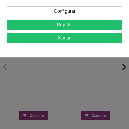
Produto Também Compraram:
Configurar
-15%
Rejeite.
Lupa Led 5 Dioptrias - Weelko
220,50 €
Cera Roll-On Men Beauty Image 110ml –
Aceitar
Cera Depilatória Profissional para
Homem
1,37 €
1,61 €
Comprar
Comprar