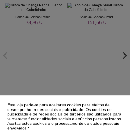
Banco de Criança Panda I
Apoio de Cabeça Smart
78,86 €
151,66 €
Esta loja pede-te para aceitares cookies para efeitos de
Comprar
Comprar
desempenho, redes sociais e publicidade. Os cookies de
publicidade e de redes sociais de terceiros são utilizados para
te oferecer funcionalidades sociais e anúncios personalizados.
Aceitas estes cookies e o processamento de dados pessoais
Clientes Que Compraram Este
envolvidos?