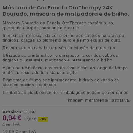
Máscara de Cor Fanola OroTherapy 24K
Dourado, máscara de matizadora e de brilho.
Máscara Dourado da Fanola OroTherapy contém ouro,
queratina e argan, num único produto.
Intensifica, refresca, dá cor e brilho aos cabelos naturais ou
tingidos, graças ao pigmento puro e às moléculas de ouro.
Reestrutura os cabelos através da infusão de queratina.
Utilizada para intensificar e enriquecer a cor dos cabelos
tingidos ou naturais, matizando e restaurando o brilho.
Ajuda na resistência das cores cosméticas ao longo do tempo
e até no resultado final da coloração.
Pigmenta de forma semipermanente, hidrata deixando os
cabelos macios e sedosos.
Limitado ao stock existente. Embalagens podem conter danos.
*imagem meramente ilustrativa.
Referência:
F86897
8,94 €
17,87 €
-50%
Sem IVA
10,99 €
com IVA