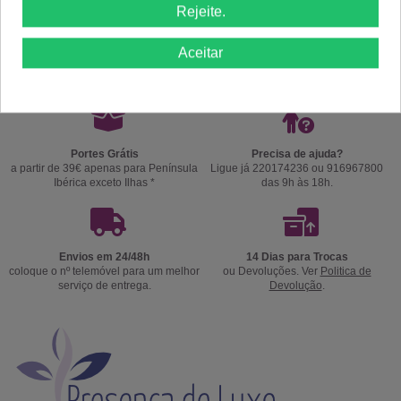
Rejeite.
Comprar
Comprar
Aceitar
Portes Grátis
Precisa de ajuda?
a partir de 39€ apenas para Península
Ligue já 220174236 ou 916967800
Ibérica exceto Ilhas *
das 9h às 18h.
Envios em 24/48h
14 Dias para Trocas
coloque o nº telemóvel para um melhor
ou Devoluções. Ver
Politica de
serviço de entrega.
Devolução
.