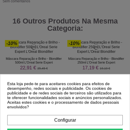
Sem comentários
16 Outros Produtos Na Mesma
Categoria:
-10%
-10%
Máscara Reparação e Brilho - Blondifier
Máscara Reparação e Brilho - Blondifier
500ml L'Oreal Serie Expert
250ml L'Oreal Serie Expert
22,91 €
17,19 €
25,45 €
19,10 €
Esta loja pede-te para aceitares cookies para efeitos de
desempenho, redes sociais e publicidade. Os cookies de
publicidade e de redes sociais de terceiros são utilizados para
te oferecer funcionalidades sociais e anúncios personalizados.
Aceitas estes cookies e o processamento de dados pessoais
envolvidos?
Configurar