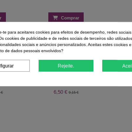
r
Comprar
e-te para aceitares cookies para efeitos de desempenho, redes sociais
Os cookies de publicidade e de redes sociais de terceiros são utilizado
ue Compraram Este Produto Também
ionalidades sociais e anúncios personalizados. Aceitas estes cookies e
o de dados pessoais envolvidos?
-29%
Kit
figurar
Rejeite.
Acei
ermal Image
Cleanser Prep + Clean 1000ML - All In
Rolo Marqu
lla
One Andreia
6,50 €
 €
9,15 €