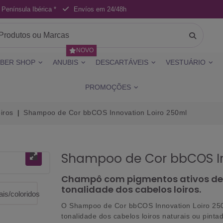
 Península Ibérica *
Envíos em 24/48h
NOVO
BER SHOP
ANUBIS
DESCARTÁVEIS
VESTUÁRIO
PROMOÇÕES
iros
Shampoo de Cor bbCOS Innovation Loiro 250ml
Shampoo de Cor bbCOS In
Champô com pigmentos ativos de co
tonalidade dos cabelos loiros.
O Shampoo de Cor bbCOS Innovation Loiro 250ml
tonalidade dos cabelos loiros naturais ou pint