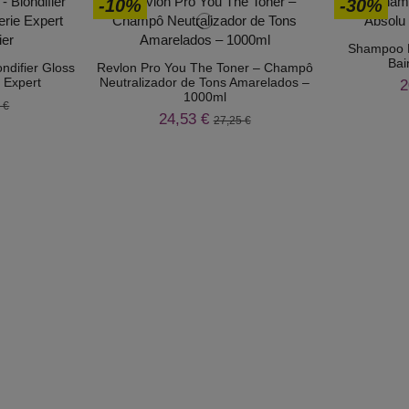
-10%
-30%
Shampoo K
Bai
ndifier Gloss
Revlon Pro You The Toner – Champô
 Expert
Neutralizador de Tons Amarelados –
2
1000ml
 €
24,53 €
27,25 €