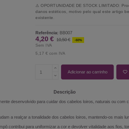
⚠️
OPORTUNIDADE DE STOCK LIMITADO:
Prod
danos estéticos, motivo pelo qual este artigo b
existente.
Referência:
BB007
4,20 €
10,50 €
-60%
Sem IVA
5,17 €
com IVA
Adicionar ao carrinho
Descrição
mente desenvolvido para cuidar dos cabelos loiros, naturais ou com c
judam a realçar a tonalidade dos cabelos loiros, mantendo-os mais lu
 contribui para uniformizar a cor e devolver vitalidade aos fios, to