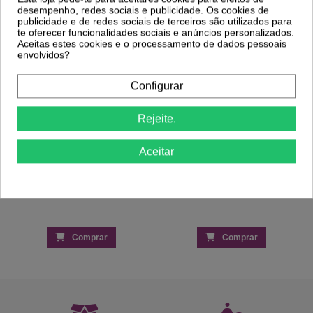
desempenho, redes sociais e publicidade. Os cookies de
publicidade e de redes sociais de terceiros são utilizados para
te oferecer funcionalidades sociais e anúncios personalizados.
Aceitas estes cookies e o processamento de dados pessoais
Cadeira de Cabeleireiro Stark
envolvidos?
806,84 €
Cadeira de Cabeleireiro Hidráulica C1
244,50 €
Configurar
Rejeite.
Aceitar
Comprar
Comprar