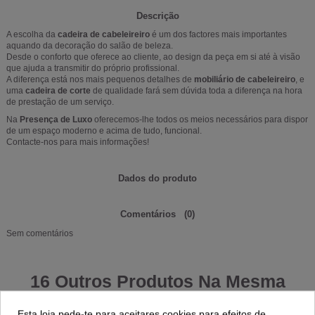
Descrição
A escolha da
cadeira de cabeleireiro
é um dos factores mais importantes
aquando da decoração do salão de beleza.
Desde o conforto que oferece ao cliente, ao design da peça em si até à visão
que ajuda a transmitir do próprio profissional.
A diferença está nos mais pequenos detalhes de
mobiliário de cabeleireiro
, e
uma
cadeira de corte
de qualidade
fará sem dúvida toda a diferença na hora
de prestação de um serviço.
Na
Presença de Luxo
oferecemos-lhe todos os meios necessários para dispor
de um espaço moderno e acima de tudo, funcional.
Contacte-nos para mais informações!
Dados do produto
Comentários
(0)
Sem comentários
16 Outros Produtos Na Mesma
Categoria:
Esta loja pede-te para aceitares cookies para efeitos de