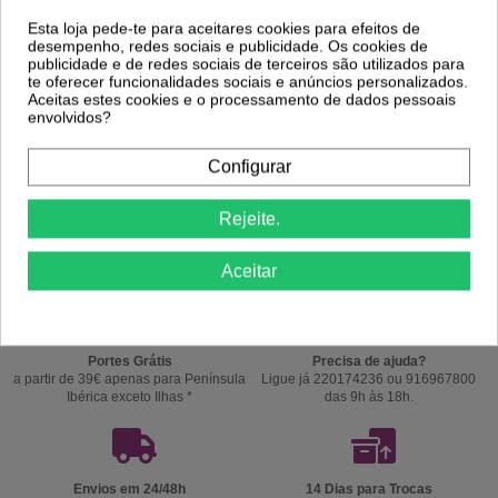
Esta loja pede-te para aceitares cookies para efeitos de
desempenho, redes sociais e publicidade. Os cookies de
publicidade e de redes sociais de terceiros são utilizados para
te oferecer funcionalidades sociais e anúncios personalizados.
Aceitas estes cookies e o processamento de dados pessoais
envolvidos?
Configurar
Comprar
Rejeite.
Aceitar
Portes Grátis
Precisa de ajuda?
a partir de 39€ apenas para Península
Ligue já 220174236 ou 916967800
Ibérica exceto Ilhas *
das 9h às 18h.
Envios em 24/48h
14 Dias para Trocas