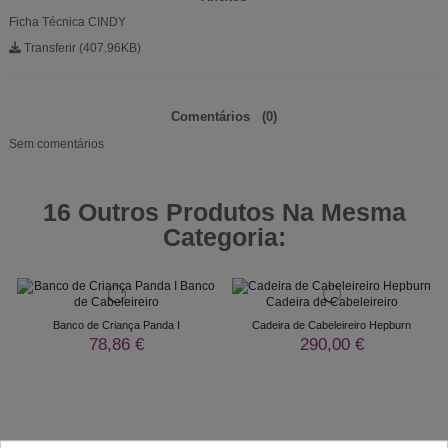
Ficha Técnica CINDY
Transferir (407.96KB)
Comentários
(0)
Sem comentários
16 Outros Produtos Na Mesma
Categoria:
Banco de Criança Panda I
Cadeira de Cabeleireiro Hepburn
78,86 €
290,00 €