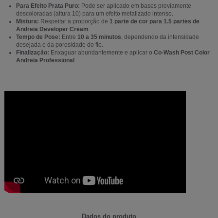
Para Efeito Prata Puro:
Pode ser aplicado em bases previamente
descoloradas (altura 10) para um efeito metalizado intenso.
Mistura:
Respeitar a proporção de
1 parte de cor para 1.5 partes de
Andreia Developer Cream
.
Tempo de Pose:
Entre
10 a 35 minutos
, dependendo da intensidade
desejada e da porosidade do fio.
Finalização:
Enxaguar abundantemente e aplicar o
Co-Wash Post Color
Andreia Professional
.
Dados do produto