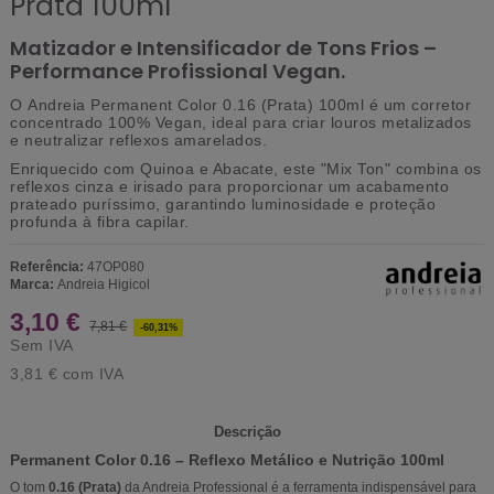
Prata 100ml
Matizador e Intensificador de Tons Frios –
Performance Profissional Vegan.
O
Andreia Permanent Color 0.16 (Prata) 100ml
é um corretor
concentrado
100% Vegan
, ideal para criar louros metalizados
e neutralizar reflexos amarelados.
Enriquecido com
Quinoa e Abacate
, este "Mix Ton" combina os
reflexos cinza e irisado para proporcionar um acabamento
prateado puríssimo, garantindo luminosidade e proteção
profunda à fibra capilar.
Referência:
47OP080
Marca:
Andreia Higicol
3,10 €
7,81 €
-60,31%
Sem IVA
3,81 €
com IVA
Descrição
Permanent Color 0.16 – Reflexo Metálico e Nutrição 100ml
O tom
0.16 (Prata)
da Andreia Professional é a ferramenta indispensável para