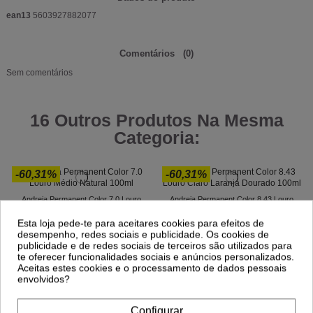
ean13
5603927882077
Comentários
(0)
Sem comentários
16 Outros Produtos Na Mesma
Categoria:
-60,31%
-60,31%
Andreia Permanent Color 7.0 Louro
Andreia Permanent Color 8.43 Louro
Médio Natural 100ml
Claro Laranja Dourado 100ml
3,10 €
3,10 €
Esta loja pede-te para aceitares cookies para efeitos de
7,81 €
7,81 €
desempenho, redes sociais e publicidade. Os cookies de
publicidade e de redes sociais de terceiros são utilizados para
te oferecer funcionalidades sociais e anúncios personalizados.
Aceitas estes cookies e o processamento de dados pessoais
envolvidos?
Configurar