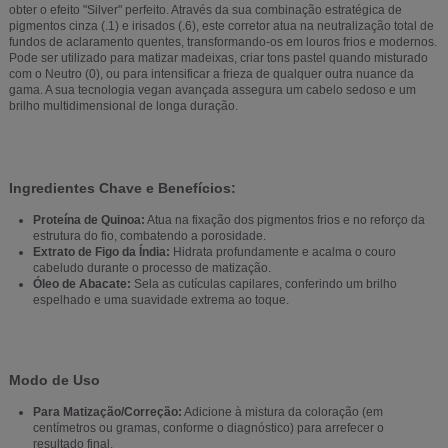
obter o efeito "Silver" perfeito. Através da sua combinação estratégica de
pigmentos cinza (.1) e irisados (.6), este corretor atua na neutralização total de
fundos de aclaramento quentes, transformando-os em louros frios e modernos.
Pode ser utilizado para matizar madeixas, criar tons pastel quando misturado
com o Neutro (0), ou para intensificar a frieza de qualquer outra nuance da
gama. A sua tecnologia vegan avançada assegura um cabelo sedoso e um
brilho multidimensional de longa duração.
Ingredientes Chave e Benefícios:
Proteína de Quinoa:
Atua na fixação dos pigmentos frios e no reforço da
estrutura do fio, combatendo a porosidade.
Extrato de Figo da Índia:
Hidrata profundamente e acalma o couro
cabeludo durante o processo de matização.
Óleo de Abacate:
Sela as cutículas capilares, conferindo um brilho
espelhado e uma suavidade extrema ao toque.
Modo de Uso
Para Matização/Correção:
Adicione à mistura da coloração (em
centímetros ou gramas, conforme o diagnóstico) para arrefecer o
resultado final.