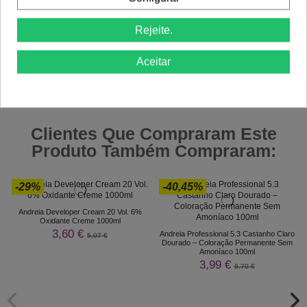
Rejeite.
Aceitar
Comprar
Comprar
Clientes Que Compraram Este
Produto Também Compraram:
-29%
-40,45%
Andreia Developer Cream 20 Vol. 6%
Oxidante Creme 1000ml
3,60 €
Andreia Professional 5.3 Castanho Claro
5,07 €
Dourado – Coloração Permanente Sem
Amoníaco 100ml
3,99 €
6,70 €