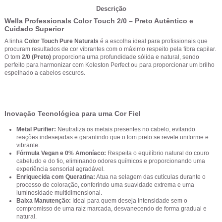
Descrição
Wella Professionals Color Touch 2/0 – Preto Autêntico e
Cuidado Superior
A linha
Color Touch Pure Naturals
é a escolha ideal para profissionais que
procuram resultados de cor vibrantes com o máximo respeito pela fibra capilar.
O tom
2/0 (Preto)
proporciona uma profundidade sólida e natural, sendo
perfeito para harmonizar com Koleston Perfect ou para proporcionar um brilho
espelhado a cabelos escuros.
Inovação Tecnológica para uma Cor Fiel
Metal Purifier:
Neutraliza os metais presentes no cabelo, evitando
reações indesejadas e garantindo que o tom preto se revele uniforme e
vibrante.
Fórmula Vegan e 0% Amoníaco:
Respeita o equilíbrio natural do couro
cabeludo e do fio, eliminando odores químicos e proporcionando uma
experiência sensorial agradável.
Enriquecida com Queratina:
Atua na selagem das cutículas durante o
processo de coloração, conferindo uma suavidade extrema e uma
luminosidade multidimensional.
Baixa Manutenção:
Ideal para quem deseja intensidade sem o
compromisso de uma raiz marcada, desvanecendo de forma gradual e
natural.