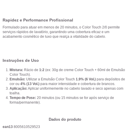
Rapidez e Performance Profissional
Formulado para atuar em menos de 20 minutos, o Color Touch 2/0 permite
serviços rápidos de lavatório, garantindo uma cobertura eficaz e um
acabamento cosmético de luxo que realça a vitalidade do cabelo.
Instruções de Uso
Mistura:
Rácio de
1:2
(ex: 30g de creme Color Touch + 60ml de Emulsão
Color Touch).
Emulsão:
Utilizar a Emulsão Color Touch
1.9% (6 Vol.)
para depósitos de
cor ou
4% (13 Vol.)
para maior intensidade e cobertura de brancos.
Aplicação:
Aplicar uniformemente no cabelo lavado e seco apenas com
toalha.
Tempo de Pose:
20 minutos (ou 15 minutos se for após serviço de
forma/permanente).
Dados do produto
ean13
8005610529523