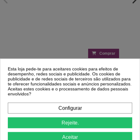
Comprar
Esta loja pede-te para aceitares cookies para efeitos de
Clientes Que Compraram Este
desempenho, redes sociais e publicidade. Os cookies de
publicidade e de redes sociais de terceiros são utilizados para
Produto Também Compraram:
te oferecer funcionalidades sociais e anúncios personalizados.
Aceitas estes cookies e o processamento de dados pessoais
envolvidos?
-60%
-29%
Configurar
Lápis Olhos nº05 - Kajal - D'orleac
Máscara HydraRepair 500ml - Royal
Secret - Ricki Parodi
1,12 €
2,78 €
5,79 €
Rejeite.
8,15 €
Aceitar