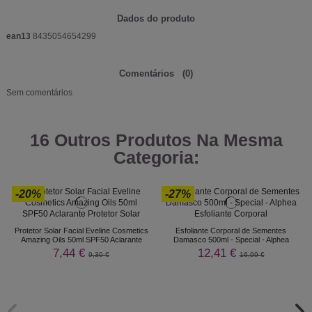
Dados do produto
ean13
8435054654299
Comentários
(0)
Sem comentários
16 Outros Produtos Na Mesma
Categoria:
-20%
-27%
Protetor Solar Facial Eveline Cosmetics
Esfoliante Corporal de Sementes
Amazing Oils 50ml SPF50 Aclarante
Damasco 500ml - Special - Alphea
7,44 €
12,41 €
9,30 €
16,99 €