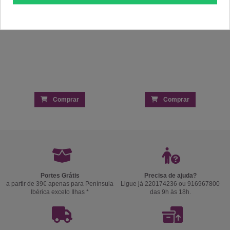
Comprar
Comprar
Portes Grátis
Precisa de ajuda?
a partir de 39€ apenas para Península
Ligue já 220174236 ou 916967800
Ibérica exceto Ilhas *
das 9h às 18h.