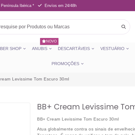
 Península Ibérica *
Envíos em 24/48h
NOVO
BER SHOP
ANUBIS
DESCARTÁVEIS
VESTUÁRIO
PROMOÇÕES
ream Levissime Tom Escuro 30ml
BB+ Cream Levissime Tom
BB+ Cream Levissime Tom Escuro 30ml
Atua globalmente contra os sinais de envelheci