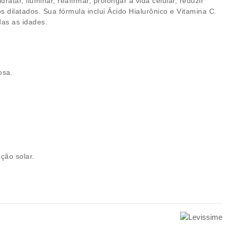
ratar, iluminar, reafirmar, prolongar a vida celular, reduzir
dilatados. Sua fórmula inclui Ácido Hialurônico e Vitamina C.
das as idades.
eosa.
ação solar.