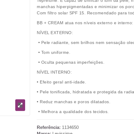
Tepretone. É capaz de unificar o tom da pele, hid
manchas hiperpigmentadas e minimizar os poros 
Com filtro solar SPF 15. Recomendado para to
BB + CREAM atua nos níveis externo e interno:
NÍVEL EXTERNO:
• Pele radiante, sem brilhos nem sensação ol
• Tom uniforme.
• Oculta pequenas imperfeições.
NÍVEL INTERNO:
• Efeito geral anti-idade.
• Pele tonificada, hidratada e protegida da radi
• Reduz manchas e poros dilatados.
• Melhora a qualidade dos tecidos.
Referência:
1134650
Marca:
Levissime