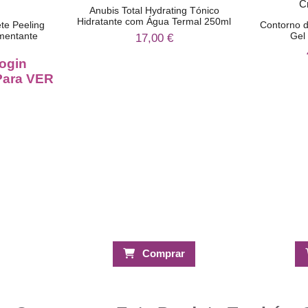
Anubis Total Hydrating Tónico
Hidratante com Água Termal 250ml
te Peeling
Contorno d
mentante
Gel 
17,00 €
ogin
ara VER
Comprar