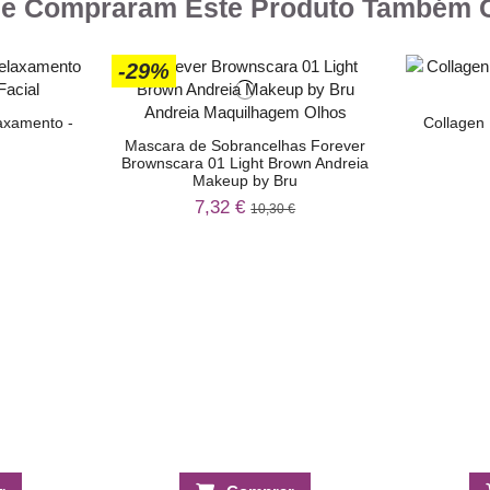
ue Compraram Este Produto Também
-29%
axamento -
Collagen 
Mascara de Sobrancelhas Forever
Brownscara 01 Light Brown Andreia
Makeup by Bru
7,32 €
10,30 €