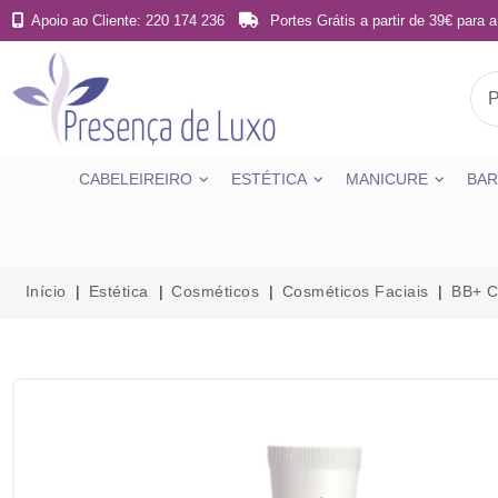
Apoio ao Cliente: 220 174 236
Portes Grátis a partir de 39€ para a
CABELEIREIRO
ESTÉTICA
MANICURE
BAR
Início
Estética
Cosméticos
Cosméticos Faciais
BB+ C