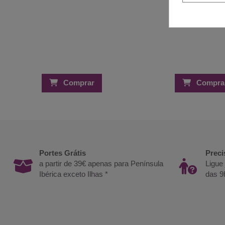
Comprar
Compra
Portes Grátis
Preci
a partir de 39€ apenas para Península
Ligue
Ibérica exceto Ilhas *
das 9