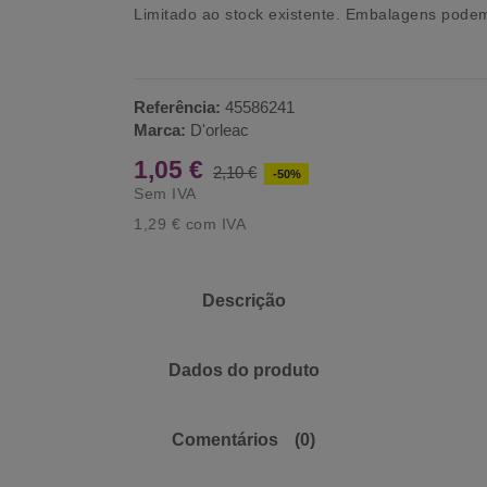
Limitado ao stock existente.
Embalagens podem 
Referência:
45586241
Marca:
D'orleac
1,05 €
2,10 €
-50%
Sem IVA
1,29 €
com IVA
Descrição
Dados do produto
Comentários
(0)