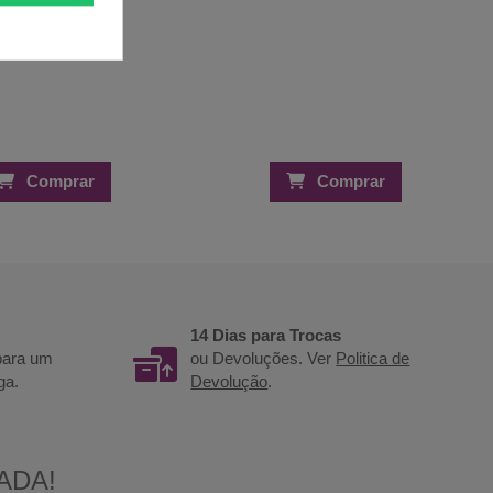
Comprar
Comprar
14 Dias para Trocas
 para um
ou Devoluções. Ver
Politica de
ga.
Devolução
.