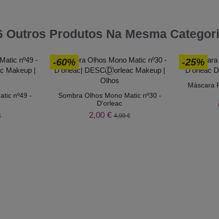
6 Outros Produtos Na Mesma Categori
-60%
-25%
Máscara P
tic nº49 -
Sombra Olhos Mono Matic nº30 -
D'orleac
2,00 €
€
4,99 €