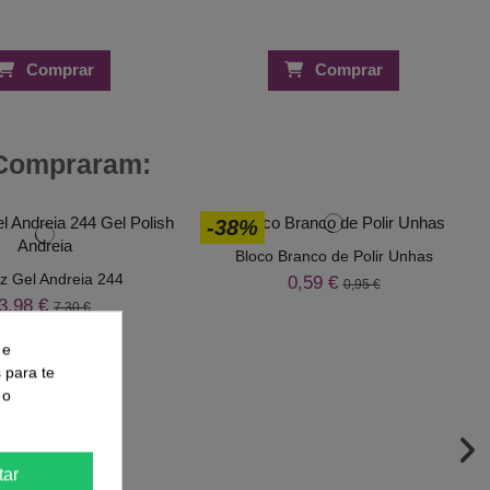
Comprar
Comprar
 Compraram:
-38%
Bloco Branco de Polir Unhas
iz Gel Andreia 244
0,59 €
0,95 €
3,98 €
7,30 €
00
d.
06
:
45
:
55
 e
s para te
 o
tar