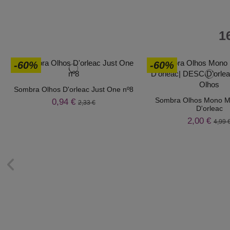
1
-60%
-60%
Sombra Olhos D'orleac Just One nº8
Sombra Olhos Mono Ma
0,94 €
2,33 €
D'orleac
2,00 €
4,99 