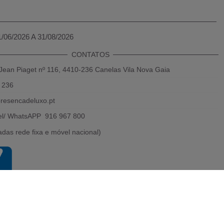
1/06/2026 A 31/08/2026
CONTATOS
Jean Piaget nº 116, 4410-236 Canelas Vila Nova Gaia
 236
resencadeluxo.pt
el/ WhatsAPP 916 967 800
das rede fixa e móvel nacional)
Powered by 2026
Presença de luxo