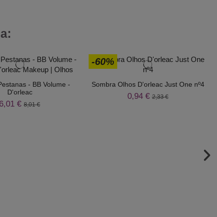
a:
-60%
estanas - BB Volume -
Sombra Olhos D'orleac Just One nº4
D'orleac
0,94 €
2,33 €
6,01 €
8,01 €