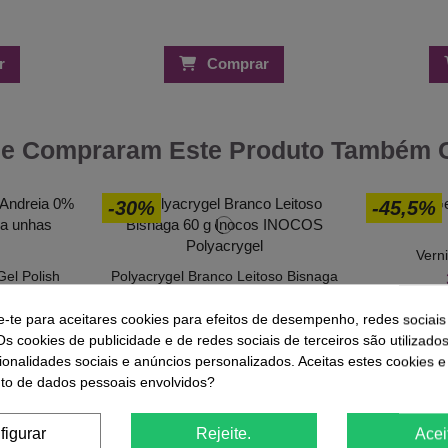
r
Comprar
ue Compraram Este Produto Também
-30%
-45,5%
Vern
Gel Polish
Polyacrygel Branco Leitoso Bisnaga
49 10.5ml
60 g Inocos
17,85 €
€
25,50 €
e-te para aceitares cookies para efeitos de desempenho, redes sociais
Os cookies de publicidade e de redes sociais de terceiros são utilizado
:
55
ionalidades sociais e anúncios personalizados. Aceitas estes cookies e
o de dados pessoais envolvidos?
figurar
Rejeite.
Acei