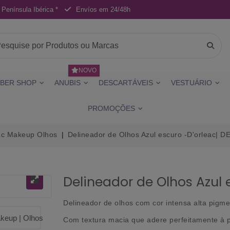
 Península Ibérica *
Envíos em 24/48h
NOVO
BER SHOP
ANUBIS
DESCARTÁVEIS
VESTUÁRIO
PROMOÇÕES
ac Makeup Olhos
Delineador de Olhos Azul escuro -D'orleac| D
Delineador de Olhos Azul 
Delineador de olhos com cor intensa alta pigm
Com textura macia que adere perfeitamente à p