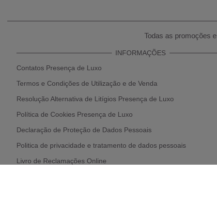
Todas as promoções e 
INFORMAÇÕES
Contatos Presença de Luxo
Termos e Condições de Utilização e de Venda
Resolução Alternativa de Litígios Presença de Luxo
Política de Cookies Presença de Luxo
Declaração de Proteção de Dados Pessoais
Politica de privacidade e tratamento de dados pessoais
Livro de Reclamações Online
Política de Devolução e Reembolso
Parcerias Presença de Luxo
* Condições de Envios e Recolhas