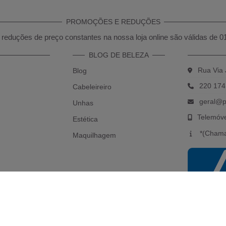
PROMOÇÕES E REDUÇÕES
reduções de preço constantes na nossa loja online são válidas de 0
BLOG DE BELEZA
Rua Via 
Blog
220 174
Cabeleireiro
geral@p
Unhas
Telemóv
Estética
*(Chama
Maquilhagem