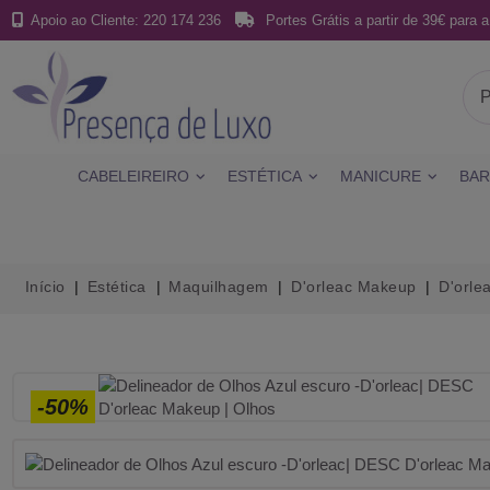
Apoio ao Cliente: 220 174 236
Portes Grátis a partir de 39€ para a
CABELEIREIRO
ESTÉTICA
MANICURE
BAR
Início
Estética
Maquilhagem
D'orleac Makeup
D'orle
-50%