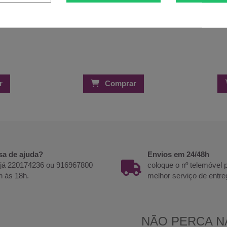
r
Comprar
sa de ajuda?
Envios em 24/48h
 já 220174236 ou 916967800
coloque o nº telemóvel
h às 18h.
melhor serviço de entre