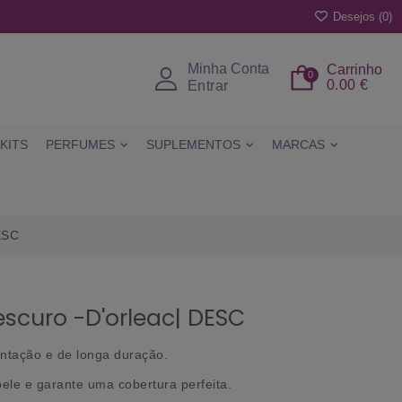
Desejos (
0
)
Minha Conta
Carrinho
0
0.00 €
Entrar
KITS
PERFUMES
SUPLEMENTOS
MARCAS
ESC
escuro -D'orleac| DESC
entação e de longa duração.
ele e garante uma cobertura perfeita.