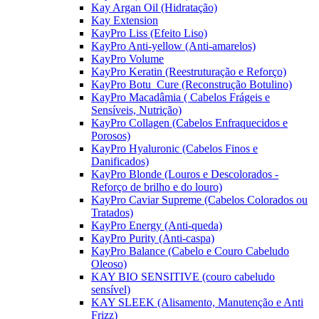
Kay Argan Oil (Hidratação)
Kay Extension
KayPro Liss (Efeito Liso)
KayPro Anti-yellow (Anti-amarelos)
KayPro Volume
KayPro Keratin (Reestruturação e Reforço)
KayPro Botu_Cure (Reconstrução Botulino)
KayPro Macadâmia ( Cabelos Frágeis e
Sensíveis, Nutrição)
KayPro Collagen (Cabelos Enfraquecidos e
Porosos)
KayPro Hyaluronic (Cabelos Finos e
Danificados)
KayPro Blonde (Louros e Descolorados -
Reforço de brilho e do louro)
KayPro Caviar Supreme (Cabelos Colorados ou
Tratados)
KayPro Energy (Anti-queda)
KayPro Purity (Anti-caspa)
KayPro Balance (Cabelo e Couro Cabeludo
Oleoso)
KAY BIO SENSITIVE (couro cabeludo
sensível)
KAY SLEEK (Alisamento, Manutenção e Anti
Frizz)