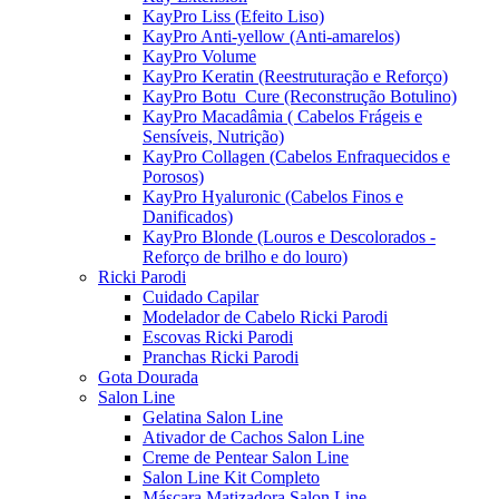
KayPro Liss (Efeito Liso)
KayPro Anti-yellow (Anti-amarelos)
KayPro Volume
KayPro Keratin (Reestruturação e Reforço)
KayPro Botu_Cure (Reconstrução Botulino)
KayPro Macadâmia ( Cabelos Frágeis e
Sensíveis, Nutrição)
KayPro Collagen (Cabelos Enfraquecidos e
Porosos)
KayPro Hyaluronic (Cabelos Finos e
Danificados)
KayPro Blonde (Louros e Descolorados -
Reforço de brilho e do louro)
Ricki Parodi
Cuidado Capilar
Modelador de Cabelo Ricki Parodi
Escovas Ricki Parodi
Pranchas Ricki Parodi
Gota Dourada
Salon Line
Gelatina Salon Line
Ativador de Cachos Salon Line
Creme de Pentear Salon Line
Salon Line Kit Completo
Máscara Matizadora Salon Line