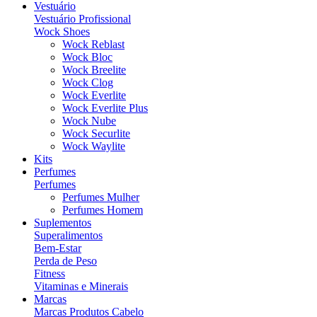
Vestuário
Vestuário Profissional
Wock Shoes
Wock Reblast
Wock Bloc
Wock Breelite
Wock Clog
Wock Everlite
Wock Everlite Plus
Wock Nube
Wock Securlite
Wock Waylite
Kits
Perfumes
Perfumes
Perfumes Mulher
Perfumes Homem
Suplementos
Superalimentos
Bem-Estar
Perda de Peso
Fitness
Vitaminas e Minerais
Marcas
Marcas Produtos Cabelo