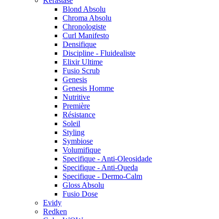
Kérastase
Blond Absolu
Chroma Absolu
Chronologiste
Curl Manifesto
Densifique
Discipline - Fluidealiste
Elixir Ultime
Fusio Scrub
Genesis
Genesis Homme
Nutritive
Première
Résistance
Soleil
Styling
Symbiose
Volumifique
Specifique - Anti-Oleosidade
Specifique - Anti-Queda
Specifique - Dermo-Calm
Gloss Absolu
Fusio Dose
Evidy
Redken