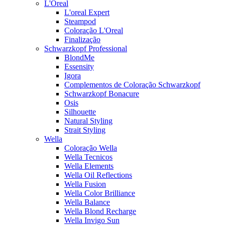
L'Oreal
L'oreal Expert
Steampod
Coloração L'Oreal
Finalização
Schwarzkopf Professional
BlondMe
Essensity
Igora
Complementos de Coloração Schwarzkopf
Schwarzkopf Bonacure
Osis
Silhouette
Natural Styling
Strait Styling
Wella
Coloração Wella
Wella Tecnicos
Wella Elements
Wella Oil Reflections
Wella Fusion
Wella Color Brilliance
Wella Balance
Wella Blond Recharge
Wella Invigo Sun