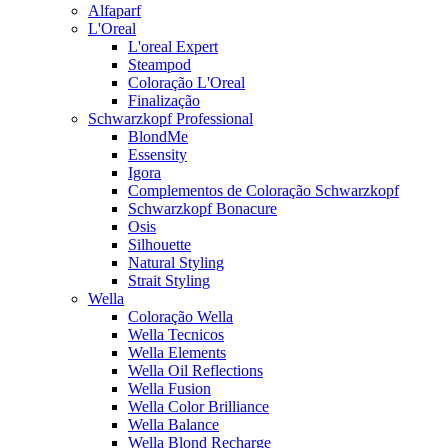
Alfaparf
L'Oreal
L'oreal Expert
Steampod
Coloração L'Oreal
Finalização
Schwarzkopf Professional
BlondMe
Essensity
Igora
Complementos de Coloração Schwarzkopf
Schwarzkopf Bonacure
Osis
Silhouette
Natural Styling
Strait Styling
Wella
Coloração Wella
Wella Tecnicos
Wella Elements
Wella Oil Reflections
Wella Fusion
Wella Color Brilliance
Wella Balance
Wella Blond Recharge