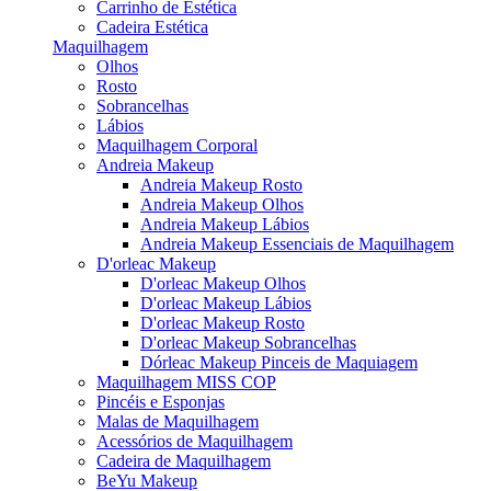
Carrinho de Estética
Cadeira Estética
Maquilhagem
Olhos
Rosto
Sobrancelhas
Lábios
Maquilhagem Corporal
Andreia Makeup
Andreia Makeup Rosto
Andreia Makeup Olhos
Andreia Makeup Lábios
Andreia Makeup Essenciais de Maquilhagem
D'orleac Makeup
D'orleac Makeup Olhos
D'orleac Makeup Lábios
D'orleac Makeup Rosto
D'orleac Makeup Sobrancelhas
Dórleac Makeup Pinceis de Maquiagem
Maquilhagem MISS COP
Pincéis e Esponjas
Malas de Maquilhagem
Acessórios de Maquilhagem
Cadeira de Maquilhagem
BeYu Makeup