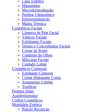
Lupa Estética
Massajador
Microdermoabrasão
Peeling Ultrassónico
Eletroestimulação
Manta Térmica
Cosméticos Faciais
Limpeza de Pele Facial
Tónicos Faciais
Esfoliantes Faciais
Séruns e Concentrados Faciais
Creme de Rosto
Contorno de Olhos
Máscaras Faciais
Cuidado Labial
Cosméticos Corporais
Esfoliante Corporal
Creme Hidratante Corpo
Tratamento Celulite
Tonificar
Protetor Solar
Autobronzeador
Coffret Cosméticos
Mobiliário Estética
Balcão Recepção