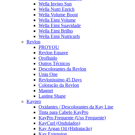
Wella Invigo Sun
Wella Nutri Enrich
Wella Volume Boost
Wella Eimi Volume
Wella Eimi Suavidade
Wella Eimi Brilho
Wella Eimi Nutricurls
Revlon
PROYOU
Revlon Equave
Orofluido
Outros Técnicos
Descolorantes da Revlon
Uniq One
Revlonissimo 45 Days
Coloração da Revlon
Magnet
Lasting Shape
Kaypro
Oxidantes / Descolorantes da Kay Line
Tinta para Cabelo KayPro
KayPro Frequente (Uso Frequente)
KayCurl (Ondulados)
Kay Argan Oil (Hidratação)
Kay Extension