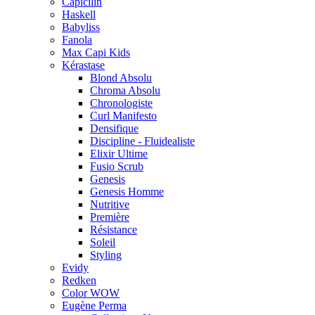
Capicilin
Haskell
Babyliss
Fanola
Max Capi Kids
Kérastase
Blond Absolu
Chroma Absolu
Chronologiste
Curl Manifesto
Densifique
Discipline - Fluidealiste
Elixir Ultime
Fusio Scrub
Genesis
Genesis Homme
Nutritive
Première
Résistance
Soleil
Styling
Evidy
Redken
Color WOW
Eugène Perma