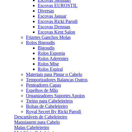
Escovas Steinhart
Escovas EUROSTIL
Diversas
Escovas Jaguar
Escovas Ricki Parodi
Escovas Denman
Escovas Kent Salon
Frizetes Ganchos Molas
Rolos Bigoudis
Bigoudis
Rolos Esponja
Rolos Aderentes
Rolos Mise
Rolos Espiral
Materiais para Pintar o Cabelo
Temporizadores Balanças Outros
Penteadores Capas
Espelhos de Mão
Organizadores Suportes Apoios
Treino para Cabeleireiros
Bolsas de Cabeleireiro
Royal Secret By Ricki Parodi
Descartáveis de Cabeleireiro
Maquiagem para Cabelo
Malas Cabeleireiro