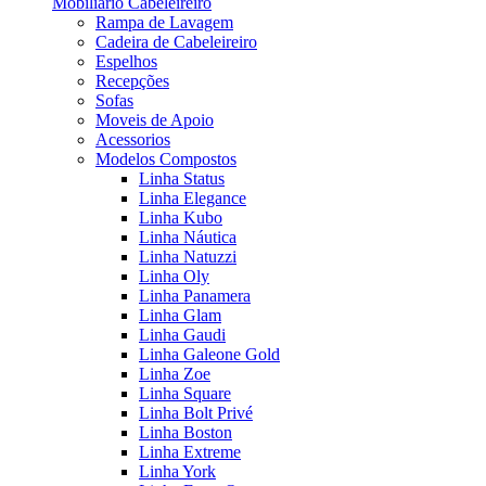
Mobiliário Cabeleireiro
Rampa de Lavagem
Cadeira de Cabeleireiro
Espelhos
Recepções
Sofas
Moveis de Apoio
Acessorios
Modelos Compostos
Linha Status
Linha Elegance
Linha Kubo
Linha Náutica
Linha Natuzzi
Linha Oly
Linha Panamera
Linha Glam
Linha Gaudi
Linha Galeone Gold
Linha Zoe
Linha Square
Linha Bolt Privé
Linha Boston
Linha Extreme
Linha York