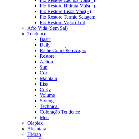
Fio Restore Cachos Mais(+)
Fio Restore Hidrata Mais(+)
Fio Restore Lisos Mais(+)
Fio Restore Termic Selagem
Fio Restore Vigori Trat
Afro Vida (Sem Sal)
Tendence
Basic
Daily
Riche Com Óleo Argão
Restore
Action
Sun
Cor
Maintain
Liss
Curly
Volume
Styling
Technical
Coloração Tendence
Men
Olaplex
Alcântara
Hidran