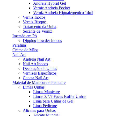
Andreia Hybrid Gel
Verniz Andreia Pocket
Verniz Andreia Hipoalergénico 14ml
Verniz Inocos
Verniz Risque
Tratamento da Unha
Secante de Verniz
Imersão em Pó
Dipping Powder Inocos
Parafina
Creme de Mãos
Nail Art
Andreia Nail Art
Nail Art Inocos
Decoração de Unhas
Vernizes Específicos
Caneta Nail Art
Material de Manicure e Pedicure
Limas Unhas
Limas Manicure
Limas 3/4/7 Faces Buffer Unhas
Lima para Unhas de Gel
Lima Pedicure
Alicates para Unhas
Alicate Mundial