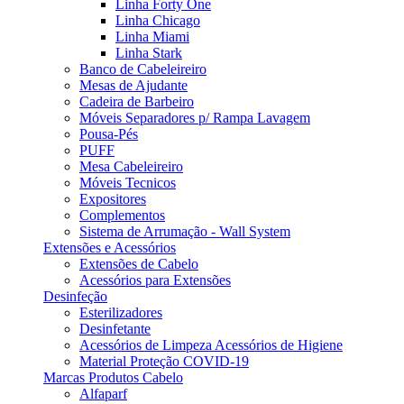
Linha Forty One
Linha Chicago
Linha Miami
Linha Stark
Banco de Cabeleireiro
Mesas de Ajudante
Cadeira de Barbeiro
Móveis Separadores p/ Rampa Lavagem
Pousa-Pés
PUFF
Mesa Cabeleireiro
Móveis Tecnicos
Expositores
Complementos
Sistema de Arrumação - Wall System
Extensões e Acessórios
Extensões de Cabelo
Acessórios para Extensões
Desinfeção
Esterilizadores
Desinfetante
Acessórios de Limpeza Acessórios de Higiene
Material Proteção COVID-19
Marcas Produtos Cabelo
Alfaparf