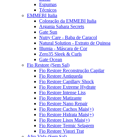
Espumas
Técnicos
EMMEBI Italia
Coloração da EMMEBI Italia
Argania Sahara Secrets
Gate Sun
Nutry Care - Baba de Caracol
Natural Solution - Extrato de Quinoa
Illumia - Máscara de Cor
Zero35 Sleek & Curls
Gate Ocean
Fio Restore (Sem Sal)
Fio Restore Reconstrução Capilar
Fio Restore Antiqueda
Fio Restore Capillary Shock
Fio Restore Extreme Hydrate
Fio Restore Intense Liss
Fio Restore Matizante
Fio Restore Nano Repair
Fio Restore Cachos Mais(+)
Fio Restore Hidrata Mais(+)
Fio Restore Lisos Mais(+)
Fio Restore Termic Selagem
Fio Restore Vigori Trat
Afro Vida (Sem Sal)