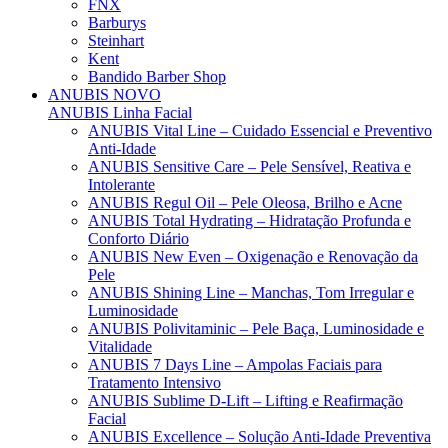
FNX
Barburys
Steinhart
Kent
Bandido Barber Shop
ANUBIS
NOVO
ANUBIS Linha Facial
ANUBIS Vital Line – Cuidado Essencial e Preventivo
Anti-Idade
ANUBIS Sensitive Care – Pele Sensível, Reativa e
Intolerante
ANUBIS Regul Oil – Pele Oleosa, Brilho e Acne
ANUBIS Total Hydrating – Hidratação Profunda e
Conforto Diário
ANUBIS New Even – Oxigenação e Renovação da
Pele
ANUBIS Shining Line – Manchas, Tom Irregular e
Luminosidade
ANUBIS Polivitaminic – Pele Baça, Luminosidade e
Vitalidade
ANUBIS 7 Days Line – Ampolas Faciais para
Tratamento Intensivo
ANUBIS Sublime D-Lift – Lifting e Reafirmação
Facial
ANUBIS Excellence – Solução Anti-Idade Preventiva