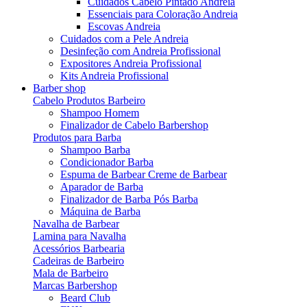
Cuidados Cabelo Pintado Andreia
Essenciais para Coloração Andreia
Escovas Andreia
Cuidados com a Pele Andreia
Desinfeção com Andreia Profissional
Expositores Andreia Profissional
Kits Andreia Profissional
Barber shop
Cabelo Produtos Barbeiro
Shampoo Homem
Finalizador de Cabelo Barbershop
Produtos para Barba
Shampoo Barba
Condicionador Barba
Espuma de Barbear Creme de Barbear
Aparador de Barba
Finalizador de Barba Pós Barba
Máquina de Barba
Navalha de Barbear
Lamina para Navalha
Acessórios Barbearia
Cadeiras de Barbeiro
Mala de Barbeiro
Marcas Barbershop
Beard Club