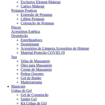
Exclusive Elegant Makeup
Catrice Makeup
Pestanas Postiças
Extensão de Pestanas
Lifting Pestanas
Coloração de Pestanas
Pinças
Acessórios Estética
Desinfeção
Esterilizadores
Desinfetante
Acessórios de Limpeza Acessórios de Higiene
Material Proteção COVID-19
Spa
Velas de Massagem
Óleo para Massagem
Creme de Massagem
Pedras Quentes
Gel de Banho
Maderoterapia
Manicure
Unhas de Gel
Gel de Construção
Spider Gel
Kit Unhas de Gel