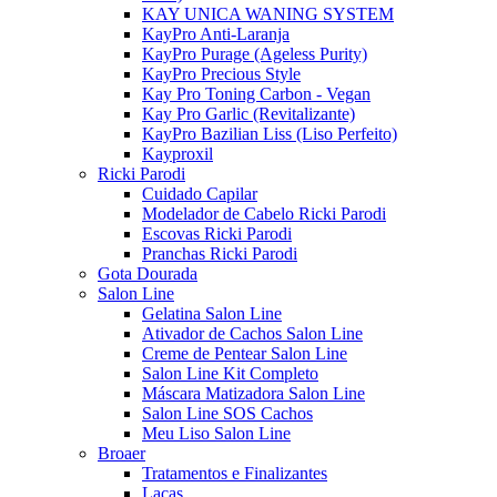
KAY UNICA WANING SYSTEM
KayPro Anti-Laranja
KayPro Purage (Ageless Purity)
KayPro Precious Style
Kay Pro Toning Carbon - Vegan
Kay Pro Garlic (Revitalizante)
KayPro Bazilian Liss (Liso Perfeito)
Kayproxil
Ricki Parodi
Cuidado Capilar
Modelador de Cabelo Ricki Parodi
Escovas Ricki Parodi
Pranchas Ricki Parodi
Gota Dourada
Salon Line
Gelatina Salon Line
Ativador de Cachos Salon Line
Creme de Pentear Salon Line
Salon Line Kit Completo
Máscara Matizadora Salon Line
Salon Line SOS Cachos
Meu Liso Salon Line
Broaer
Tratamentos e Finalizantes
Lacas