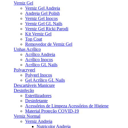
Verniz Gel
Verniz Gel Andreia
Andreia Gel Polish
Verniz Gel Inocos
Verniz Gel GL Nails
Verniz Gel Ricki Parodi
Kit Verniz Gel
Top Coat
Removedor de Verniz Gel
Unhas Acrílico
Acrílico Andreia
Acrílico Inocos
Acrílico GL Nails
Polyacrygel
Polygel Inocos
Gel Acrílico GL Nails
Descartáveis Manicure
Desinfeção
Esterilizadores
Desinfetante
Acessórios de Limpeza Acessórios de Higiene
Material Proteção COVID-19
Verniz Normal
Verniz Andreia
Nutricolor Andreia