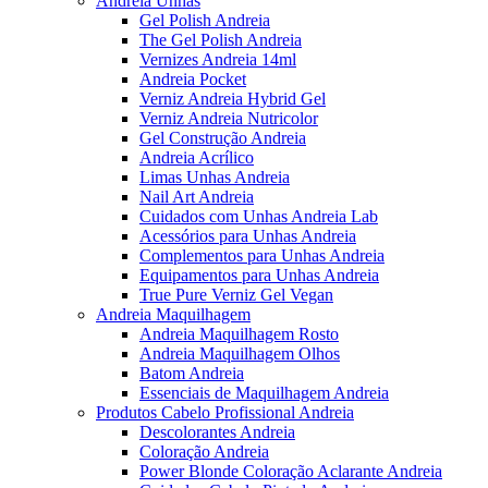
Andreia Unhas
Gel Polish Andreia
The Gel Polish Andreia
Vernizes Andreia 14ml
Andreia Pocket
Verniz Andreia Hybrid Gel
Verniz Andreia Nutricolor
Gel Construção Andreia
Andreia Acrílico
Limas Unhas Andreia
Nail Art Andreia
Cuidados com Unhas Andreia Lab
Acessórios para Unhas Andreia
Complementos para Unhas Andreia
Equipamentos para Unhas Andreia
True Pure Verniz Gel Vegan
Andreia Maquilhagem
Andreia Maquilhagem Rosto
Andreia Maquilhagem Olhos
Batom Andreia
Essenciais de Maquilhagem Andreia
Produtos Cabelo Profissional Andreia
Descolorantes Andreia
Coloração Andreia
Power Blonde Coloração Aclarante Andreia