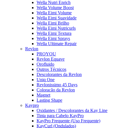
Wella Nutri Enrich
Wella Volume Boost
Wella Eimi Volume
Wella Eimi Suavidade
Wella Eimi Brilho
Wella Eimi Nutricurls
Wella Eimi Textura
Wella Eimi Sprays
Wella Ultimate Repair
Revlon
PROYOU
Revlon Equave
Orofluido
Outros Técnicos
Descolorantes da Revlon
Uniq One
Revlonissimo 45 Days
Coloração da Revlon
Magnet
Lasting Shape
Kaypro
Oxidantes / Descolorantes da Kay Line
Tinta para Cabelo KayPro
KayPro Frequente (Uso Frequente)
KayCurl (Ondulados)