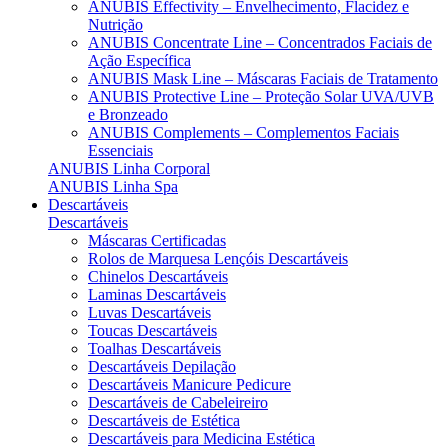
ANUBIS Effectivity – Envelhecimento, Flacidez e
Nutrição
ANUBIS Concentrate Line – Concentrados Faciais de
Ação Específica
ANUBIS Mask Line – Máscaras Faciais de Tratamento
ANUBIS Protective Line – Proteção Solar UVA/UVB
e Bronzeado
ANUBIS Complements – Complementos Faciais
Essenciais
ANUBIS Linha Corporal
ANUBIS Linha Spa
Descartáveis
Descartáveis
Máscaras Certificadas
Rolos de Marquesa Lençóis Descartáveis
Chinelos Descartáveis
Laminas Descartáveis
Luvas Descartáveis
Toucas Descartáveis
Toalhas Descartáveis
Descartáveis Depilação
Descartáveis Manicure Pedicure
Descartáveis de Cabeleireiro
Descartáveis de Estética
Descartáveis para Medicina Estética