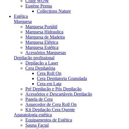
Color WOW
Eugène Perma
Collections Nature
Estética
Marquesa
Marquesa Portátil
Marquesa Hidraulica
Marquesa de Madeira
Marquesa Elétrica
Marquesa Estética
Acessórios Marquesas
Depilação profissional
Depilação a Laser
Cera Depilatória
Cera Roll On
Cera Depilatoria Granulada
Cera em Lata
Pré Depilação e Pós Depilação
Acessórios e Descartáveis Depilação
Panela de Cera
Aquecedor de Cera Roll On
Kit Depilação Cera Quente
Aparatologia estética
Equipamentos de Estética
Sauna Facial