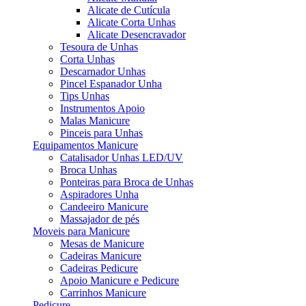
Alicate de Cutícula
Alicate Corta Unhas
Alicate Desencravador
Tesoura de Unhas
Corta Unhas
Descarnador Unhas
Pincel Espanador Unha
Tips Unhas
Instrumentos Apoio
Malas Manicure
Pinceis para Unhas
Equipamentos Manicure
Catalisador Unhas LED/UV
Broca Unhas
Ponteiras para Broca de Unhas
Aspiradores Unha
Candeeiro Manicure
Massajador de pés
Moveis para Manicure
Mesas de Manicure
Cadeiras Manicure
Cadeiras Pedicure
Apoio Manicure e Pedicure
Carrinhos Manicure
Pedicure