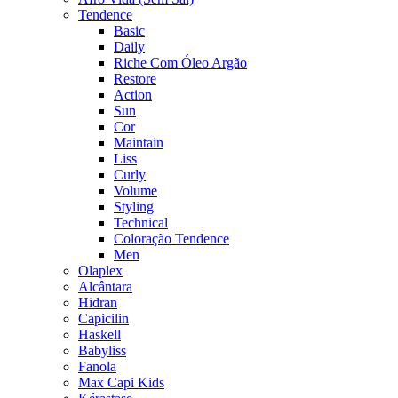
Tendence
Basic
Daily
Riche Com Óleo Argão
Restore
Action
Sun
Cor
Maintain
Liss
Curly
Volume
Styling
Technical
Coloração Tendence
Men
Olaplex
Alcântara
Hidran
Capicilin
Haskell
Babyliss
Fanola
Max Capi Kids