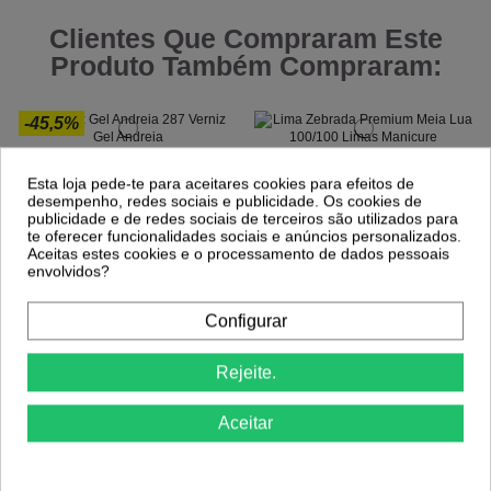
Clientes Que Compraram Este
Produto Também Compraram:
-45,5%
Verniz Gel Andreia 287
Lima Zebrada Premium Meia Lua
100/100
3,49 €
Esta loja pede-te para aceitares cookies para efeitos de
6,40 €
0,69 €
desempenho, redes sociais e publicidade. Os cookies de
00
d.
15
:
41
:
16
publicidade e de redes sociais de terceiros são utilizados para
te oferecer funcionalidades sociais e anúncios personalizados.
Aceitas estes cookies e o processamento de dados pessoais
envolvidos?
Configurar
Rejeite.
Aceitar