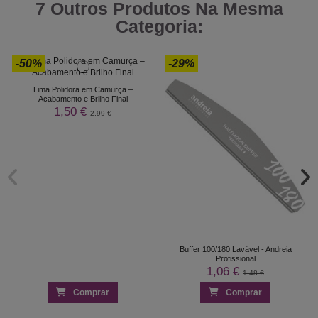
7 Outros Produtos Na Mesma
Categoria:
-50%
-29%
Lima Polidora em Camurça –
Acabamento e Brilho Final
1,50 €
2,99 €
Buffer 100/180 Lavável - Andreia
Profissional
1,06 €
1,48 €
Comprar
Comprar