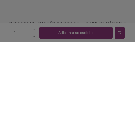
OFEREÇA UM CARTÃO PRESENTE — SIMPLES, RÁPIDO E
ELEGANTE
Adicionar ao carrinho
COMPRAR CARTÃO PRESENTE
PROMOÇÕES E REDUÇÕES
Todas as promoções e reduções de preço constantes na
nossa loja online são válidas de 01/06/2026 A 31/08/2026
INFORMAÇÕES
BLOG DE BELEZA