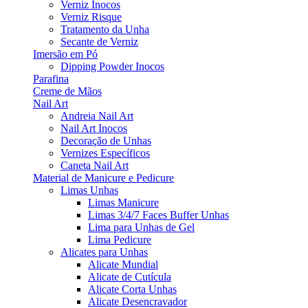
Verniz Inocos
Verniz Risque
Tratamento da Unha
Secante de Verniz
Imersão em Pó
Dipping Powder Inocos
Parafina
Creme de Mãos
Nail Art
Andreia Nail Art
Nail Art Inocos
Decoração de Unhas
Vernizes Específicos
Caneta Nail Art
Material de Manicure e Pedicure
Limas Unhas
Limas Manicure
Limas 3/4/7 Faces Buffer Unhas
Lima para Unhas de Gel
Lima Pedicure
Alicates para Unhas
Alicate Mundial
Alicate de Cutícula
Alicate Corta Unhas
Alicate Desencravador