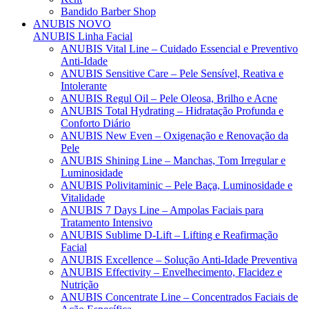
Bandido Barber Shop
ANUBIS
NOVO
ANUBIS Linha Facial
ANUBIS Vital Line – Cuidado Essencial e Preventivo
Anti-Idade
ANUBIS Sensitive Care – Pele Sensível, Reativa e
Intolerante
ANUBIS Regul Oil – Pele Oleosa, Brilho e Acne
ANUBIS Total Hydrating – Hidratação Profunda e
Conforto Diário
ANUBIS New Even – Oxigenação e Renovação da
Pele
ANUBIS Shining Line – Manchas, Tom Irregular e
Luminosidade
ANUBIS Polivitaminic – Pele Baça, Luminosidade e
Vitalidade
ANUBIS 7 Days Line – Ampolas Faciais para
Tratamento Intensivo
ANUBIS Sublime D-Lift – Lifting e Reafirmação
Facial
ANUBIS Excellence – Solução Anti-Idade Preventiva
ANUBIS Effectivity – Envelhecimento, Flacidez e
Nutrição
ANUBIS Concentrate Line – Concentrados Faciais de