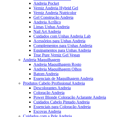
Andreia Pocket
Verniz Andreia Hybrid Gel
Verniz Andreia Nutricolor
Gel Construção Andreia
Andreia Acrílico
Limas Unhas Andreia
Nail Art Andreia
Cuidados com Unhas Andreia Lab
Acessórios para Unhas Andreia
Complementos para Unhas Andreia
Equipamentos para Unhas Andreia
True Pure Verniz Gel Vegan
Andreia Maquilhagem
Andreia Maquilhagem Rosto
Andreia Maquilhagem Olhos
Batom Andreia
Essenciais de Maquilhagem Andreia
Produtos Cabelo Profissional Andreia
Descolorantes Andreia
Coloração Andreia
Power Blonde Coloração Aclarante Andreia
Cuidados Cabelo Pintado Andreia
Essenciais para Coloração Andreia
Escovas Andreia
Cuidados com a Pele Andreia