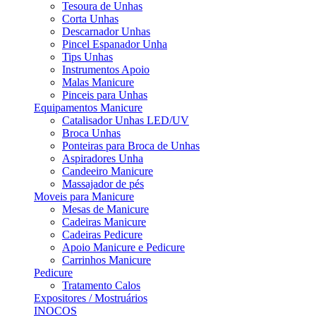
Tesoura de Unhas
Corta Unhas
Descarnador Unhas
Pincel Espanador Unha
Tips Unhas
Instrumentos Apoio
Malas Manicure
Pinceis para Unhas
Equipamentos Manicure
Catalisador Unhas LED/UV
Broca Unhas
Ponteiras para Broca de Unhas
Aspiradores Unha
Candeeiro Manicure
Massajador de pés
Moveis para Manicure
Mesas de Manicure
Cadeiras Manicure
Cadeiras Pedicure
Apoio Manicure e Pedicure
Carrinhos Manicure
Pedicure
Tratamento Calos
Expositores / Mostruários
INOCOS