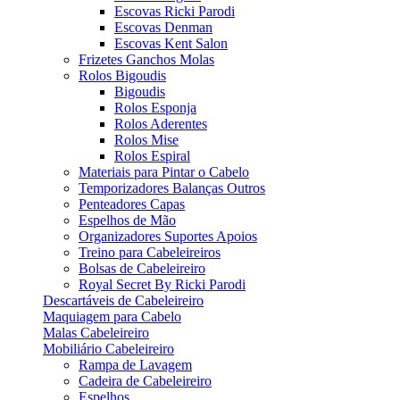
Escovas Ricki Parodi
Escovas Denman
Escovas Kent Salon
Frizetes Ganchos Molas
Rolos Bigoudis
Bigoudis
Rolos Esponja
Rolos Aderentes
Rolos Mise
Rolos Espiral
Materiais para Pintar o Cabelo
Temporizadores Balanças Outros
Penteadores Capas
Espelhos de Mão
Organizadores Suportes Apoios
Treino para Cabeleireiros
Bolsas de Cabeleireiro
Royal Secret By Ricki Parodi
Descartáveis de Cabeleireiro
Maquiagem para Cabelo
Malas Cabeleireiro
Mobiliário Cabeleireiro
Rampa de Lavagem
Cadeira de Cabeleireiro
Espelhos