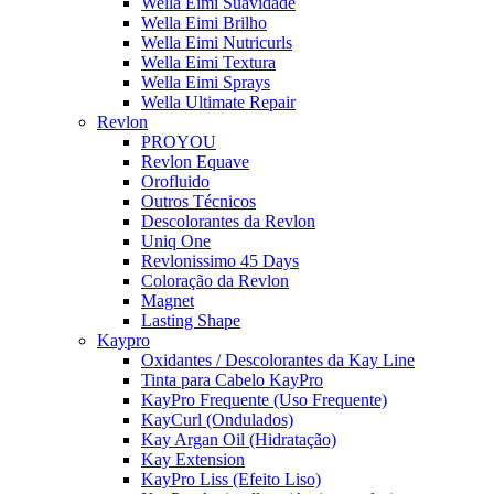
Wella Eimi Suavidade
Wella Eimi Brilho
Wella Eimi Nutricurls
Wella Eimi Textura
Wella Eimi Sprays
Wella Ultimate Repair
Revlon
PROYOU
Revlon Equave
Orofluido
Outros Técnicos
Descolorantes da Revlon
Uniq One
Revlonissimo 45 Days
Coloração da Revlon
Magnet
Lasting Shape
Kaypro
Oxidantes / Descolorantes da Kay Line
Tinta para Cabelo KayPro
KayPro Frequente (Uso Frequente)
KayCurl (Ondulados)
Kay Argan Oil (Hidratação)
Kay Extension
KayPro Liss (Efeito Liso)