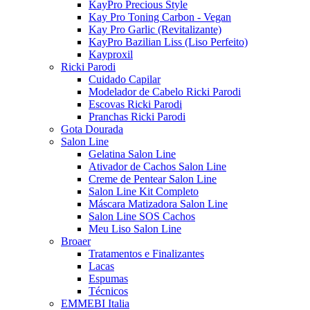
KayPro Precious Style
Kay Pro Toning Carbon - Vegan
Kay Pro Garlic (Revitalizante)
KayPro Bazilian Liss (Liso Perfeito)
Kayproxil
Ricki Parodi
Cuidado Capilar
Modelador de Cabelo Ricki Parodi
Escovas Ricki Parodi
Pranchas Ricki Parodi
Gota Dourada
Salon Line
Gelatina Salon Line
Ativador de Cachos Salon Line
Creme de Pentear Salon Line
Salon Line Kit Completo
Máscara Matizadora Salon Line
Salon Line SOS Cachos
Meu Liso Salon Line
Broaer
Tratamentos e Finalizantes
Lacas
Espumas
Técnicos
EMMEBI Italia