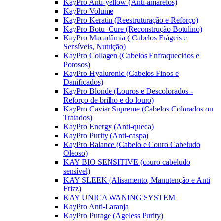
KayPro Anti-yellow (Anti-amarelos)
KayPro Volume
KayPro Keratin (Reestruturação e Reforço)
KayPro Botu_Cure (Reconstrução Botulino)
KayPro Macadâmia ( Cabelos Frágeis e
Sensíveis, Nutrição)
KayPro Collagen (Cabelos Enfraquecidos e
Porosos)
KayPro Hyaluronic (Cabelos Finos e
Danificados)
KayPro Blonde (Louros e Descolorados -
Reforço de brilho e do louro)
KayPro Caviar Supreme (Cabelos Colorados ou
Tratados)
KayPro Energy (Anti-queda)
KayPro Purity (Anti-caspa)
KayPro Balance (Cabelo e Couro Cabeludo
Oleoso)
KAY BIO SENSITIVE (couro cabeludo
sensível)
KAY SLEEK (Alisamento, Manutenção e Anti
Frizz)
KAY UNICA WANING SYSTEM
KayPro Anti-Laranja
KayPro Purage (Ageless Purity)