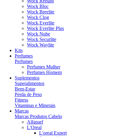
Wock Reblast
Wock Bloc
Wock Breelite
Wock Clog
Wock Everlite
Wock Everlite Plus
Wock Nube
Wock Securlite
Wock Waylite
Kits
Perfumes
Perfumes
Perfumes Mulher
Perfumes Homem
Suplementos
Superalimentos
Bem-Estar
Perda de Peso
Fitness
Vitaminas e Minerais
Marcas
Marcas Produtos Cabelo
Alfaparf
L'Oreal
L'oreal Expert