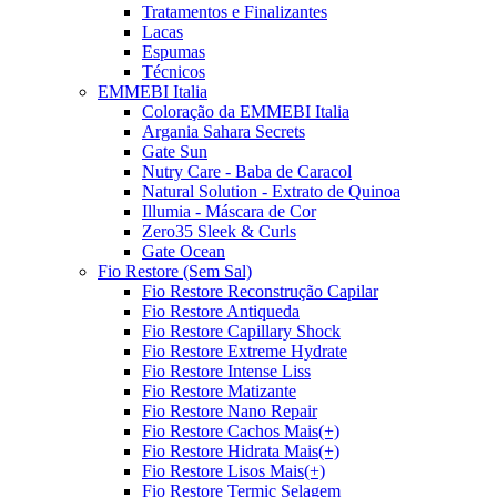
Tratamentos e Finalizantes
Lacas
Espumas
Técnicos
EMMEBI Italia
Coloração da EMMEBI Italia
Argania Sahara Secrets
Gate Sun
Nutry Care - Baba de Caracol
Natural Solution - Extrato de Quinoa
Illumia - Máscara de Cor
Zero35 Sleek & Curls
Gate Ocean
Fio Restore (Sem Sal)
Fio Restore Reconstrução Capilar
Fio Restore Antiqueda
Fio Restore Capillary Shock
Fio Restore Extreme Hydrate
Fio Restore Intense Liss
Fio Restore Matizante
Fio Restore Nano Repair
Fio Restore Cachos Mais(+)
Fio Restore Hidrata Mais(+)
Fio Restore Lisos Mais(+)
Fio Restore Termic Selagem