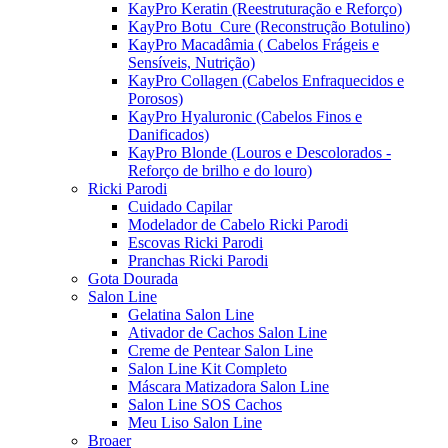
KayPro Keratin (Reestruturação e Reforço)
KayPro Botu_Cure (Reconstrução Botulino)
KayPro Macadâmia ( Cabelos Frágeis e
Sensíveis, Nutrição)
KayPro Collagen (Cabelos Enfraquecidos e
Porosos)
KayPro Hyaluronic (Cabelos Finos e
Danificados)
KayPro Blonde (Louros e Descolorados -
Reforço de brilho e do louro)
Ricki Parodi
Cuidado Capilar
Modelador de Cabelo Ricki Parodi
Escovas Ricki Parodi
Pranchas Ricki Parodi
Gota Dourada
Salon Line
Gelatina Salon Line
Ativador de Cachos Salon Line
Creme de Pentear Salon Line
Salon Line Kit Completo
Máscara Matizadora Salon Line
Salon Line SOS Cachos
Meu Liso Salon Line
Broaer