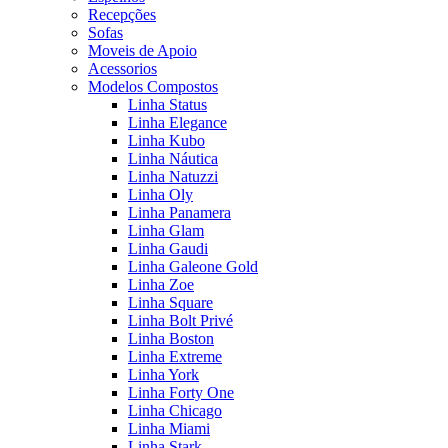
Recepções
Sofas
Moveis de Apoio
Acessorios
Modelos Compostos
Linha Status
Linha Elegance
Linha Kubo
Linha Náutica
Linha Natuzzi
Linha Oly
Linha Panamera
Linha Glam
Linha Gaudi
Linha Galeone Gold
Linha Zoe
Linha Square
Linha Bolt Privé
Linha Boston
Linha Extreme
Linha York
Linha Forty One
Linha Chicago
Linha Miami
Linha Stark