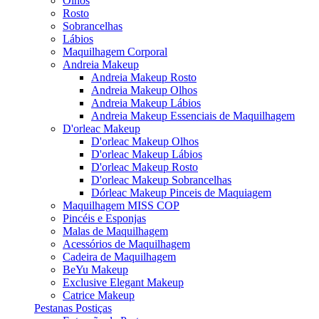
Olhos
Rosto
Sobrancelhas
Lábios
Maquilhagem Corporal
Andreia Makeup
Andreia Makeup Rosto
Andreia Makeup Olhos
Andreia Makeup Lábios
Andreia Makeup Essenciais de Maquilhagem
D'orleac Makeup
D'orleac Makeup Olhos
D'orleac Makeup Lábios
D'orleac Makeup Rosto
D'orleac Makeup Sobrancelhas
Dórleac Makeup Pinceis de Maquiagem
Maquilhagem MISS COP
Pincéis e Esponjas
Malas de Maquilhagem
Acessórios de Maquilhagem
Cadeira de Maquilhagem
BeYu Makeup
Exclusive Elegant Makeup
Catrice Makeup
Pestanas Postiças