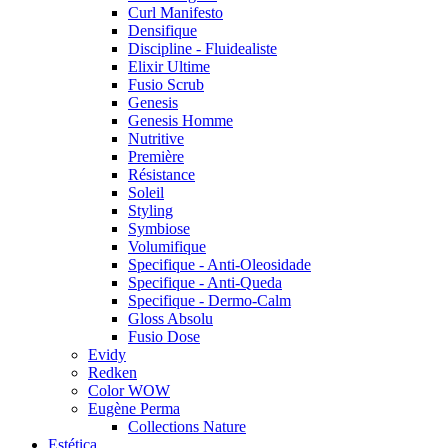
Curl Manifesto
Densifique
Discipline - Fluidealiste
Elixir Ultime
Fusio Scrub
Genesis
Genesis Homme
Nutritive
Première
Résistance
Soleil
Styling
Symbiose
Volumifique
Specifique - Anti-Oleosidade
Specifique - Anti-Queda
Specifique - Dermo-Calm
Gloss Absolu
Fusio Dose
Evidy
Redken
Color WOW
Eugène Perma
Collections Nature
Estética