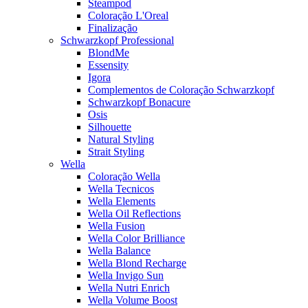
Steampod
Coloração L'Oreal
Finalização
Schwarzkopf Professional
BlondMe
Essensity
Igora
Complementos de Coloração Schwarzkopf
Schwarzkopf Bonacure
Osis
Silhouette
Natural Styling
Strait Styling
Wella
Coloração Wella
Wella Tecnicos
Wella Elements
Wella Oil Reflections
Wella Fusion
Wella Color Brilliance
Wella Balance
Wella Blond Recharge
Wella Invigo Sun
Wella Nutri Enrich
Wella Volume Boost