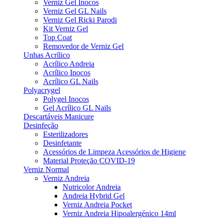
Verniz Gel Inocos
Verniz Gel GL Nails
Verniz Gel Ricki Parodi
Kit Verniz Gel
Top Coat
Removedor de Verniz Gel
Unhas Acrílico
Acrílico Andreia
Acrílico Inocos
Acrílico GL Nails
Polyacrygel
Polygel Inocos
Gel Acrílico GL Nails
Descartáveis Manicure
Desinfeção
Esterilizadores
Desinfetante
Acessórios de Limpeza Acessórios de Higiene
Material Proteção COVID-19
Verniz Normal
Verniz Andreia
Nutricolor Andreia
Andreia Hybrid Gel
Verniz Andreia Pocket
Verniz Andreia Hipoalergénico 14ml