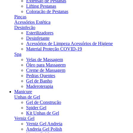
Extensão de Pestanas
Lifting Pestanas
Coloração de Pestanas
Pinças
Acessórios Estética
Desinfeção
Esterilizadores
Desinfetante
Acessórios de Limpeza Acessórios de Higiene
Material Proteção COVID-19
Spa
Velas de Massagem
Óleo para Massagem
Creme de Massagem
Pedras Quentes
Gel de Banho
Maderoterapia
Manicure
Unhas de Gel
Gel de Construção
Spider Gel
Kit Unhas de Gel
Verniz Gel
Verniz Gel Andreia
Andreia Gel Polish