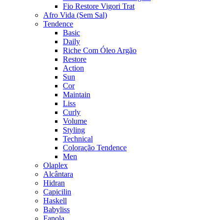
Fio Restore Vigori Trat
Afro Vida (Sem Sal)
Tendence
Basic
Daily
Riche Com Óleo Argão
Restore
Action
Sun
Cor
Maintain
Liss
Curly
Volume
Styling
Technical
Coloração Tendence
Men
Olaplex
Alcântara
Hidran
Capicilin
Haskell
Babyliss
Fanola