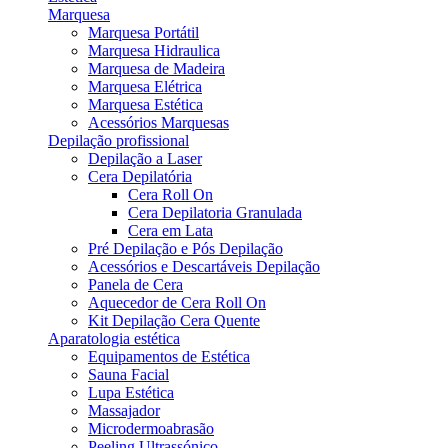
Marquesa
Marquesa Portátil
Marquesa Hidraulica
Marquesa de Madeira
Marquesa Elétrica
Marquesa Estética
Acessórios Marquesas
Depilação profissional
Depilação a Laser
Cera Depilatória
Cera Roll On
Cera Depilatoria Granulada
Cera em Lata
Pré Depilação e Pós Depilação
Acessórios e Descartáveis Depilação
Panela de Cera
Aquecedor de Cera Roll On
Kit Depilação Cera Quente
Aparatologia estética
Equipamentos de Estética
Sauna Facial
Lupa Estética
Massajador
Microdermoabrasão
Peeling Ultrassónico