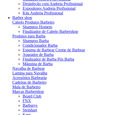
Desinfeção com Andreia Profissional
Expositores Andreia Profissional
Kits Andreia Profissional
Barber shop
Cabelo Produtos Barbeiro
Shampoo Homem
Finalizador de Cabelo Barbershop
Produtos para Barba
Shampoo Barba
Condicionador Barba
Espuma de Barbear Creme de Barbear
Aparador de Barba
Finalizador de Barba Pós Barba
Máquina de Barba
Navalha de Barbear
Lamina para Navalha
Acessórios Barbearia
Cadeiras de Barbeiro
Mala de Barbeiro
Marcas Barbershop
Beard Club
FNX
Barburys
Steinhart
Kent