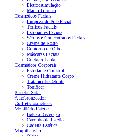
Eletroestimulação
Manta Térmica
Cosméticos Faciais
Limpeza de Pele Facial
Tónicos Faciais
Esfoliantes Faciais
Séruns e Concentrados Faciais
Creme de Rosto
Contorno de Olhos
Máscaras Faciais
Cuidado Labial
Cosméticos Corporais
Esfoliante Corporal
Creme Hidratante Corpo
Tratamento Celulite
Tonificar
Protetor Solar
Autobronzeador
Coffret Cosméticos
Mobiliário Estética
Balcão Recepção
Carrinho de Estética
Cadeira Estética
Maquilhagem