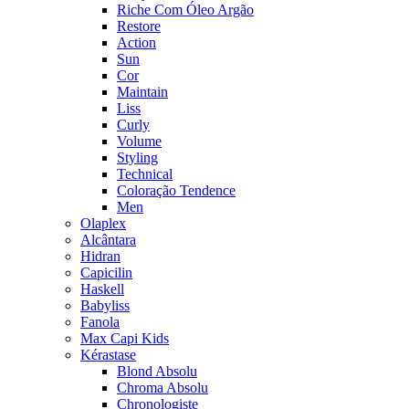
Riche Com Óleo Argão
Restore
Action
Sun
Cor
Maintain
Liss
Curly
Volume
Styling
Technical
Coloração Tendence
Men
Olaplex
Alcântara
Hidran
Capicilin
Haskell
Babyliss
Fanola
Max Capi Kids
Kérastase
Blond Absolu
Chroma Absolu
Chronologiste