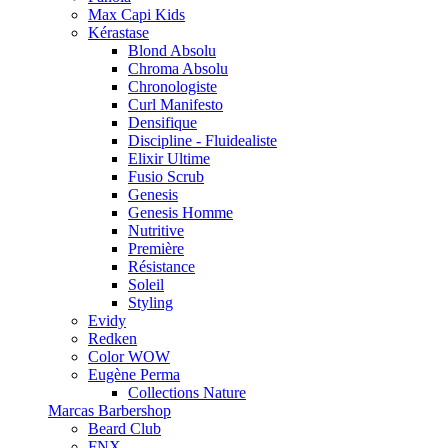
Max Capi Kids
Kérastase
Blond Absolu
Chroma Absolu
Chronologiste
Curl Manifesto
Densifique
Discipline - Fluidealiste
Elixir Ultime
Fusio Scrub
Genesis
Genesis Homme
Nutritive
Première
Résistance
Soleil
Styling
Evidy
Redken
Color WOW
Eugène Perma
Collections Nature
Marcas Barbershop
Beard Club
FNX