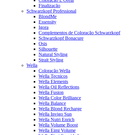
Coloração L'Oreal
Finalização
Schwarzkopf Professional
BlondMe
Essensity
Igora
Complementos de Coloração Schwarzkopf
Schwarzkopf Bonacure
Osis
Silhouette
Natural Styling
Strait Styling
Wella
Coloração Wella
Wella Tecnicos
Wella Elements
Wella Oil Reflections
Wella Fusion
Wella Color Brilliance
Wella Balance
Wella Blond Recharge
Wella Invigo Sun
Wella Nutri Enrich
Wella Volume Boost
Wella Eimi Volume