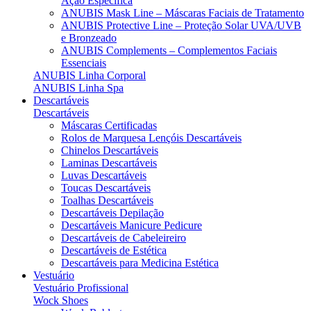
Ação Específica
ANUBIS Mask Line – Máscaras Faciais de Tratamento
ANUBIS Protective Line – Proteção Solar UVA/UVB
e Bronzeado
ANUBIS Complements – Complementos Faciais
Essenciais
ANUBIS Linha Corporal
ANUBIS Linha Spa
Descartáveis
Descartáveis
Máscaras Certificadas
Rolos de Marquesa Lençóis Descartáveis
Chinelos Descartáveis
Laminas Descartáveis
Luvas Descartáveis
Toucas Descartáveis
Toalhas Descartáveis
Descartáveis Depilação
Descartáveis Manicure Pedicure
Descartáveis de Cabeleireiro
Descartáveis de Estética
Descartáveis para Medicina Estética
Vestuário
Vestuário Profissional
Wock Shoes