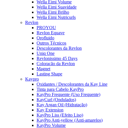
Wella Eimi Volume
Wella Eimi Suavidade
Wella Eimi Brilho
Wella Eimi Nutricurls
Revlon
PROYOU
Revlon Equave
Orofluido
Outros Técnicos
Descolorantes da Revlon
Uniq One
Revlonissimo 45 Days
Coloração da Revlon
Magnet
Lasting Shape
Kaypro
Oxidantes / Descolorantes da Kay Line
Tinta para Cabelo KayPro
KayPro Frequente (Uso Frequente)
KayCurl (Ondulados)
Kay Argan Oil (Hidratação)
Kay Extension
KayPro Liss (Efeito Liso)
KayPro Anti-yellow (Anti-amarelos)
KayPro Volume