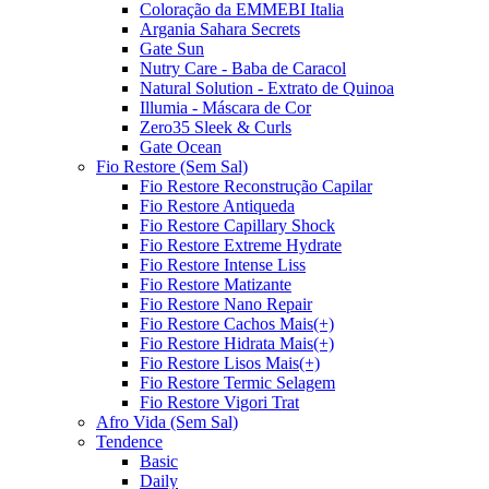
Coloração da EMMEBI Italia
Argania Sahara Secrets
Gate Sun
Nutry Care - Baba de Caracol
Natural Solution - Extrato de Quinoa
Illumia - Máscara de Cor
Zero35 Sleek & Curls
Gate Ocean
Fio Restore (Sem Sal)
Fio Restore Reconstrução Capilar
Fio Restore Antiqueda
Fio Restore Capillary Shock
Fio Restore Extreme Hydrate
Fio Restore Intense Liss
Fio Restore Matizante
Fio Restore Nano Repair
Fio Restore Cachos Mais(+)
Fio Restore Hidrata Mais(+)
Fio Restore Lisos Mais(+)
Fio Restore Termic Selagem
Fio Restore Vigori Trat
Afro Vida (Sem Sal)
Tendence
Basic
Daily