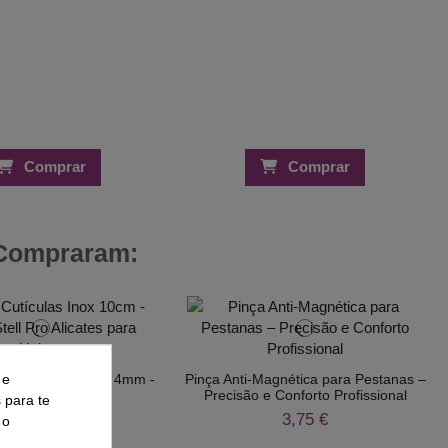
Comprar
Comprar
 Compraram:
 e
ículas Inox 10cm - 4mm -
Pinça Anti-Magnética para Pestanas –
Stell Pro
Precisão e Conforto Profissional
s para te
4,50 €
3,75 €
 o
6,25 €