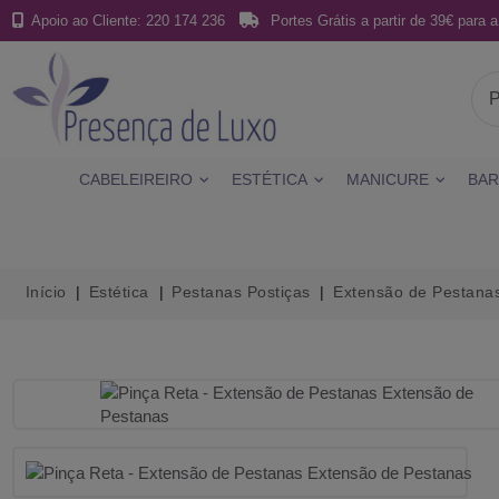
Apoio ao Cliente: 220 174 236
Portes Grátis a partir de 39€ para a
CABELEIREIRO
ESTÉTICA
MANICURE
BAR
Início
Estética
Pestanas Postiças
Extensão de Pestana