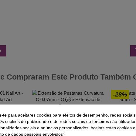
r
ue Compraram Este Produto Também
-28%
Nail Art -
e-te para aceitares cookies para efeitos de desempenho, redes sociais
Extensão de Pestanas Curvatura C
Alicate Cut
0.07mm - Oxeye
Os cookies de publicidade e de redes sociais de terceiros são utilizado
€
12,97 €
ionalidades sociais e anúncios personalizados. Aceitas estes cookies e
o de dados pessoais envolvidos?