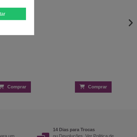
tar
Comprar
Comprar
14 Dias para Trocas
 para um
ou Devoluções. Ver
Politica de