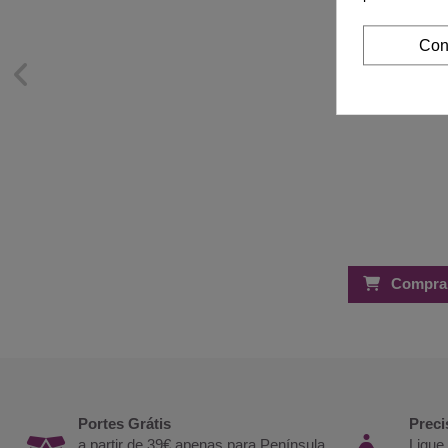
Con
Compra
Portes Grátis
Preci
a partir de 39€ apenas para Península
Ligue