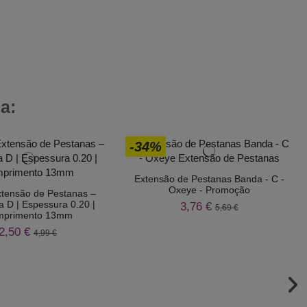
a:
-34%
Extensão de Pestanas Banda - C -
Oxeye - Promoção
xtensão de Pestanas –
a D | Espessura 0.20 |
3,76 €
5,69 €
primento 13mm
2,50 €
4,99 €