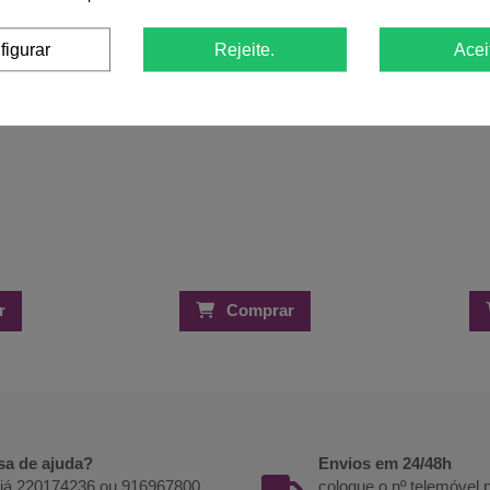
figurar
Rejeite.
Acei
r
Comprar
sa de ajuda?
Envios em 24/48h
 já 220174236 ou 916967800
coloque o nº telemóvel