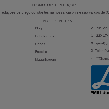
PROMOÇÕES E REDUÇÕES
reduções de preço constantes na nossa loja online são válidas de 0
BLOG DE BELEZA
Rua Via 
Blog
220 174
Cabeleireiro
geral@p
Unhas
Telemóv
Estética
*(Chama
Maquilhagem