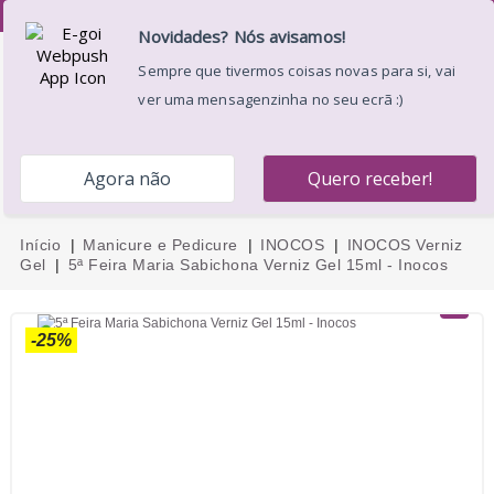
Desejos (
)
0
Menu
Pesquisar
Entrar
Carrinho
Início
Manicure e Pedicure
INOCOS
INOCOS Verniz
Gel
5ª Feira Maria Sabichona Verniz Gel 15ml - Inocos
-25%