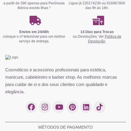
a partir de 39€ apenas para Península
Ligue já 220174236 ou 916967800
Comprar
Comprar
Comprar
Comprar
Comprar
Comprar
Comprar
Ibérica exceto Ilhas *
Comprar
Comprar
Comprar
Comprar
das 9h às 18h.
Comprar
Comprar
Comprar
Envios em 24/48h
14 Dias para Trocas
coloque o nº telemóvel para um melhor
ou Devoluções. Ver
Politica de
serviço de entrega.
Devolução
.
Maria Trapezista Verniz Gel 15ml Inocos
Verniz Gel Andreia - Magazine Collection
Cálcio de Unhas 13ml - D'Orleac
Aspirador Unhas Evolution 48w
The Gel Polish Andreia - Classics 
Cera de Disco Chocolate Doll 1k
Eyebrow Color Remover Sobra
Verniz Gel Andreia 220
Quente Profissional
Levissime 100ml
G25
28,03 €
80,91 €
4,03 €
7,20 €
3,98 €
5,23 €
9,59 €
31,14 €
89,90 €
7,30 €
8,75 €
4,25 €
4,15 €
12,50 €
7,21 €
Cosméticos e acessórios profissionais para estética,
Comprar
Comprar
Comprar
Comprar
Comprar
Comprar
manicure, cabeleireiro e barber shop. As melhores marcas
Comprar
para cuidar de si e dos seus clientes com qualidade e
Comprar
elegância.
MÉTODOS DE PAGAMENTO