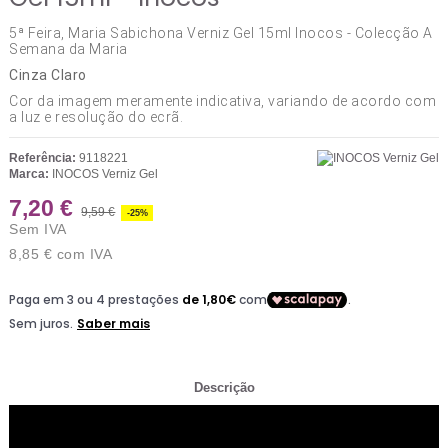
5ª Feira, Maria Sabichona Verniz Gel 15ml Inocos - Colecção A
Semana da Maria
Cinza Claro
Cor da imagem meramente indicativa, variando de acordo com
a luz e resolução do ecrã.
Referência:
9118221
Marca:
INOCOS Verniz Gel
7,20 €
9,59 €
-25%
Sem IVA
8,85 €
com IVA
Descrição