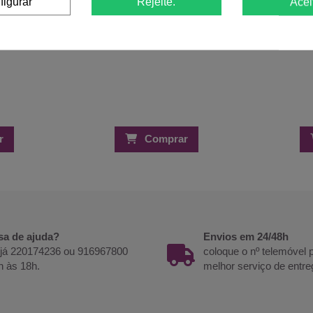
figurar
Rejeite.
Acei
r
Comprar
sa de ajuda?
Envios em 24/48h
 já 220174236 ou 916967800
coloque o nº telemóvel
h às 18h.
melhor serviço de entre