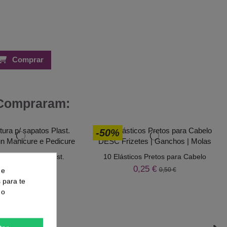
Comprar
 Compraram:
-50%
ra p/ sapatos Plast.
10 Elásticos Pretos para Cabelo
Emb.100un
0,25 €
0,50 €
 e
2,99 €
6,49 €
s para te
 o