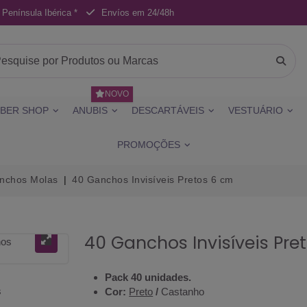
 Península Ibérica *
Envíos em 24/48h
NOVO
BER SHOP
ANUBIS
DESCARTÁVEIS
VESTUÁRIO
PROMOÇÕES
anchos Molas
40 Ganchos Invisíveis Pretos 6 cm
40 Ganchos Invisíveis Pre
Pack 40 unidades.
Cor:
Preto
/
Castanho