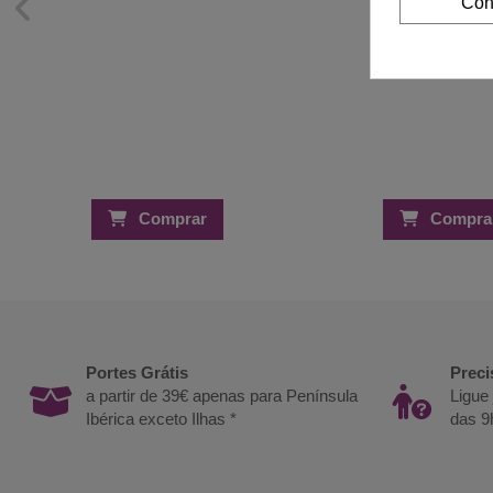
Con
Comprar
Compra
Portes Grátis
Preci
a partir de 39€ apenas para Península
Ligue
Ibérica exceto Ilhas *
das 9