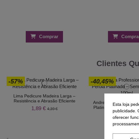
Comprar
Compra
Clientes Q
-57%
-40,45%
Lima Pedicure Madeira Larga –
Resistência e Abrasão Eficiente
Andreia Professional 1
Esta loja ped
Platinado – Sem Amon
1,89 €
4,39 €
publicidade. 
3,99 €
6,70 
oferecer func
processament