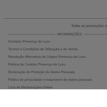
Todas as promoções e 
INFORMAÇÕES
Contatos Presença de Luxo
Termos e Condições de Utilização e de Venda
Resolução Alternativa de Litígios Presença de Luxo
Política de Cookies Presença de Luxo
Declaração de Proteção de Dados Pessoais
Politica de privacidade e tratamento de dados pessoais
Livro de Reclamações Online
Política de Devolução e Reembolso
Parcerias Presença de Luxo