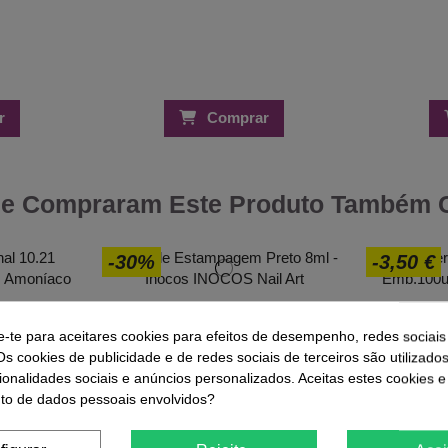
r
Comprar
ue Compraram Este Produto Também
-30%
-3,50 €
Gel de Estampagem Preto 8ml -
Cobertu
Inocos
0.21 Pérola
e-te para aceitares cookies para efeitos de desempenho, redes sociais
íaco 100ml
5,25 €
7,49 €
Os cookies de publicidade e de redes sociais de terceiros são utilizado
€
ionalidades sociais e anúncios personalizados. Aceitas estes cookies e
o de dados pessoais envolvidos?