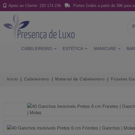
Apoio ao Cliente: 220 174 236
Portes Grátis a partir de 39€ para a
CABELEIREIRO
ESTÉTICA
MANICURE
BAR
Início
Cabeleireiro
Material de Cabeleireiro
Frizetes G