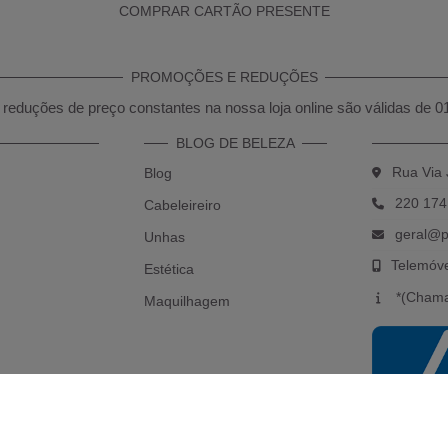
COMPRAR CARTÃO PRESENTE
PROMOÇÕES E REDUÇÕES
reduções de preço constantes na nossa loja online são válidas de 0
BLOG DE BELEZA
Rua Via 
Blog
220 174
Cabeleireiro
geral@p
Unhas
Telemóv
Estética
*(Chama
Maquilhagem