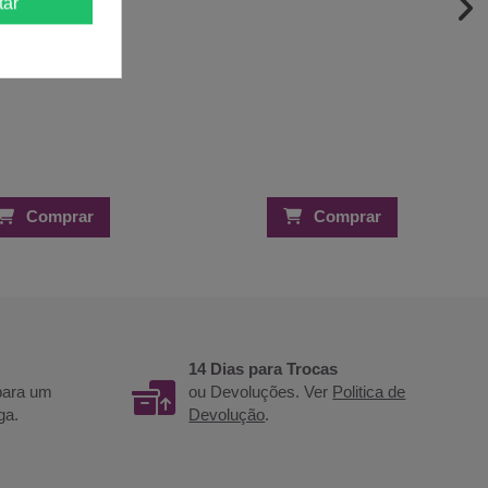
tar
Comprar
Comprar
14 Dias para Trocas
 para um
ou Devoluções. Ver
Politica de
ga.
Devolução
.