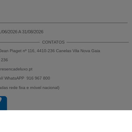
1/06/2026 A 31/08/2026
CONTATOS
Jean Piaget nº 116, 4410-236 Canelas Vila Nova Gaia
 236
resencadeluxo.pt
el/ WhatsAPP 916 967 800
das rede fixa e móvel nacional)
Powered by 2026
Presença de luxo