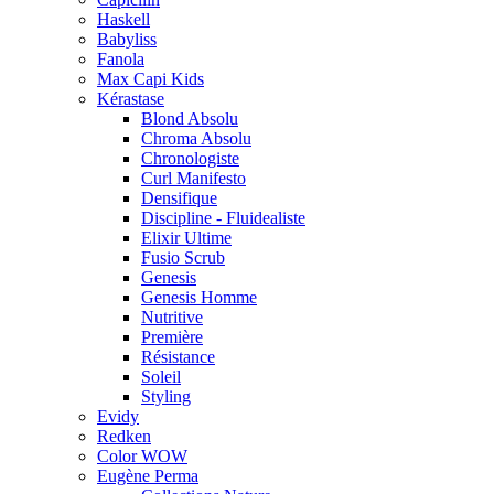
Haskell
Babyliss
Fanola
Max Capi Kids
Kérastase
Blond Absolu
Chroma Absolu
Chronologiste
Curl Manifesto
Densifique
Discipline - Fluidealiste
Elixir Ultime
Fusio Scrub
Genesis
Genesis Homme
Nutritive
Première
Résistance
Soleil
Styling
Evidy
Redken
Color WOW
Eugène Perma