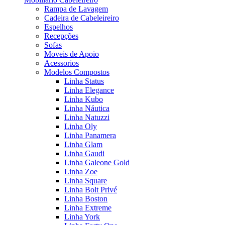
Rampa de Lavagem
Cadeira de Cabeleireiro
Espelhos
Recepções
Sofas
Moveis de Apoio
Acessorios
Modelos Compostos
Linha Status
Linha Elegance
Linha Kubo
Linha Náutica
Linha Natuzzi
Linha Oly
Linha Panamera
Linha Glam
Linha Gaudi
Linha Galeone Gold
Linha Zoe
Linha Square
Linha Bolt Privé
Linha Boston
Linha Extreme
Linha York