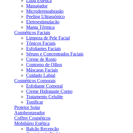
Lupa Estética
Massajador
Microdermoabrasão
Peeling Ultrassónico
Eletroestimulação
Manta Térmica
Cosméticos Faciais
Limpeza de Pele Facial
Tónicos Faciais
Esfoliantes Faciais
Séruns e Concentrados Faciais
Creme de Rosto
Contorno de Olhos
Máscaras Faciais
Cuidado Labial
Cosméticos Corporais
Esfoliante Corporal
Creme Hidratante Corpo
Tratamento Celulite
Tonificar
Protetor Solar
Autobronzeador
Coffret Cosméticos
Mobiliário Estética
Balcão Recepção