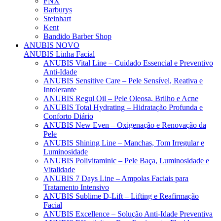
FNX
Barburys
Steinhart
Kent
Bandido Barber Shop
ANUBIS
NOVO
ANUBIS Linha Facial
ANUBIS Vital Line – Cuidado Essencial e Preventivo
Anti-Idade
ANUBIS Sensitive Care – Pele Sensível, Reativa e
Intolerante
ANUBIS Regul Oil – Pele Oleosa, Brilho e Acne
ANUBIS Total Hydrating – Hidratação Profunda e
Conforto Diário
ANUBIS New Even – Oxigenação e Renovação da
Pele
ANUBIS Shining Line – Manchas, Tom Irregular e
Luminosidade
ANUBIS Polivitaminic – Pele Baça, Luminosidade e
Vitalidade
ANUBIS 7 Days Line – Ampolas Faciais para
Tratamento Intensivo
ANUBIS Sublime D-Lift – Lifting e Reafirmação
Facial
ANUBIS Excellence – Solução Anti-Idade Preventiva