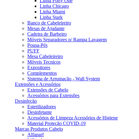
Linha Forty One
Linha Chicago
Linha Miami
Linha Stark
Banco de Cabeleireiro
Mesas de Ajudante
Cadeira de Barbeiro
Móveis Separadores p/ Rampa Lavagem
Pousa-Pés
PUFF
Mesa Cabeleireiro
Móveis Tecnicos
Expositores
Complementos
Sistema de Arrumação - Wall System
Extensões e Acessórios
Extensões de Cabelo
Acessórios para Extensões
Desinfeção
Esterilizadores
Desinfetante
Acessórios de Limpeza Acessórios de Higiene
Material Proteção COVID-19
Marcas Produtos Cabelo
Alfaparf