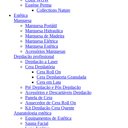
Eugène Perma
Collections Nature
Estética
Marquesa
Marquesa Portátil
Marquesa Hidraulica
Marquesa de Madeira
Marquesa Elétrica
Marquesa Estética
Acessórios Marquesas
Depilação profissional
Depilação a Laser
Cera Depilatória
Cera Roll On
Cera Depilatoria Granulada
Cera em Lata
Pré Depilação e Pós Depilação
Acessórios e Descartáveis Depilação
Panela de Cera
Aquecedor de Cera Roll On
Kit Depilação Cera Quente
Aparatologia estética
Equipamentos de Estética
Sauna Facial