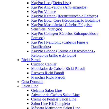
KayPro Liss (Efeito Liso)
KayPro Anti-yellow (Anti-amarelos)
KayPro Volume
KayPro Keratin (Reestruturação e Reforço)
KayPro Botu_Cure (Reconstrução Botulino)
KayPro Macadâmia ( Cabelos Frágeis e
Sensíveis, Nutrição)
KayPro Collagen (Cabelos Enfraquecidos e
Porosos)
KayPro Hyaluronic (Cabelos Finos e
Danificados)
KayPro Blonde (Louros e Descolorados -
Reforço de brilho e do louro)
Ricki Parodi
Cuidado Capilar
Modelador de Cabelo Ricki Parodi
Escovas Ricki Parodi
Pranchas Ricki Parodi
Gota Dourada
Salon Line
Gelatina Salon Line
Ativador de Cachos Salon Line
Creme de Pentear Salon Line
Salon Line Kit Completo
Máscara Matizadora Salon Line