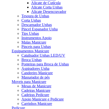
Alicate de Cutícula
Alicate Corta Unhas
Alicate Desencravador
Tesoura de Unhas
Corta Unhas
Descarnador Unhas
Pincel Espanador Unha
Tips Unhas
Instrumentos Apoio
Malas Manicure
Pinceis para Unhas
Equipamentos Manicure
Catalisador Unhas LED/UV
Broca Unhas
Ponteiras para Broca de Unhas
Aspiradores Unha
Candeeiro Manicure
Massajador de pés
Moveis para Manicure
Mesas de Manicure
Cadeiras Manicure
Cadeiras Pedicure
Apoio Manicure e Pedicure
Carrinhos Manicure
Pedicure