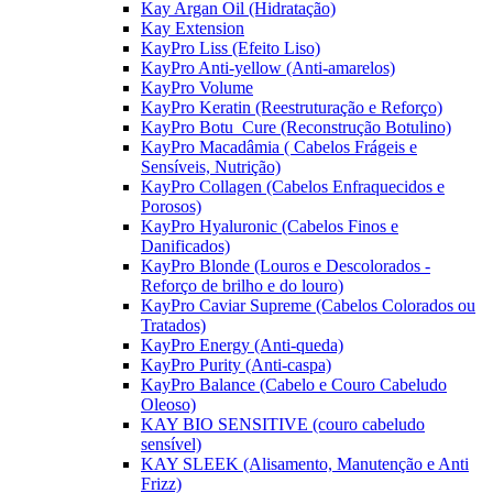
Kay Argan Oil (Hidratação)
Kay Extension
KayPro Liss (Efeito Liso)
KayPro Anti-yellow (Anti-amarelos)
KayPro Volume
KayPro Keratin (Reestruturação e Reforço)
KayPro Botu_Cure (Reconstrução Botulino)
KayPro Macadâmia ( Cabelos Frágeis e
Sensíveis, Nutrição)
KayPro Collagen (Cabelos Enfraquecidos e
Porosos)
KayPro Hyaluronic (Cabelos Finos e
Danificados)
KayPro Blonde (Louros e Descolorados -
Reforço de brilho e do louro)
KayPro Caviar Supreme (Cabelos Colorados ou
Tratados)
KayPro Energy (Anti-queda)
KayPro Purity (Anti-caspa)
KayPro Balance (Cabelo e Couro Cabeludo
Oleoso)
KAY BIO SENSITIVE (couro cabeludo
sensível)
KAY SLEEK (Alisamento, Manutenção e Anti
Frizz)