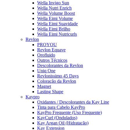
Wella Invigo Sun
Wella Nutri Enrich
Wella Volume Boost
Wella Eimi Volume
Wella Eimi Suavidade
Wella Eimi Brilho
Wella Eimi Nutricurls
Revlon
PROYOU
Revlon Equave
Orofluido
Outros Técnicos
Descolorantes da Revlon
Uniq One
Revlonissimo 45 Days
Coloração da Revlon
Magnet
Lasting Shape
Kaypro
Oxidantes / Descolorantes da Kay Line
Tinta para Cabelo KayPro
KayPro Frequente (Uso Frequente)
KayCurl (Ondulados)
Kay Argan Oil (Hidratação)
Kay Extension