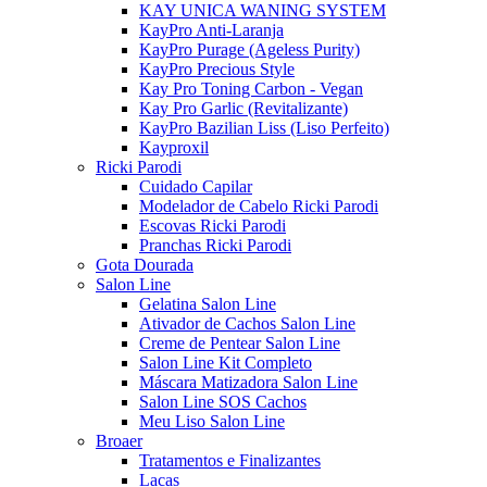
KAY UNICA WANING SYSTEM
KayPro Anti-Laranja
KayPro Purage (Ageless Purity)
KayPro Precious Style
Kay Pro Toning Carbon - Vegan
Kay Pro Garlic (Revitalizante)
KayPro Bazilian Liss (Liso Perfeito)
Kayproxil
Ricki Parodi
Cuidado Capilar
Modelador de Cabelo Ricki Parodi
Escovas Ricki Parodi
Pranchas Ricki Parodi
Gota Dourada
Salon Line
Gelatina Salon Line
Ativador de Cachos Salon Line
Creme de Pentear Salon Line
Salon Line Kit Completo
Máscara Matizadora Salon Line
Salon Line SOS Cachos
Meu Liso Salon Line
Broaer
Tratamentos e Finalizantes
Lacas