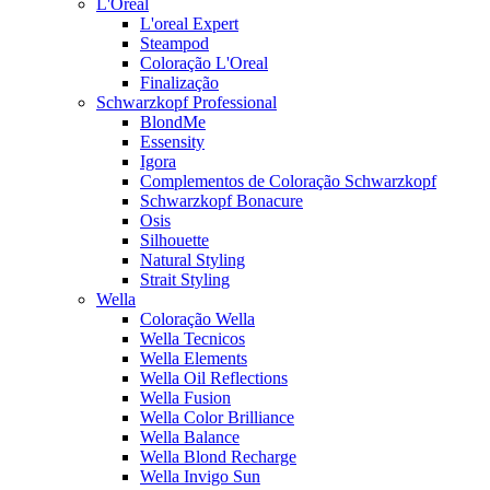
L'Oreal
L'oreal Expert
Steampod
Coloração L'Oreal
Finalização
Schwarzkopf Professional
BlondMe
Essensity
Igora
Complementos de Coloração Schwarzkopf
Schwarzkopf Bonacure
Osis
Silhouette
Natural Styling
Strait Styling
Wella
Coloração Wella
Wella Tecnicos
Wella Elements
Wella Oil Reflections
Wella Fusion
Wella Color Brilliance
Wella Balance
Wella Blond Recharge
Wella Invigo Sun