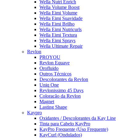
Wella Nutri Enrich
Wella Volume Boost
Wella Eimi Volume
Wella Eimi Suavidade
Wella Eimi Brilho
Wella Eimi Nutricurls
Wella Eimi Textura
Wella Eimi Sprays
Wella Ultimate Repair
Revlon
PROYOU
Revlon Equave
Orofluido
Outros Técnicos
Descolorantes da Revlon
Uniq One
Revlonissimo 45 Days
Coloração da Revlon
Magnet
Lasting Shape
Kaypro
Oxidantes / Descolorantes da Kay Line
Tinta para Cabelo KayPro
KayPro Frequente (Uso Frequente)
KayCurl (Ondulados)