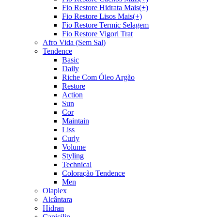
Fio Restore Hidrata Mais(+)
Fio Restore Lisos Mais(+)
Fio Restore Termic Selagem
Fio Restore Vigori Trat
Afro Vida (Sem Sal)
Tendence
Basic
Daily
Riche Com Óleo Argão
Restore
Action
Sun
Cor
Maintain
Liss
Curly
Volume
Styling
Technical
Coloração Tendence
Men
Olaplex
Alcântara
Hidran
Capicilin