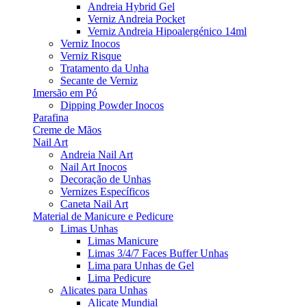
Andreia Hybrid Gel
Verniz Andreia Pocket
Verniz Andreia Hipoalergénico 14ml
Verniz Inocos
Verniz Risque
Tratamento da Unha
Secante de Verniz
Imersão em Pó
Dipping Powder Inocos
Parafina
Creme de Mãos
Nail Art
Andreia Nail Art
Nail Art Inocos
Decoração de Unhas
Vernizes Específicos
Caneta Nail Art
Material de Manicure e Pedicure
Limas Unhas
Limas Manicure
Limas 3/4/7 Faces Buffer Unhas
Lima para Unhas de Gel
Lima Pedicure
Alicates para Unhas
Alicate Mundial