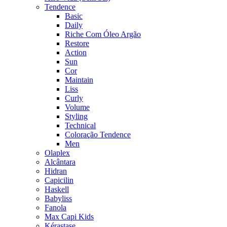
Tendence
Basic
Daily
Riche Com Óleo Argão
Restore
Action
Sun
Cor
Maintain
Liss
Curly
Volume
Styling
Technical
Coloração Tendence
Men
Olaplex
Alcântara
Hidran
Capicilin
Haskell
Babyliss
Fanola
Max Capi Kids
Kérastase