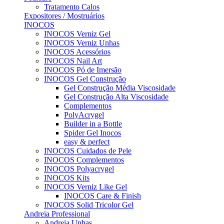
Tratamento Calos
Expositores / Mostruários
INOCOS
INOCOS Verniz Gel
INOCOS Verniz Unhas
INOCOS Acessórios
INOCOS Nail Art
INOCOS Pó de Imersão
INOCOS Gel Construção
Gel Construção Média Viscosidade
Gel Construção Alta Viscosidade
Complementos
PolyAcrygel
Builder in a Bottle
Spider Gel Inocos
easy & perfect
INOCOS Cuidados de Pele
INOCOS Complementos
INOCOS Polyacrygel
INOCOS Kits
INOCOS Verniz Like Gel
INOCOS Care & Finish
INOCOS Solid Tricolor Gel
Andreia Professional
Andreia Unhas