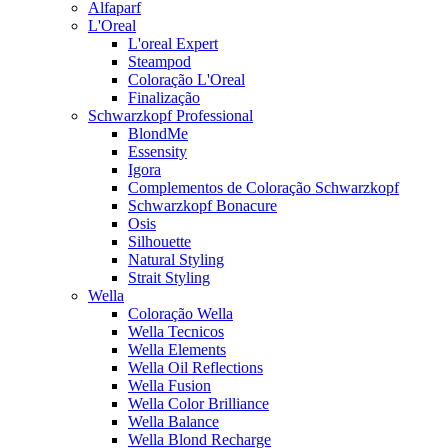
Alfaparf
L'Oreal
L'oreal Expert
Steampod
Coloração L'Oreal
Finalização
Schwarzkopf Professional
BlondMe
Essensity
Igora
Complementos de Coloração Schwarzkopf
Schwarzkopf Bonacure
Osis
Silhouette
Natural Styling
Strait Styling
Wella
Coloração Wella
Wella Tecnicos
Wella Elements
Wella Oil Reflections
Wella Fusion
Wella Color Brilliance
Wella Balance
Wella Blond Recharge