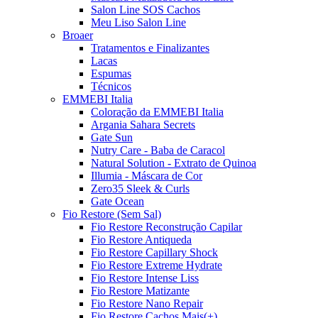
Salon Line SOS Cachos
Meu Liso Salon Line
Broaer
Tratamentos e Finalizantes
Lacas
Espumas
Técnicos
EMMEBI Italia
Coloração da EMMEBI Italia
Argania Sahara Secrets
Gate Sun
Nutry Care - Baba de Caracol
Natural Solution - Extrato de Quinoa
Illumia - Máscara de Cor
Zero35 Sleek & Curls
Gate Ocean
Fio Restore (Sem Sal)
Fio Restore Reconstrução Capilar
Fio Restore Antiqueda
Fio Restore Capillary Shock
Fio Restore Extreme Hydrate
Fio Restore Intense Liss
Fio Restore Matizante
Fio Restore Nano Repair
Fio Restore Cachos Mais(+)