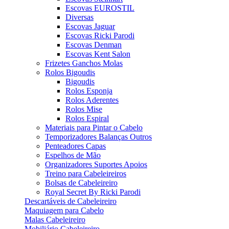
Escovas EUROSTIL
Diversas
Escovas Jaguar
Escovas Ricki Parodi
Escovas Denman
Escovas Kent Salon
Frizetes Ganchos Molas
Rolos Bigoudis
Bigoudis
Rolos Esponja
Rolos Aderentes
Rolos Mise
Rolos Espiral
Materiais para Pintar o Cabelo
Temporizadores Balanças Outros
Penteadores Capas
Espelhos de Mão
Organizadores Suportes Apoios
Treino para Cabeleireiros
Bolsas de Cabeleireiro
Royal Secret By Ricki Parodi
Descartáveis de Cabeleireiro
Maquiagem para Cabelo
Malas Cabeleireiro
Mobiliário Cabeleireiro