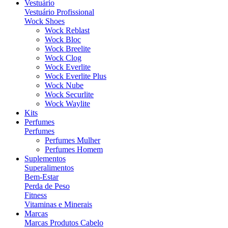
Vestuário
Vestuário Profissional
Wock Shoes
Wock Reblast
Wock Bloc
Wock Breelite
Wock Clog
Wock Everlite
Wock Everlite Plus
Wock Nube
Wock Securlite
Wock Waylite
Kits
Perfumes
Perfumes
Perfumes Mulher
Perfumes Homem
Suplementos
Superalimentos
Bem-Estar
Perda de Peso
Fitness
Vitaminas e Minerais
Marcas
Marcas Produtos Cabelo