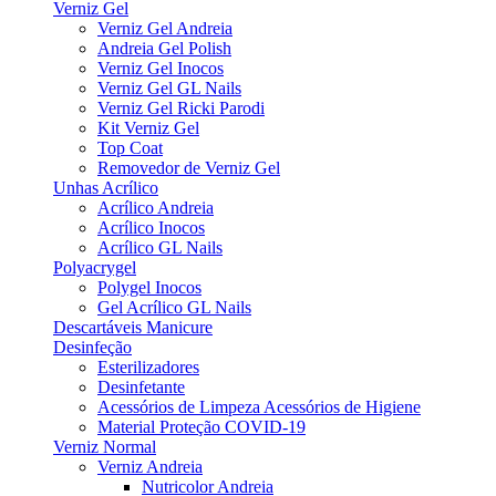
Verniz Gel
Verniz Gel Andreia
Andreia Gel Polish
Verniz Gel Inocos
Verniz Gel GL Nails
Verniz Gel Ricki Parodi
Kit Verniz Gel
Top Coat
Removedor de Verniz Gel
Unhas Acrílico
Acrílico Andreia
Acrílico Inocos
Acrílico GL Nails
Polyacrygel
Polygel Inocos
Gel Acrílico GL Nails
Descartáveis Manicure
Desinfeção
Esterilizadores
Desinfetante
Acessórios de Limpeza Acessórios de Higiene
Material Proteção COVID-19
Verniz Normal
Verniz Andreia
Nutricolor Andreia