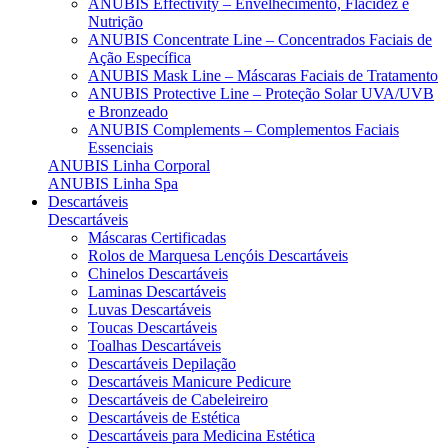
ANUBIS Effectivity – Envelhecimento, Flacidez e
Nutrição
ANUBIS Concentrate Line – Concentrados Faciais de
Ação Específica
ANUBIS Mask Line – Máscaras Faciais de Tratamento
ANUBIS Protective Line – Proteção Solar UVA/UVB
e Bronzeado
ANUBIS Complements – Complementos Faciais
Essenciais
ANUBIS Linha Corporal
ANUBIS Linha Spa
Descartáveis
Descartáveis
Máscaras Certificadas
Rolos de Marquesa Lençóis Descartáveis
Chinelos Descartáveis
Laminas Descartáveis
Luvas Descartáveis
Toucas Descartáveis
Toalhas Descartáveis
Descartáveis Depilação
Descartáveis Manicure Pedicure
Descartáveis de Cabeleireiro
Descartáveis de Estética
Descartáveis para Medicina Estética