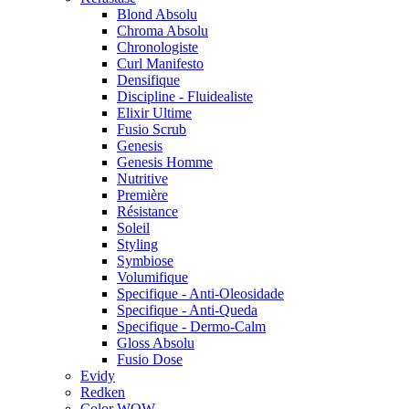
Blond Absolu
Chroma Absolu
Chronologiste
Curl Manifesto
Densifique
Discipline - Fluidealiste
Elixir Ultime
Fusio Scrub
Genesis
Genesis Homme
Nutritive
Première
Résistance
Soleil
Styling
Symbiose
Volumifique
Specifique - Anti-Oleosidade
Specifique - Anti-Queda
Specifique - Dermo-Calm
Gloss Absolu
Fusio Dose
Evidy
Redken
Color WOW