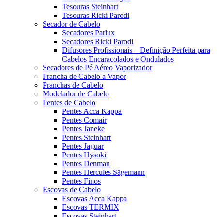
Tesouras Steinhart
Tesouras Ricki Parodi
Secador de Cabelo
Secadores Parlux
Secadores Ricki Parodi
Difusores Profissionais – Definição Perfeita para
Cabelos Encaracolados e Ondulados
Secadores de Pé Aéreo Vaporizador
Prancha de Cabelo a Vapor
Pranchas de Cabelo
Modelador de Cabelo
Pentes de Cabelo
Pentes Acca Kappa
Pentes Comair
Pentes Janeke
Pentes Steinhart
Pentes Jaguar
Pentes Hysoki
Pentes Denman
Pentes Hercules Sägemann
Pentes Finos
Escovas de Cabelo
Escovas Acca Kappa
Escovas TERMIX
Escovas Steinhart