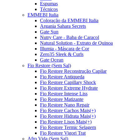
Espumas
Técnicos
EMMEBI Italia
Coloração da EMMEBI Italia
Argania Sahara Secrets
Gate Sun
Nutry Care - Baba de Caracol
Natural Solution - Extrato de Quinoa
Illumia - Máscara de Cor
Zero35 Sleek & Curls
Gate Ocean
Fio Restore (Sem Sal)
Fio Restore Reconstrução Capilar
Fio Restore Antiqueda
Fio Restore Capillary Shock
Fio Restore Extreme Hydrate
Fio Restore Intense Liss
Fio Restore Matizante
Fio Restore Nano Repair
Fio Restore Cachos Mais(+)
Fio Restore Hidrata Mais(+)
Fio Restore Lisos Mais(+)
Fio Restore Termic Selagem
Fio Restore Vigori Trat
Afro Vida (Sem Sal)