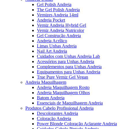
Gel Polish Andreia
The Gel Polish Andreia
Vernizes Andreia 14ml
Andreia Pocket
Verniz Andreia Hybrid Gel
Verniz Andreia Nutricolor
Gel Construção Andreia
Andreia Acrílico
Limas Unhas Andreia
Nail Art Andreia
Cuidados com Unhas Andreia Lab
Acessórios para Unhas Andreia
Complementos para Unhas Andreia
Equipamentos para Unhas Andreia
True Pure Verniz Gel Vegan
Andreia Maquilhagem
Andreia Maquilhagem Rosto
Andreia Maquilhagem Olhos
Batom Andreia
Essenciais de Maquilhagem Andreia
Produtos Cabelo Profissional Andreia
Descolorantes Andreia
Coloração Andreia
Power Blonde Coloração Aclarante Andreia
Cuidados Cabelo Pintado Andreia