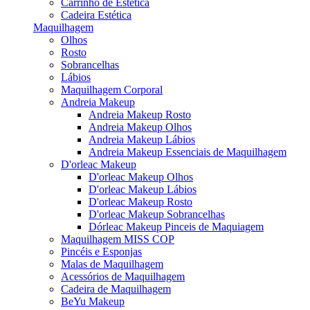
Carrinho de Estética
Cadeira Estética
Maquilhagem
Olhos
Rosto
Sobrancelhas
Lábios
Maquilhagem Corporal
Andreia Makeup
Andreia Makeup Rosto
Andreia Makeup Olhos
Andreia Makeup Lábios
Andreia Makeup Essenciais de Maquilhagem
D'orleac Makeup
D'orleac Makeup Olhos
D'orleac Makeup Lábios
D'orleac Makeup Rosto
D'orleac Makeup Sobrancelhas
Dórleac Makeup Pinceis de Maquiagem
Maquilhagem MISS COP
Pincéis e Esponjas
Malas de Maquilhagem
Acessórios de Maquilhagem
Cadeira de Maquilhagem
BeYu Makeup