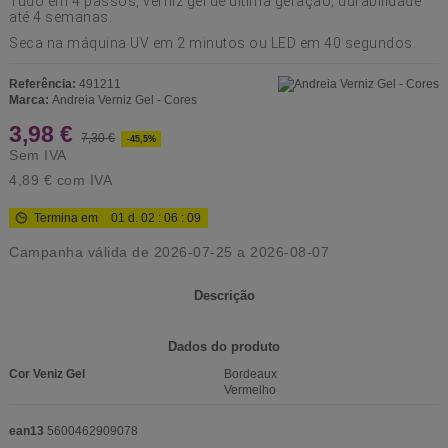
Tudo em 4 passos, verniz gel de última geração, durabilidade
até 4 semanas.
Seca na máquina UV em 2 minutos ou LED em 40 segundos.
Referência:
491211
Marca:
Andreia Verniz Gel - Cores
3,98 €
7,30 €
-45,5%
Sem IVA
4,89 €
com IVA
Termina em
01
d.
02
:
06
:
09
Campanha válida de 2026-07-25 a 2026-08-07
Descrição
Dados do produto
Cor Veniz Gel
Bordeaux
Vermelho
ean13
5600462909078