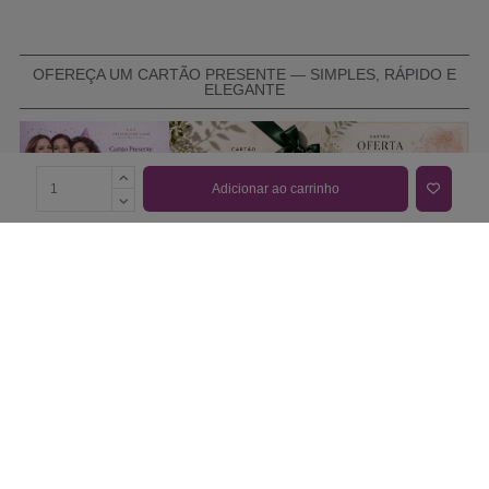
OFEREÇA UM CARTÃO PRESENTE — SIMPLES, RÁPIDO E
ELEGANTE
Adicionar ao carrinho
COMPRAR CARTÃO PRESENTE
PROMOÇÕES E REDUÇÕES
Todas as promoções e reduções de preço constantes na
nossa loja online são válidas de 01/06/2026 A 31/08/2026
INFORMAÇÕES