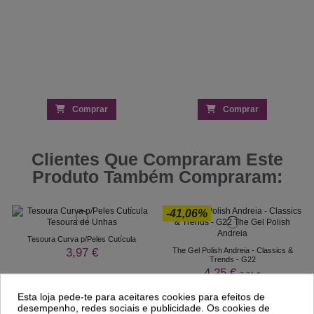
Comprar
Comprar
Clientes Que Compraram Este
Produto Também Compraram:
-41,06%
Tesoura Curva p/Peles Cutícula
3,97 €
The Gel Polish Andreia - Classics &
Trends - G22
4,25 €
7,21 €
01
d.
02
:
06
:
09
Esta loja pede-te para aceitares cookies para efeitos de
desempenho, redes sociais e publicidade. Os cookies de