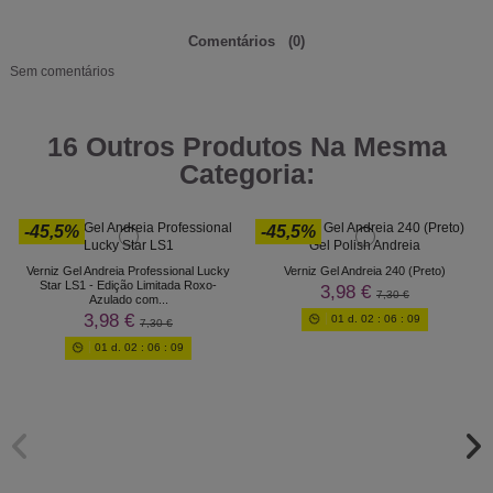
Comentários
(0)
Sem comentários
16 Outros Produtos Na Mesma
Categoria:
-45,5%
-45,5%
Verniz Gel Andreia Professional Lucky
Verniz Gel Andreia 240 (Preto)
Star LS1 - Edição Limitada Roxo-
3,98 €
7,30 €
Azulado com...
3,98 €
01
d.
02
:
06
:
09
7,30 €
01
d.
02
:
06
:
09