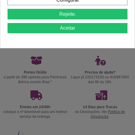
Rejeite.
Aceitar
Comprar
Comprar
Portes Grátis
Precisa de ajuda?
a partir de 39€ apenas para Península
Ligue já 220174236 ou 916967800
Ibérica exceto Ilhas *
das 9h às 18h.
Envios em 24/48h
14 Dias para Trocas
coloque o nº telemóvel para um melhor
ou Devoluções. Ver
Politica de
serviço de entrega.
Devolução
.