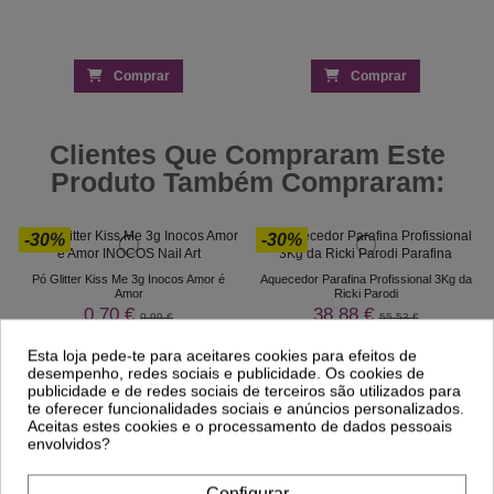
Comprar
Comprar
Clientes Que Compraram Este
Produto Também Compraram:
-30%
-30%
Pó Glitter Kiss Me 3g Inocos Amor é
Aquecedor Parafina Profissional 3Kg da
Amor
Ricki Parodi
0,70 €
38,88 €
0,99 €
55,53 €
Esta loja pede-te para aceitares cookies para efeitos de
desempenho, redes sociais e publicidade. Os cookies de
publicidade e de redes sociais de terceiros são utilizados para
te oferecer funcionalidades sociais e anúncios personalizados.
Aceitas estes cookies e o processamento de dados pessoais
envolvidos?
Configurar