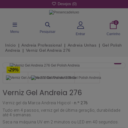
Desejos (
0
)
0
Menu
Pesquisar
Entrar
Carrinho
Início
Andreia Professional
Andreia Unhas
Gel Polish
Andreia
Verniz Gel Andreia 276
-29%
Verniz Gel Andreia 276
Verniz gel da Marca Andreia Higicol -
n.º 276
Tudo em 4 passos, verniz gel de última geração, durabilidade
até 4 semanas.
Seca na máquina UV em 2 minutos ou LED em 40 segundos.