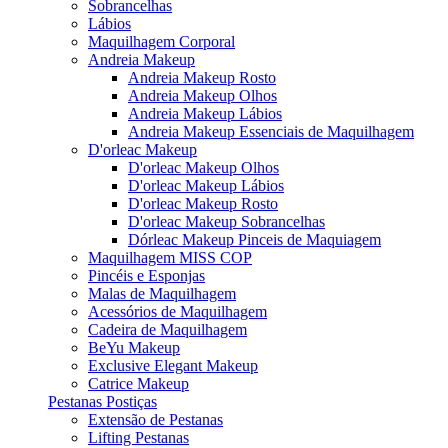
Sobrancelhas
Lábios
Maquilhagem Corporal
Andreia Makeup
Andreia Makeup Rosto
Andreia Makeup Olhos
Andreia Makeup Lábios
Andreia Makeup Essenciais de Maquilhagem
D'orleac Makeup
D'orleac Makeup Olhos
D'orleac Makeup Lábios
D'orleac Makeup Rosto
D'orleac Makeup Sobrancelhas
Dórleac Makeup Pinceis de Maquiagem
Maquilhagem MISS COP
Pincéis e Esponjas
Malas de Maquilhagem
Acessórios de Maquilhagem
Cadeira de Maquilhagem
BeYu Makeup
Exclusive Elegant Makeup
Catrice Makeup
Pestanas Postiças
Extensão de Pestanas
Lifting Pestanas