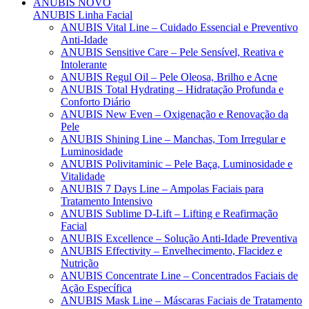
ANUBIS
NOVO
ANUBIS Linha Facial
ANUBIS Vital Line – Cuidado Essencial e Preventivo
Anti-Idade
ANUBIS Sensitive Care – Pele Sensível, Reativa e
Intolerante
ANUBIS Regul Oil – Pele Oleosa, Brilho e Acne
ANUBIS Total Hydrating – Hidratação Profunda e
Conforto Diário
ANUBIS New Even – Oxigenação e Renovação da
Pele
ANUBIS Shining Line – Manchas, Tom Irregular e
Luminosidade
ANUBIS Polivitaminic – Pele Baça, Luminosidade e
Vitalidade
ANUBIS 7 Days Line – Ampolas Faciais para
Tratamento Intensivo
ANUBIS Sublime D-Lift – Lifting e Reafirmação
Facial
ANUBIS Excellence – Solução Anti-Idade Preventiva
ANUBIS Effectivity – Envelhecimento, Flacidez e
Nutrição
ANUBIS Concentrate Line – Concentrados Faciais de
Ação Específica
ANUBIS Mask Line – Máscaras Faciais de Tratamento