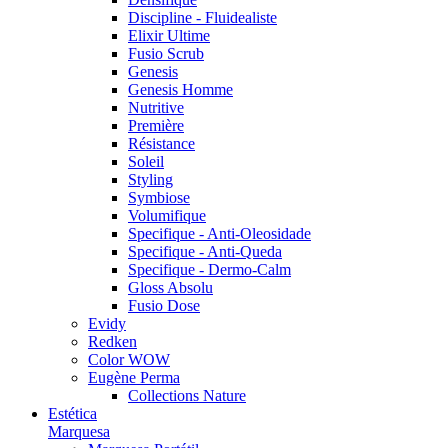
Discipline - Fluidealiste
Elixir Ultime
Fusio Scrub
Genesis
Genesis Homme
Nutritive
Première
Résistance
Soleil
Styling
Symbiose
Volumifique
Specifique - Anti-Oleosidade
Specifique - Anti-Queda
Specifique - Dermo-Calm
Gloss Absolu
Fusio Dose
Evidy
Redken
Color WOW
Eugène Perma
Collections Nature
Estética
Marquesa