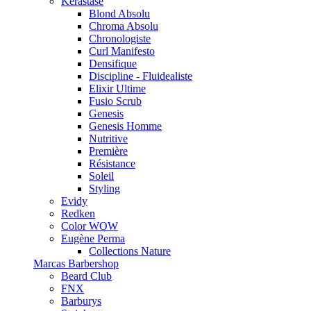
Kérastase
Blond Absolu
Chroma Absolu
Chronologiste
Curl Manifesto
Densifique
Discipline - Fluidealiste
Elixir Ultime
Fusio Scrub
Genesis
Genesis Homme
Nutritive
Première
Résistance
Soleil
Styling
Evidy
Redken
Color WOW
Eugène Perma
Collections Nature
Marcas Barbershop
Beard Club
FNX
Barburys