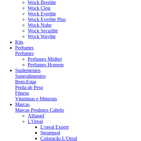
Wock Breelite
Wock Clog
Wock Everlite
Wock Everlite Plus
Wock Nube
Wock Securlite
Wock Waylite
Kits
Perfumes
Perfumes
Perfumes Mulher
Perfumes Homem
Suplementos
Superalimentos
Bem-Estar
Perda de Peso
Fitness
Vitaminas e Minerais
Marcas
Marcas Produtos Cabelo
Alfaparf
L'Oreal
L'oreal Expert
Steampod
Coloração L'Oreal