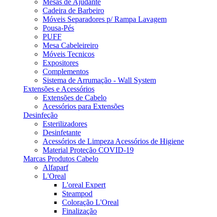
Mesas de Ajudante
Cadeira de Barbeiro
Móveis Separadores p/ Rampa Lavagem
Pousa-Pés
PUFF
Mesa Cabeleireiro
Móveis Tecnicos
Expositores
Complementos
Sistema de Arrumação - Wall System
Extensões e Acessórios
Extensões de Cabelo
Acessórios para Extensões
Desinfeção
Esterilizadores
Desinfetante
Acessórios de Limpeza Acessórios de Higiene
Material Proteção COVID-19
Marcas Produtos Cabelo
Alfaparf
L'Oreal
L'oreal Expert
Steampod
Coloração L'Oreal
Finalização