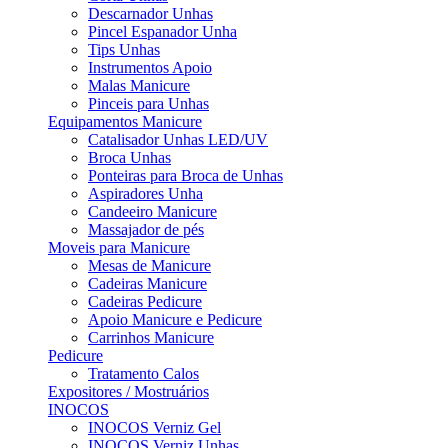
Descarnador Unhas
Pincel Espanador Unha
Tips Unhas
Instrumentos Apoio
Malas Manicure
Pinceis para Unhas
Equipamentos Manicure
Catalisador Unhas LED/UV
Broca Unhas
Ponteiras para Broca de Unhas
Aspiradores Unha
Candeeiro Manicure
Massajador de pés
Moveis para Manicure
Mesas de Manicure
Cadeiras Manicure
Cadeiras Pedicure
Apoio Manicure e Pedicure
Carrinhos Manicure
Pedicure
Tratamento Calos
Expositores / Mostruários
INOCOS
INOCOS Verniz Gel
INOCOS Verniz Unhas