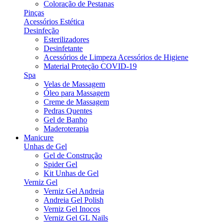
Coloração de Pestanas
Pinças
Acessórios Estética
Desinfeção
Esterilizadores
Desinfetante
Acessórios de Limpeza Acessórios de Higiene
Material Proteção COVID-19
Spa
Velas de Massagem
Óleo para Massagem
Creme de Massagem
Pedras Quentes
Gel de Banho
Maderoterapia
Manicure
Unhas de Gel
Gel de Construção
Spider Gel
Kit Unhas de Gel
Verniz Gel
Verniz Gel Andreia
Andreia Gel Polish
Verniz Gel Inocos
Verniz Gel GL Nails