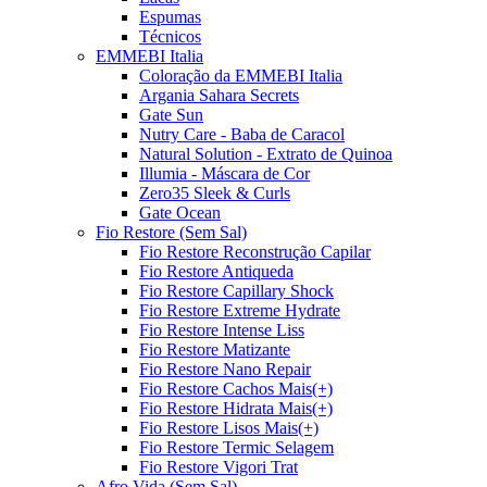
Espumas
Técnicos
EMMEBI Italia
Coloração da EMMEBI Italia
Argania Sahara Secrets
Gate Sun
Nutry Care - Baba de Caracol
Natural Solution - Extrato de Quinoa
Illumia - Máscara de Cor
Zero35 Sleek & Curls
Gate Ocean
Fio Restore (Sem Sal)
Fio Restore Reconstrução Capilar
Fio Restore Antiqueda
Fio Restore Capillary Shock
Fio Restore Extreme Hydrate
Fio Restore Intense Liss
Fio Restore Matizante
Fio Restore Nano Repair
Fio Restore Cachos Mais(+)
Fio Restore Hidrata Mais(+)
Fio Restore Lisos Mais(+)
Fio Restore Termic Selagem
Fio Restore Vigori Trat
Afro Vida (Sem Sal)