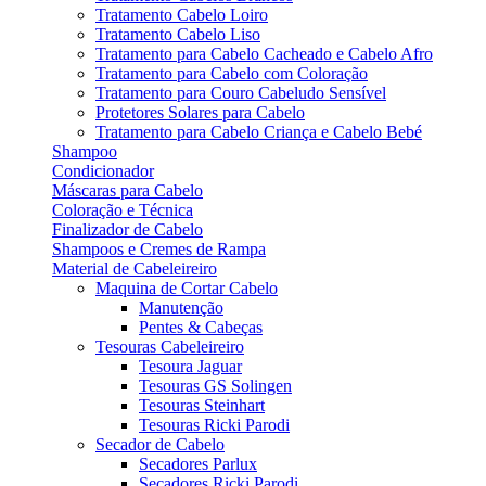
Tratamento Cabelo Loiro
Tratamento Cabelo Liso
Tratamento para Cabelo Cacheado e Cabelo Afro
Tratamento para Cabelo com Coloração
Tratamento para Couro Cabeludo Sensível
Protetores Solares para Cabelo
Tratamento para Cabelo Criança e Cabelo Bebé
Shampoo
Condicionador
Máscaras para Cabelo
Coloração e Técnica
Finalizador de Cabelo
Shampoos e Cremes de Rampa
Material de Cabeleireiro
Maquina de Cortar Cabelo
Manutenção
Pentes & Cabeças
Tesouras Cabeleireiro
Tesoura Jaguar
Tesouras GS Solingen
Tesouras Steinhart
Tesouras Ricki Parodi
Secador de Cabelo
Secadores Parlux
Secadores Ricki Parodi