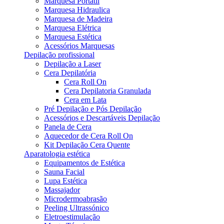
Marquesa Portátil
Marquesa Hidraulica
Marquesa de Madeira
Marquesa Elétrica
Marquesa Estética
Acessórios Marquesas
Depilação profissional
Depilação a Laser
Cera Depilatória
Cera Roll On
Cera Depilatoria Granulada
Cera em Lata
Pré Depilação e Pós Depilação
Acessórios e Descartáveis Depilação
Panela de Cera
Aquecedor de Cera Roll On
Kit Depilação Cera Quente
Aparatologia estética
Equipamentos de Estética
Sauna Facial
Lupa Estética
Massajador
Microdermoabrasão
Peeling Ultrassónico
Eletroestimulação