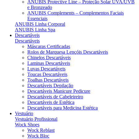
ANUBIS Protective Line – Proteção Solar UVA/UVB
e Bronzeado
ANUBIS Complements – Complementos Faciais
Essenciais
ANUBIS Linha Corporal
ANUBIS Linha Spa
Descartáveis
Descartáveis
Máscaras Certificadas
Rolos de Marquesa Lençóis Descartáveis
Chinelos Descartáveis
Laminas Descartáveis
Luvas Descartáveis
Toucas Descartáveis
Toalhas Descartáveis
Descartáveis Depilação
Descartáveis Manicure Pedicure
Descartáveis de Cabeleireiro
Descartáveis de Estética
Descartáveis para Medicina Estética
Vestuário
Vestuário Profissional
Wock Shoes
Wock Reblast
Wock Bloc