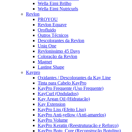
Wella Eimi Brilho
Wella Eimi Nutricurls
Revlon
PROYOU
Revlon Equave
Orofluido
Outros Técnicos
Descolorantes da Revlon
Uniq One
Revlonissimo 45 Days
Coloração da Revlon
Magnet
Lasting Shape
Kaypro
Oxidantes / Descolorantes da Kay Line
Tinta para Cabelo KayPro
KayPro Frequente (Uso Frequente)
KayCurl (Ondulados)
Kay Argan Oil (Hidratação)
Kay Extension
KayPro Liss (Efeito Liso)
KayPro Anti-yellow (Anti-amarelos)
KayPro Volume
KayPro Keratin (Reestruturação e Reforço)
KayPro Botu_Cure (Reconstrução Botulino)