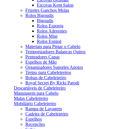
Escovas Kent Salon
Frizetes Ganchos Molas
Rolos Bigoudis
Bigoudis
Rolos Esponja
Rolos Aderentes
Rolos Mise
Rolos Espiral
Materiais para Pintar o Cabelo
Temporizadores Balanças Outros
Penteadores Capas
Espelhos de Mão
Organizadores Suportes Apoios
Treino para Cabeleireiros
Bolsas de Cabeleireiro
Royal Secret By Ricki Parodi
Descartáveis de Cabeleireiro
Maquiagem para Cabelo
Malas Cabeleireiro
Mobiliário Cabeleireiro
Rampa de Lavagem
Cadeira de Cabeleireiro
Espelhos
Recepções