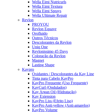
Wella Eimi Nutricurls
Wella Eimi Textura
Wella Eimi Sprays
Wella Ultimate Repair
Revlon
PROYOU
Revlon Equave
Orofluido
Outros Técnicos
Descolorantes da Revlon
Uniq One
Revlonissimo 45 Days
Coloração da Revlon
Magnet
Lasting Shape
Kaypro
Oxidantes / Descolorantes da Kay Line
Tinta para Cabelo KayPro
KayPro Frequente (Uso Frequente)
KayCurl (Ondulados)
Kay Argan Oil (Hidratação)
Kay Extension
KayPro Liss (Efeito Liso)
KayPro Anti-yellow (Anti-amarelos)
KayPro Volume