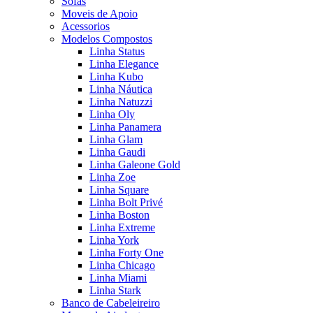
Sofas
Moveis de Apoio
Acessorios
Modelos Compostos
Linha Status
Linha Elegance
Linha Kubo
Linha Náutica
Linha Natuzzi
Linha Oly
Linha Panamera
Linha Glam
Linha Gaudi
Linha Galeone Gold
Linha Zoe
Linha Square
Linha Bolt Privé
Linha Boston
Linha Extreme
Linha York
Linha Forty One
Linha Chicago
Linha Miami
Linha Stark
Banco de Cabeleireiro