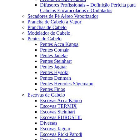
Difusores Profissionais – Definição Perfeita para
Cabelos Encaracolados e Ondulados
Secadores de Pé Aéreo Vaporizador
Prancha de Cabelo a Vapor
Pranchas de Cabelo
Modelador de Cabelo
Pentes de Cabelo
Pentes Acca Kappa
Pentes Comair
Pentes Janeke
Pentes Steinhart
Pentes Jaguar
Pentes Hysoki
Pentes Denman
Pentes Hercules Sägemann
Pentes Finos
Escovas de Cabelo
Escovas Acca Kappa
Escovas TERMIX
Escovas Steinhart
Escovas EUROSTIL
Diversas
Escovas Jaguar
Escovas Ricki Parodi
Escovas Denman