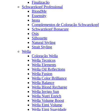
Finalização
Schwarzkopf Professional
BlondMe
Essensity
Igora
Complementos de Coloração Schwarzkopf
Schwarzkopf Bonacure
Osis
Silhouette
Natural Styling
Strait Styling
Wella
Coloração Wella
Wella Tecnicos
Wella Elements
Wella Oil Reflections
Wella Fusion
Wella Color Brilliance
Wella Balance
Wella Blond Recharge
Wella Invigo Sun
Wella Nutri Enrich
Wella Volume Boost
Wella Eimi Volume
Wella Eimi Suavidade