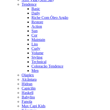
Tendence
Basic
Daily
Riche Com Óleo Argão
Restore
Action
Sun
Cor
Maintain
Liss
Curly
Volume
Styling
Technical
Coloração Tendence
Men
Olaplex
Alcântara
Hidran
Capicilin
Haskell
Babyliss
Fanola
Max Capi Kids