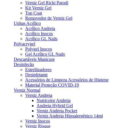
Verniz Gel Ricki Parodi
Kit Verniz Gel
Top Coat
Removedor de Verniz Gel
Unhas Acrílico
Acrílico Andreia
Acrílico Inocos
Acrílico GL Nails
Polyacrygel
Polygel Inocos
Gel Acrílico GL Nails
Descartáveis Manicure
Desinfeção
Esterilizadores
Desinfetante
Acessórios de Limpeza Acessórios de Higiene
Material Proteção COVID-19
Verniz Normal
Verniz Andreia
Nutricolor Andreia
Andreia Hybrid Gel
Verniz Andreia Pocket
Verniz Andreia Hipoalergénico 14ml
Verniz Inocos
Verniz Risque