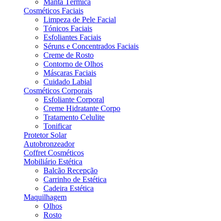
Manta Térmica
Cosméticos Faciais
Limpeza de Pele Facial
Tónicos Faciais
Esfoliantes Faciais
Séruns e Concentrados Faciais
Creme de Rosto
Contorno de Olhos
Máscaras Faciais
Cuidado Labial
Cosméticos Corporais
Esfoliante Corporal
Creme Hidratante Corpo
Tratamento Celulite
Tonificar
Protetor Solar
Autobronzeador
Coffret Cosméticos
Mobiliário Estética
Balcão Recepção
Carrinho de Estética
Cadeira Estética
Maquilhagem
Olhos
Rosto