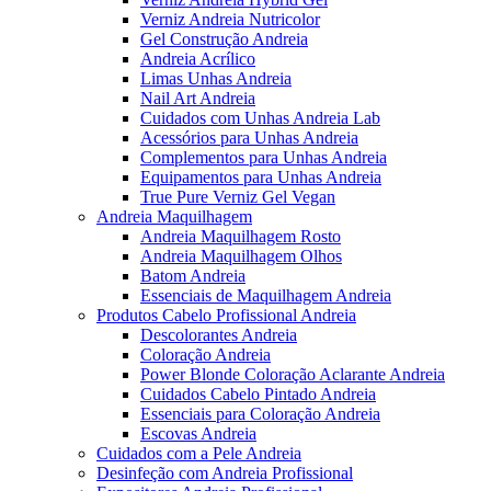
Verniz Andreia Nutricolor
Gel Construção Andreia
Andreia Acrílico
Limas Unhas Andreia
Nail Art Andreia
Cuidados com Unhas Andreia Lab
Acessórios para Unhas Andreia
Complementos para Unhas Andreia
Equipamentos para Unhas Andreia
True Pure Verniz Gel Vegan
Andreia Maquilhagem
Andreia Maquilhagem Rosto
Andreia Maquilhagem Olhos
Batom Andreia
Essenciais de Maquilhagem Andreia
Produtos Cabelo Profissional Andreia
Descolorantes Andreia
Coloração Andreia
Power Blonde Coloração Aclarante Andreia
Cuidados Cabelo Pintado Andreia
Essenciais para Coloração Andreia
Escovas Andreia
Cuidados com a Pele Andreia
Desinfeção com Andreia Profissional