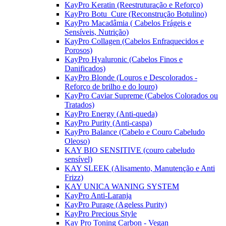
KayPro Keratin (Reestruturação e Reforço)
KayPro Botu_Cure (Reconstrução Botulino)
KayPro Macadâmia ( Cabelos Frágeis e
Sensíveis, Nutrição)
KayPro Collagen (Cabelos Enfraquecidos e
Porosos)
KayPro Hyaluronic (Cabelos Finos e
Danificados)
KayPro Blonde (Louros e Descolorados -
Reforço de brilho e do louro)
KayPro Caviar Supreme (Cabelos Colorados ou
Tratados)
KayPro Energy (Anti-queda)
KayPro Purity (Anti-caspa)
KayPro Balance (Cabelo e Couro Cabeludo
Oleoso)
KAY BIO SENSITIVE (couro cabeludo
sensível)
KAY SLEEK (Alisamento, Manutenção e Anti
Frizz)
KAY UNICA WANING SYSTEM
KayPro Anti-Laranja
KayPro Purage (Ageless Purity)
KayPro Precious Style
Kay Pro Toning Carbon - Vegan