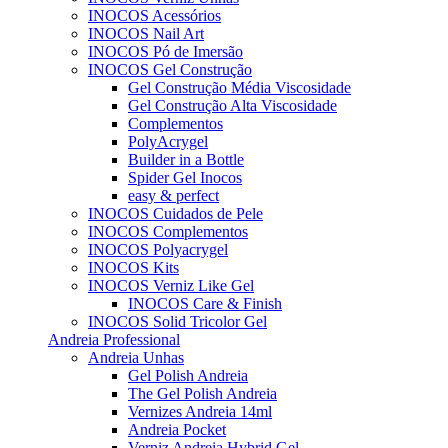
INOCOS Acessórios
INOCOS Nail Art
INOCOS Pó de Imersão
INOCOS Gel Construção
Gel Construção Média Viscosidade
Gel Construção Alta Viscosidade
Complementos
PolyAcrygel
Builder in a Bottle
Spider Gel Inocos
easy & perfect
INOCOS Cuidados de Pele
INOCOS Complementos
INOCOS Polyacrygel
INOCOS Kits
INOCOS Verniz Like Gel
INOCOS Care & Finish
INOCOS Solid Tricolor Gel
Andreia Professional
Andreia Unhas
Gel Polish Andreia
The Gel Polish Andreia
Vernizes Andreia 14ml
Andreia Pocket
Verniz Andreia Hybrid Gel