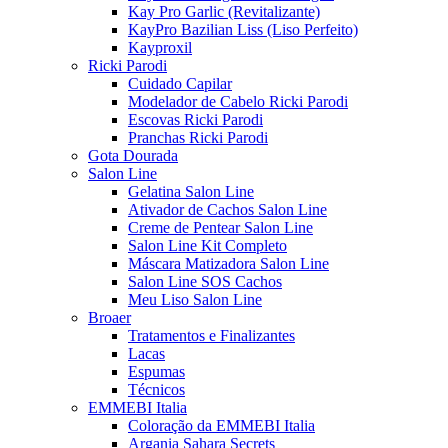
Kay Pro Garlic (Revitalizante)
KayPro Bazilian Liss (Liso Perfeito)
Kayproxil
Ricki Parodi
Cuidado Capilar
Modelador de Cabelo Ricki Parodi
Escovas Ricki Parodi
Pranchas Ricki Parodi
Gota Dourada
Salon Line
Gelatina Salon Line
Ativador de Cachos Salon Line
Creme de Pentear Salon Line
Salon Line Kit Completo
Máscara Matizadora Salon Line
Salon Line SOS Cachos
Meu Liso Salon Line
Broaer
Tratamentos e Finalizantes
Lacas
Espumas
Técnicos
EMMEBI Italia
Coloração da EMMEBI Italia
Argania Sahara Secrets