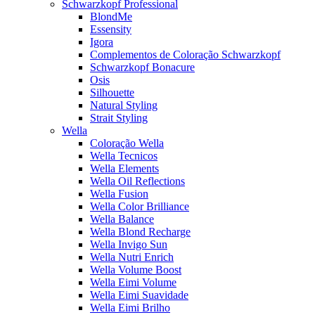
Schwarzkopf Professional
BlondMe
Essensity
Igora
Complementos de Coloração Schwarzkopf
Schwarzkopf Bonacure
Osis
Silhouette
Natural Styling
Strait Styling
Wella
Coloração Wella
Wella Tecnicos
Wella Elements
Wella Oil Reflections
Wella Fusion
Wella Color Brilliance
Wella Balance
Wella Blond Recharge
Wella Invigo Sun
Wella Nutri Enrich
Wella Volume Boost
Wella Eimi Volume
Wella Eimi Suavidade
Wella Eimi Brilho