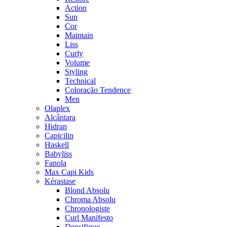
Action
Sun
Cor
Maintain
Liss
Curly
Volume
Styling
Technical
Coloração Tendence
Men
Olaplex
Alcântara
Hidran
Capicilin
Haskell
Babyliss
Fanola
Max Capi Kids
Kérastase
Blond Absolu
Chroma Absolu
Chronologiste
Curl Manifesto
Densifique