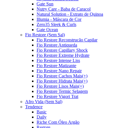
Gate Sun
Nutry Care - Baba de Caracol
Natural Solution - Extrato de Quinoa
Illumia - Máscara de Cor
Zero35 Sleek & Curls
Gate Ocean
Fio Restore (Sem Sal)
Fio Restore Reconstrução Capilar
Fio Restore Antiqueda
Fio Restore Capillary Shock
Fio Restore Extreme Hydrate
Fio Restore Intense Liss
Fio Restore Matizante
Fio Restore Nano Repair
Fio Restore Cachos Mais(+)
Fio Restore Hidrata Mais(+)
Fio Restore Lisos Mais(+)
Fio Restore Termic Selagem
Fio Restore Vigori Trat
Afro Vida (Sem Sal)
Tendence
Basic
Daily
Riche Com Óleo Argão
Restore