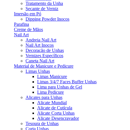
Tratamento da Unha
Secante de Verniz
Imersão em Pó
Dipping Powder Inocos
Parafina
Creme de Mãos
Nail Art
Andreia Nail Art
Nail Art Inocos
Decoração de Unhas
Vernizes Específicos
Caneta Nail Art
Material de Manicure e Pedicure
Limas Unhas
Limas Manicure
Limas 3/4/7 Faces Buffer Unhas
Lima para Unhas de Gel
Lima Pedicure
Alicates para Unhas
Alicate Mundial
Alicate de Cutícula
Alicate Corta Unhas
Alicate Desencravador
Tesoura de Unhas
Corta Unhas