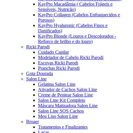
KayPro Macadâmia ( Cabelos Frágeis e
Sensíveis, Nutrição)
KayPro Collagen (Cabelos Enfraquecidos e
Porosos)
KayPro Hyaluronic (Cabelos Finos e
Danificados)
KayPro Blonde (Louros e Descolorados -
Reforço de brilho e do louro)
Ricki Parodi
Cuidado Capilar
Modelador de Cabelo Ricki Parodi
Escovas Ricki Parodi
Pranchas Ricki Parodi
Gota Dourada
Salon Line
Gelatina Salon Line
Ativador de Cachos Salon Line
Creme de Pentear Salon Line
Salon Line Kit Completo
Máscara Matizadora Salon Line
Salon Line SOS Cachos
Meu Liso Salon Line
Broaer
Tratamentos e Finalizantes
Lacas