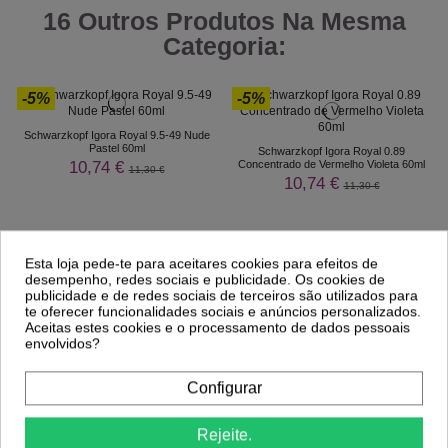
16 Outros Produtos Na Mesma
Categoria:
-5%
-5%
Schwarzkopf Igora Royal 9.5-49 Nude
Pastel 60ml
Schwarzkopf Igora Royal 0.89
10,74 €
Concentrado de Vermelho Violeta 60ml
11,30 €
10,74 €
11,30 €
Esta loja pede-te para aceitares cookies para efeitos de
desempenho, redes sociais e publicidade. Os cookies de
publicidade e de redes sociais de terceiros são utilizados para
te oferecer funcionalidades sociais e anúncios personalizados.
Aceitas estes cookies e o processamento de dados pessoais
envolvidos?
Configurar
Comprar
Comprar
Rejeite.