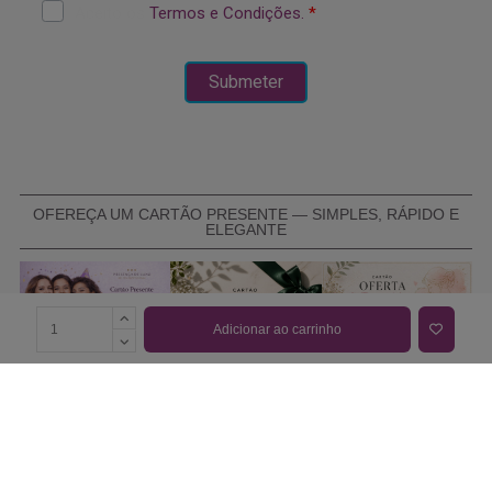
OFEREÇA UM CARTÃO PRESENTE — SIMPLES, RÁPIDO E
ELEGANTE
Adicionar ao carrinho
COMPRAR CARTÃO PRESENTE
PROMOÇÕES E REDUÇÕES