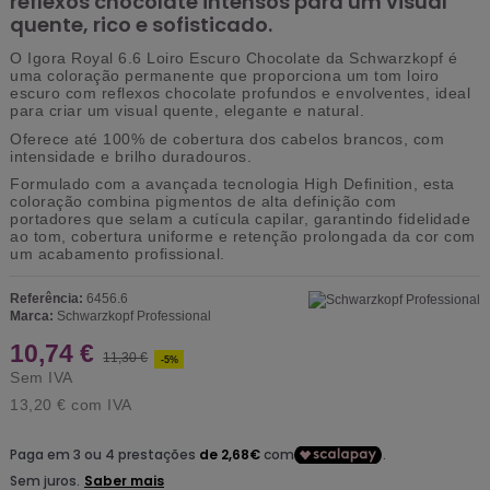
reflexos chocolate intensos para um visual
quente, rico e sofisticado.
O
Igora Royal 6.6 Loiro Escuro Chocolate
da Schwarzkopf é
uma coloração permanente que proporciona um tom loiro
escuro com
reflexos chocolate profundos e envolventes
, ideal
para criar um visual quente, elegante e natural.
Oferece
até 100% de cobertura dos cabelos brancos
, com
intensidade e brilho duradouros.
Formulado com a avançada
tecnologia High Definition
, esta
coloração combina pigmentos de alta definição com
portadores que selam a cutícula capilar, garantindo
fidelidade
ao tom, cobertura uniforme e retenção prolongada da cor
com
um acabamento profissional.
Referência:
6456.6
Marca:
Schwarzkopf Professional
10,74 €
11,30 €
-5%
Sem IVA
13,20 €
com IVA