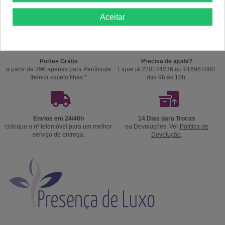
Aceitar
Portes Grátis
Precisa de ajuda?
a partir de 39€ apenas para Península
Ligue já 220174236 ou 916967800
Ibérica exceto Ilhas *
das 9h às 18h.
Envios em 24/48h
14 Dias para Trocas
coloque o nº telemóvel para um melhor
ou Devoluções. Ver
Politica de
serviço de entrega.
Devolução
.