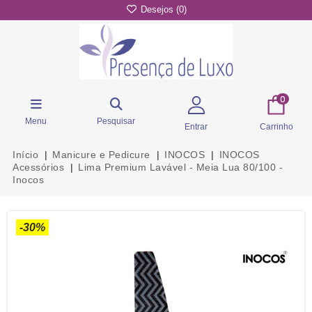
Desejos (
0
)
0
Menu
Pesquisar
Entrar
Carrinho
Início
Manicure e Pedicure
INOCOS
INOCOS
Acessórios
Lima Premium Lavável - Meia Lua 80/100 -
Inocos
-30%