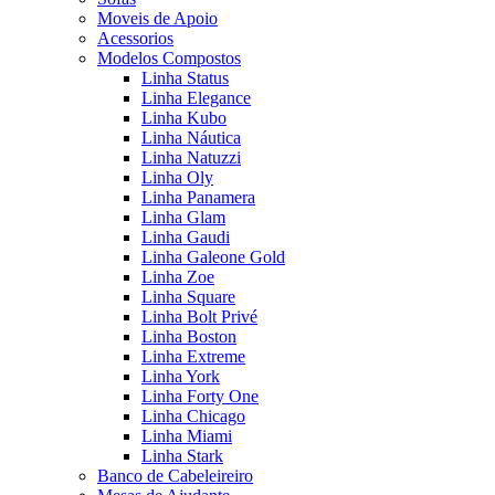
Moveis de Apoio
Acessorios
Modelos Compostos
Linha Status
Linha Elegance
Linha Kubo
Linha Náutica
Linha Natuzzi
Linha Oly
Linha Panamera
Linha Glam
Linha Gaudi
Linha Galeone Gold
Linha Zoe
Linha Square
Linha Bolt Privé
Linha Boston
Linha Extreme
Linha York
Linha Forty One
Linha Chicago
Linha Miami
Linha Stark
Banco de Cabeleireiro