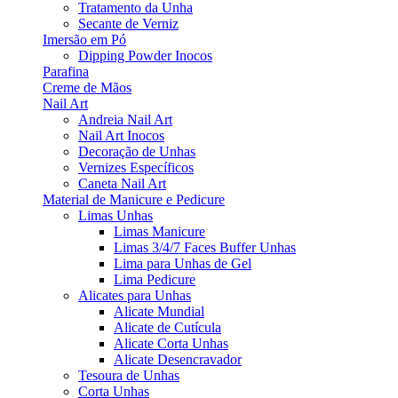
Tratamento da Unha
Secante de Verniz
Imersão em Pó
Dipping Powder Inocos
Parafina
Creme de Mãos
Nail Art
Andreia Nail Art
Nail Art Inocos
Decoração de Unhas
Vernizes Específicos
Caneta Nail Art
Material de Manicure e Pedicure
Limas Unhas
Limas Manicure
Limas 3/4/7 Faces Buffer Unhas
Lima para Unhas de Gel
Lima Pedicure
Alicates para Unhas
Alicate Mundial
Alicate de Cutícula
Alicate Corta Unhas
Alicate Desencravador
Tesoura de Unhas
Corta Unhas