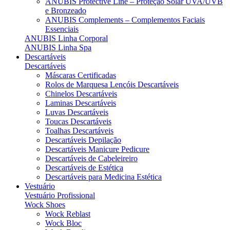
ANUBIS Protective Line – Proteção Solar UVA/UVB
e Bronzeado
ANUBIS Complements – Complementos Faciais
Essenciais
ANUBIS Linha Corporal
ANUBIS Linha Spa
Descartáveis
Descartáveis
Máscaras Certificadas
Rolos de Marquesa Lençóis Descartáveis
Chinelos Descartáveis
Laminas Descartáveis
Luvas Descartáveis
Toucas Descartáveis
Toalhas Descartáveis
Descartáveis Depilação
Descartáveis Manicure Pedicure
Descartáveis de Cabeleireiro
Descartáveis de Estética
Descartáveis para Medicina Estética
Vestuário
Vestuário Profissional
Wock Shoes
Wock Reblast
Wock Bloc