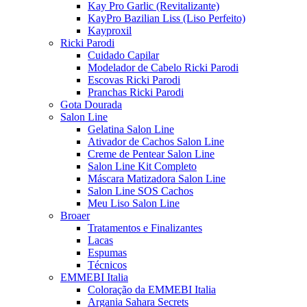
Kay Pro Garlic (Revitalizante)
KayPro Bazilian Liss (Liso Perfeito)
Kayproxil
Ricki Parodi
Cuidado Capilar
Modelador de Cabelo Ricki Parodi
Escovas Ricki Parodi
Pranchas Ricki Parodi
Gota Dourada
Salon Line
Gelatina Salon Line
Ativador de Cachos Salon Line
Creme de Pentear Salon Line
Salon Line Kit Completo
Máscara Matizadora Salon Line
Salon Line SOS Cachos
Meu Liso Salon Line
Broaer
Tratamentos e Finalizantes
Lacas
Espumas
Técnicos
EMMEBI Italia
Coloração da EMMEBI Italia
Argania Sahara Secrets