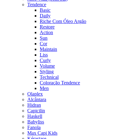
Tendence
Basic
Daily
Riche Com Óleo Argão
Restore
Action
Sun
Cor
Maintain
Liss
Curly
Volume
Styling
Technical
Coloração Tendence
Men
Olaplex
Alcântara
Hidran
Capicilin
Haskell
Babyliss
Fanola
Max Capi Kids
Kérastase