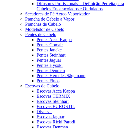
Difusores Profissionais – Definição Perfeita para
Cabelos Encaracolados e Ondulados
Secadores de Pé Aéreo Vaporizador
Prancha de Cabelo a Vapor
Pranchas de Cabelo
Modelador de Cabelo
Pentes de Cabelo
Pentes Acca Kappa
Pentes Comair
Pentes Janeke
Pentes Steinhart
Pentes Jaguar
Pentes Hysoki
Pentes Denman
Pentes Hercules Sägemann
Pentes Finos
Escovas de Cabelo
Escovas Acca Kappa
Escovas TERMIX
Escovas Steinhart
Escovas EUROSTIL
Diversas
Escovas Jaguar
Escovas Ricki Parodi
Escovas Denman