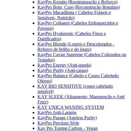
KayPro Keratin (Reestruturação e Reforço)
KayPro Botu_Cure (Reconstrução Botulino)
KayPro Macadâmia ( Cabelos Frágeis e
Sensíveis, Nutrição)
KayPro Collagen (Cabelos Enfraquecidos e
Porosos)
KayPro Hyaluronic (Cabelos Finos e
Danificados)
KayPro Blonde (Louros e Descolorados -
Reforço de brilho e do louro)
KayPro Caviar Supreme (Cabelos Colorados ou
Tratados)
KayPro Energy (Anti-queda)
KayPro Purity (Anti-caspa)
KayPro Balance (Cabelo e Couro Cabeludo
Oleoso)
KAY BIO SENSITIVE (couro cabeludo
sensível)
KAY SLEEK (Alisamento, Manutenção e Anti
Frizz)
KAY UNICA WANING SYSTEM
KayPro Anti-Laranja
KayPro Purage (Ageless Purity)
KayPro Precious Style
Kay Pro Toning Carbon - Vegan