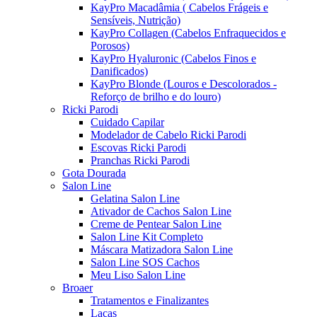
KayPro Macadâmia ( Cabelos Frágeis e
Sensíveis, Nutrição)
KayPro Collagen (Cabelos Enfraquecidos e
Porosos)
KayPro Hyaluronic (Cabelos Finos e
Danificados)
KayPro Blonde (Louros e Descolorados -
Reforço de brilho e do louro)
Ricki Parodi
Cuidado Capilar
Modelador de Cabelo Ricki Parodi
Escovas Ricki Parodi
Pranchas Ricki Parodi
Gota Dourada
Salon Line
Gelatina Salon Line
Ativador de Cachos Salon Line
Creme de Pentear Salon Line
Salon Line Kit Completo
Máscara Matizadora Salon Line
Salon Line SOS Cachos
Meu Liso Salon Line
Broaer
Tratamentos e Finalizantes
Lacas