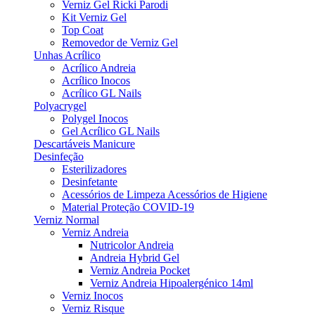
Verniz Gel Ricki Parodi
Kit Verniz Gel
Top Coat
Removedor de Verniz Gel
Unhas Acrílico
Acrílico Andreia
Acrílico Inocos
Acrílico GL Nails
Polyacrygel
Polygel Inocos
Gel Acrílico GL Nails
Descartáveis Manicure
Desinfeção
Esterilizadores
Desinfetante
Acessórios de Limpeza Acessórios de Higiene
Material Proteção COVID-19
Verniz Normal
Verniz Andreia
Nutricolor Andreia
Andreia Hybrid Gel
Verniz Andreia Pocket
Verniz Andreia Hipoalergénico 14ml
Verniz Inocos
Verniz Risque