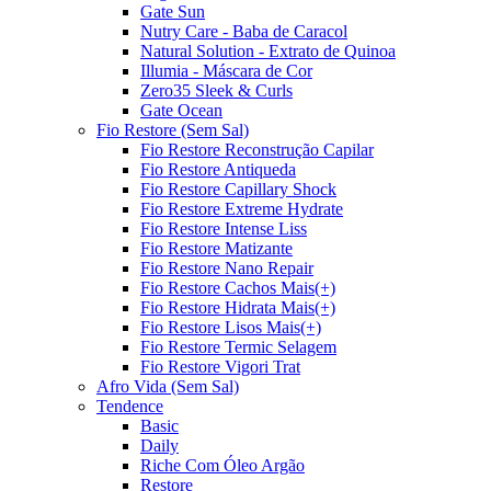
Gate Sun
Nutry Care - Baba de Caracol
Natural Solution - Extrato de Quinoa
Illumia - Máscara de Cor
Zero35 Sleek & Curls
Gate Ocean
Fio Restore (Sem Sal)
Fio Restore Reconstrução Capilar
Fio Restore Antiqueda
Fio Restore Capillary Shock
Fio Restore Extreme Hydrate
Fio Restore Intense Liss
Fio Restore Matizante
Fio Restore Nano Repair
Fio Restore Cachos Mais(+)
Fio Restore Hidrata Mais(+)
Fio Restore Lisos Mais(+)
Fio Restore Termic Selagem
Fio Restore Vigori Trat
Afro Vida (Sem Sal)
Tendence
Basic
Daily
Riche Com Óleo Argão
Restore