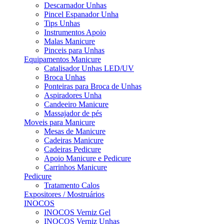
Descarnador Unhas
Pincel Espanador Unha
Tips Unhas
Instrumentos Apoio
Malas Manicure
Pinceis para Unhas
Equipamentos Manicure
Catalisador Unhas LED/UV
Broca Unhas
Ponteiras para Broca de Unhas
Aspiradores Unha
Candeeiro Manicure
Massajador de pés
Moveis para Manicure
Mesas de Manicure
Cadeiras Manicure
Cadeiras Pedicure
Apoio Manicure e Pedicure
Carrinhos Manicure
Pedicure
Tratamento Calos
Expositores / Mostruários
INOCOS
INOCOS Verniz Gel
INOCOS Verniz Unhas