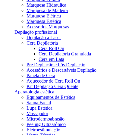
Marquesa Hidraulica
Marquesa de Madeira
Marquesa Elétrica
Marquesa Estética
Acessórios Marquesas
Depilação profissional
Depilação a Laser
Cera Depilatória
Cera Roll On
Cera Depilatoria Granulada
Cera em Lata
Pré Depilação e Pós Depilação
Acessórios e Descartáveis Depilação
Panela de Cera
Aquecedor de Cera Roll On
Kit Depilação Cera Quente
Aparatologia estética
Equipamentos de Estética
Sauna Facial
Lupa Estética
Massajador
Microdermoabrasão
Peeling Ultrassónico
Eletroestimulação