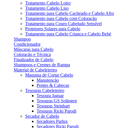
Tratamento Cabelo Loiro
Tratamento Cabelo Liso
Tratamento para Cabelo Cacheado e Cabelo Afro
Tratamento para Cabelo com Coloração
Tratamento para Couro Cabeludo Sensível
Protetores Solares para Cabelo
Tratamento para Cabelo Criança e Cabelo Bebé
Shampoo
Condicionador
Máscaras para Cabelo
Coloração e Técnica
Finalizador de Cabelo
Shampoos e Cremes de Rampa
Material de Cabeleireiro
Maquina de Cortar Cabelo
Manutenção
Pentes & Cabeças
Tesouras Cabeleireiro
Tesoura Jaguar
Tesouras GS Solingen
Tesouras Steinhart
Tesouras Ricki Parodi
Secador de Cabelo
Secadores Parlux
Secadores Ricki Parodi