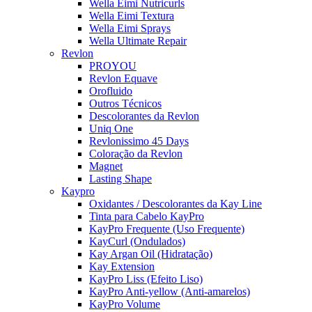
Wella Eimi Nutricurls
Wella Eimi Textura
Wella Eimi Sprays
Wella Ultimate Repair
Revlon
PROYOU
Revlon Equave
Orofluido
Outros Técnicos
Descolorantes da Revlon
Uniq One
Revlonissimo 45 Days
Coloração da Revlon
Magnet
Lasting Shape
Kaypro
Oxidantes / Descolorantes da Kay Line
Tinta para Cabelo KayPro
KayPro Frequente (Uso Frequente)
KayCurl (Ondulados)
Kay Argan Oil (Hidratação)
Kay Extension
KayPro Liss (Efeito Liso)
KayPro Anti-yellow (Anti-amarelos)
KayPro Volume