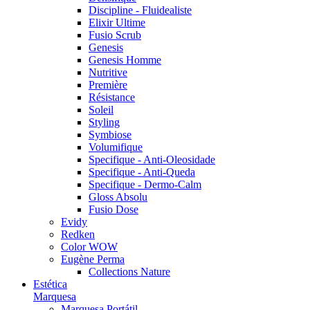
Discipline - Fluidealiste
Elixir Ultime
Fusio Scrub
Genesis
Genesis Homme
Nutritive
Première
Résistance
Soleil
Styling
Symbiose
Volumifique
Specifique - Anti-Oleosidade
Specifique - Anti-Queda
Specifique - Dermo-Calm
Gloss Absolu
Fusio Dose
Evidy
Redken
Color WOW
Eugène Perma
Collections Nature
Estética
Marquesa
Marquesa Portátil