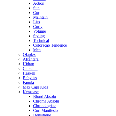
Action
Sun
Cor
Maintain
Liss
Curly
Volume
Styling
Technical
Coloração Tendence
Men
Olaplex
Alcântara
Hidran
Capicilin
Haskell
Babyliss
Fanola
Max Capi Kids
Kérastase
Blond Absolu
Chroma Absolu
Chronologiste
Curl Manifesto
Densifique