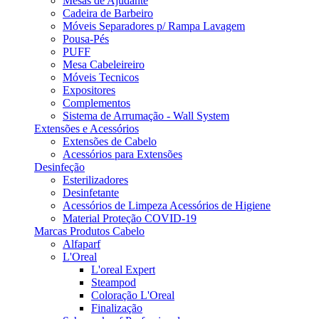
Mesas de Ajudante
Cadeira de Barbeiro
Móveis Separadores p/ Rampa Lavagem
Pousa-Pés
PUFF
Mesa Cabeleireiro
Móveis Tecnicos
Expositores
Complementos
Sistema de Arrumação - Wall System
Extensões e Acessórios
Extensões de Cabelo
Acessórios para Extensões
Desinfeção
Esterilizadores
Desinfetante
Acessórios de Limpeza Acessórios de Higiene
Material Proteção COVID-19
Marcas Produtos Cabelo
Alfaparf
L'Oreal
L'oreal Expert
Steampod
Coloração L'Oreal
Finalização