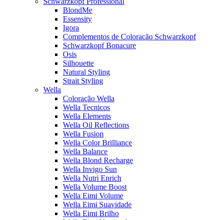
Schwarzkopf Professional
BlondMe
Essensity
Igora
Complementos de Coloração Schwarzkopf
Schwarzkopf Bonacure
Osis
Silhouette
Natural Styling
Strait Styling
Wella
Coloração Wella
Wella Tecnicos
Wella Elements
Wella Oil Reflections
Wella Fusion
Wella Color Brilliance
Wella Balance
Wella Blond Recharge
Wella Invigo Sun
Wella Nutri Enrich
Wella Volume Boost
Wella Eimi Volume
Wella Eimi Suavidade
Wella Eimi Brilho