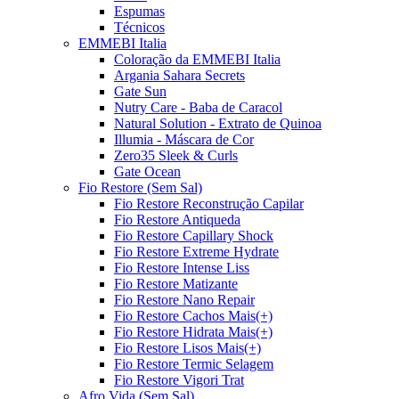
Espumas
Técnicos
EMMEBI Italia
Coloração da EMMEBI Italia
Argania Sahara Secrets
Gate Sun
Nutry Care - Baba de Caracol
Natural Solution - Extrato de Quinoa
Illumia - Máscara de Cor
Zero35 Sleek & Curls
Gate Ocean
Fio Restore (Sem Sal)
Fio Restore Reconstrução Capilar
Fio Restore Antiqueda
Fio Restore Capillary Shock
Fio Restore Extreme Hydrate
Fio Restore Intense Liss
Fio Restore Matizante
Fio Restore Nano Repair
Fio Restore Cachos Mais(+)
Fio Restore Hidrata Mais(+)
Fio Restore Lisos Mais(+)
Fio Restore Termic Selagem
Fio Restore Vigori Trat
Afro Vida (Sem Sal)