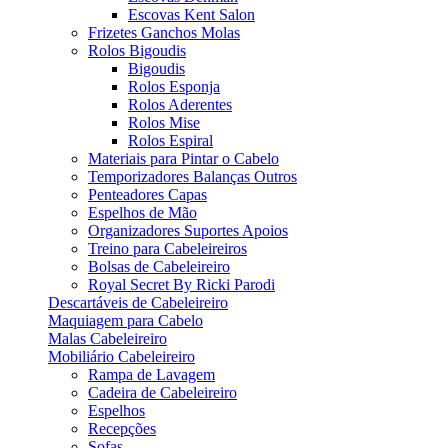
Escovas Kent Salon
Frizetes Ganchos Molas
Rolos Bigoudis
Bigoudis
Rolos Esponja
Rolos Aderentes
Rolos Mise
Rolos Espiral
Materiais para Pintar o Cabelo
Temporizadores Balanças Outros
Penteadores Capas
Espelhos de Mão
Organizadores Suportes Apoios
Treino para Cabeleireiros
Bolsas de Cabeleireiro
Royal Secret By Ricki Parodi
Descartáveis de Cabeleireiro
Maquiagem para Cabelo
Malas Cabeleireiro
Mobiliário Cabeleireiro
Rampa de Lavagem
Cadeira de Cabeleireiro
Espelhos
Recepções
Sofas