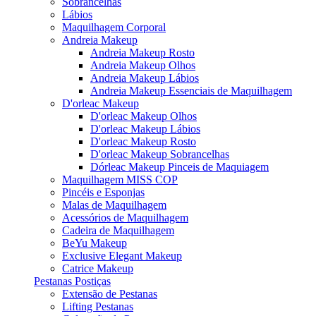
Sobrancelhas
Lábios
Maquilhagem Corporal
Andreia Makeup
Andreia Makeup Rosto
Andreia Makeup Olhos
Andreia Makeup Lábios
Andreia Makeup Essenciais de Maquilhagem
D'orleac Makeup
D'orleac Makeup Olhos
D'orleac Makeup Lábios
D'orleac Makeup Rosto
D'orleac Makeup Sobrancelhas
Dórleac Makeup Pinceis de Maquiagem
Maquilhagem MISS COP
Pincéis e Esponjas
Malas de Maquilhagem
Acessórios de Maquilhagem
Cadeira de Maquilhagem
BeYu Makeup
Exclusive Elegant Makeup
Catrice Makeup
Pestanas Postiças
Extensão de Pestanas
Lifting Pestanas