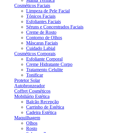
Manta Térmica
Cosméticos Faciais
Limpeza de Pele Facial
Tónicos Faciais
Esfoliantes Faciais
Séruns e Concentrados Faciais
Creme de Rosto
Contorno de Olhos
Máscaras Faciais
Cuidado Labial
Cosméticos Corporais
Esfoliante Corporal
Creme Hidratante Corpo
Tratamento Celulite
Tonificar
Protetor Solar
Autobronzeador
Coffret Cosméticos
Mobiliário Estética
Balcão Recepção
Carrinho de Estética
Cadeira Estética
Maquilhagem
Olhos
Rosto