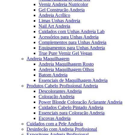
Verniz Andreia Nutricolor
Gel Construção Andreia
Andreia Acrílico
Limas Unhas Andreia
Nail Art Andreia
Cuidados com Unhas Andreia Lab
Acessórios para Unhas Andreia
Complementos para Unhas Andreia
Equipamentos para Unhas Andreia
True Pure Verniz Gel Vegan
Andreia Maquilhagem
Andreia Maquilhagem Rosto
Andreia Maquilhagem Olhos
Batom Andreia
Essenciais de Maquilhagem Andreia
Produtos Cabelo Profissional Andreia
Descolorantes Andreia
Coloração Andreia
Power Blonde Coloração Aclarante Andreia
Cuidados Cabelo Pintado Andreia
Essenciais para Coloração Andreia
Escovas Andreia
Cuidados com a Pele Andreia
Desinfeção com Andreia Profissional
Expositores Andreia Profissional