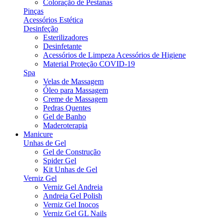
Coloração de Pestanas
Pinças
Acessórios Estética
Desinfeção
Esterilizadores
Desinfetante
Acessórios de Limpeza Acessórios de Higiene
Material Proteção COVID-19
Spa
Velas de Massagem
Óleo para Massagem
Creme de Massagem
Pedras Quentes
Gel de Banho
Maderoterapia
Manicure
Unhas de Gel
Gel de Construção
Spider Gel
Kit Unhas de Gel
Verniz Gel
Verniz Gel Andreia
Andreia Gel Polish
Verniz Gel Inocos
Verniz Gel GL Nails