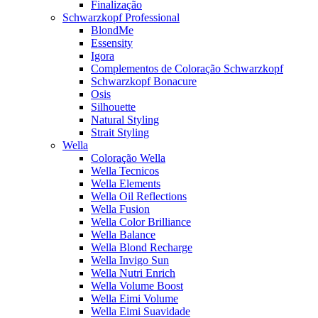
Finalização
Schwarzkopf Professional
BlondMe
Essensity
Igora
Complementos de Coloração Schwarzkopf
Schwarzkopf Bonacure
Osis
Silhouette
Natural Styling
Strait Styling
Wella
Coloração Wella
Wella Tecnicos
Wella Elements
Wella Oil Reflections
Wella Fusion
Wella Color Brilliance
Wella Balance
Wella Blond Recharge
Wella Invigo Sun
Wella Nutri Enrich
Wella Volume Boost
Wella Eimi Volume
Wella Eimi Suavidade