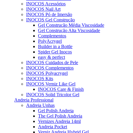
INOCOS Acessórios
INOCOS Nail Art
INOCOS Pó de Imersão
INOCOS Gel Construção
Gel Construção Média Viscosidade
Gel Construção Alta Viscosidade
Complementos
PolyAcrygel
Builder in a Bottle
Spider Gel Inocos
easy & perfect
INOCOS Cuidados de Pele
INOCOS Complementos
INOCOS Polyacrygel
INOCOS Kits
INOCOS Verniz Like Gel
INOCOS Care & Finish
INOCOS Solid Tricolor Gel
Andreia Professional
Andreia Unhas
Gel Polish Andreia
The Gel Polish Andreia
Vernizes Andreia 14ml
Andreia Pocket
Verniz Andreia Hybrid Gel