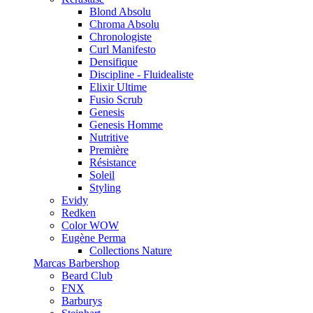
Blond Absolu
Chroma Absolu
Chronologiste
Curl Manifesto
Densifique
Discipline - Fluidealiste
Elixir Ultime
Fusio Scrub
Genesis
Genesis Homme
Nutritive
Première
Résistance
Soleil
Styling
Evidy
Redken
Color WOW
Eugène Perma
Collections Nature
Marcas Barbershop
Beard Club
FNX
Barburys