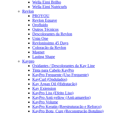
Wella Eimi Brilho
Wella Eimi Nutricurls
Revlon
PROYOU
Revlon Equave
Orofluido
Outros Técnicos
Descolorantes da Revlon
Uniq One
Revlonissimo 45 Days
Coloração da Revlon
Magnet
Lasting Shape
Kaypro
Oxidantes / Descolorantes da Kay Line
Tinta para Cabelo KayPro
KayPro Frequente (Uso Frequente)
KayCurl (Ondulados)
Kay Argan Oil (Hidratação)
Kay Extension
KayPro Liss (Efeito Liso)
KayPro Anti-yellow (Anti-amarelos)
KayPro Volume
KayPro Keratin (Reestruturação e Reforço)
KayPro Botu_Cure (Reconstrução Botulino)