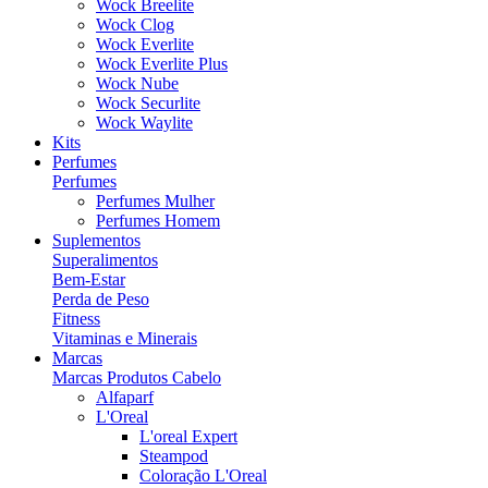
Wock Breelite
Wock Clog
Wock Everlite
Wock Everlite Plus
Wock Nube
Wock Securlite
Wock Waylite
Kits
Perfumes
Perfumes
Perfumes Mulher
Perfumes Homem
Suplementos
Superalimentos
Bem-Estar
Perda de Peso
Fitness
Vitaminas e Minerais
Marcas
Marcas Produtos Cabelo
Alfaparf
L'Oreal
L'oreal Expert
Steampod
Coloração L'Oreal