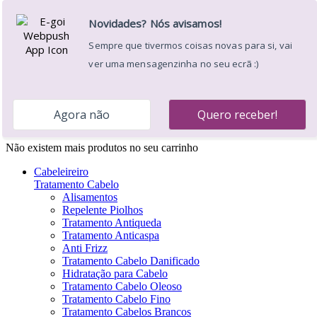
Apoio ao Cliente: 220 174 236
Portes Grátis a partir de 39€ para a
Península Ibérica *
Envíos em 24/48h
Desejos (
)
Minha Conta
Entrar
Carrinho
0
0.00 €
Seu carrinho
×
Não existem mais produtos no seu carrinho
Cabeleireiro
Tratamento Cabelo
Alisamentos
Repelente Piolhos
Tratamento Antiqueda
Tratamento Anticaspa
Anti Frizz
Tratamento Cabelo Danificado
Hidratação para Cabelo
Tratamento Cabelo Oleoso
Tratamento Cabelo Fino
Tratamento Cabelos Brancos