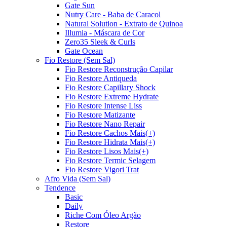
Gate Sun
Nutry Care - Baba de Caracol
Natural Solution - Extrato de Quinoa
Illumia - Máscara de Cor
Zero35 Sleek & Curls
Gate Ocean
Fio Restore (Sem Sal)
Fio Restore Reconstrução Capilar
Fio Restore Antiqueda
Fio Restore Capillary Shock
Fio Restore Extreme Hydrate
Fio Restore Intense Liss
Fio Restore Matizante
Fio Restore Nano Repair
Fio Restore Cachos Mais(+)
Fio Restore Hidrata Mais(+)
Fio Restore Lisos Mais(+)
Fio Restore Termic Selagem
Fio Restore Vigori Trat
Afro Vida (Sem Sal)
Tendence
Basic
Daily
Riche Com Óleo Argão
Restore