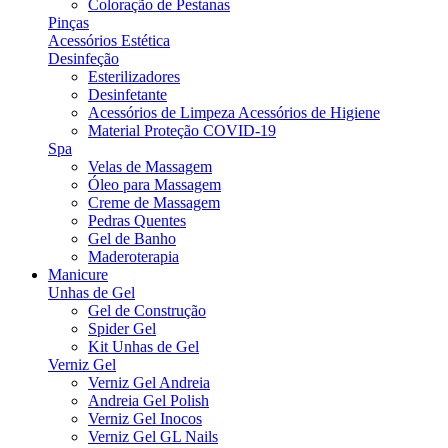
Coloração de Pestanas
Pinças
Acessórios Estética
Desinfeção
Esterilizadores
Desinfetante
Acessórios de Limpeza Acessórios de Higiene
Material Proteção COVID-19
Spa
Velas de Massagem
Óleo para Massagem
Creme de Massagem
Pedras Quentes
Gel de Banho
Maderoterapia
Manicure
Unhas de Gel
Gel de Construção
Spider Gel
Kit Unhas de Gel
Verniz Gel
Verniz Gel Andreia
Andreia Gel Polish
Verniz Gel Inocos
Verniz Gel GL Nails