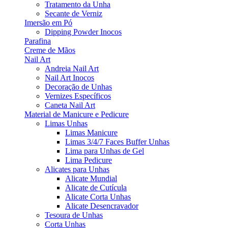
Tratamento da Unha
Secante de Verniz
Imersão em Pó
Dipping Powder Inocos
Parafina
Creme de Mãos
Nail Art
Andreia Nail Art
Nail Art Inocos
Decoração de Unhas
Vernizes Específicos
Caneta Nail Art
Material de Manicure e Pedicure
Limas Unhas
Limas Manicure
Limas 3/4/7 Faces Buffer Unhas
Lima para Unhas de Gel
Lima Pedicure
Alicates para Unhas
Alicate Mundial
Alicate de Cutícula
Alicate Corta Unhas
Alicate Desencravador
Tesoura de Unhas
Corta Unhas