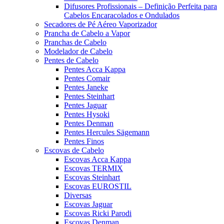
Difusores Profissionais – Definição Perfeita para
Cabelos Encaracolados e Ondulados
Secadores de Pé Aéreo Vaporizador
Prancha de Cabelo a Vapor
Pranchas de Cabelo
Modelador de Cabelo
Pentes de Cabelo
Pentes Acca Kappa
Pentes Comair
Pentes Janeke
Pentes Steinhart
Pentes Jaguar
Pentes Hysoki
Pentes Denman
Pentes Hercules Sägemann
Pentes Finos
Escovas de Cabelo
Escovas Acca Kappa
Escovas TERMIX
Escovas Steinhart
Escovas EUROSTIL
Diversas
Escovas Jaguar
Escovas Ricki Parodi
Escovas Denman