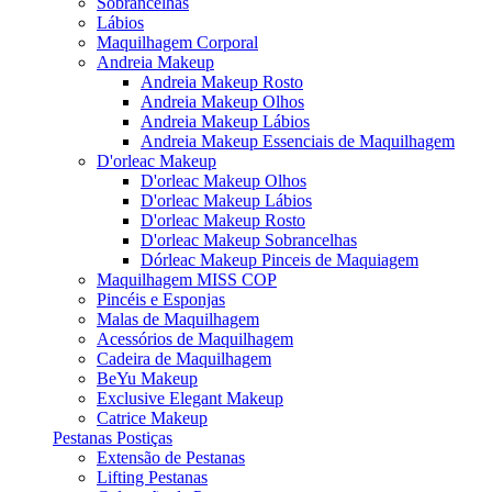
Sobrancelhas
Lábios
Maquilhagem Corporal
Andreia Makeup
Andreia Makeup Rosto
Andreia Makeup Olhos
Andreia Makeup Lábios
Andreia Makeup Essenciais de Maquilhagem
D'orleac Makeup
D'orleac Makeup Olhos
D'orleac Makeup Lábios
D'orleac Makeup Rosto
D'orleac Makeup Sobrancelhas
Dórleac Makeup Pinceis de Maquiagem
Maquilhagem MISS COP
Pincéis e Esponjas
Malas de Maquilhagem
Acessórios de Maquilhagem
Cadeira de Maquilhagem
BeYu Makeup
Exclusive Elegant Makeup
Catrice Makeup
Pestanas Postiças
Extensão de Pestanas
Lifting Pestanas