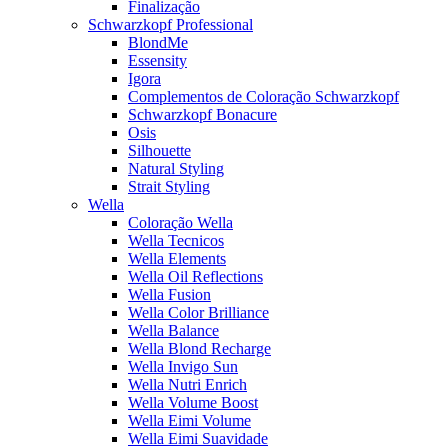
Finalização
Schwarzkopf Professional
BlondMe
Essensity
Igora
Complementos de Coloração Schwarzkopf
Schwarzkopf Bonacure
Osis
Silhouette
Natural Styling
Strait Styling
Wella
Coloração Wella
Wella Tecnicos
Wella Elements
Wella Oil Reflections
Wella Fusion
Wella Color Brilliance
Wella Balance
Wella Blond Recharge
Wella Invigo Sun
Wella Nutri Enrich
Wella Volume Boost
Wella Eimi Volume
Wella Eimi Suavidade