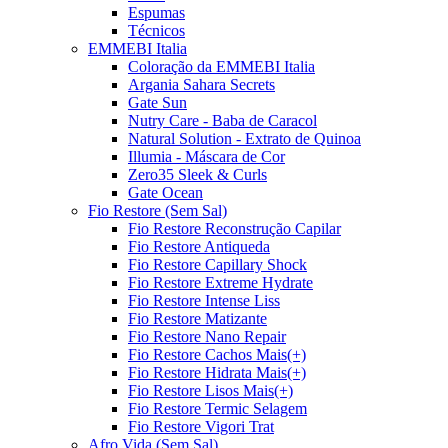
Espumas
Técnicos
EMMEBI Italia
Coloração da EMMEBI Italia
Argania Sahara Secrets
Gate Sun
Nutry Care - Baba de Caracol
Natural Solution - Extrato de Quinoa
Illumia - Máscara de Cor
Zero35 Sleek & Curls
Gate Ocean
Fio Restore (Sem Sal)
Fio Restore Reconstrução Capilar
Fio Restore Antiqueda
Fio Restore Capillary Shock
Fio Restore Extreme Hydrate
Fio Restore Intense Liss
Fio Restore Matizante
Fio Restore Nano Repair
Fio Restore Cachos Mais(+)
Fio Restore Hidrata Mais(+)
Fio Restore Lisos Mais(+)
Fio Restore Termic Selagem
Fio Restore Vigori Trat
Afro Vida (Sem Sal)