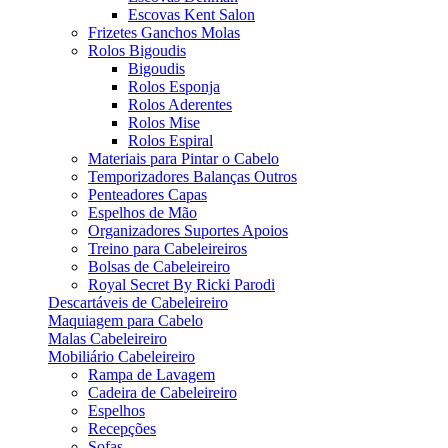
Escovas Kent Salon
Frizetes Ganchos Molas
Rolos Bigoudis
Bigoudis
Rolos Esponja
Rolos Aderentes
Rolos Mise
Rolos Espiral
Materiais para Pintar o Cabelo
Temporizadores Balanças Outros
Penteadores Capas
Espelhos de Mão
Organizadores Suportes Apoios
Treino para Cabeleireiros
Bolsas de Cabeleireiro
Royal Secret By Ricki Parodi
Descartáveis de Cabeleireiro
Maquiagem para Cabelo
Malas Cabeleireiro
Mobiliário Cabeleireiro
Rampa de Lavagem
Cadeira de Cabeleireiro
Espelhos
Recepções
Sofas