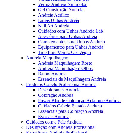
Verniz Andreia Nutricolor
Gel Construção Andreia
Andreia Acrílico
Limas Unhas Andreia
Nail Art Andreia
Cuidados com Unhas Andreia Lab
Acessórios para Unhas Andreia
Complementos para Unhas Andreia
Equipamentos para Unhas Andreia
True Pure Verniz Gel Vegan
Andreia Maquilhagem
Andreia Maquilhagem Rosto
Andreia Maquilhagem Olhos
Batom Andreia
Essenciais de Maquilhagem Andreia
Produtos Cabelo Profissional Andreia
Descolorantes Andreia
Coloração Andreia
Power Blonde Coloração Aclarante Andreia
Cuidados Cabelo Pintado Andreia
Essenciais para Coloração Andreia
Escovas Andreia
Cuidados com a Pele Andreia
Desinfeção com Andreia Profissional
Expositores Andreia Profissional