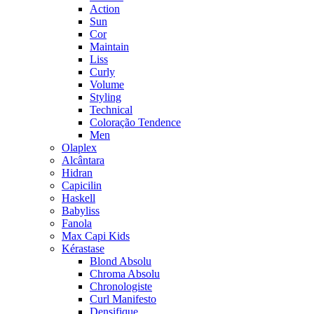
Action
Sun
Cor
Maintain
Liss
Curly
Volume
Styling
Technical
Coloração Tendence
Men
Olaplex
Alcântara
Hidran
Capicilin
Haskell
Babyliss
Fanola
Max Capi Kids
Kérastase
Blond Absolu
Chroma Absolu
Chronologiste
Curl Manifesto
Densifique