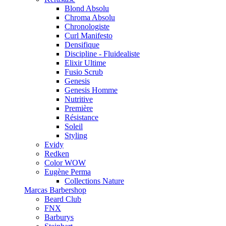
Blond Absolu
Chroma Absolu
Chronologiste
Curl Manifesto
Densifique
Discipline - Fluidealiste
Elixir Ultime
Fusio Scrub
Genesis
Genesis Homme
Nutritive
Première
Résistance
Soleil
Styling
Evidy
Redken
Color WOW
Eugène Perma
Collections Nature
Marcas Barbershop
Beard Club
FNX
Barburys