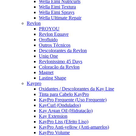
Wella Eimi Nutricurls
Wella Eimi Textura
Wella Eimi Sprays
Wella Ultimate Repair
Revlon
PROYOU
Revlon Equave
Orofluido
Outros Técnicos
Descolorantes da Revlon
Uniq One
Revlonissimo 45 Days
Coloração da Revlon
Magnet
Lasting Shape
Kaypro
Oxidantes / Descolorantes da Kay Line
Tinta para Cabelo KayPro
KayPro Frequente (Uso Frequente)
KayCurl (Ondulados)
Kay Argan Oil (Hidratação)
Kay Extension
KayPro Liss (Efeito Liso)
KayPro Anti-yellow (Anti-amarelos)
KayPro Volume