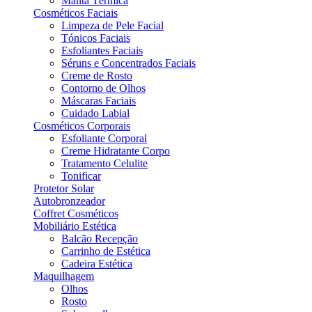
Manta Térmica
Cosméticos Faciais
Limpeza de Pele Facial
Tónicos Faciais
Esfoliantes Faciais
Séruns e Concentrados Faciais
Creme de Rosto
Contorno de Olhos
Máscaras Faciais
Cuidado Labial
Cosméticos Corporais
Esfoliante Corporal
Creme Hidratante Corpo
Tratamento Celulite
Tonificar
Protetor Solar
Autobronzeador
Coffret Cosméticos
Mobiliário Estética
Balcão Recepção
Carrinho de Estética
Cadeira Estética
Maquilhagem
Olhos
Rosto