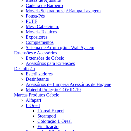
Mesas de Ajudante
Cadeira de Barbeiro
Móveis Separadores p/ Rampa Lavagem
Pousa-Pés
PUFF
Mesa Cabeleireiro
Móveis Tecnicos
Expositores
Complementos
Sistema de Arrumação - Wall System
Extensões e Acessórios
Extensões de Cabelo
Acessórios para Extensões
Desinfeção
Esterilizadores
Desinfetante
Acessórios de Limpeza Acessórios de Higiene
Material Proteção COVID-19
Marcas Produtos Cabelo
Alfaparf
L'Oreal
L'oreal Expert
Steampod
Coloração L'Oreal
Finalização