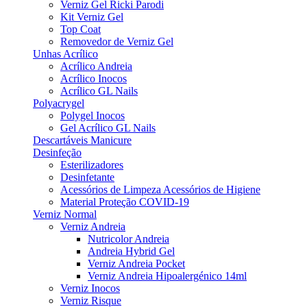
Verniz Gel Ricki Parodi
Kit Verniz Gel
Top Coat
Removedor de Verniz Gel
Unhas Acrílico
Acrílico Andreia
Acrílico Inocos
Acrílico GL Nails
Polyacrygel
Polygel Inocos
Gel Acrílico GL Nails
Descartáveis Manicure
Desinfeção
Esterilizadores
Desinfetante
Acessórios de Limpeza Acessórios de Higiene
Material Proteção COVID-19
Verniz Normal
Verniz Andreia
Nutricolor Andreia
Andreia Hybrid Gel
Verniz Andreia Pocket
Verniz Andreia Hipoalergénico 14ml
Verniz Inocos
Verniz Risque