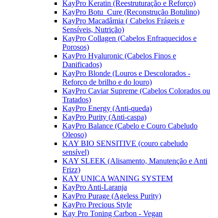
KayPro Keratin (Reestruturação e Reforço)
KayPro Botu_Cure (Reconstrução Botulino)
KayPro Macadâmia ( Cabelos Frágeis e
Sensíveis, Nutrição)
KayPro Collagen (Cabelos Enfraquecidos e
Porosos)
KayPro Hyaluronic (Cabelos Finos e
Danificados)
KayPro Blonde (Louros e Descolorados -
Reforço de brilho e do louro)
KayPro Caviar Supreme (Cabelos Colorados ou
Tratados)
KayPro Energy (Anti-queda)
KayPro Purity (Anti-caspa)
KayPro Balance (Cabelo e Couro Cabeludo
Oleoso)
KAY BIO SENSITIVE (couro cabeludo
sensível)
KAY SLEEK (Alisamento, Manutenção e Anti
Frizz)
KAY UNICA WANING SYSTEM
KayPro Anti-Laranja
KayPro Purage (Ageless Purity)
KayPro Precious Style
Kay Pro Toning Carbon - Vegan