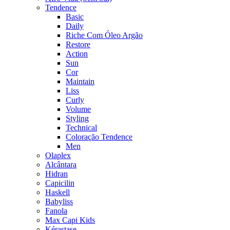
Tendence
Basic
Daily
Riche Com Óleo Argão
Restore
Action
Sun
Cor
Maintain
Liss
Curly
Volume
Styling
Technical
Coloração Tendence
Men
Olaplex
Alcântara
Hidran
Capicilin
Haskell
Babyliss
Fanola
Max Capi Kids
Kérastase