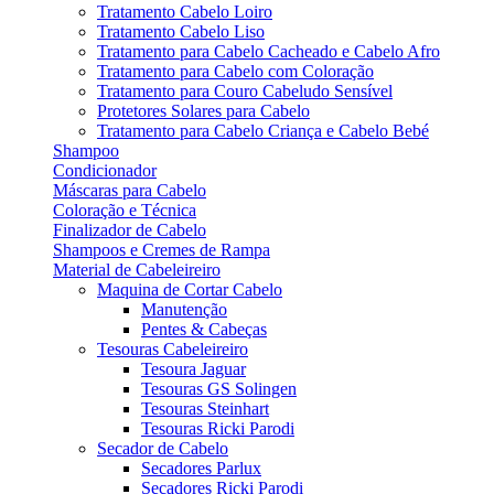
Tratamento Cabelo Loiro
Tratamento Cabelo Liso
Tratamento para Cabelo Cacheado e Cabelo Afro
Tratamento para Cabelo com Coloração
Tratamento para Couro Cabeludo Sensível
Protetores Solares para Cabelo
Tratamento para Cabelo Criança e Cabelo Bebé
Shampoo
Condicionador
Máscaras para Cabelo
Coloração e Técnica
Finalizador de Cabelo
Shampoos e Cremes de Rampa
Material de Cabeleireiro
Maquina de Cortar Cabelo
Manutenção
Pentes & Cabeças
Tesouras Cabeleireiro
Tesoura Jaguar
Tesouras GS Solingen
Tesouras Steinhart
Tesouras Ricki Parodi
Secador de Cabelo
Secadores Parlux
Secadores Ricki Parodi