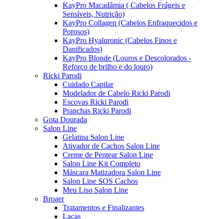
KayPro Macadâmia ( Cabelos Frágeis e
Sensíveis, Nutrição)
KayPro Collagen (Cabelos Enfraquecidos e
Porosos)
KayPro Hyaluronic (Cabelos Finos e
Danificados)
KayPro Blonde (Louros e Descolorados -
Reforço de brilho e do louro)
Ricki Parodi
Cuidado Capilar
Modelador de Cabelo Ricki Parodi
Escovas Ricki Parodi
Pranchas Ricki Parodi
Gota Dourada
Salon Line
Gelatina Salon Line
Ativador de Cachos Salon Line
Creme de Pentear Salon Line
Salon Line Kit Completo
Máscara Matizadora Salon Line
Salon Line SOS Cachos
Meu Liso Salon Line
Broaer
Tratamentos e Finalizantes
Lacas