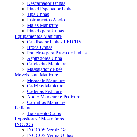
Descarnador Unhas
Pincel Espanador Unha
Tips Unhas
Instrumentos Apoio
Malas Manicure
Pinceis para Unhas
Equipamentos Manicure
Catalisador Unhas LED/UV
Broca Unhas
Ponteiras para Broca de Unhas
Aspiradores Unha
Candeeiro Manicure
Massajador de pés
Moveis para Manicure
Mesas de Manicure
Cadeiras Manicure
Cadeiras Pedicure
Apoio Manicure e Pedicure
Carrinhos Manicure
Pedicure
Tratamento Calos
Expositores / Mostruários
INOCOS
INOCOS Verniz Gel
INOCOS Verniz Unhas