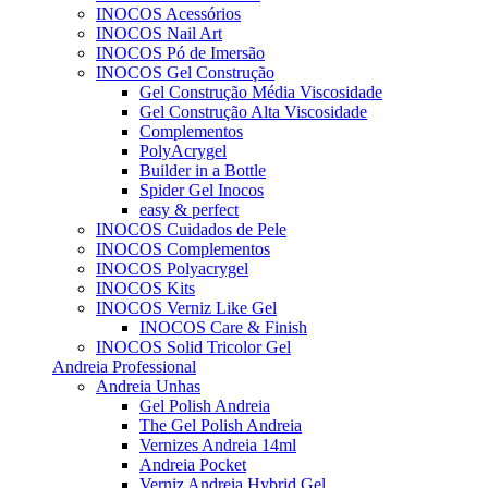
INOCOS Acessórios
INOCOS Nail Art
INOCOS Pó de Imersão
INOCOS Gel Construção
Gel Construção Média Viscosidade
Gel Construção Alta Viscosidade
Complementos
PolyAcrygel
Builder in a Bottle
Spider Gel Inocos
easy & perfect
INOCOS Cuidados de Pele
INOCOS Complementos
INOCOS Polyacrygel
INOCOS Kits
INOCOS Verniz Like Gel
INOCOS Care & Finish
INOCOS Solid Tricolor Gel
Andreia Professional
Andreia Unhas
Gel Polish Andreia
The Gel Polish Andreia
Vernizes Andreia 14ml
Andreia Pocket
Verniz Andreia Hybrid Gel