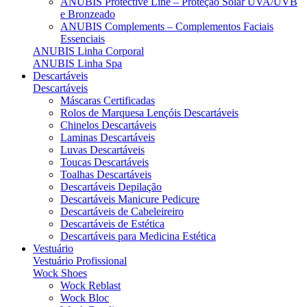
ANUBIS Protective Line – Proteção Solar UVA/UVB
e Bronzeado
ANUBIS Complements – Complementos Faciais
Essenciais
ANUBIS Linha Corporal
ANUBIS Linha Spa
Descartáveis
Descartáveis
Máscaras Certificadas
Rolos de Marquesa Lençóis Descartáveis
Chinelos Descartáveis
Laminas Descartáveis
Luvas Descartáveis
Toucas Descartáveis
Toalhas Descartáveis
Descartáveis Depilação
Descartáveis Manicure Pedicure
Descartáveis de Cabeleireiro
Descartáveis de Estética
Descartáveis para Medicina Estética
Vestuário
Vestuário Profissional
Wock Shoes
Wock Reblast
Wock Bloc