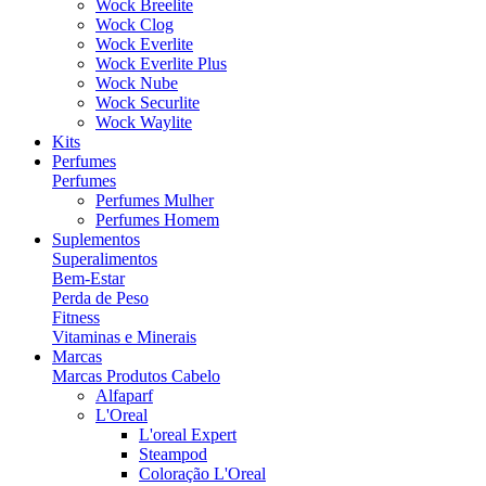
Wock Breelite
Wock Clog
Wock Everlite
Wock Everlite Plus
Wock Nube
Wock Securlite
Wock Waylite
Kits
Perfumes
Perfumes
Perfumes Mulher
Perfumes Homem
Suplementos
Superalimentos
Bem-Estar
Perda de Peso
Fitness
Vitaminas e Minerais
Marcas
Marcas Produtos Cabelo
Alfaparf
L'Oreal
L'oreal Expert
Steampod
Coloração L'Oreal