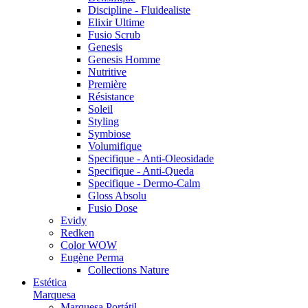
Discipline - Fluidealiste
Elixir Ultime
Fusio Scrub
Genesis
Genesis Homme
Nutritive
Première
Résistance
Soleil
Styling
Symbiose
Volumifique
Specifique - Anti-Oleosidade
Specifique - Anti-Queda
Specifique - Dermo-Calm
Gloss Absolu
Fusio Dose
Evidy
Redken
Color WOW
Eugène Perma
Collections Nature
Estética
Marquesa
Marquesa Portátil