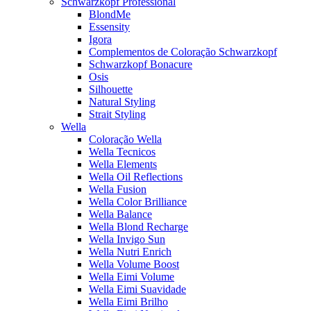
Schwarzkopf Professional
BlondMe
Essensity
Igora
Complementos de Coloração Schwarzkopf
Schwarzkopf Bonacure
Osis
Silhouette
Natural Styling
Strait Styling
Wella
Coloração Wella
Wella Tecnicos
Wella Elements
Wella Oil Reflections
Wella Fusion
Wella Color Brilliance
Wella Balance
Wella Blond Recharge
Wella Invigo Sun
Wella Nutri Enrich
Wella Volume Boost
Wella Eimi Volume
Wella Eimi Suavidade
Wella Eimi Brilho