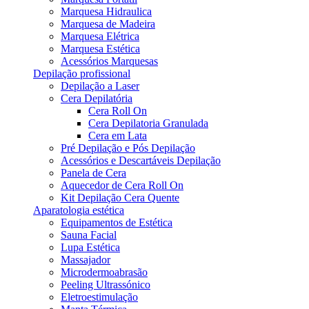
Marquesa Hidraulica
Marquesa de Madeira
Marquesa Elétrica
Marquesa Estética
Acessórios Marquesas
Depilação profissional
Depilação a Laser
Cera Depilatória
Cera Roll On
Cera Depilatoria Granulada
Cera em Lata
Pré Depilação e Pós Depilação
Acessórios e Descartáveis Depilação
Panela de Cera
Aquecedor de Cera Roll On
Kit Depilação Cera Quente
Aparatologia estética
Equipamentos de Estética
Sauna Facial
Lupa Estética
Massajador
Microdermoabrasão
Peeling Ultrassónico
Eletroestimulação