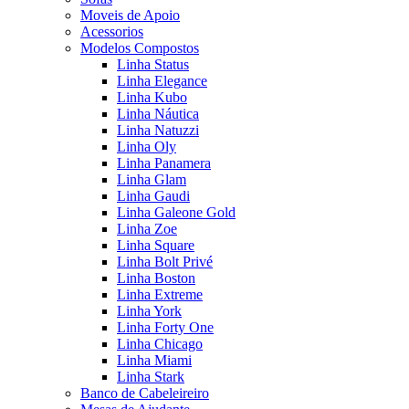
Moveis de Apoio
Acessorios
Modelos Compostos
Linha Status
Linha Elegance
Linha Kubo
Linha Náutica
Linha Natuzzi
Linha Oly
Linha Panamera
Linha Glam
Linha Gaudi
Linha Galeone Gold
Linha Zoe
Linha Square
Linha Bolt Privé
Linha Boston
Linha Extreme
Linha York
Linha Forty One
Linha Chicago
Linha Miami
Linha Stark
Banco de Cabeleireiro