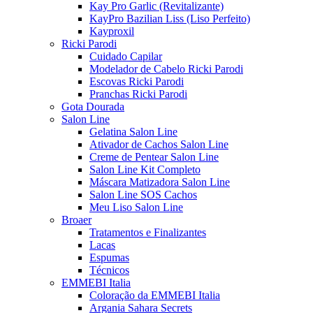
Kay Pro Garlic (Revitalizante)
KayPro Bazilian Liss (Liso Perfeito)
Kayproxil
Ricki Parodi
Cuidado Capilar
Modelador de Cabelo Ricki Parodi
Escovas Ricki Parodi
Pranchas Ricki Parodi
Gota Dourada
Salon Line
Gelatina Salon Line
Ativador de Cachos Salon Line
Creme de Pentear Salon Line
Salon Line Kit Completo
Máscara Matizadora Salon Line
Salon Line SOS Cachos
Meu Liso Salon Line
Broaer
Tratamentos e Finalizantes
Lacas
Espumas
Técnicos
EMMEBI Italia
Coloração da EMMEBI Italia
Argania Sahara Secrets