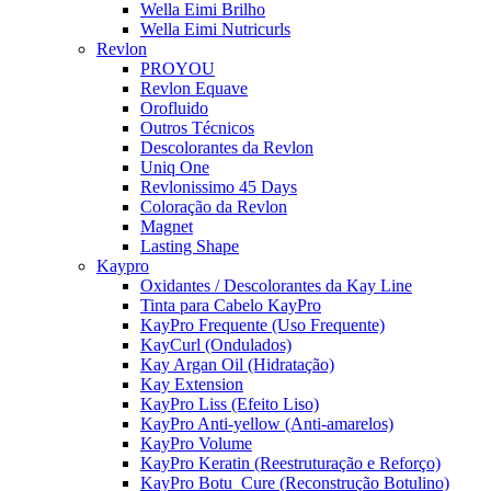
Wella Eimi Brilho
Wella Eimi Nutricurls
Revlon
PROYOU
Revlon Equave
Orofluido
Outros Técnicos
Descolorantes da Revlon
Uniq One
Revlonissimo 45 Days
Coloração da Revlon
Magnet
Lasting Shape
Kaypro
Oxidantes / Descolorantes da Kay Line
Tinta para Cabelo KayPro
KayPro Frequente (Uso Frequente)
KayCurl (Ondulados)
Kay Argan Oil (Hidratação)
Kay Extension
KayPro Liss (Efeito Liso)
KayPro Anti-yellow (Anti-amarelos)
KayPro Volume
KayPro Keratin (Reestruturação e Reforço)
KayPro Botu_Cure (Reconstrução Botulino)