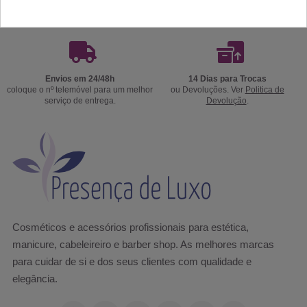
Portes Grátis
Precisa de ajuda?
a partir de 39€ apenas para Península
Ligue já 220174236 ou 916967800
Ibérica exceto Ilhas *
das 9h às 18h.
Envios em 24/48h
14 Dias para Trocas
coloque o nº telemóvel para um melhor
ou Devoluções. Ver
Politica de
serviço de entrega.
Devolução
.
Cosméticos e acessórios profissionais para estética,
manicure, cabeleireiro e barber shop. As melhores marcas
para cuidar de si e dos seus clientes com qualidade e
elegância.