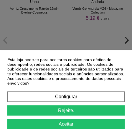
Verniz Crescimento Rápido 12ml -
Verniz Gel Andreia MZ6 - Magazine
Eveline Cosmetics
Collection
5,19 €
7,30 €
Esta loja pede-te para aceitares cookies para efeitos de
desempenho, redes sociais e publicidade. Os cookies de
publicidade e de redes sociais de terceiros são utilizados para
te oferecer funcionalidades sociais e anúncios personalizados.
Aceitas estes cookies e o processamento de dados pessoais
envolvidos?
Comprar
Configurar
Rejeite.
Aceitar