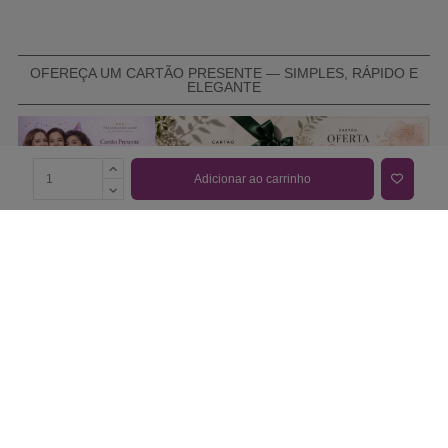
OFEREÇA UM CARTÃO PRESENTE — SIMPLES, RÁPIDO E
ELEGANTE
Adicionar ao carrinho
COMPRAR CARTÃO PRESENTE
PROMOÇÕES E REDUÇÕES
Todas as promoções e reduções de preço constantes na
nossa loja online são válidas de 01/06/2026 A 31/08/2026
INFORMAÇÕES