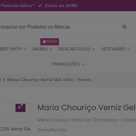
 Península Ibérica *
Envíos em 24/48h
NOVO
BER SHOP
ANUBIS
DESCARTÁVEIS
VESTUÁRIO
PROMOÇÕES
l
Maria Chouriço Verniz Gel 15ml - Inocos
Maria Chouriço Verniz Gel
Maria Chouriço Verniz Gel 15ml Inocos - Colec
Vermelho Vivo