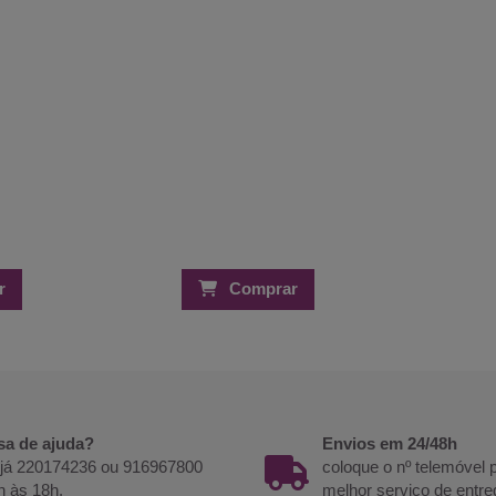
r
Comprar
sa de ajuda?
Envios em 24/48h
 já 220174236 ou 916967800
coloque o nº telemóvel
h às 18h.
melhor serviço de entre