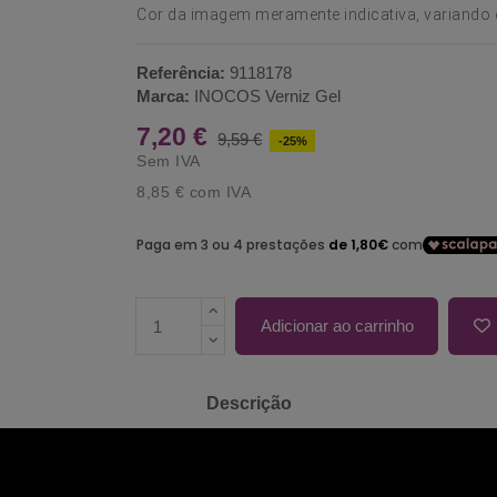
Cor da imagem meramente indicativa, variando 
Referência:
9118178
Marca:
INOCOS Verniz Gel
7,20 €
9,59 €
-25%
Sem IVA
8,85 €
com IVA
Adicionar ao carrinho
Descrição