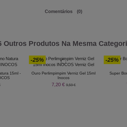
Comentários
(0)
6 Outros Produtos Na Mesma Categori
-25%
-25%
atura 15ml -
Ouro Perlimpimpim Verniz Gel 15ml
Super Bo
NOCOS
Inocos
7,20 €
€
9,59 €