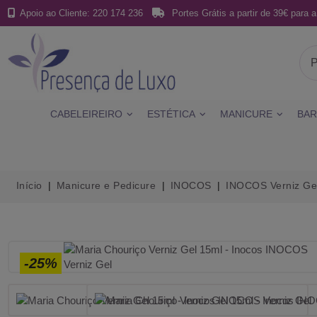
Apoio ao Cliente: 220 174 236
Portes Grátis a partir de 39€ para a
CABELEIREIRO
ESTÉTICA
MANICURE
BAR
Início
Manicure e Pedicure
INOCOS
INOCOS Verniz Ge
-25%