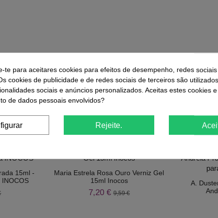
e-te para aceitares cookies para efeitos de desempenho, redes sociais
r
Comprar
Os cookies de publicidade e de redes sociais de terceiros são utilizado
ionalidades sociais e anúncios personalizados. Aceitas estes cookies e
o de dados pessoais envolvidos?
ue Compraram Este Produto Também
figurar
Rejeite.
Acei
-25%
rada 15ml -
Maria Estrela Rosa Ouro Verniz Gel
a INOCOS
15ml Inocos
A. Duste
And
7,20 €
€
9,59 €