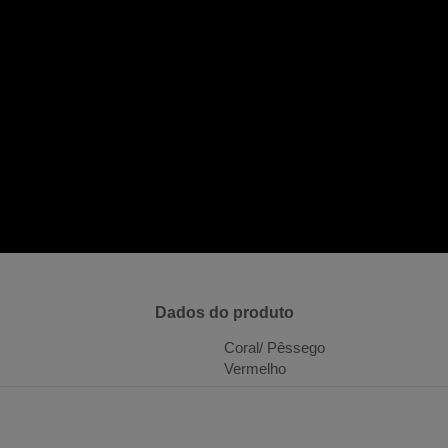
Dados do produto
Coral/ Pêssego
Vermelho