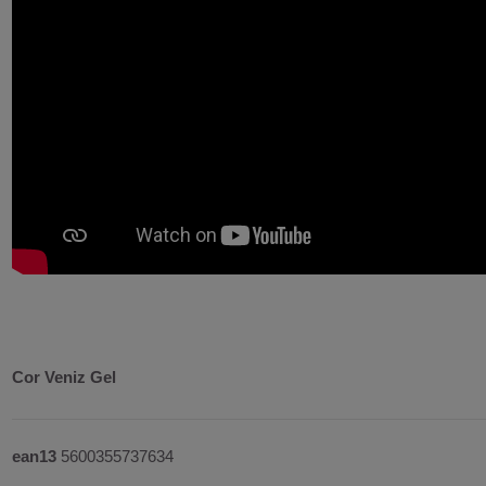
Cor Veniz Gel
ean13
5600355737634