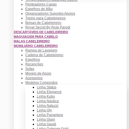
Penteadores Capas
Espelhos de Mão
Organizadores Suportes Apoios
Treino para Cabeleireiros
Bolsas de Cabeleireiro
Royal Secret By Ricki Parodi
DESCARTÁVEIS DE CABELEIREIRO
MAQUIAGEM PARA CABELO
MALAS CABELEIREIRO
MOBILIÁRIO CABELEIREIRO
Rampa de Lavagem
Cadeira de Cabeleireiro
Espelhos
Recepções
Sofas
Moveis de Apoio
Acessorios
Modelos Compostos
Linha Status
Linha Elegance
Linha Kubo
Linha Náutica
Linha Natuzzi
Linha Oly
Linha Panamera
Linha Glam
Linha Gaudi
Linha Galeone Gold