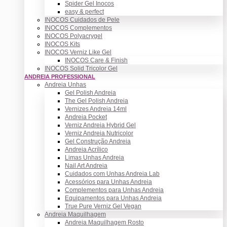
Spider Gel Inocos
easy & perfect
INOCOS Cuidados de Pele
INOCOS Complementos
INOCOS Polyacrygel
INOCOS Kits
INOCOS Verniz Like Gel
INOCOS Care & Finish
INOCOS Solid Tricolor Gel
ANDREIA PROFESSIONAL
Andreia Unhas
Gel Polish Andreia
The Gel Polish Andreia
Vernizes Andreia 14ml
Andreia Pocket
Verniz Andreia Hybrid Gel
Verniz Andreia Nutricolor
Gel Construção Andreia
Andreia Acrílico
Limas Unhas Andreia
Nail Art Andreia
Cuidados com Unhas Andreia Lab
Acessórios para Unhas Andreia
Complementos para Unhas Andreia
Equipamentos para Unhas Andreia
True Pure Verniz Gel Vegan
Andreia Maquilhagem
Andreia Maquilhagem Rosto