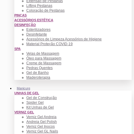
Extensão de Pestanas
Lifting Pestanas
Coloração de Pestanas
PINÇAS
ACESSÓRIOS ESTÉTICA
DESINFEÇÃO
Esterilizadores
Desinfetante
Acessórios de Limpeza Acessórios de Higiene
Material Proteção COVID-19
SPA
Velas de Massagem
Óleo para Massagem
Creme de Massagem
Pedras Quentes
Gel de Banho
Maderoterapia
Manicure
UNHAS DE GEL
Gel de Construção
Spider Gel
Kit Unhas de Gel
VERNIZ GEL
Verniz Gel Andreia
Andreia Gel Polish
Verniz Gel Inocos
Verniz Gel GL Nails