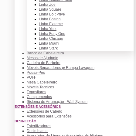
Linha Zoe
Linha Square
Linha Bolt Privé
Linha Boston
Linha Extreme
Linha York
Linha Forty One
Linha Chicago
Linha Miami
Linha Stark
Banco de Cabeleireiro
Mesas de Ajudante
Cadeira de Barbeiro
Móveis Separadores p/ Rampa Lavagem
Pousa-Pés
PUFF
Mesa Cabeleireiro
Móveis Tecnicos
Expositores
Complementos
Sistema de Arrumação - Wall System
EXTENSÕES E ACESSÓRIOS
Extensões de Cabelo
Acessórios para Extensões
DESINFEÇÃO
Esterilizadores
Desinfetante
Acessórios de Limpeza Acessórios de Higiene