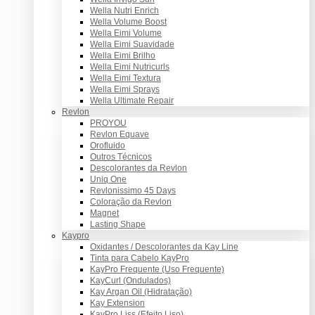
Wella Nutri Enrich
Wella Volume Boost
Wella Eimi Volume
Wella Eimi Suavidade
Wella Eimi Brilho
Wella Eimi Nutricurls
Wella Eimi Textura
Wella Eimi Sprays
Wella Ultimate Repair
Revlon
PROYOU
Revlon Equave
Orofluido
Outros Técnicos
Descolorantes da Revlon
Uniq One
Revlonissimo 45 Days
Coloração da Revlon
Magnet
Lasting Shape
Kaypro
Oxidantes / Descolorantes da Kay Line
Tinta para Cabelo KayPro
KayPro Frequente (Uso Frequente)
KayCurl (Ondulados)
Kay Argan Oil (Hidratação)
Kay Extension
KayPro Liss (Efeito Liso)