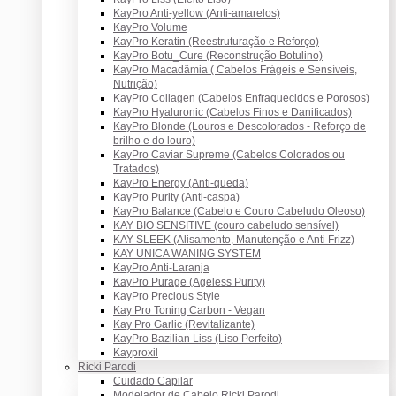
KayPro Anti-yellow (Anti-amarelos)
KayPro Volume
KayPro Keratin (Reestruturação e Reforço)
KayPro Botu_Cure (Reconstrução Botulino)
KayPro Macadâmia ( Cabelos Frágeis e Sensíveis,
Nutrição)
KayPro Collagen (Cabelos Enfraquecidos e Porosos)
KayPro Hyaluronic (Cabelos Finos e Danificados)
KayPro Blonde (Louros e Descolorados - Reforço de
brilho e do louro)
KayPro Caviar Supreme (Cabelos Colorados ou
Tratados)
KayPro Energy (Anti-queda)
KayPro Purity (Anti-caspa)
KayPro Balance (Cabelo e Couro Cabeludo Oleoso)
KAY BIO SENSITIVE (couro cabeludo sensível)
KAY SLEEK (Alisamento, Manutenção e Anti Frizz)
KAY UNICA WANING SYSTEM
KayPro Anti-Laranja
KayPro Purage (Ageless Purity)
KayPro Precious Style
Kay Pro Toning Carbon - Vegan
Kay Pro Garlic (Revitalizante)
KayPro Bazilian Liss (Liso Perfeito)
Kayproxil
Ricki Parodi
Cuidado Capilar
Modelador de Cabelo Ricki Parodi