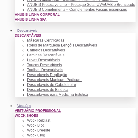
ANUBIS Protective Line – Proteção Solar UVA/UVB e Bronzeado
ANUBIS Complements – Complementos Faciais Essenciais
ANUBIS LINHA CORPORAL
ANUBIS LINHA SPA
Descartáveis
DESCARTÁVEIS
Máscaras Certificadas
Rolos de Marquesa Lençóis Descartáveis
Chinelos Descartáveis
Laminas Descartáveis
Luvas Descartáveis
Toucas Descartáveis
Toalhas Descartáveis
Descartáveis Depilação
Descartáveis Manicure Pedicure
Descartáveis de Cabeleireiro
Descartáveis de Estética
Descartáveis para Medicina Estética
Vestuário
VESTUÁRIO PROFISSIONAL
WOCK SHOES
Wock Reblast
Wock Bloc
Wock Breelite
Wock Clog