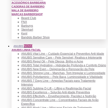
ACESSÓRIOS BARBEARIA
CADEIRAS DE BARBEIRO
MALA DE BARBEIRO
MARCAS BARBERSHOP
Beard Club
FNX
Barburys
Steinhart
Kent
Bandido Barber Shop
NOVO
ANUBIS
ANUBIS LINHA FACIAL
ANUBIS Vital Line – Cuidado Essencial e Preventivo Anti-Idade
ANUBIS Sensitive Care – Pele Sensível, Reativa e Intolerante
ANUBIS Regul Oil – Pele Oleosa, Brilho e Acne
ANUBIS Total Hydrating – Hidratação Profunda e Conforto Diário
ANUBIS New Even – Oxigenação e Renovação da Pele
ANUBIS Shining Line – Manchas, Tom Irregular e Luminosidade
ANUBIS Polivitaminic – Pele Baça, Luminosidade e Vitalidade
ANUBIS 7 Days Line – Ampolas Faciais para Tratamento
Intensivo
ANUBIS Sublime D-Lift – Lifting e Reafirmação Facial
ANUBIS Excellence – Solução Anti-Idade Preventiva
ANUBIS Effectivity – Envelhecimento, Flacidez e Nutrição
ANUBIS Concentrate Line – Concentrados Faciais de Ação
Específica
ANUBIS Mask Line – Máscaras Faciais de Tratamento