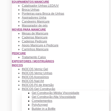
EQUIPAMENTOS MANICURE
Catalisador Unhas LED/UV
Broca Unhas
Ponteiras para Broca de Unhas
Aspiradores Unha
Candeeiro Manicure
Massajador de pés
MOVEIS PARA MANICURE
Mesas de Manicure
Cadeiras Manicure
Cadeiras Pedicure
Apoio Manicure e Pedicure
Carrinhos Manicure
PEDICURE
Tratamento Calos
EXPOSITORES / MOSTRUÁRIOS
INOCOS
INOCOS Verniz Gel
INOCOS Verniz Unhas
INOCOS Acessórios
INOCOS Nail Art
INOCOS Pó de Imersão
INOCOS Gel Construção
Gel Construção Média Viscosidade
Gel Construção Alta Viscosidade
Complementos
PolyAcrygel
Builder in a Bottle