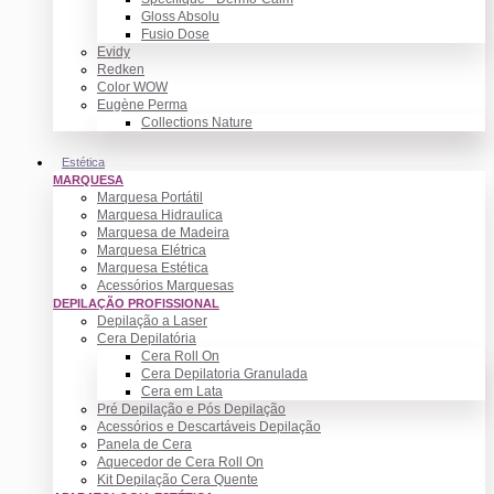
Gloss Absolu
Fusio Dose
Evidy
Redken
Color WOW
Eugène Perma
Collections Nature
Estética
MARQUESA
Marquesa Portátil
Marquesa Hidraulica
Marquesa de Madeira
Marquesa Elétrica
Marquesa Estética
Acessórios Marquesas
DEPILAÇÃO PROFISSIONAL
Depilação a Laser
Cera Depilatória
Cera Roll On
Cera Depilatoria Granulada
Cera em Lata
Pré Depilação e Pós Depilação
Acessórios e Descartáveis Depilação
Panela de Cera
Aquecedor de Cera Roll On
Kit Depilação Cera Quente