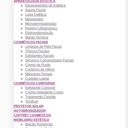
APARATOLOGIA ESTÉTICA
Equipamentos de Estética
Sauna Facial
Lupa Estética
Massajador
Microdermoabrasão
Peeling Ultrassónico
Eletroestimulação
Manta Térmica
COSMÉTICOS FACIAIS
Limpeza de Pele Facial
Tónicos Faciais
Esfoliantes Faciais
Séruns e Concentrados Faciais
Creme de Rosto
Contorno de Olhos
Máscaras Faciais
Cuidado Labial
COSMÉTICOS CORPORAIS
Esfoliante Corporal
Creme Hidratante Corpo
Tratamento Celulite
Tonificar
PROTETOR SOLAR
AUTOBRONZEADOR
COFFRET COSMÉTICOS
MOBILIÁRIO ESTÉTICA
Balcão Recepção