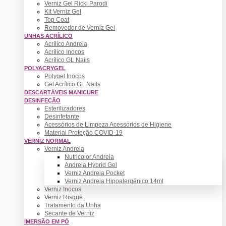
Verniz Gel Ricki Parodi
Kit Verniz Gel
Top Coat
Removedor de Verniz Gel
UNHAS ACRÍLICO
Acrílico Andreia
Acrílico Inocos
Acrílico GL Nails
POLYACRYGEL
Polygel Inocos
Gel Acrílico GL Nails
DESCARTÁVEIS MANICURE
DESINFEÇÃO
Esterilizadores
Desinfetante
Acessórios de Limpeza Acessórios de Higiene
Material Proteção COVID-19
VERNIZ NORMAL
Verniz Andreia
Nutricolor Andreia
Andreia Hybrid Gel
Verniz Andreia Pocket
Verniz Andreia Hipoalergénico 14ml
Verniz Inocos
Verniz Risque
Tratamento da Unha
Secante de Verniz
IMERSÃO EM PÓ