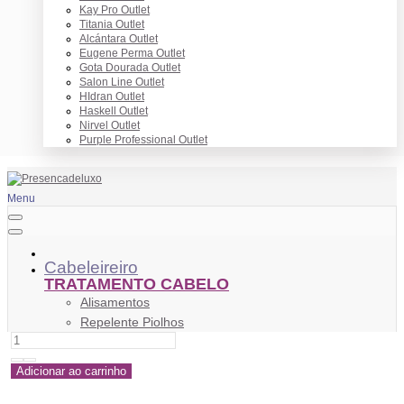
Kay Pro Outlet
Titania Outlet
Alcántara Outlet
Eugene Perma Outlet
Gota Dourada Outlet
Salon Line Outlet
HIdran Outlet
Haskell Outlet
Nirvel Outlet
Purple Professional Outlet
Menu
Cabeleireiro
TRATAMENTO CABELO
Alisamentos
Repelente Piolhos
Tratamento Antiqueda
Tratamento Anticaspa
Adicionar ao carrinho
Anti Frizz
Tratamento Cabelo Danificado