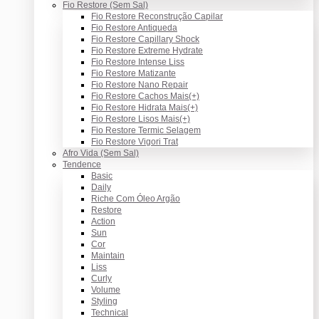
Fio Restore (Sem Sal)
Fio Restore Reconstrução Capilar
Fio Restore Antiqueda
Fio Restore Capillary Shock
Fio Restore Extreme Hydrate
Fio Restore Intense Liss
Fio Restore Matizante
Fio Restore Nano Repair
Fio Restore Cachos Mais(+)
Fio Restore Hidrata Mais(+)
Fio Restore Lisos Mais(+)
Fio Restore Termic Selagem
Fio Restore Vigori Trat
Afro Vida (Sem Sal)
Tendence
Basic
Daily
Riche Com Óleo Argão
Restore
Action
Sun
Cor
Maintain
Liss
Curly
Volume
Styling
Technical