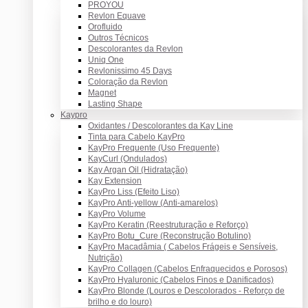
PROYOU
Revlon Equave
Orofluido
Outros Técnicos
Descolorantes da Revlon
Uniq One
Revlonissimo 45 Days
Coloração da Revlon
Magnet
Lasting Shape
Kaypro
Oxidantes / Descolorantes da Kay Line
Tinta para Cabelo KayPro
KayPro Frequente (Uso Frequente)
KayCurl (Ondulados)
Kay Argan Oil (Hidratação)
Kay Extension
KayPro Liss (Efeito Liso)
KayPro Anti-yellow (Anti-amarelos)
KayPro Volume
KayPro Keratin (Reestruturação e Reforço)
KayPro Botu_Cure (Reconstrução Botulino)
KayPro Macadâmia ( Cabelos Frágeis e Sensíveis,
Nutrição)
KayPro Collagen (Cabelos Enfraquecidos e Porosos)
KayPro Hyaluronic (Cabelos Finos e Danificados)
KayPro Blonde (Louros e Descolorados - Reforço de
brilho e do louro)