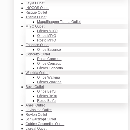
Layla Outlet
INOCOS Outlet
Risqué Outlet
Titania Outlet
Maquilhagem Titania Outlet
MIYO Outlet
Lábios MIYO
Olhos MIYO
Rosto MIYO
Essence Outlet
Olhos Essence
Concetto Outlet
Rosto Concetto
Olhos Concetto
Lábios Concetto
Walkiria Outlet
Olhos Walkiria
Lábios Walkiria
Beyu Outlet
Olhos BeYu
Lábios BeYu
Rosto BeYu
Anesi Outlet
Levissime Outlet
Revlon Outlet
Schwarzkopf Outlet
Catrice Cosmetics Outlet
L'oreal Outlet