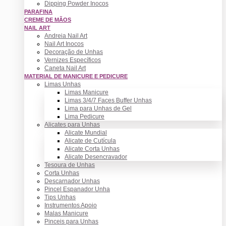
Dipping Powder Inocos
PARAFINA
CREME DE MÃOS
NAIL ART
Andreia Nail Art
Nail Art Inocos
Decoração de Unhas
Vernizes Específicos
Caneta Nail Art
MATERIAL DE MANICURE E PEDICURE
Limas Unhas
Limas Manicure
Limas 3/4/7 Faces Buffer Unhas
Lima para Unhas de Gel
Lima Pedicure
Alicates para Unhas
Alicate Mundial
Alicate de Cutícula
Alicate Corta Unhas
Alicate Desencravador
Tesoura de Unhas
Corta Unhas
Descarnador Unhas
Pincel Espanador Unha
Tips Unhas
Instrumentos Apoio
Malas Manicure
Pinceis para Unhas