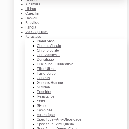
Alcântara
Hidran
Capicilin
Haskell
Babyliss
Fanola
Max Capi Kids
Kérastase
Blond Absolu
Chroma Absolu
Chronologiste
Curl Manifesto
Densifique
Discipline - Fluidealiste
Elixir Ultime
Fusio Scrub
Genesis
Genesis Homme
Nutritive
Première
Résistance
Soleil
Styling
Symbiose
Volumifique
Specifique - Anti-Oleosidade
Specifique - Anti-Queda
Specifique - Dermo-Calm