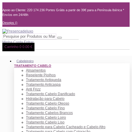
Apoio ao Cliente: 220 174 236
Portes Grátis a partir de 39€ para a Península Ibérica *
Envíos em 24/48h
Desejos (
)
Minha Conta
Entrar
Carrinho
0
0.00 €
Cabeleireiro
TRATAMENTO CABELO
Alisamentos
Repelente Piolhos
Tratamento Antiqueda
Tratamento Anticaspa
Anti Frizz
Tratamento Cabelo Danificado
Hidratação para Cabelo
Tratamento Cabelo Oleoso
Tratamento Cabelo Fino
Tratamento Cabelos Brancos
Tratamento Cabelo Loiro
Tratamento Cabelo Liso
Tratamento para Cabelo Cacheado e Cabelo Afro
Tratamento para Cabelo com Coloração