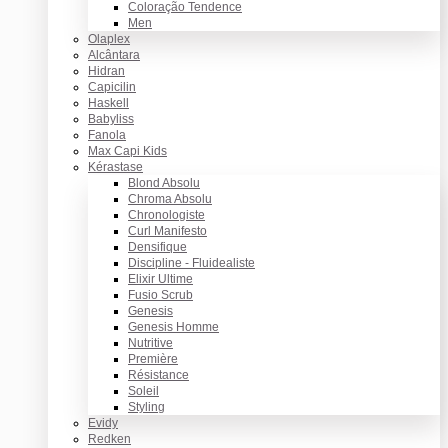
Coloração Tendence
Men
Olaplex
Alcântara
Hidran
Capicilin
Haskell
Babyliss
Fanola
Max Capi Kids
Kérastase
Blond Absolu
Chroma Absolu
Chronologiste
Curl Manifesto
Densifique
Discipline - Fluidealiste
Elixir Ultime
Fusio Scrub
Genesis
Genesis Homme
Nutritive
Première
Résistance
Soleil
Styling
Evidy
Redken