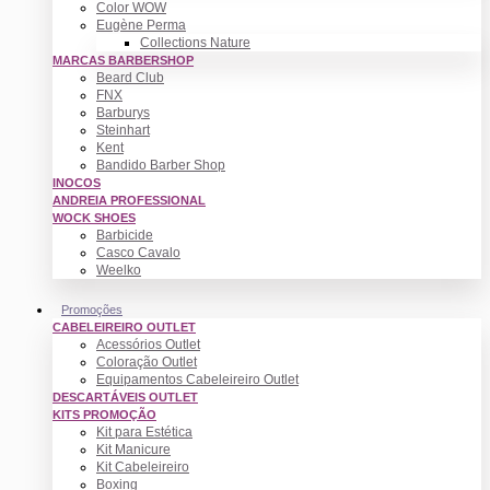
Color WOW
Eugène Perma
Collections Nature
MARCAS BARBERSHOP
Beard Club
FNX
Barburys
Steinhart
Kent
Bandido Barber Shop
INOCOS
ANDREIA PROFESSIONAL
WOCK SHOES
Barbicide
Casco Cavalo
Weelko
Promoções
CABELEIREIRO OUTLET
Acessórios Outlet
Coloração Outlet
Equipamentos Cabeleireiro Outlet
DESCARTÁVEIS OUTLET
KITS PROMOÇÃO
Kit para Estética
Kit Manicure
Kit Cabeleireiro
Boxing