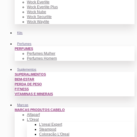
Wock Everlite
Wock Everlite Plus
Wock Nube
Wock Securlite
Wock Waylite
Kits
Perfumes
PERFUMES
Perfumes Mulher
Perfumes Homem
Suplementos
SUPERALIMENTOS
BEM-ESTAR
PERDA DE PESO
FITNESS
VITAMINAS E MINERAIS
Marcas
MARCAS PRODUTOS CABELO
Alfaparf
L'Oreal
L'oreal Expert
Steampod
Coloração L'Oreal