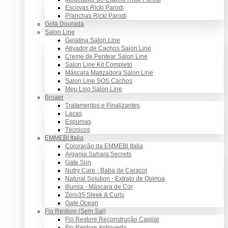
Escovas Ricki Parodi
Pranchas Ricki Parodi
Gota Dourada
Salon Line
Gelatina Salon Line
Ativador de Cachos Salon Line
Creme de Pentear Salon Line
Salon Line Kit Completo
Máscara Matizadora Salon Line
Salon Line SOS Cachos
Meu Liso Salon Line
Broaer
Tratamentos e Finalizantes
Lacas
Espumas
Técnicos
EMMEBI Italia
Coloração da EMMEBI Italia
Argania Sahara Secrets
Gate Sun
Nutry Care - Baba de Caracol
Natural Solution - Extrato de Quinoa
Illumia - Máscara de Cor
Zero35 Sleek & Curls
Gate Ocean
Fio Restore (Sem Sal)
Fio Restore Reconstrução Capilar
Fio Restore Antiqueda