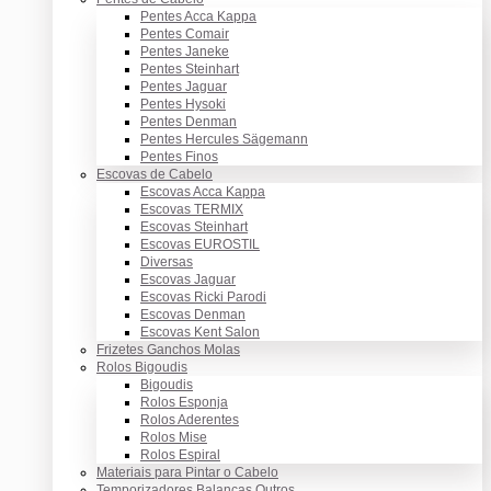
Pentes Acca Kappa
Pentes Comair
Pentes Janeke
Pentes Steinhart
Pentes Jaguar
Pentes Hysoki
Pentes Denman
Pentes Hercules Sägemann
Pentes Finos
Escovas de Cabelo
Escovas Acca Kappa
Escovas TERMIX
Escovas Steinhart
Escovas EUROSTIL
Diversas
Escovas Jaguar
Escovas Ricki Parodi
Escovas Denman
Escovas Kent Salon
Frizetes Ganchos Molas
Rolos Bigoudis
Bigoudis
Rolos Esponja
Rolos Aderentes
Rolos Mise
Rolos Espiral
Materiais para Pintar o Cabelo
Temporizadores Balanças Outros