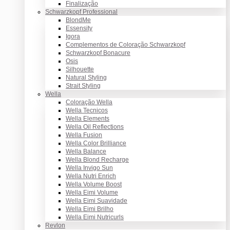
Finalização
Schwarzkopf Professional
BlondMe
Essensity
Igora
Complementos de Coloração Schwarzkopf
Schwarzkopf Bonacure
Osis
Silhouette
Natural Styling
Strait Styling
Wella
Coloração Wella
Wella Tecnicos
Wella Elements
Wella Oil Reflections
Wella Fusion
Wella Color Brilliance
Wella Balance
Wella Blond Recharge
Wella Invigo Sun
Wella Nutri Enrich
Wella Volume Boost
Wella Eimi Volume
Wella Eimi Suavidade
Wella Eimi Brilho
Wella Eimi Nutricurls
Revlon