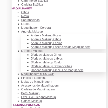
Carrinho de Estética
Cadeira Estética
MAQUILHAGEM
Olhos
Rosto
Sobrancelhas
Lábios
Maquilhagem Corporal
Andreia Makeup
Andreia Makeup Rosto
Andreia Makeup Olhos
Andreia Makeup Lábios
Andreia Makeup Essenciais de Maquilhagem
D'orleac Makeup
D'orleac Makeup Olhos
D'orleac Makeup Lábios
D'orleac Makeup Rosto
D'orleac Makeup Sobrancelhas
Dórleac Makeup Pinceis de Maquiagem
Maquilhagem MISS COP
Pincéis e Esponjas
Malas de Maquilhagem
Acessórios de Maquilhagem
Cadeira de Maquilhagem
BeYu Makeup
Exclusive Elegant Makeup
Catrice Makeup
PESTANAS POSTIÇAS