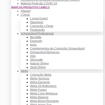
Material Proteção COVID-19
MARCAS PRODUTOS CABELO
Alfaparf
L'Oreal
L'oreal Expert
Steampod
Coloração L'Oreal
Finalização
Schwarzkopf Professional
BlondMe
Essensity
Igora
Complementos de Coloração Schwarzkopf
Schwarzkopf Bonacure
Osis
Silhouette
Natural Styling
Strait Styling
Wella
Coloração Wella
Wella Tecnicos
Wella Elements
Wella Oil Reflections
Wella Fusion
Wella Color Brilliance
Wella Balance
Wella Blond Recharge
Wella Invigo Sun