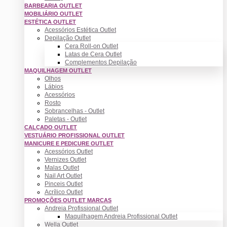
BARBEARIA OUTLET
MOBILIÁRIO OUTLET
ESTÉTICA OUTLET
Acessórios Estética Outlet
Depilação Outlet
Cera Roll-on Outlet
Latas de Cera Outlet
Complementos Depilação
MAQUILHAGEM OUTLET
Olhos
Lábios
Acessórios
Rosto
Sobrancelhas - Outlet
Paletas - Outlet
CALÇADO OUTLET
VESTUÁRIO PROFISSIONAL OUTLET
MANICURE E PEDICURE OUTLET
Acessórios Outlet
Vernizes Outlet
Malas Outlet
Nail Art Outlet
Pinceis Outlet
Acrílico Outlet
PROMOÇÕES OUTLET MARCAS
Andreia Profissional Outlet
Maquilhagem Andreia Profissional Outlet
Wella Outlet