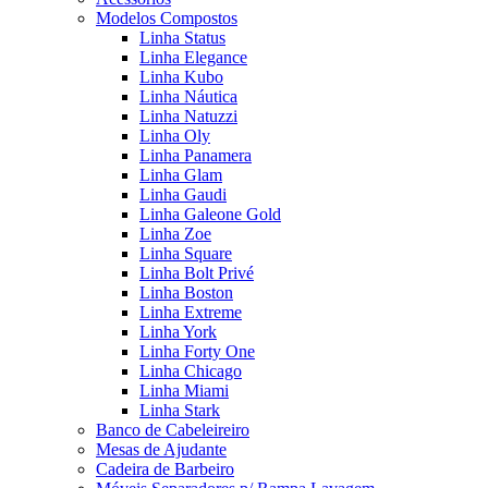
Modelos Compostos
Linha Status
Linha Elegance
Linha Kubo
Linha Náutica
Linha Natuzzi
Linha Oly
Linha Panamera
Linha Glam
Linha Gaudi
Linha Galeone Gold
Linha Zoe
Linha Square
Linha Bolt Privé
Linha Boston
Linha Extreme
Linha York
Linha Forty One
Linha Chicago
Linha Miami
Linha Stark
Banco de Cabeleireiro
Mesas de Ajudante
Cadeira de Barbeiro