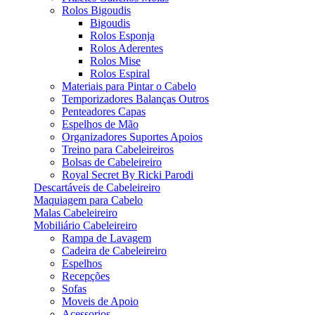
Rolos Bigoudis
Bigoudis
Rolos Esponja
Rolos Aderentes
Rolos Mise
Rolos Espiral
Materiais para Pintar o Cabelo
Temporizadores Balanças Outros
Penteadores Capas
Espelhos de Mão
Organizadores Suportes Apoios
Treino para Cabeleireiros
Bolsas de Cabeleireiro
Royal Secret By Ricki Parodi
Descartáveis de Cabeleireiro
Maquiagem para Cabelo
Malas Cabeleireiro
Mobiliário Cabeleireiro
Rampa de Lavagem
Cadeira de Cabeleireiro
Espelhos
Recepções
Sofas
Moveis de Apoio
Acessorios