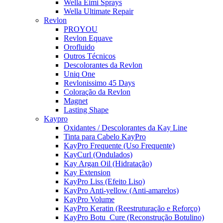
Wella Eimi Sprays
Wella Ultimate Repair
Revlon
PROYOU
Revlon Equave
Orofluido
Outros Técnicos
Descolorantes da Revlon
Uniq One
Revlonissimo 45 Days
Coloração da Revlon
Magnet
Lasting Shape
Kaypro
Oxidantes / Descolorantes da Kay Line
Tinta para Cabelo KayPro
KayPro Frequente (Uso Frequente)
KayCurl (Ondulados)
Kay Argan Oil (Hidratação)
Kay Extension
KayPro Liss (Efeito Liso)
KayPro Anti-yellow (Anti-amarelos)
KayPro Volume
KayPro Keratin (Reestruturação e Reforço)
KayPro Botu_Cure (Reconstrução Botulino)