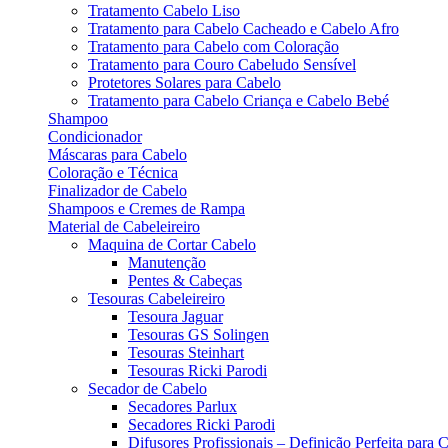
Tratamento Cabelo Liso
Tratamento para Cabelo Cacheado e Cabelo Afro
Tratamento para Cabelo com Coloração
Tratamento para Couro Cabeludo Sensível
Protetores Solares para Cabelo
Tratamento para Cabelo Criança e Cabelo Bebé
Shampoo
Condicionador
Máscaras para Cabelo
Coloração e Técnica
Finalizador de Cabelo
Shampoos e Cremes de Rampa
Material de Cabeleireiro
Maquina de Cortar Cabelo
Manutenção
Pentes & Cabeças
Tesouras Cabeleireiro
Tesoura Jaguar
Tesouras GS Solingen
Tesouras Steinhart
Tesouras Ricki Parodi
Secador de Cabelo
Secadores Parlux
Secadores Ricki Parodi
Difusores Profissionais – Definição Perfeita para