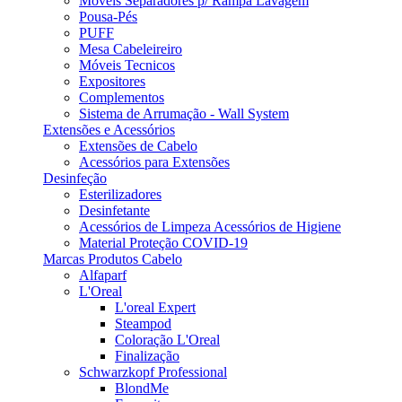
Móveis Separadores p/ Rampa Lavagem
Pousa-Pés
PUFF
Mesa Cabeleireiro
Móveis Tecnicos
Expositores
Complementos
Sistema de Arrumação - Wall System
Extensões e Acessórios
Extensões de Cabelo
Acessórios para Extensões
Desinfeção
Esterilizadores
Desinfetante
Acessórios de Limpeza Acessórios de Higiene
Material Proteção COVID-19
Marcas Produtos Cabelo
Alfaparf
L'Oreal
L'oreal Expert
Steampod
Coloração L'Oreal
Finalização
Schwarzkopf Professional
BlondMe