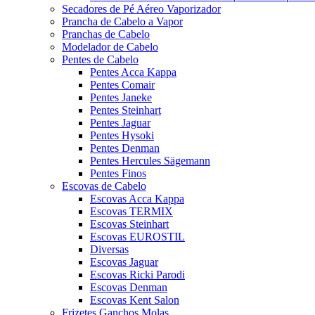
Secadores de Pé Aéreo Vaporizador
Prancha de Cabelo a Vapor
Pranchas de Cabelo
Modelador de Cabelo
Pentes de Cabelo
Pentes Acca Kappa
Pentes Comair
Pentes Janeke
Pentes Steinhart
Pentes Jaguar
Pentes Hysoki
Pentes Denman
Pentes Hercules Sägemann
Pentes Finos
Escovas de Cabelo
Escovas Acca Kappa
Escovas TERMIX
Escovas Steinhart
Escovas EUROSTIL
Diversas
Escovas Jaguar
Escovas Ricki Parodi
Escovas Denman
Escovas Kent Salon
Frizetes Ganchos Molas