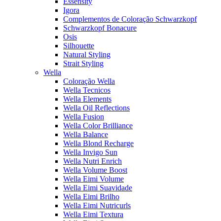
Essensity
Igora
Complementos de Coloração Schwarzkopf
Schwarzkopf Bonacure
Osis
Silhouette
Natural Styling
Strait Styling
Wella
Coloração Wella
Wella Tecnicos
Wella Elements
Wella Oil Reflections
Wella Fusion
Wella Color Brilliance
Wella Balance
Wella Blond Recharge
Wella Invigo Sun
Wella Nutri Enrich
Wella Volume Boost
Wella Eimi Volume
Wella Eimi Suavidade
Wella Eimi Brilho
Wella Eimi Nutricurls
Wella Eimi Textura