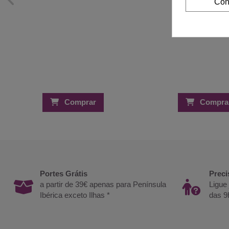
Con
Comprar
Compra
Portes Grátis
Preci
a partir de 39€ apenas para Península
Ligue
Ibérica exceto Ilhas *
das 9