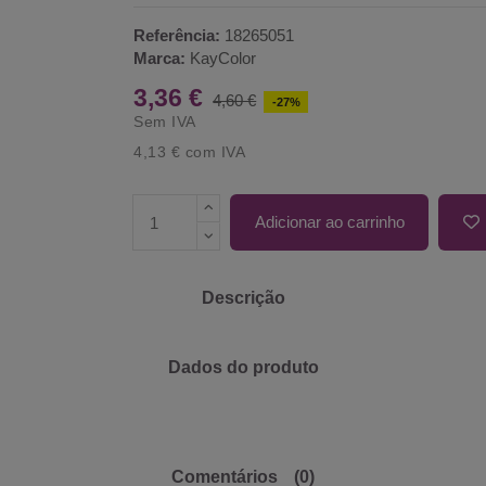
Referência:
18265051
Marca:
KayColor
3,36 €
4,60 €
-27%
Sem IVA
4,13 €
com IVA
Adicionar ao carrinho
Descrição
Dados do produto
Comentários
(0)