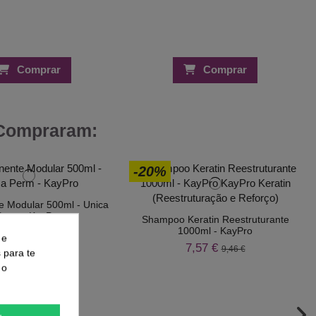
Comprar
Comprar
 Compraram:
-20%
 Modular 500ml - Unica
Perm - KayPro
Shampoo Keratin Reestruturante
1000ml - KayPro
2,45 €
15,56 €
 e
7,57 €
9,46 €
s para te
 o