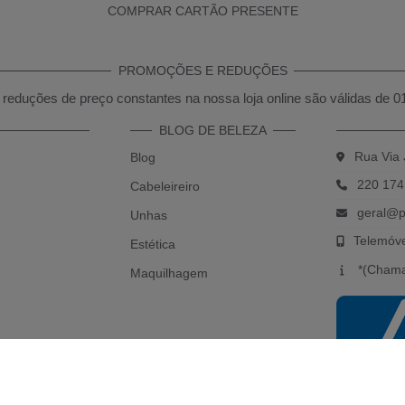
COMPRAR CARTÃO PRESENTE
PROMOÇÕES E REDUÇÕES
reduções de preço constantes na nossa loja online são válidas de 0
BLOG DE BELEZA
Rua Via 
Blog
220 174
Cabeleireiro
geral@p
Unhas
Telemóv
Estética
*(Chama
Maquilhagem