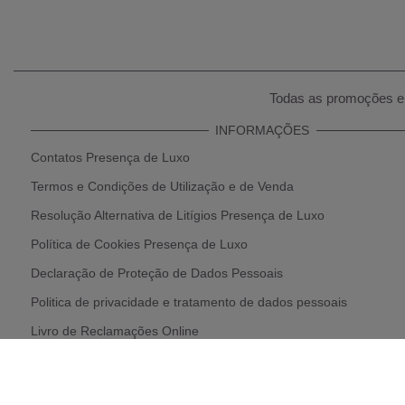
Todas as promoções e 
INFORMAÇÕES
Contatos Presença de Luxo
Termos e Condições de Utilização e de Venda
Resolução Alternativa de Litígios Presença de Luxo
Política de Cookies Presença de Luxo
Declaração de Proteção de Dados Pessoais
Politica de privacidade e tratamento de dados pessoais
Livro de Reclamações Online
Política de Devolução e Reembolso
Parcerias Presença de Luxo