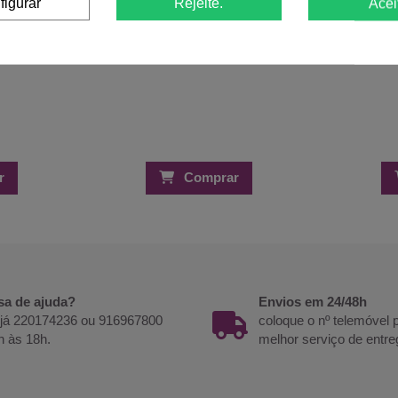
figurar
Rejeite.
Acei
r
Comprar
sa de ajuda?
Envios em 24/48h
 já 220174236 ou 916967800
coloque o nº telemóvel
h às 18h.
melhor serviço de entre