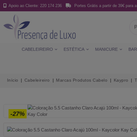
Apoio ao Cliente: 220 174 236
Portes Grátis a partir de 39€ para a
CABELEIREIRO
ESTÉTICA
MANICURE
BAR
Início
Cabeleireiro
Marcas Produtos Cabelo
Kaypro
T
-27%