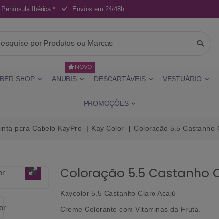
 Península Ibérica *
Envíos em 24/48h
NOVO
BER SHOP
ANUBIS
DESCARTÁVEIS
VESTUÁRIO
PROMOÇÕES
inta para Cabelo KayPro
Kay Color
Coloração 5.5 Castanho C
Coloração 5.5 Castanho C
Kaycolor 5.5 Castanho Claro Acajú
Creme Colorante com Vitaminas da Fruta.