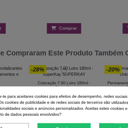
r
Comprar
ue Compraram Este Produto Também
-28%
-20%
Coloração 7.00 Loiro 180ml -
Permanente
SuperKay
italizantes
aer
4,09 €
1
5,67 €
e-te para aceitares cookies para efeitos de desempenho, redes sociais
 €
Os cookies de publicidade e de redes sociais de terceiros são utilizado
ionalidades sociais e anúncios personalizados. Aceitas estes cookies e
o de dados pessoais envolvidos?