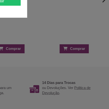
tar
Comprar
Comprar
14 Dias para Trocas
 para um
ou Devoluções. Ver
Politica de
ga.
Devolução
.