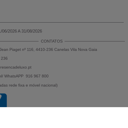
1/06/2026 A 31/08/2026
CONTATOS
Jean Piaget nº 116, 4410-236 Canelas Vila Nova Gaia
 236
resencadeluxo.pt
el/ WhatsAPP 916 967 800
das rede fixa e móvel nacional)
Powered by 2026
Presença de luxo