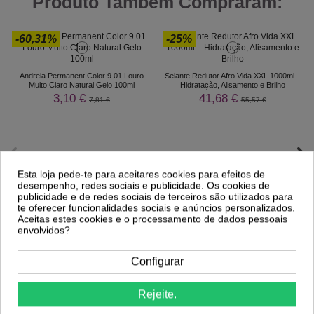
Produto Também Compraram:
-60,31%
-25%
Andreia Permanent Color 9.01 Louro
Selante Redutor Afro Vida XXL 1000ml –
Muito Claro Natural Gelo 100ml
Hidratação, Alisamento e Brilho
3,10 €
41,68 €
7,81 €
55,57 €
Esta loja pede-te para aceitares cookies para efeitos de
desempenho, redes sociais e publicidade. Os cookies de
publicidade e de redes sociais de terceiros são utilizados para
te oferecer funcionalidades sociais e anúncios personalizados.
Aceitas estes cookies e o processamento de dados pessoais
envolvidos?
Configurar
Comprar
Comprar
Rejeite.