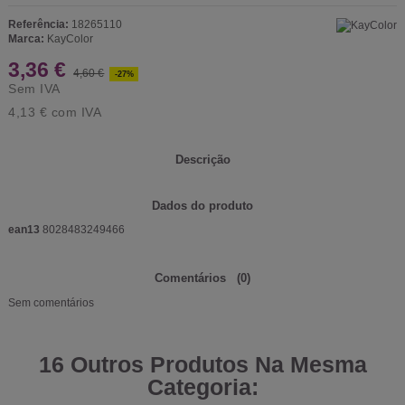
Referência:
18265110
Marca:
KayColor
3,36 €
4,60 €
-27%
Sem IVA
4,13 €
com IVA
Descrição
Dados do produto
ean13
8028483249466
Comentários
(0)
Sem comentários
16 Outros Produtos Na Mesma
Categoria: