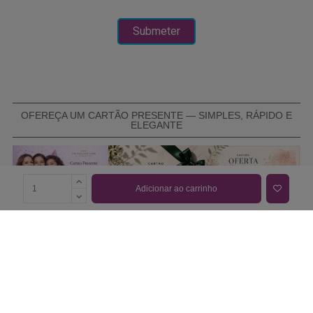
OFEREÇA UM CARTÃO PRESENTE — SIMPLES, RÁPIDO E
ELEGANTE
Adicionar ao carrinho
COMPRAR CARTÃO PRESENTE
PROMOÇÕES E REDUÇÕES
Todas as promoções e reduções de preço constantes na
nossa loja online são válidas de 01/06/2026 A 31/08/2026