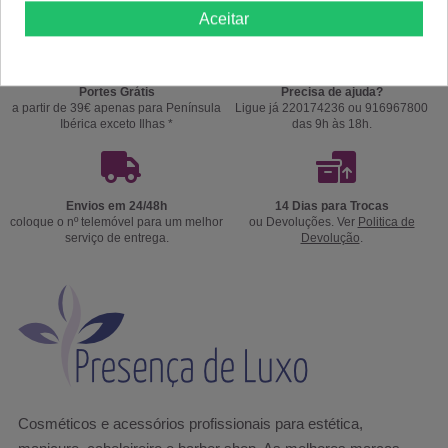
Aceitar
Portes Grátis
Precisa de ajuda?
a partir de 39€ apenas para Península
Ligue já 220174236 ou 916967800
Ibérica exceto Ilhas *
das 9h às 18h.
Envios em 24/48h
14 Dias para Trocas
coloque o nº telemóvel para um melhor
ou Devoluções. Ver
Politica de
serviço de entrega.
Devolução
.
Cosméticos e acessórios profissionais para estética,