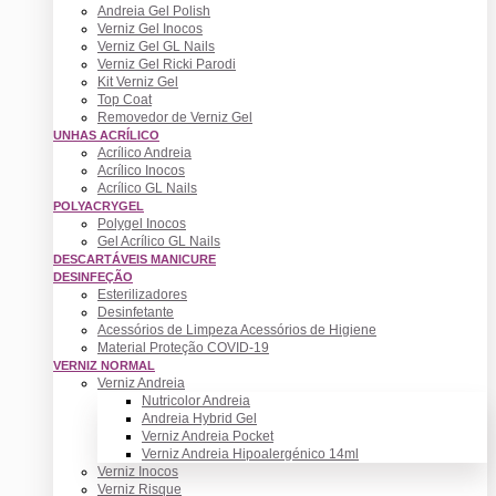
Andreia Gel Polish
Verniz Gel Inocos
Verniz Gel GL Nails
Verniz Gel Ricki Parodi
Kit Verniz Gel
Top Coat
Removedor de Verniz Gel
UNHAS ACRÍLICO
Acrílico Andreia
Acrílico Inocos
Acrílico GL Nails
POLYACRYGEL
Polygel Inocos
Gel Acrílico GL Nails
DESCARTÁVEIS MANICURE
DESINFEÇÃO
Esterilizadores
Desinfetante
Acessórios de Limpeza Acessórios de Higiene
Material Proteção COVID-19
VERNIZ NORMAL
Verniz Andreia
Nutricolor Andreia
Andreia Hybrid Gel
Verniz Andreia Pocket
Verniz Andreia Hipoalergénico 14ml
Verniz Inocos
Verniz Risque