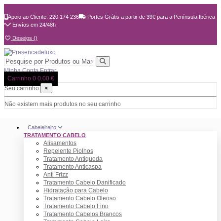
Apoio ao Cliente: 220 174 236
Portes Grátis a partir de 39€ para a Península Ibérica
*
Envíos em 24/48h
Desejos (
)
Minha Conta
Entrar
Carrinho
0
0.00 €
×
Seu carrinho
Não existem mais produtos no seu carrinho
Cabeleireiro
TRATAMENTO CABELO
Alisamentos
Repelente Piolhos
Tratamento Antiqueda
Tratamento Anticaspa
Anti Frizz
Tratamento Cabelo Danificado
Hidratação para Cabelo
Tratamento Cabelo Oleoso
Tratamento Cabelo Fino
Tratamento Cabelos Brancos