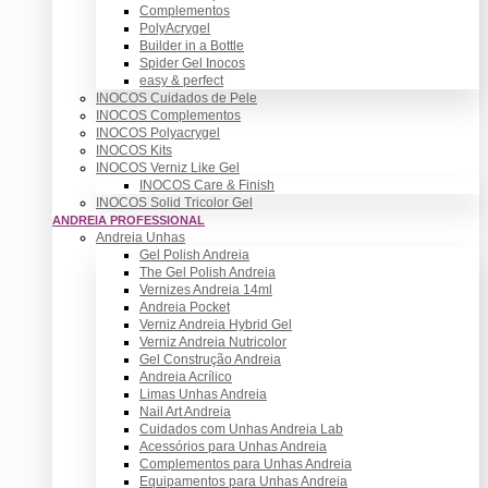
Complementos
PolyAcrygel
Builder in a Bottle
Spider Gel Inocos
easy & perfect
INOCOS Cuidados de Pele
INOCOS Complementos
INOCOS Polyacrygel
INOCOS Kits
INOCOS Verniz Like Gel
INOCOS Care & Finish
INOCOS Solid Tricolor Gel
ANDREIA PROFESSIONAL
Andreia Unhas
Gel Polish Andreia
The Gel Polish Andreia
Vernizes Andreia 14ml
Andreia Pocket
Verniz Andreia Hybrid Gel
Verniz Andreia Nutricolor
Gel Construção Andreia
Andreia Acrílico
Limas Unhas Andreia
Nail Art Andreia
Cuidados com Unhas Andreia Lab
Acessórios para Unhas Andreia
Complementos para Unhas Andreia
Equipamentos para Unhas Andreia