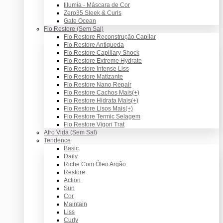
Illumia - Máscara de Cor
Zero35 Sleek & Curls
Gate Ocean
Fio Restore (Sem Sal)
Fio Restore Reconstrução Capilar
Fio Restore Antiqueda
Fio Restore Capillary Shock
Fio Restore Extreme Hydrate
Fio Restore Intense Liss
Fio Restore Matizante
Fio Restore Nano Repair
Fio Restore Cachos Mais(+)
Fio Restore Hidrata Mais(+)
Fio Restore Lisos Mais(+)
Fio Restore Termic Selagem
Fio Restore Vigori Trat
Afro Vida (Sem Sal)
Tendence
Basic
Daily
Riche Com Óleo Argão
Restore
Action
Sun
Cor
Maintain
Liss
Curly