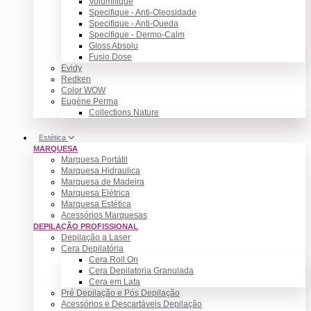
Volumifique
Specifique - Anti-Oleosidade
Specifique - Anti-Queda
Specifique - Dermo-Calm
Gloss Absolu
Fusio Dose
Evidy
Redken
Color WOW
Eugène Perma
Collections Nature
Estética
MARQUESA
Marquesa Portátil
Marquesa Hidraulica
Marquesa de Madeira
Marquesa Elétrica
Marquesa Estética
Acessórios Marquesas
DEPILAÇÃO PROFISSIONAL
Depilação a Laser
Cera Depilatória
Cera Roll On
Cera Depilatoria Granulada
Cera em Lata
Pré Depilação e Pós Depilação
Acessórios e Descartáveis Depilação