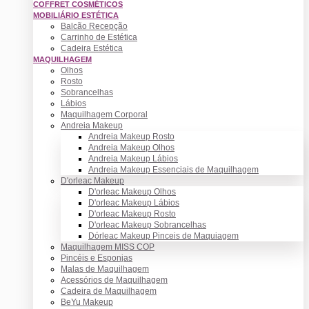
COFFRET COSMÉTICOS
MOBILIÁRIO ESTÉTICA
Balcão Recepção
Carrinho de Estética
Cadeira Estética
MAQUILHAGEM
Olhos
Rosto
Sobrancelhas
Lábios
Maquilhagem Corporal
Andreia Makeup
Andreia Makeup Rosto
Andreia Makeup Olhos
Andreia Makeup Lábios
Andreia Makeup Essenciais de Maquilhagem
D'orleac Makeup
D'orleac Makeup Olhos
D'orleac Makeup Lábios
D'orleac Makeup Rosto
D'orleac Makeup Sobrancelhas
Dórleac Makeup Pinceis de Maquiagem
Maquilhagem MISS COP
Pincéis e Esponjas
Malas de Maquilhagem
Acessórios de Maquilhagem
Cadeira de Maquilhagem
BeYu Makeup