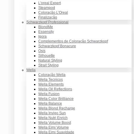
L'oreal Expert
Steampod
Coloração L'Oreal
Finalização
Schwarzkopf Professional
BlondMe
Essensity
Igora
Complementos de Coloração Schwarzkopf
Schwarzkopf Bonacure
Osis
Silhouette
Natural Styling
Strait Styling
Wella
Coloração Wella
Wella Tecnicos
Wella Elements
Wella Oil Reflections
Wella Fusion
Wella Color Brilliance
Wella Balance
Wella Blond Recharge
Wella Invigo Sun
Wella Nutri Enrich
Wella Volume Boost
Wella Eimi Volume
Wella Eimi Suavidade