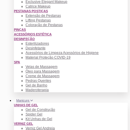
Exclusive Elegant Makeup
Catrice Makeup
PESTANAS POSTIÇAS
Extensão de Pestanas
Lifting Pestanas
Coloração de Pestanas
PINÇAS
ACESSÓRIOS ESTÉTICA
DESINFEÇÃO
Esterilizadores
Desinfetante
Acessórios de Limpeza Acessórios de Higiene
Material Proteção COVID-19
SPA
Velas de Massagem
Óleo para Massagem
Creme de Massagem
Pedras Quentes
Gel de Banho
Maderoterapia
Manicure
UNHAS DE GEL
Gel de Construção
Spider Gel
Kit Unhas de Gel
VERNIZ GEL
Verniz Gel Andreia