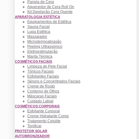
Panela de Cera
Aquecedor de Cera Roll On
Kit Depilação Cera Quente
APARATOLOGIA ESTÉTICA
Equipamentos de Estética
Sauna Facial
Lupa Estética
Massajador
Microdermoabrasão
Peeling Ultrassónico
Eletroestimulação
Manta Térmica
COSMÉTICOS FACIAIS
Limpeza de Pele Facial
Tónicos Faciais
Esfoliantes Faciais
Séruns e Concentrados Faciais
Creme de Rosto
Contorno de Olhos
Máscaras Faciais
Cuidado Labial
COSMÉTICOS CORPORAIS
Esfoliante Corporal
Creme Hidratante Corpo
Tratamento Celulite
Tonificar
PROTETOR SOLAR
AUTOBRONZEADOR