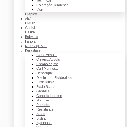
Technical
Coloração Tendence
Men
Olaplex
Alcântara
Hidran
Capicilin
Haskell
Babyliss
Fanola
Max Capi Kids
Kérastase
Blond Absolu
Chroma Absolu
Chronologiste
Curl Manifesto
Densifique
Discipline - Fluidealiste
Elixir Ultime
Fusio Scrub
Genesis
Genesis Homme
Nutritive
Première
Résistance
Soleil
Styling
Symbiose