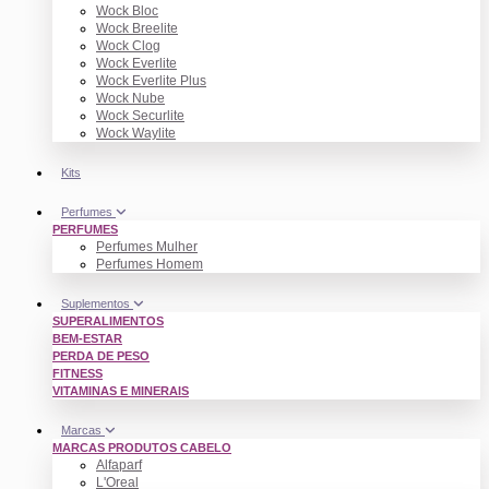
Wock Bloc
Wock Breelite
Wock Clog
Wock Everlite
Wock Everlite Plus
Wock Nube
Wock Securlite
Wock Waylite
Kits
Perfumes
PERFUMES
Perfumes Mulher
Perfumes Homem
Suplementos
SUPERALIMENTOS
BEM-ESTAR
PERDA DE PESO
FITNESS
VITAMINAS E MINERAIS
Marcas
MARCAS PRODUTOS CABELO
Alfaparf
L'Oreal