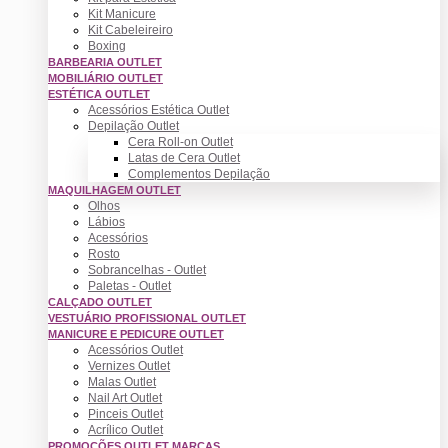
Kit Manicure
Kit Cabeleireiro
Boxing
BARBEARIA OUTLET
MOBILIÁRIO OUTLET
ESTÉTICA OUTLET
Acessórios Estética Outlet
Depilação Outlet
Cera Roll-on Outlet
Latas de Cera Outlet
Complementos Depilação
MAQUILHAGEM OUTLET
Olhos
Lábios
Acessórios
Rosto
Sobrancelhas - Outlet
Paletas - Outlet
CALÇADO OUTLET
VESTUÁRIO PROFISSIONAL OUTLET
MANICURE E PEDICURE OUTLET
Acessórios Outlet
Vernizes Outlet
Malas Outlet
Nail Art Outlet
Pinceis Outlet
Acrílico Outlet
PROMOÇÕES OUTLET MARCAS