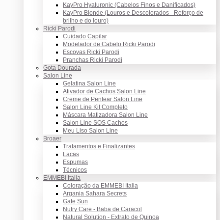
KayPro Hyaluronic (Cabelos Finos e Danificados)
KayPro Blonde (Louros e Descolorados - Reforço de
brilho e do louro)
Ricki Parodi
Cuidado Capilar
Modelador de Cabelo Ricki Parodi
Escovas Ricki Parodi
Pranchas Ricki Parodi
Gota Dourada
Salon Line
Gelatina Salon Line
Ativador de Cachos Salon Line
Creme de Pentear Salon Line
Salon Line Kit Completo
Máscara Matizadora Salon Line
Salon Line SOS Cachos
Meu Liso Salon Line
Broaer
Tratamentos e Finalizantes
Lacas
Espumas
Técnicos
EMMEBI Italia
Coloração da EMMEBI Italia
Argania Sahara Secrets
Gate Sun
Nutry Care - Baba de Caracol
Natural Solution - Extrato de Quinoa