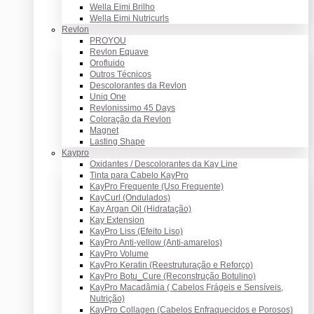
Wella Eimi Brilho
Wella Eimi Nutricurls
Revlon
PROYOU
Revlon Equave
Orofluido
Outros Técnicos
Descolorantes da Revlon
Uniq One
Revlonissimo 45 Days
Coloração da Revlon
Magnet
Lasting Shape
Kaypro
Oxidantes / Descolorantes da Kay Line
Tinta para Cabelo KayPro
KayPro Frequente (Uso Frequente)
KayCurl (Ondulados)
Kay Argan Oil (Hidratação)
Kay Extension
KayPro Liss (Efeito Liso)
KayPro Anti-yellow (Anti-amarelos)
KayPro Volume
KayPro Keratin (Reestruturação e Reforço)
KayPro Botu_Cure (Reconstrução Botulino)
KayPro Macadâmia ( Cabelos Frágeis e Sensíveis,
Nutrição)
KayPro Collagen (Cabelos Enfraquecidos e Porosos)