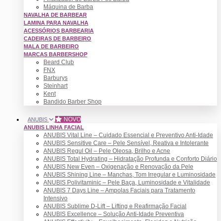
Máquina de Barba
NAVALHA DE BARBEAR
LAMINA PARA NAVALHA
ACESSÓRIOS BARBEARIA
CADEIRAS DE BARBEIRO
MALA DE BARBEIRO
MARCAS BARBERSHOP
Beard Club
FNX
Barburys
Steinhart
Kent
Bandido Barber Shop
NOVO
ANUBIS
ANUBIS LINHA FACIAL
ANUBIS Vital Line – Cuidado Essencial e Preventivo Anti-Idade
ANUBIS Sensitive Care – Pele Sensível, Reativa e Intolerante
ANUBIS Regul Oil – Pele Oleosa, Brilho e Acne
ANUBIS Total Hydrating – Hidratação Profunda e Conforto Diário
ANUBIS New Even – Oxigenação e Renovação da Pele
ANUBIS Shining Line – Manchas, Tom Irregular e Luminosidade
ANUBIS Polivitaminic – Pele Baça, Luminosidade e Vitalidade
ANUBIS 7 Days Line – Ampolas Faciais para Tratamento
Intensivo
ANUBIS Sublime D-Lift – Lifting e Reafirmação Facial
ANUBIS Excellence – Solução Anti-Idade Preventiva