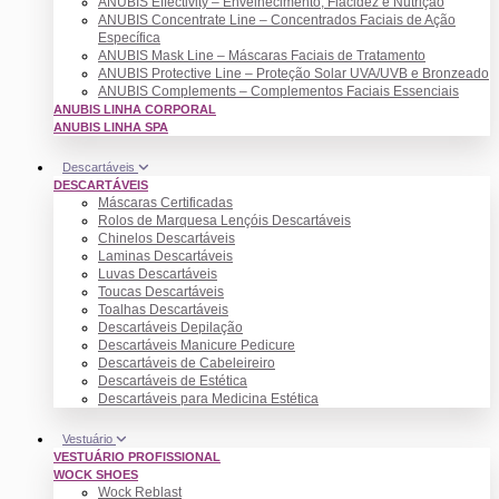
ANUBIS Effectivity – Envelhecimento, Flacidez e Nutrição
ANUBIS Concentrate Line – Concentrados Faciais de Ação
Específica
ANUBIS Mask Line – Máscaras Faciais de Tratamento
ANUBIS Protective Line – Proteção Solar UVA/UVB e Bronzeado
ANUBIS Complements – Complementos Faciais Essenciais
ANUBIS LINHA CORPORAL
ANUBIS LINHA SPA
Descartáveis
DESCARTÁVEIS
Máscaras Certificadas
Rolos de Marquesa Lençóis Descartáveis
Chinelos Descartáveis
Laminas Descartáveis
Luvas Descartáveis
Toucas Descartáveis
Toalhas Descartáveis
Descartáveis Depilação
Descartáveis Manicure Pedicure
Descartáveis de Cabeleireiro
Descartáveis de Estética
Descartáveis para Medicina Estética
Vestuário
VESTUÁRIO PROFISSIONAL
WOCK SHOES
Wock Reblast