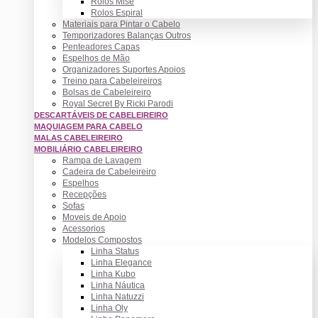
Rolos Mise
Rolos Espiral
Materiais para Pintar o Cabelo
Temporizadores Balanças Outros
Penteadores Capas
Espelhos de Mão
Organizadores Suportes Apoios
Treino para Cabeleireiros
Bolsas de Cabeleireiro
Royal Secret By Ricki Parodi
DESCARTÁVEIS DE CABELEIREIRO
MAQUIAGEM PARA CABELO
MALAS CABELEIREIRO
MOBILIÁRIO CABELEIREIRO
Rampa de Lavagem
Cadeira de Cabeleireiro
Espelhos
Recepções
Sofas
Moveis de Apoio
Acessorios
Modelos Compostos
Linha Status
Linha Elegance
Linha Kubo
Linha Náutica
Linha Natuzzi
Linha Oly