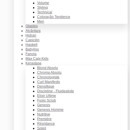
Volume
Styling
Technical
Coloração Tendence
Men
Olaplex
Alcântara
Hidran
Capicilin
Haskell
Babyliss
Fanola
Max Capi Kids
Kérastase
Blond Absolu
Chroma Absolu
Chronologiste
Curl Manifesto
Densifique
Discipline - Fluidealiste
Elixir Ultime
Fusio Scrub
Genesis
Genesis Homme
Nutritive
Première
Résistance
Soleil