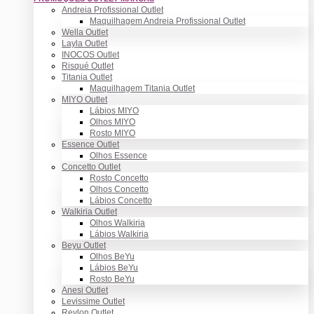
Andreia Profissional Outlet
Maquilhagem Andreia Profissional Outlet
Wella Outlet
Layla Outlet
INOCOS Outlet
Risqué Outlet
Titania Outlet
Maquilhagem Titania Outlet
MIYO Outlet
Lábios MIYO
Olhos MIYO
Rosto MIYO
Essence Outlet
Olhos Essence
Concetto Outlet
Rosto Concetto
Olhos Concetto
Lábios Concetto
Walkiria Outlet
Olhos Walkiria
Lábios Walkiria
Beyu Outlet
Olhos BeYu
Lábios BeYu
Rosto BeYu
Anesi Outlet
Levissime Outlet
Revlon Outlet