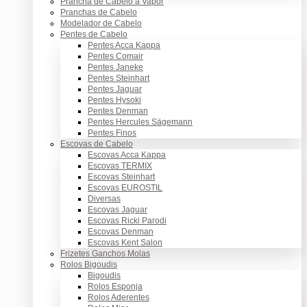
Prancha de Cabelo a Vapor
Pranchas de Cabelo
Modelador de Cabelo
Pentes de Cabelo
Pentes Acca Kappa
Pentes Comair
Pentes Janeke
Pentes Steinhart
Pentes Jaguar
Pentes Hysoki
Pentes Denman
Pentes Hercules Sägemann
Pentes Finos
Escovas de Cabelo
Escovas Acca Kappa
Escovas TERMIX
Escovas Steinhart
Escovas EUROSTIL
Diversas
Escovas Jaguar
Escovas Ricki Parodi
Escovas Denman
Escovas Kent Salon
Frizetes Ganchos Molas
Rolos Bigoudis
Bigoudis
Rolos Esponja
Rolos Aderentes