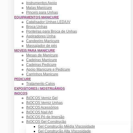
Instrumentos Apoio
Malas Manicure
Pinceis para Unhas
EQUIPAMENTOS MANICURE
Catalisador Unhas LED/UV
Broca Unhas
Ponteiras para Broca de Unhas
Aspiradores Unha
Candeeiro Manicure
Massajador de pés
MOVEIS PARA MANICURE
Mesas de Manicure
Cadeiras Manicure
Cadeiras Pedicure
Apoio Manicure e Pedicure
Carrinhos Manicure
PEDICURE
Tratamento Calos
EXPOSITORES / MOSTRUÁRIOS
INOCOS
INOCOS Verniz Gel
INOCOS Verniz Unhas
INOCOS Acessórios
INOCOS Nail Art
INOCOS Pó de Imersão
INOCOS Gel Construção
Gel Construção Média Viscosidade
Gel Construção Alta Viscosidade