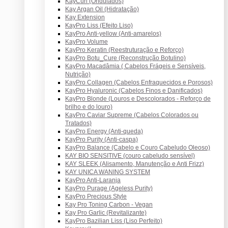
KayCurl (Ondulados)
Kay Argan Oil (Hidratação)
Kay Extension
KayPro Liss (Efeito Liso)
KayPro Anti-yellow (Anti-amarelos)
KayPro Volume
KayPro Keratin (Reestruturação e Reforço)
KayPro Botu_Cure (Reconstrução Botulino)
KayPro Macadâmia ( Cabelos Frágeis e Sensíveis,
Nutrição)
KayPro Collagen (Cabelos Enfraquecidos e Porosos)
KayPro Hyaluronic (Cabelos Finos e Danificados)
KayPro Blonde (Louros e Descolorados - Reforço de
brilho e do louro)
KayPro Caviar Supreme (Cabelos Colorados ou
Tratados)
KayPro Energy (Anti-queda)
KayPro Purity (Anti-caspa)
KayPro Balance (Cabelo e Couro Cabeludo Oleoso)
KAY BIO SENSITIVE (couro cabeludo sensível)
KAY SLEEK (Alisamento, Manutenção e Anti Frizz)
KAY UNICA WANING SYSTEM
KayPro Anti-Laranja
KayPro Purage (Ageless Purity)
KayPro Precious Style
Kay Pro Toning Carbon - Vegan
Kay Pro Garlic (Revitalizante)
KayPro Bazilian Liss (Liso Perfeito)