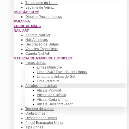
Tratamento da Unha
Secante de Verniz
IMERSÃO EM PÓ
Dipping Powder Inocos
PARAFINA
CREME DE MÃOS
NAIL ART
Andreia Nail Art
Nail Art Inocos
Decoração de Unhas
Vernizes Específicos
Caneta Nail Art
MATERIAL DE MANICURE E PEDICURE
Limas Unhas
Limas Manicure
Limas 3/4/7 Faces Buffer Unhas
Lima para Unhas de Gel
Lima Pedicure
Alicates para Unhas
Alicate Mundial
Alicate de Cutícula
Alicate Corta Unhas
Alicate Desencravador
Tesoura de Unhas
Corta Unhas
Descarnador Unhas
Pincel Espanador Unha
Tips Unhas