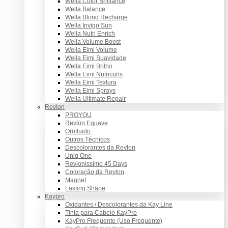
Wella Color Brilliance
Wella Balance
Wella Blond Recharge
Wella Invigo Sun
Wella Nutri Enrich
Wella Volume Boost
Wella Eimi Volume
Wella Eimi Suavidade
Wella Eimi Brilho
Wella Eimi Nutricurls
Wella Eimi Textura
Wella Eimi Sprays
Wella Ultimate Repair
Revlon
PROYOU
Revlon Equave
Orofluido
Outros Técnicos
Descolorantes da Revlon
Uniq One
Revlonissimo 45 Days
Coloração da Revlon
Magnet
Lasting Shape
Kaypro
Oxidantes / Descolorantes da Kay Line
Tinta para Cabelo KayPro
KayPro Frequente (Uso Frequente)