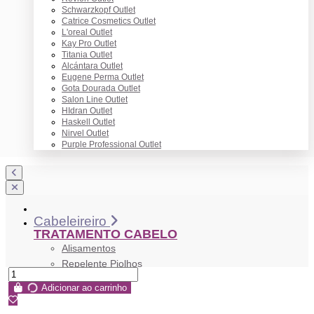
Schwarzkopf Outlet
Catrice Cosmetics Outlet
L'oreal Outlet
Kay Pro Outlet
Titania Outlet
Alcántara Outlet
Eugene Perma Outlet
Gota Dourada Outlet
Salon Line Outlet
HIdran Outlet
Haskell Outlet
Nirvel Outlet
Purple Professional Outlet
Cabeleireiro
TRATAMENTO CABELO
Alisamentos
Repelente Piolhos
Tratamento Antiqueda
Adicionar ao carrinho
Tratamento Anticaspa
Anti Frizz