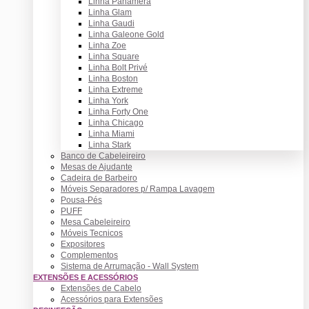
Linha Panamera
Linha Glam
Linha Gaudi
Linha Galeone Gold
Linha Zoe
Linha Square
Linha Bolt Privé
Linha Boston
Linha Extreme
Linha York
Linha Forty One
Linha Chicago
Linha Miami
Linha Stark
Banco de Cabeleireiro
Mesas de Ajudante
Cadeira de Barbeiro
Móveis Separadores p/ Rampa Lavagem
Pousa-Pés
PUFF
Mesa Cabeleireiro
Móveis Tecnicos
Expositores
Complementos
Sistema de Arrumação - Wall System
EXTENSÕES E ACESSÓRIOS
Extensões de Cabelo
Acessórios para Extensões