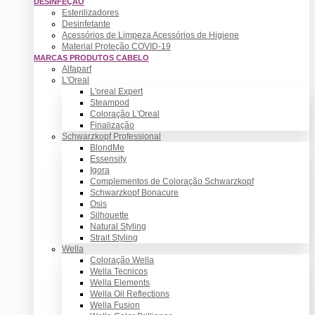
DESINFEÇÃO
Esterilizadores
Desinfetante
Acessórios de Limpeza Acessórios de Higiene
Material Proteção COVID-19
MARCAS PRODUTOS CABELO
Alfaparf
L'Oreal
L'oreal Expert
Steampod
Coloração L'Oreal
Finalização
Schwarzkopf Professional
BlondMe
Essensity
Igora
Complementos de Coloração Schwarzkopf
Schwarzkopf Bonacure
Osis
Silhouette
Natural Styling
Strait Styling
Wella
Coloração Wella
Wella Tecnicos
Wella Elements
Wella Oil Reflections
Wella Fusion