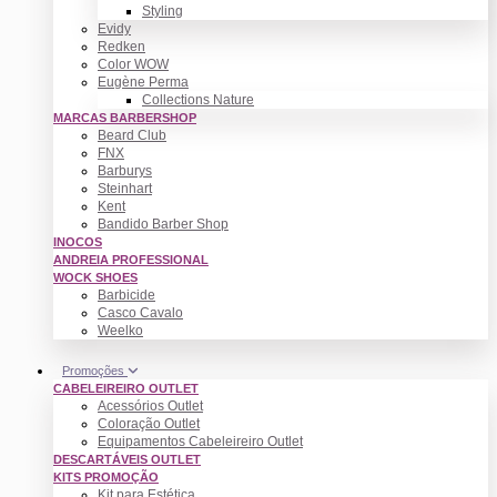
Styling
Evidy
Redken
Color WOW
Eugène Perma
Collections Nature
MARCAS BARBERSHOP
Beard Club
FNX
Barburys
Steinhart
Kent
Bandido Barber Shop
INOCOS
ANDREIA PROFESSIONAL
WOCK SHOES
Barbicide
Casco Cavalo
Weelko
Promoções
CABELEIREIRO OUTLET
Acessórios Outlet
Coloração Outlet
Equipamentos Cabeleireiro Outlet
DESCARTÁVEIS OUTLET
KITS PROMOÇÃO
Kit para Estética