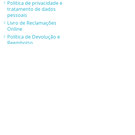
Politica de privacidade e
tratamento de dados
pessoais
Livro de Reclamações
Online
Política de Devolução e
Reembolso
Parcerias Presença de
Luxo
* Condições de Envios e
Recolhas
Contatos
Rua Via Jean Piaget nº 116, 4410-236 Canelas Vila Nova
Gaia
220 174 236
geral@presencadeluxo.pt
Telemóvel/ WhatsAPP 916 967 800