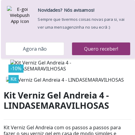
Apoio ao Cliente: 220 174 236
Portes Grátis a partir de
39€ para a Península Ibérica *
Envíos em 24/48h
Desejos (
)
0
Menu
Pesquisar
Entrar
Carrinho
Início
Promoções
Kits Promoção
Kit
Manicure
Kit Verniz Gel Andreia 4 -
LINDASEMARAVILHOSAS
-10%
Kit
Kit Verniz Gel Andreia 4 -
LINDASEMARAVILHOSAS
Kit Verniz Gel Andreia com os passos a passos para
fazer o seu verniz gel em casa de modo simples e