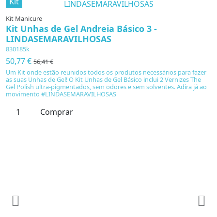
Kit
Kit Manicure
Kit Unhas de Gel Andreia Básico 3 -
LINDASEMARAVILHOSAS
830185k
50,77 €
56,41 €
Um Kit onde estão reunidos todos os produtos necessários para fazer
as suas Unhas de Gel! O Kit Unhas de Gel Básico inclui 2 Vernizes The
Gel Polish ultra-pigmentados, sem odores e sem solventes. Adira já ao
movimento #LINDASEMARAVILHOSAS
Comprar
K
K
L
8
5
Ki
g
c