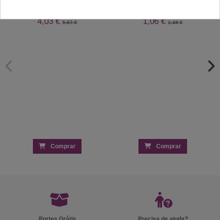
RickiParodi Royal Secret Sérum Capilar
Buffer 100/180 Lavável - Andreia
Hidratação com Óleo de Argão 80ml
Profissional
4,03 €
1,06 €
5,67 €
1,48 €
Comprar
Comprar
Portes Grátis
Precisa de ajuda?