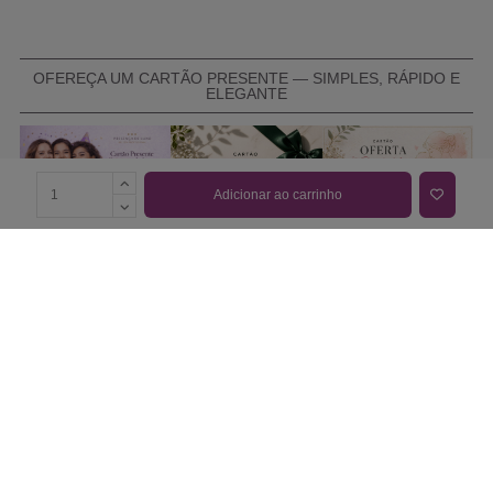
OFEREÇA UM CARTÃO PRESENTE — SIMPLES, RÁPIDO E
ELEGANTE
Adicionar ao carrinho
COMPRAR CARTÃO PRESENTE
PROMOÇÕES E REDUÇÕES
Todas as promoções e reduções de preço constantes na
nossa loja online são válidas de 01/06/2026 A 31/08/2026
INFORMAÇÕES