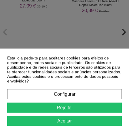
Molecular 500ml
Máscara Leave-In L'Oreal Absolut
27,09 €
Repair Molecular 100ml
30,10 €
20,39 €
22,65 €
Esta loja pede-te para aceitares cookies para efeitos de
desempenho, redes sociais e publicidade. Os cookies de
publicidade e de redes sociais de terceiros são utilizados para
te oferecer funcionalidades sociais e anúncios personalizados.
Aceitas estes cookies e o processamento de dados pessoais
Comprar
Comprar
envolvidos?
Configurar
Clientes Que Compraram Este
Produto Também Compraram:
Rejeite.
Aceitar
-29%
-29%