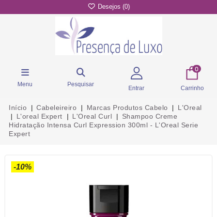
Desejos (
0
)
0
Menu
Pesquisar
Entrar
Carrinho
Início
Cabeleireiro
Marcas Produtos Cabelo
L'Oreal
L'oreal Expert
L'Oreal Curl
Shampoo Creme
Hidratação Intensa Curl Expression 300ml - L'Oreal Serie
Expert
-10%