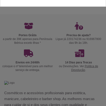
Comprar
Comprar
Portes Grátis
Precisa de ajuda?
a partir de 39€ apenas para Península
Ligue já 220174236 ou 916967800
Ibérica exceto Ilhas *
das 9h às 18h.
Envios em 24/48h
14 Dias para Trocas
coloque o nº telemóvel para um melhor
ou Devoluções. Ver
Politica de
serviço de entrega.
Devolução
.
Cosméticos e acessórios profissionais para estética,
manicure, cabeleireiro e barber shop. As melhores marcas
para cuidar de si e dos seus clientes com qualidade e