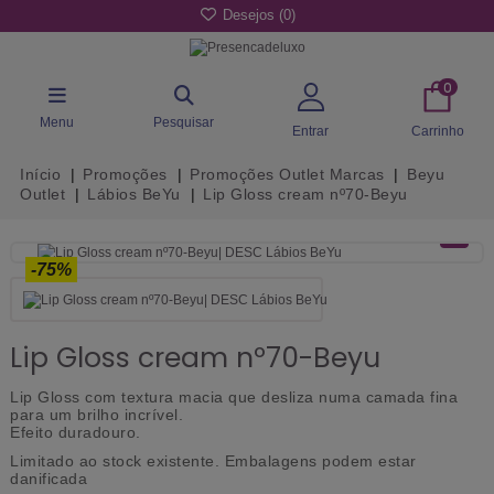
Desejos (
0
)
0
Menu
Pesquisar
Entrar
Carrinho
Início
Promoções
Promoções Outlet Marcas
Beyu
Outlet
Lábios BeYu
Lip Gloss cream nº70-Beyu
-75%
Lip Gloss cream nº70-Beyu
Lip Gloss com textura macia que desliza numa camada fina
para um brilho incrível.
Efeito duradouro.
Limitado ao stock existente.
Embalagens podem estar
danificada