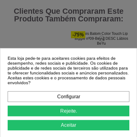
Clientes Que Compraram Este
Produto Também Compraram:
-75%
Lápis Batom Color Touch Lip Biggie
nº09-Beyu
Esta loja pede-te para aceitares cookies para efeitos de
1,24 €
4,95 €
desempenho, redes sociais e publicidade. Os cookies de
publicidade e de redes sociais de terceiros são utilizados para
te oferecer funcionalidades sociais e anúncios personalizados.
Aceitas estes cookies e o processamento de dados pessoais
envolvidos?
Configurar
Rejeite.
Trincha de Coloração Estreita – Cores
Diversas | Precisão e Praticidade no
Aplicar
Aceitar
0,60 €