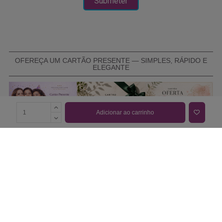
OFEREÇA UM CARTÃO PRESENTE — SIMPLES, RÁPIDO E
ELEGANTE
Adicionar ao carrinho
COMPRAR CARTÃO PRESENTE
PROMOÇÕES E REDUÇÕES
Todas as promoções e reduções de preço constantes na
nossa loja online são válidas de 01/06/2026 A 31/08/2026