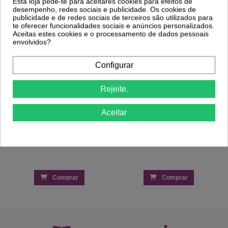
Esta loja pede-te para aceitares cookies para efeitos de
error_outline
This product is not
desempenho, redes sociais e publicidade. Os cookies de
available.
publicidade e de redes sociais de terceiros são utilizados para
te oferecer funcionalidades sociais e anúncios personalizados.
Pedido de produto
Aceitas estes cookies e o processamento de dados pessoais
3,24 €
envolvidos?
4,43 €
Configurar
Rejeite.
Aceitar
Comprar
Comprar