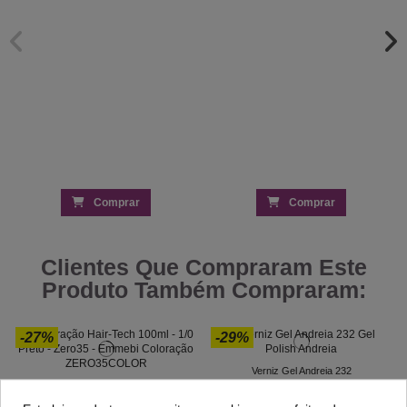
Comprar
Comprar
Clientes Que Compraram Este
Produto Também Compraram:
-27%
-29%
Verniz Gel Andreia 232
5,19 €
Coloração Hair-Tech 100ml - 1/0 Preto -
7,30 €
Zero35 - Emmebi