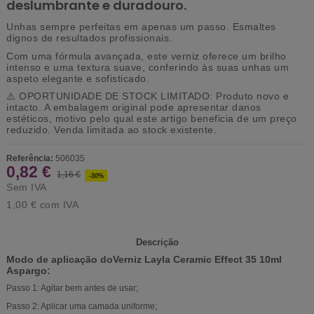
deslumbrante e duradouro.
Unhas sempre perfeitas em apenas um passo. Esmaltes
dignos de resultados profissionais.
Com uma fórmula avançada, este verniz oferece um brilho
intenso e uma textura suave, conferindo às suas unhas um
aspeto elegante e sofisticado.
⚠️
OPORTUNIDADE DE STOCK LIMITADO:
Produto novo e
intacto. A embalagem original pode apresentar danos
estéticos, motivo pelo qual este artigo beneficia de um preço
reduzido. Venda limitada ao stock existente.
Referência:
506035
0,82 €
1,16 €
-30%
Sem IVA
1,00 €
com IVA
Descrição
Modo de aplicação doVerniz Layla Ceramic Effect 35 10ml
Aspargo:
Passo 1: Agitar bem antes de usar;
Passo 2: Aplicar uma camada uniforme;