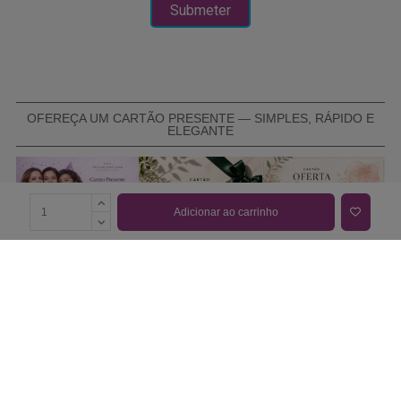
OFEREÇA UM CARTÃO PRESENTE — SIMPLES, RÁPIDO E
ELEGANTE
Adicionar ao carrinho
COMPRAR CARTÃO PRESENTE
PROMOÇÕES E REDUÇÕES
Todas as promoções e reduções de preço constantes na
nossa loja online são válidas de 01/06/2026 A 31/08/2026