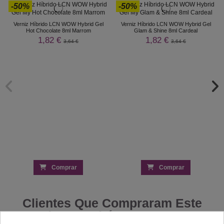
-50%
-50%
Verniz Híbrido LCN WOW Hybrid Gel
Verniz Híbrido LCN WOW Hybrid Gel
Hot Chocolate 8ml Marrom
Glam & Shine 8ml Cardeal
1,82 €
1,82 €
3,64 €
3,64 €
Comprar
Comprar
Clientes Que Compraram Este
Produto Também Compraram: