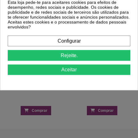
Esta loja pede-te para aceitares cookies para efeitos de
desempenho, redes sociais e publicidade. Os cookies de
publicidade e de redes sociais de terceiros são utilizados para
te oferecer funcionalidades sociais e anúncios personalizados.
Aceitas estes cookies e o processamento de dados pessoais
envolvidos?
Mesa c/ Aspiração e Gavetas de
Óleo de Cutículas GL Nails Pêssego
Manicure Distal - Weelko
75ml – Hidratação Suave com Aroma
Frutado
325,00 €
13,50 €
Configurar
Rejeite.
Aceitar
Comprar
Comprar