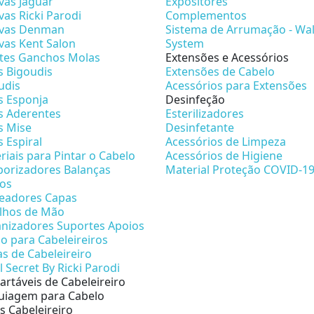
vas Jaguar
Expositores
vas Ricki Parodi
Complementos
vas Denman
Sistema de Arrumação - Wal
vas Kent Salon
System
etes Ganchos Molas
Extensões e Acessórios
s Bigoudis
Extensões de Cabelo
udis
Acessórios para Extensões
s Esponja
Desinfeção
s Aderentes
Esterilizadores
s Mise
Desinfetante
s Espiral
Acessórios de Limpeza
riais para Pintar o Cabelo
Acessórios de Higiene
orizadores Balanças
Material Proteção COVID-1
os
eadores Capas
lhos de Mão
nizadores Suportes Apoios
no para Cabeleireiros
as de Cabeleireiro
l Secret By Ricki Parodi
artáveis de Cabeleireiro
iagem para Cabelo
s Cabeleireiro