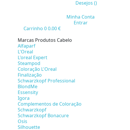
Desejos (
)
Minha Conta
Entrar
Carrinho
0
0.00 €
Marcas Produtos Cabelo
Alfaparf
L'Oreal
L'oreal Expert
Steampod
Coloração L'Oreal
Finalização
Schwarzkopf Professional
BlondMe
Essensity
Igora
Complementos de Coloração
Schwarzkopf
Schwarzkopf Bonacure
Osis
Silhouette