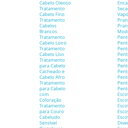
Cabelo Oleoso
Enca
Tratamento
Seca
Cabelo Fino
Vapo
Tratamento
Pran
Cabelos
Pran
Brancos
Mode
Tratamento
Pent
Cabelo Loiro
Pent
Tratamento
Pent
Cabelo Liso
Pent
Tratamento
Pent
para Cabelo
Pent
Cacheado e
Pent
Cabelo Afro
Pen
Tratamento
Pent
para Cabelo
Pent
com
Esco
Coloração
Esco
Tratamento
Esco
para Couro
Esco
Cabeludo
Esco
Sensível
Dive