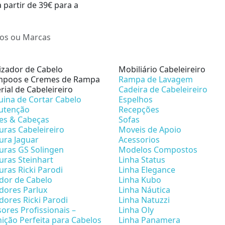
a partir de 39€ para a
lizador de Cabelo
Mobiliário Cabeleireiro
poos e Cremes de Rampa
Rampa de Lavagem
rial de Cabeleireiro
Cadeira de Cabeleireiro
ina de Cortar Cabelo
Espelhos
utenção
Recepções
es & Cabeças
Sofas
uras Cabeleireiro
Moveis de Apoio
ura Jaguar
Acessorios
uras GS Solingen
Modelos Compostos
uras Steinhart
Linha Status
uras Ricki Parodi
Linha Elegance
dor de Cabelo
Linha Kubo
dores Parlux
Linha Náutica
dores Ricki Parodi
Linha Natuzzi
sores Profissionais –
Linha Oly
nição Perfeita para Cabelos
Linha Panamera