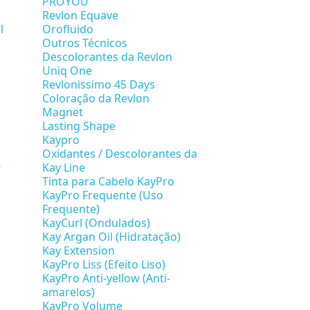
PROYOU
Revlon Equave
l
Orofluido
Outros Técnicos
Descolorantes da Revlon
Uniq One
Revlonissimo 45 Days
Coloração da Revlon
Magnet
Lasting Shape
Kaypro
Oxidantes / Descolorantes da
9
Kay Line
Tinta para Cabelo KayPro
KayPro Frequente (Uso
Frequente)
KayCurl (Ondulados)
Kay Argan Oil (Hidratação)
Kay Extension
KayPro Liss (Efeito Liso)
KayPro Anti-yellow (Anti-
amarelos)
KayPro Volume