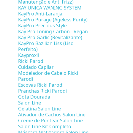
Manutenção e Anti Frizz)
KAY UNICA WANING SYSTEM
KayPro Anti-Laranja
KayPro Purage (Ageless Purity)
KayPro Precious Style
Kay Pro Toning Carbon - Vegan
Kay Pro Garlic (Revitalizante)
KayPro Bazilian Liss (Liso
Perfeito)
Kayproxil
Ricki Parodi
Cuidado Capilar
Modelador de Cabelo Ricki
Parodi
Escovas Ricki Parodi
Pranchas Ricki Parodi
Gota Dourada
Salon Line
Gelatina Salon Line
Ativador de Cachos Salon Line
Creme de Pentear Salon Line
Salon Line Kit Completo
Máscara Matizadora Salon Line