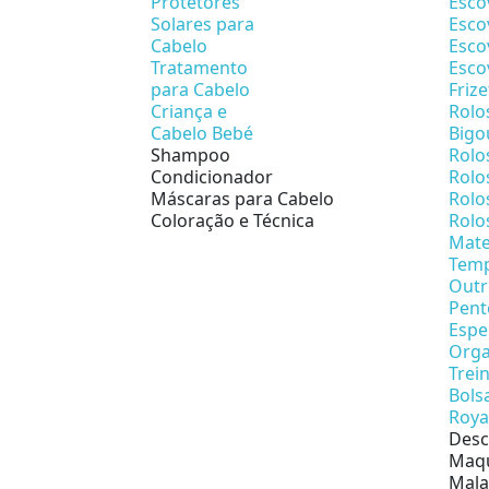
Protetores
Esco
Solares para
Esco
Cabelo
Esco
Tratamento
Esco
para Cabelo
Friz
Criança e
Rolo
Cabelo Bebé
Bigo
Shampoo
Rolo
Condicionador
Rolo
Máscaras para Cabelo
Rolo
Coloração e Técnica
Rolo
Mate
Temp
Outr
Pent
Espe
Orga
Trei
Bols
Roya
Desc
Maqu
Mala