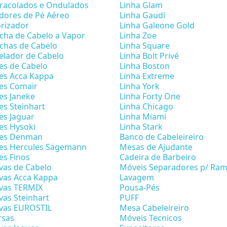
racolados e Ondulados
Linha Glam
dores de Pé Aéreo
Linha Gaudi
rizador
Linha Galeone Gold
cha de Cabelo a Vapor
Linha Zoe
chas de Cabelo
Linha Square
lador de Cabelo
Linha Bolt Privé
es de Cabelo
Linha Boston
es Acca Kappa
Linha Extreme
es Comair
Linha York
es Janeke
Linha Forty One
es Steinhart
Linha Chicago
es Jaguar
Linha Miami
es Hysoki
Linha Stark
tes Denman
Banco de Cabeleireiro
es Hercules Sägemann
Mesas de Ajudante
es Finos
Cadeira de Barbeiro
vas de Cabelo
Móveis Separadores p/ Ra
vas Acca Kappa
Lavagem
vas TERMIX
Pousa-Pés
vas Steinhart
PUFF
vas EUROSTIL
Mesa Cabeleireiro
rsas
Móveis Tecnicos