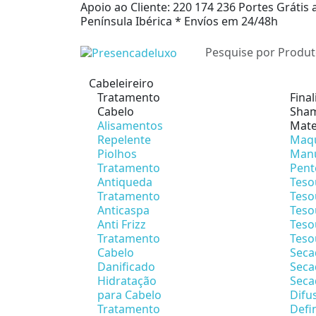
Apoio ao Cliente: 220 174 236
Portes Grátis 
Península Ibérica *
Envíos em 24/48h
Cabeleireiro
Tratamento
Fina
Cabelo
Sham
Alisamentos
Mate
Repelente
Maqu
Piolhos
Man
Tratamento
Pent
Antiqueda
Teso
Tratamento
Teso
Anticaspa
Teso
Anti Frizz
Teso
Tratamento
Teso
Cabelo
Seca
Danificado
Seca
Hidratação
Seca
para Cabelo
Difu
Tratamento
Defi