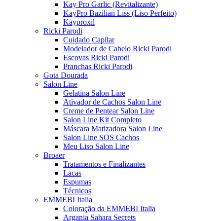
Kay Pro Garlic (Revitalizante)
KayPro Bazilian Liss (Liso Perfeito)
Kayproxil
Ricki Parodi
Cuidado Capilar
Modelador de Cabelo Ricki Parodi
Escovas Ricki Parodi
Pranchas Ricki Parodi
Gota Dourada
Salon Line
Gelatina Salon Line
Ativador de Cachos Salon Line
Creme de Pentear Salon Line
Salon Line Kit Completo
Máscara Matizadora Salon Line
Salon Line SOS Cachos
Meu Liso Salon Line
Broaer
Tratamentos e Finalizantes
Lacas
Espumas
Técnicos
EMMEBI Italia
Coloração da EMMEBI Italia
Argania Sahara Secrets