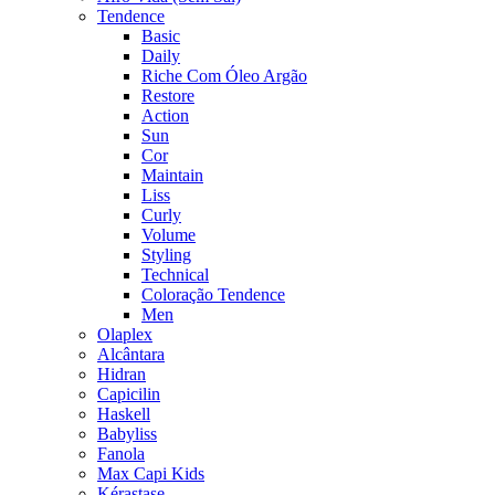
Tendence
Basic
Daily
Riche Com Óleo Argão
Restore
Action
Sun
Cor
Maintain
Liss
Curly
Volume
Styling
Technical
Coloração Tendence
Men
Olaplex
Alcântara
Hidran
Capicilin
Haskell
Babyliss
Fanola
Max Capi Kids
Kérastase