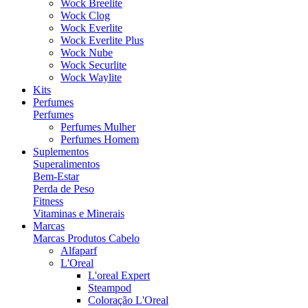
Wock Breelite
Wock Clog
Wock Everlite
Wock Everlite Plus
Wock Nube
Wock Securlite
Wock Waylite
Kits
Perfumes
Perfumes
Perfumes Mulher
Perfumes Homem
Suplementos
Superalimentos
Bem-Estar
Perda de Peso
Fitness
Vitaminas e Minerais
Marcas
Marcas Produtos Cabelo
Alfaparf
L'Oreal
L'oreal Expert
Steampod
Coloração L'Oreal