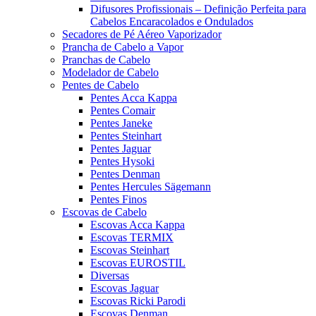
Difusores Profissionais – Definição Perfeita para
Cabelos Encaracolados e Ondulados
Secadores de Pé Aéreo Vaporizador
Prancha de Cabelo a Vapor
Pranchas de Cabelo
Modelador de Cabelo
Pentes de Cabelo
Pentes Acca Kappa
Pentes Comair
Pentes Janeke
Pentes Steinhart
Pentes Jaguar
Pentes Hysoki
Pentes Denman
Pentes Hercules Sägemann
Pentes Finos
Escovas de Cabelo
Escovas Acca Kappa
Escovas TERMIX
Escovas Steinhart
Escovas EUROSTIL
Diversas
Escovas Jaguar
Escovas Ricki Parodi
Escovas Denman