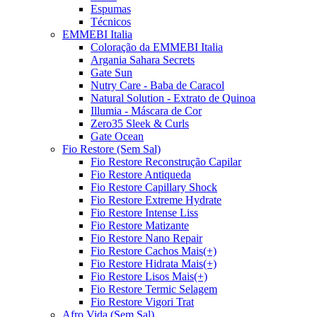
Espumas
Técnicos
EMMEBI Italia
Coloração da EMMEBI Italia
Argania Sahara Secrets
Gate Sun
Nutry Care - Baba de Caracol
Natural Solution - Extrato de Quinoa
Illumia - Máscara de Cor
Zero35 Sleek & Curls
Gate Ocean
Fio Restore (Sem Sal)
Fio Restore Reconstrução Capilar
Fio Restore Antiqueda
Fio Restore Capillary Shock
Fio Restore Extreme Hydrate
Fio Restore Intense Liss
Fio Restore Matizante
Fio Restore Nano Repair
Fio Restore Cachos Mais(+)
Fio Restore Hidrata Mais(+)
Fio Restore Lisos Mais(+)
Fio Restore Termic Selagem
Fio Restore Vigori Trat
Afro Vida (Sem Sal)