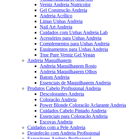
Verniz Andreia Nutricolor
Gel Construção Andreia
Andreia Acrílico
Limas Unhas Andreia
Nail Art Andreia
Cuidados com Unhas Andreia Lab
Acessórios para Unhas Andreia
Complementos para Unhas Andreia
Equipamentos para Unhas Andreia
True Pure Verniz Gel Vegan
Andreia Maquilhagem
Andreia Maquilhagem Rosto
Andreia Maquilhagem Olhos
Batom Andreia
Essenciais de Maquilhagem Andreia
Produtos Cabelo Profissional Andreia
Descolorantes Andreia
Coloração Andreia
Power Blonde Coloração Aclarante Andreia
Cuidados Cabelo Pintado Andreia
Essenciais para Coloração Andreia
Escovas Andreia
Cuidados com a Pele Andreia
Desinfeção com Andreia Profissional
Expositores Andreia Profissional