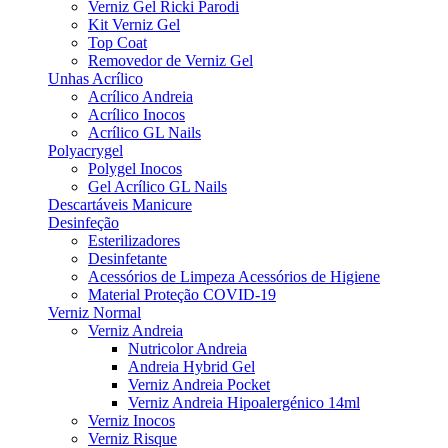
Verniz Gel Ricki Parodi
Kit Verniz Gel
Top Coat
Removedor de Verniz Gel
Unhas Acrílico
Acrílico Andreia
Acrílico Inocos
Acrílico GL Nails
Polyacrygel
Polygel Inocos
Gel Acrílico GL Nails
Descartáveis Manicure
Desinfeção
Esterilizadores
Desinfetante
Acessórios de Limpeza Acessórios de Higiene
Material Proteção COVID-19
Verniz Normal
Verniz Andreia
Nutricolor Andreia
Andreia Hybrid Gel
Verniz Andreia Pocket
Verniz Andreia Hipoalergénico 14ml
Verniz Inocos
Verniz Risque