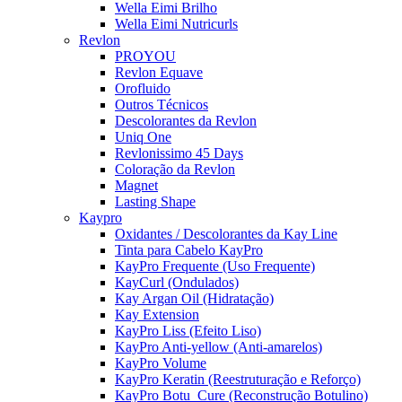
Wella Eimi Brilho
Wella Eimi Nutricurls
Revlon
PROYOU
Revlon Equave
Orofluido
Outros Técnicos
Descolorantes da Revlon
Uniq One
Revlonissimo 45 Days
Coloração da Revlon
Magnet
Lasting Shape
Kaypro
Oxidantes / Descolorantes da Kay Line
Tinta para Cabelo KayPro
KayPro Frequente (Uso Frequente)
KayCurl (Ondulados)
Kay Argan Oil (Hidratação)
Kay Extension
KayPro Liss (Efeito Liso)
KayPro Anti-yellow (Anti-amarelos)
KayPro Volume
KayPro Keratin (Reestruturação e Reforço)
KayPro Botu_Cure (Reconstrução Botulino)