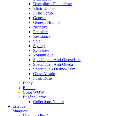
Discipline - Fluidealiste
Elixir Ultime
Fusio Scrub
Genesis
Genesis Homme
Nutritive
Première
Résistance
Soleil
Styling
Symbiose
Volumifique
Specifique - Anti-Oleosidade
Specifique - Anti-Queda
Specifique - Dermo-Calm
Gloss Absolu
Fusio Dose
Evidy
Redken
Color WOW
Eugène Perma
Collections Nature
Estética
Marquesa
Marquesa Portátil