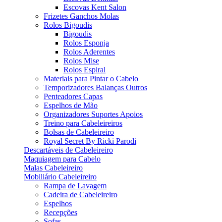
Escovas Kent Salon
Frizetes Ganchos Molas
Rolos Bigoudis
Bigoudis
Rolos Esponja
Rolos Aderentes
Rolos Mise
Rolos Espiral
Materiais para Pintar o Cabelo
Temporizadores Balanças Outros
Penteadores Capas
Espelhos de Mão
Organizadores Suportes Apoios
Treino para Cabeleireiros
Bolsas de Cabeleireiro
Royal Secret By Ricki Parodi
Descartáveis de Cabeleireiro
Maquiagem para Cabelo
Malas Cabeleireiro
Mobiliário Cabeleireiro
Rampa de Lavagem
Cadeira de Cabeleireiro
Espelhos
Recepções
Sofas