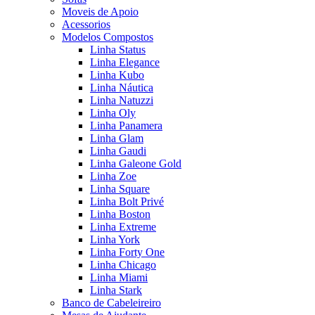
Moveis de Apoio
Acessorios
Modelos Compostos
Linha Status
Linha Elegance
Linha Kubo
Linha Náutica
Linha Natuzzi
Linha Oly
Linha Panamera
Linha Glam
Linha Gaudi
Linha Galeone Gold
Linha Zoe
Linha Square
Linha Bolt Privé
Linha Boston
Linha Extreme
Linha York
Linha Forty One
Linha Chicago
Linha Miami
Linha Stark
Banco de Cabeleireiro