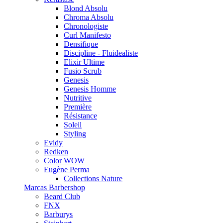
Blond Absolu
Chroma Absolu
Chronologiste
Curl Manifesto
Densifique
Discipline - Fluidealiste
Elixir Ultime
Fusio Scrub
Genesis
Genesis Homme
Nutritive
Première
Résistance
Soleil
Styling
Evidy
Redken
Color WOW
Eugène Perma
Collections Nature
Marcas Barbershop
Beard Club
FNX
Barburys