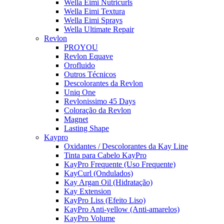
Wella Eimi Nutricurls
Wella Eimi Textura
Wella Eimi Sprays
Wella Ultimate Repair
Revlon
PROYOU
Revlon Equave
Orofluido
Outros Técnicos
Descolorantes da Revlon
Uniq One
Revlonissimo 45 Days
Coloração da Revlon
Magnet
Lasting Shape
Kaypro
Oxidantes / Descolorantes da Kay Line
Tinta para Cabelo KayPro
KayPro Frequente (Uso Frequente)
KayCurl (Ondulados)
Kay Argan Oil (Hidratação)
Kay Extension
KayPro Liss (Efeito Liso)
KayPro Anti-yellow (Anti-amarelos)
KayPro Volume