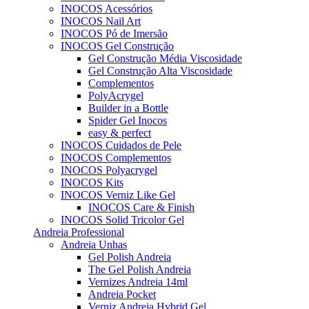
INOCOS Acessórios
INOCOS Nail Art
INOCOS Pó de Imersão
INOCOS Gel Construção
Gel Construção Média Viscosidade
Gel Construção Alta Viscosidade
Complementos
PolyAcrygel
Builder in a Bottle
Spider Gel Inocos
easy & perfect
INOCOS Cuidados de Pele
INOCOS Complementos
INOCOS Polyacrygel
INOCOS Kits
INOCOS Verniz Like Gel
INOCOS Care & Finish
INOCOS Solid Tricolor Gel
Andreia Professional
Andreia Unhas
Gel Polish Andreia
The Gel Polish Andreia
Vernizes Andreia 14ml
Andreia Pocket
Verniz Andreia Hybrid Gel