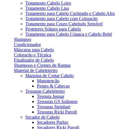
Tratamento Cabelo Loiro
Tratamento Cabelo Liso
Tratamento para Cabelo Cacheado e Cabelo Afro
Tratamento para Cabelo com Coloração
Tratamento para Couro Cabeludo Sensível
Protetores Solares para Cabelo
Tratamento para Cabelo Criança e Cabelo Bebé
Shampoo
Condicionador
Máscaras para Cabelo
Coloração e Técnica
Finalizador de Cabelo
Shampoos e Cremes de Rampa
Material de Cabeleireiro
Maquina de Cortar Cabelo
Manutenção
Pentes & Cabeças
Tesouras Cabeleireiro
Tesoura Jaguar
Tesouras GS Solingen
Tesouras Steinhart
Tesouras Ricki Parodi
Secador de Cabelo
Secadores Parlux
Secadores Ricki Parodi