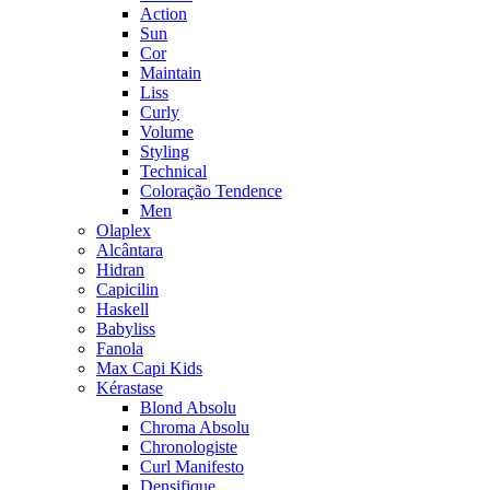
Action
Sun
Cor
Maintain
Liss
Curly
Volume
Styling
Technical
Coloração Tendence
Men
Olaplex
Alcântara
Hidran
Capicilin
Haskell
Babyliss
Fanola
Max Capi Kids
Kérastase
Blond Absolu
Chroma Absolu
Chronologiste
Curl Manifesto
Densifique