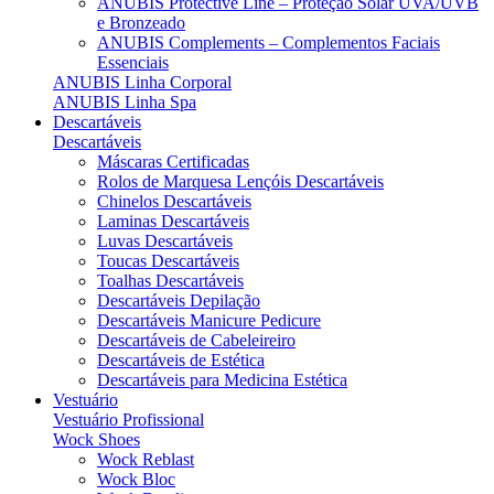
ANUBIS Protective Line – Proteção Solar UVA/UVB
e Bronzeado
ANUBIS Complements – Complementos Faciais
Essenciais
ANUBIS Linha Corporal
ANUBIS Linha Spa
Descartáveis
Descartáveis
Máscaras Certificadas
Rolos de Marquesa Lençóis Descartáveis
Chinelos Descartáveis
Laminas Descartáveis
Luvas Descartáveis
Toucas Descartáveis
Toalhas Descartáveis
Descartáveis Depilação
Descartáveis Manicure Pedicure
Descartáveis de Cabeleireiro
Descartáveis de Estética
Descartáveis para Medicina Estética
Vestuário
Vestuário Profissional
Wock Shoes
Wock Reblast
Wock Bloc