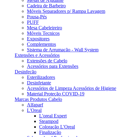
Mesas de Ajudante
Cadeira de Barbeiro
Móveis Separadores p/ Rampa Lavagem
Pousa-Pés
PUFF
Mesa Cabeleireiro
Móveis Tecnicos
Expositores
Complementos
Sistema de Arrumação - Wall System
Extensões e Acessórios
Extensões de Cabelo
Acessórios para Extensões
Desinfeção
Esterilizadores
Desinfetante
Acessórios de Limpeza Acessórios de Higiene
Material Proteção COVID-19
Marcas Produtos Cabelo
Alfaparf
L'Oreal
L'oreal Expert
Steampod
Coloração L'Oreal
Finalização