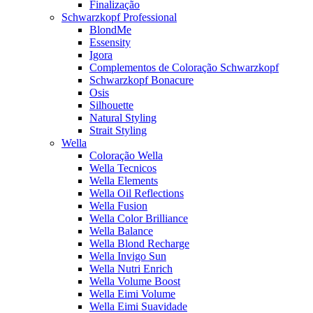
Finalização
Schwarzkopf Professional
BlondMe
Essensity
Igora
Complementos de Coloração Schwarzkopf
Schwarzkopf Bonacure
Osis
Silhouette
Natural Styling
Strait Styling
Wella
Coloração Wella
Wella Tecnicos
Wella Elements
Wella Oil Reflections
Wella Fusion
Wella Color Brilliance
Wella Balance
Wella Blond Recharge
Wella Invigo Sun
Wella Nutri Enrich
Wella Volume Boost
Wella Eimi Volume
Wella Eimi Suavidade