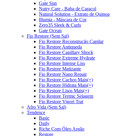
Gate Sun
Nutry Care - Baba de Caracol
Natural Solution - Extrato de Quinoa
Illumia - Máscara de Cor
Zero35 Sleek & Curls
Gate Ocean
Fio Restore (Sem Sal)
Fio Restore Reconstrução Capilar
Fio Restore Antiqueda
Fio Restore Capillary Shock
Fio Restore Extreme Hydrate
Fio Restore Intense Liss
Fio Restore Matizante
Fio Restore Nano Repair
Fio Restore Cachos Mais(+)
Fio Restore Hidrata Mais(+)
Fio Restore Lisos Mais(+)
Fio Restore Termic Selagem
Fio Restore Vigori Trat
Afro Vida (Sem Sal)
Tendence
Basic
Daily
Riche Com Óleo Argão
Restore