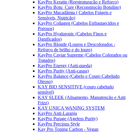
KayPro Keratin (Reestruturação e Reforço)
KayPro Botu_Cure (Reconstrução Botulino)
KayPro Macadâmia ( Cabelos Frágeis e
Sensíveis, Nutrição)
KayPro Collagen (Cabelos Enfraquecidos e
Porosos)
KayPro Hyaluronic (Cabelos Finos e
Danificados)
KayPro Blonde (Louros e Descolorados -
Reforço de brilho e do louro)
KayPro Caviar Supreme (Cabelos Colorados ou
Tratados)
KayPro Energy (Anti-queda)
KayPro Purity (Anti-caspa)
KayPro Balance (Cabelo e Couro Cabeludo
Oleoso)
KAY BIO SENSITIVE (couro cabeludo
sensível)
KAY SLEEK (Alisamento, Manutenção e Anti
Frizz)
KAY UNICA WANING SYSTEM
KayPro Anti-Laranja
KayPro Purage (Ageless Purity)
KayPro Precious Style
Kay Pro Toning Carbon - Vegan