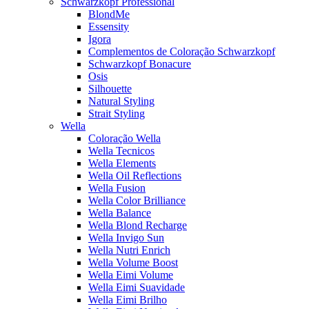
Schwarzkopf Professional
BlondMe
Essensity
Igora
Complementos de Coloração Schwarzkopf
Schwarzkopf Bonacure
Osis
Silhouette
Natural Styling
Strait Styling
Wella
Coloração Wella
Wella Tecnicos
Wella Elements
Wella Oil Reflections
Wella Fusion
Wella Color Brilliance
Wella Balance
Wella Blond Recharge
Wella Invigo Sun
Wella Nutri Enrich
Wella Volume Boost
Wella Eimi Volume
Wella Eimi Suavidade
Wella Eimi Brilho