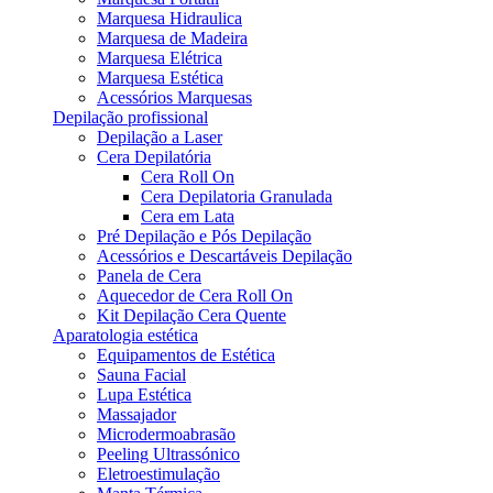
Marquesa Hidraulica
Marquesa de Madeira
Marquesa Elétrica
Marquesa Estética
Acessórios Marquesas
Depilação profissional
Depilação a Laser
Cera Depilatória
Cera Roll On
Cera Depilatoria Granulada
Cera em Lata
Pré Depilação e Pós Depilação
Acessórios e Descartáveis Depilação
Panela de Cera
Aquecedor de Cera Roll On
Kit Depilação Cera Quente
Aparatologia estética
Equipamentos de Estética
Sauna Facial
Lupa Estética
Massajador
Microdermoabrasão
Peeling Ultrassónico
Eletroestimulação