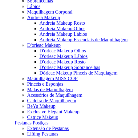
Sobrancelhas
Lábios
Maquilhagem Corporal
Andreia Makeup
Andreia Makeup Rosto
Andreia Makeup Olhos
Andreia Makeup Lábios
Andreia Makeup Essenciais de Maquilhagem
D'orleac Makeup
D'orleac Makeup Olhos
D'orleac Makeup Lábios
D'orleac Makeup Rosto
D'orleac Makeup Sobrancelhas
Dórleac Makeup Pinceis de Maquiagem
Maquilhagem MISS COP
Pincéis e Esponjas
Malas de Maquilhagem
Acessórios de Maquilhagem
Cadeira de Maquilhagem
BeYu Makeup
Exclusive Elegant Makeup
Catrice Makeup
Pestanas Postiças
Extensão de Pestanas
Lifting Pestanas