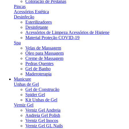
Coloração de Pestanas
Pinças
Acessórios Estética
Desinfeção
Esterilizadores
Desinfetante
Acessórios de Limpeza Acessórios de Higiene
Material Proteção COVID-19
Spa
Velas de Massagem
Óleo para Massagem
Creme de Massagem
Pedras Quentes
Gel de Banho
Maderoterapia
Manicure
Unhas de Gel
Gel de Construção
Spider Gel
Kit Unhas de Gel
Verniz Gel
Verniz Gel Andreia
Andreia Gel Polish
Verniz Gel Inocos
Verniz Gel GL Nails