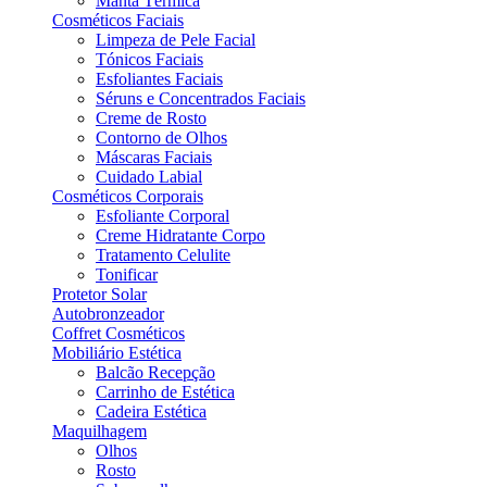
Manta Térmica
Cosméticos Faciais
Limpeza de Pele Facial
Tónicos Faciais
Esfoliantes Faciais
Séruns e Concentrados Faciais
Creme de Rosto
Contorno de Olhos
Máscaras Faciais
Cuidado Labial
Cosméticos Corporais
Esfoliante Corporal
Creme Hidratante Corpo
Tratamento Celulite
Tonificar
Protetor Solar
Autobronzeador
Coffret Cosméticos
Mobiliário Estética
Balcão Recepção
Carrinho de Estética
Cadeira Estética
Maquilhagem
Olhos
Rosto