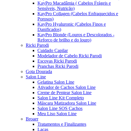
KayPro Macadâmia ( Cabelos Frágeis e
Sensíveis, Nutrição)
KayPro Collagen (Cabelos Enfraquecidos e
Porosos)
KayPro Hyaluronic (Cabelos Finos e
Danificados)
KayPro Blonde (Louros e Descolorados -
Reforço de brilho e do louro)
Ricki Parodi
Cuidado Capilar
Modelador de Cabelo Ricki Parodi
Escovas Ricki Parodi
Pranchas Ricki Parodi
Gota Dourada
Salon Line
Gelatina Salon Line
Ativador de Cachos Salon Line
Creme de Pentear Salon Line
Salon Line Kit Completo
Máscara Matizadora Salon Line
Salon Line SOS Cachos
Meu Liso Salon Line
Broaer
Tratamentos e Finalizantes
Lacas