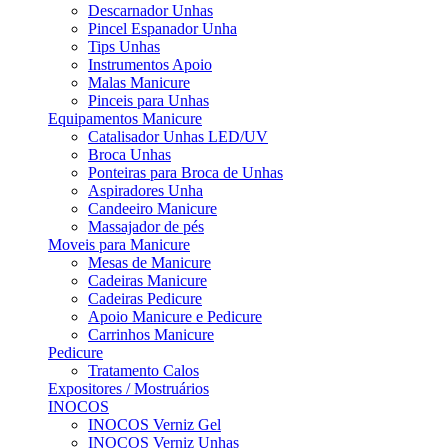
Descarnador Unhas
Pincel Espanador Unha
Tips Unhas
Instrumentos Apoio
Malas Manicure
Pinceis para Unhas
Equipamentos Manicure
Catalisador Unhas LED/UV
Broca Unhas
Ponteiras para Broca de Unhas
Aspiradores Unha
Candeeiro Manicure
Massajador de pés
Moveis para Manicure
Mesas de Manicure
Cadeiras Manicure
Cadeiras Pedicure
Apoio Manicure e Pedicure
Carrinhos Manicure
Pedicure
Tratamento Calos
Expositores / Mostruários
INOCOS
INOCOS Verniz Gel
INOCOS Verniz Unhas