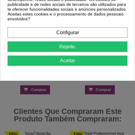
L'Oréal Majirel 7 Louro - Coloração
L'Oréal Majirel 4.8 Castanho Mocha -
publicidade e de redes sociais de terceiros são utilizados para
Permanente 60ml
Coloração 60ml
te oferecer funcionalidades sociais e anúncios personalizados.
9,82 €
9,82 €
Aceitas estes cookies e o processamento de dados pessoais
11,55 €
11,55 €
envolvidos?
Configurar
Rejeite.
Aceitar
Comprar
Comprar
Clientes Que Compraram Este
Produto Também Compraram:
-35%
-10%