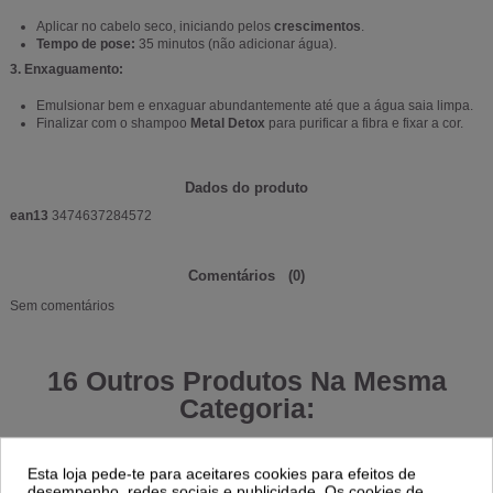
Aplicar no cabelo seco, iniciando pelos
crescimentos
.
Tempo de pose:
35 minutos (não adicionar água).
3. Enxaguamento:
Emulsionar bem e enxaguar abundantemente até que a água saia limpa.
Finalizar com o shampoo
Metal Detox
para purificar a fibra e fixar a cor.
Dados do produto
ean13
3474637284572
Comentários
(0)
Sem comentários
16 Outros Produtos Na Mesma
Categoria:
-15%
-15%
Esta loja pede-te para aceitares cookies para efeitos de
desempenho, redes sociais e publicidade. Os cookies de