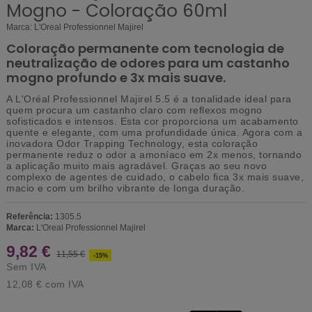
Mogno - Coloração 60ml
Marca:
L'Oreal Professionnel Majirel
Coloração permanente com tecnologia de
neutralização de odores para um castanho
mogno profundo e 3x mais suave.
A
L'Oréal Professionnel Majirel 5.5
é a tonalidade ideal para
quem procura um
castanho claro com reflexos mogno
sofisticados e intensos. Esta cor proporciona um acabamento
quente e elegante, com uma profundidade única. Agora com a
inovadora
Odor Trapping Technology
, esta coloração
permanente reduz o odor a amoníaco em
2x menos
, tornando
a aplicação muito mais agradável. Graças ao seu novo
complexo de agentes de cuidado, o cabelo fica
3x mais suave
,
macio e com um brilho vibrante de longa duração.
Referência:
1305.5
Marca:
L'Oreal Professionnel Majirel
9,82 €
11,55 €
-15%
Sem IVA
12,08 €
com IVA