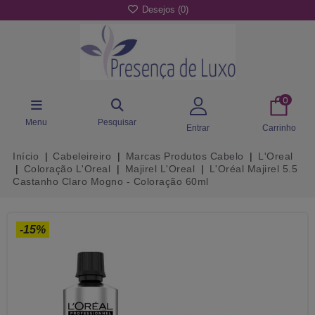
Desejos (
0
)
0
Menu
Pesquisar
Entrar
Carrinho
Início
Cabeleireiro
Marcas Produtos Cabelo
L'Oreal
Coloração L'Oreal
Majirel L'Oreal
L'Oréal Majirel 5.5
Castanho Claro Mogno - Coloração 60ml
-15%