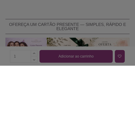
OFEREÇA UM CARTÃO PRESENTE — SIMPLES, RÁPIDO E
ELEGANTE
Adicionar ao carrinho
COMPRAR CARTÃO PRESENTE
PROMOÇÕES E REDUÇÕES
Todas as promoções e reduções de preço constantes na
nossa loja online são válidas de 01/06/2026 A 31/08/2026
INFORMAÇÕES