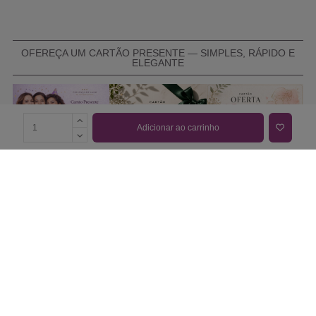
OFEREÇA UM CARTÃO PRESENTE — SIMPLES, RÁPIDO E
ELEGANTE
Adicionar ao carrinho
COMPRAR CARTÃO PRESENTE
PROMOÇÕES E REDUÇÕES
Todas as promoções e reduções de preço constantes na
nossa loja online são válidas de 01/06/2026 A 31/08/2026
INFORMAÇÕES