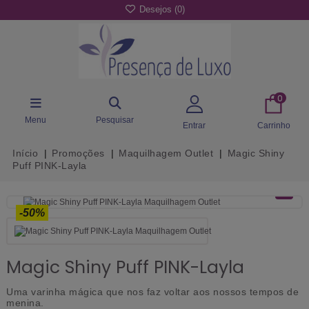
Desejos (
0
)
0
Menu
Pesquisar
Entrar
Carrinho
Início
Promoções
Maquilhagem Outlet
Magic Shiny
Puff PINK-Layla
-50%
Magic Shiny Puff PINK-Layla
Uma varinha mágica que nos faz voltar aos nossos tempos de
menina.