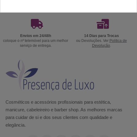
Portes Grátis
Precisa de ajuda?
a partir de 39€ apenas para Península
Ligue já 220174236 ou 916967800
Ibérica exceto Ilhas *
das 9h às 18h.
Envios em 24/48h
14 Dias para Trocas
coloque o nº telemóvel para um melhor
ou Devoluções. Ver
Politica de
serviço de entrega.
Devolução
.
Cosméticos e acessórios profissionais para estética,
manicure, cabeleireiro e barber shop. As melhores marcas
para cuidar de si e dos seus clientes com qualidade e
elegância.