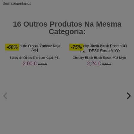
Sem comentários
16 Outros Produtos Na Mesma
Categoria:
-60%
-75%
Lápis de Olhos D'orleac Kajal nº11
Cheeky Blush Blush Rose nº03 Miyo
2,00 €
2,24 €
4,99 €
8,95 €