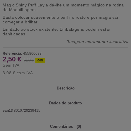
Magic Shiny Puff Layla dá-lhe um momento mágico na rotina
de Maquilhagem...
Basta colocar suavemente o puff no rosto e por magia vai
começar a brilhar.
Limitado ao stock existente.
Embalagens podem estar
danificadas.
*Imagem meramente ilustrativa
Referência:
455866683
2,50 €
5,00 €
-50%
Sem IVA
3,08 €
com IVA
Descrição
Dados do produto
ean13
8010720239415
Comentários
(0)