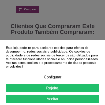
Comprar
Clientes Que Compraram Este
Produto Também Compraram:
-30%
Esta loja pede-te para aceitares cookies para efeitos de
desempenho, redes sociais e publicidade. Os cookies de
Escova Ebony 514 - Steinhart
publicidade e de redes sociais de terceiros são utilizados para
17,81 €
Caneta p/Micromotor Nail Drill Glam Pro
te oferecer funcionalidades sociais e anúncios personalizados.
35000rpm - Inocos
Aceitas estes cookies e o processamento de dados pessoais
39,13 €
55,90 €
envolvidos?
Comprar
Comprar
Configurar
Rejeite.
Aceitar