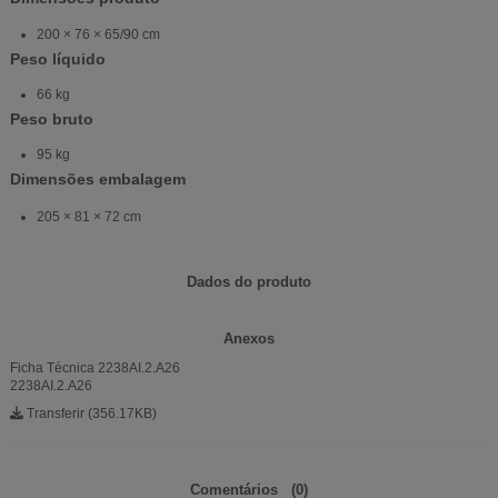
200 × 76 × 65/90 cm
Peso líquido
66 kg
Peso bruto
95 kg
Dimensões embalagem
205 × 81 × 72 cm
Dados do produto
Anexos
Ficha Técnica 2238AI.2.A26
2238AI.2.A26
Transferir (356.17KB)
Comentários
(0)