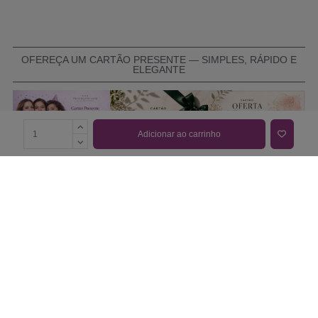
OFEREÇA UM CARTÃO PRESENTE — SIMPLES, RÁPIDO E
ELEGANTE
Adicionar ao carrinho
COMPRAR CARTÃO PRESENTE
PROMOÇÕES E REDUÇÕES
Todas as promoções e reduções de preço constantes na
nossa loja online são válidas de 01/06/2026 A 31/08/2026
INFORMAÇÕES