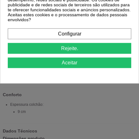
Cor estrutura:
publicidade e de redes sociais de terceiros são utilizados para
te oferecer funcionalidades sociais e anúncios personalizados.
Castanho
Aceitas estes cookies e o processamento de dados pessoais
Estofamento:
envolvidos?
PU
Cor:
Configurar
Branco
Rejeite.
Extras
Aceitar
Suporte rolo papel:
Sim
Conforto
Espessura colchão:
9 cm
Dados Técnicos
Dimensões produto