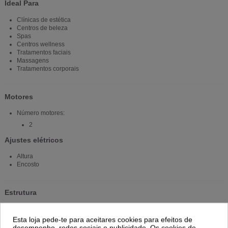
Ideal Para
Clínicas de estética
Centros de beleza
Spas
Centros wellness
Tratamentos faciais
Massagens
Tratamentos corporais
Motores
Número motores:
2
Ajustes elétricos
Altura
Encosto
Estrutura
Estrutura metálica:
Esta loja pede-te para aceitares cookies para efeitos de
Sim
desempenho, redes sociais e publicidade. Os cookies de