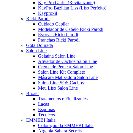
Kay Pro Garlic (Revitalizante)
KayPro Bazilian Liss (Liso Perfeito)
Kayproxil
Ricki Parodi
Cuidado Capilar
Modelador de Cabelo Ricki Parodi
Escovas Ricki Parodi
Pranchas Ricki Parodi
Gota Dourada
Salon Line
Gelatina Salon Line
Ativador de Cachos Salon Line
Creme de Pentear Salon Line
Salon Line Kit Completo
Máscara Matizadora Salon Line
Salon Line SOS Cachos
Meu Liso Salon Line
Broaer
Tratamentos e Finalizantes
Lacas
Espumas
Técnicos
EMMEBI Italia
Coloração da EMMEBI Italia
Argania Sahara Secrets