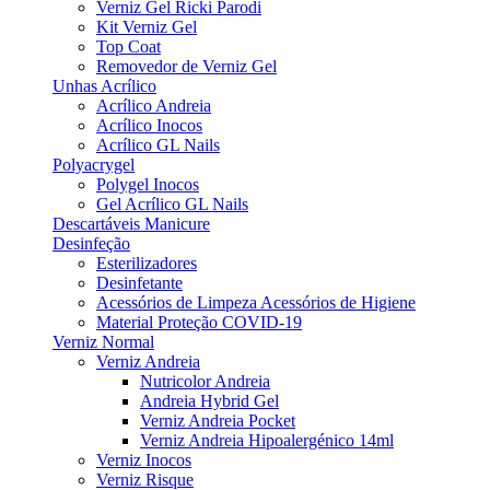
Verniz Gel Ricki Parodi
Kit Verniz Gel
Top Coat
Removedor de Verniz Gel
Unhas Acrílico
Acrílico Andreia
Acrílico Inocos
Acrílico GL Nails
Polyacrygel
Polygel Inocos
Gel Acrílico GL Nails
Descartáveis Manicure
Desinfeção
Esterilizadores
Desinfetante
Acessórios de Limpeza Acessórios de Higiene
Material Proteção COVID-19
Verniz Normal
Verniz Andreia
Nutricolor Andreia
Andreia Hybrid Gel
Verniz Andreia Pocket
Verniz Andreia Hipoalergénico 14ml
Verniz Inocos
Verniz Risque