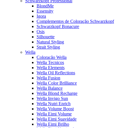
Schwarzkopf Professional
BlondMe
Essensity
Igora
Complementos de Coloração Schwarzkopf
Schwarzkopf Bonacure
Osis
Silhouette
Natural Styling
Strait Styling
Wella
Coloração Wella
Wella Tecnicos
Wella Elements
Wella Oil Reflections
Wella Fusion
Wella Color Brilliance
Wella Balance
Wella Blond Recharge
Wella Invigo Sun
Wella Nutri Enrich
Wella Volume Boost
Wella Eimi Volume
Wella Eimi Suavidade
Wella Eimi Brilho