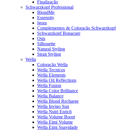
Finalização
Schwarzkopf Professional
BlondMe
Essensity
Igora
Complementos de Coloração Schwarzkopf
Schwarzkopf Bonacure
Osis
Silhouette
Natural Styling
Strait Styling
Wella
Coloração Wella
Wella Tecnicos
Wella Elements
Wella Oil Reflections
Wella Fusion
Wella Color Brilliance
Wella Balance
Wella Blond Recharge
Wella Invigo Sun
Wella Nutri Enrich
Wella Volume Boost
Wella Eimi Volume
Wella Eimi Suavidade