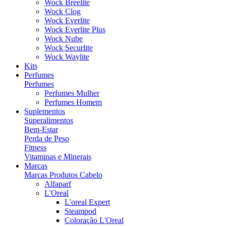
Wock Breelite
Wock Clog
Wock Everlite
Wock Everlite Plus
Wock Nube
Wock Securlite
Wock Waylite
Kits
Perfumes
Perfumes
Perfumes Mulher
Perfumes Homem
Suplementos
Superalimentos
Bem-Estar
Perda de Peso
Fitness
Vitaminas e Minerais
Marcas
Marcas Produtos Cabelo
Alfaparf
L'Oreal
L'oreal Expert
Steampod
Coloração L'Oreal