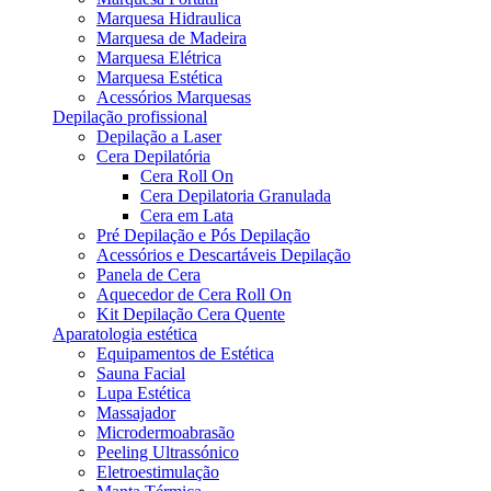
Marquesa Hidraulica
Marquesa de Madeira
Marquesa Elétrica
Marquesa Estética
Acessórios Marquesas
Depilação profissional
Depilação a Laser
Cera Depilatória
Cera Roll On
Cera Depilatoria Granulada
Cera em Lata
Pré Depilação e Pós Depilação
Acessórios e Descartáveis Depilação
Panela de Cera
Aquecedor de Cera Roll On
Kit Depilação Cera Quente
Aparatologia estética
Equipamentos de Estética
Sauna Facial
Lupa Estética
Massajador
Microdermoabrasão
Peeling Ultrassónico
Eletroestimulação