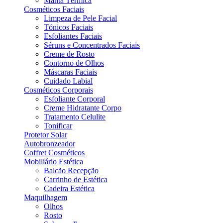
Manta Térmica
Cosméticos Faciais
Limpeza de Pele Facial
Tónicos Faciais
Esfoliantes Faciais
Séruns e Concentrados Faciais
Creme de Rosto
Contorno de Olhos
Máscaras Faciais
Cuidado Labial
Cosméticos Corporais
Esfoliante Corporal
Creme Hidratante Corpo
Tratamento Celulite
Tonificar
Protetor Solar
Autobronzeador
Coffret Cosméticos
Mobiliário Estética
Balcão Recepção
Carrinho de Estética
Cadeira Estética
Maquilhagem
Olhos
Rosto