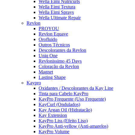
Wella Eimi Nutricurls
Wella Eimi Textura
Wella Eimi Sprays
Wella Ultimate Repair
Revlon
PROYOU
Revlon Equave
Orofluido
Outros Técnicos
Descolorantes da Revlon
Uniq One
Revlonissimo 45 Days
Coloração da Revlon
Magnet
Lasting Shape
Kaypro
Oxidantes / Descolorantes da Kay Line
Tinta para Cabelo KayPro
KayPro Frequente (Uso Frequente)
KayCurl (Ondulados)
Kay Argan Oil (Hidratação)
Kay Extension
KayPro Liss (Efeito Liso)
KayPro Anti-yellow (Anti-amarelos)
KayPro Volume