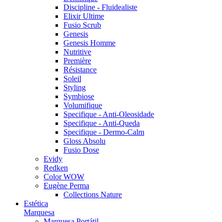
Discipline - Fluidealiste
Elixir Ultime
Fusio Scrub
Genesis
Genesis Homme
Nutritive
Première
Résistance
Soleil
Styling
Symbiose
Volumifique
Specifique - Anti-Oleosidade
Specifique - Anti-Queda
Specifique - Dermo-Calm
Gloss Absolu
Fusio Dose
Evidy
Redken
Color WOW
Eugène Perma
Collections Nature
Estética
Marquesa
Marquesa Portátil