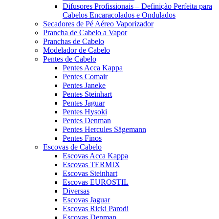
Difusores Profissionais – Definição Perfeita para
Cabelos Encaracolados e Ondulados
Secadores de Pé Aéreo Vaporizador
Prancha de Cabelo a Vapor
Pranchas de Cabelo
Modelador de Cabelo
Pentes de Cabelo
Pentes Acca Kappa
Pentes Comair
Pentes Janeke
Pentes Steinhart
Pentes Jaguar
Pentes Hysoki
Pentes Denman
Pentes Hercules Sägemann
Pentes Finos
Escovas de Cabelo
Escovas Acca Kappa
Escovas TERMIX
Escovas Steinhart
Escovas EUROSTIL
Diversas
Escovas Jaguar
Escovas Ricki Parodi
Escovas Denman