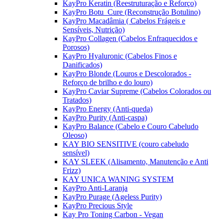
KayPro Keratin (Reestruturação e Reforço)
KayPro Botu_Cure (Reconstrução Botulino)
KayPro Macadâmia ( Cabelos Frágeis e
Sensíveis, Nutrição)
KayPro Collagen (Cabelos Enfraquecidos e
Porosos)
KayPro Hyaluronic (Cabelos Finos e
Danificados)
KayPro Blonde (Louros e Descolorados -
Reforço de brilho e do louro)
KayPro Caviar Supreme (Cabelos Colorados ou
Tratados)
KayPro Energy (Anti-queda)
KayPro Purity (Anti-caspa)
KayPro Balance (Cabelo e Couro Cabeludo
Oleoso)
KAY BIO SENSITIVE (couro cabeludo
sensível)
KAY SLEEK (Alisamento, Manutenção e Anti
Frizz)
KAY UNICA WANING SYSTEM
KayPro Anti-Laranja
KayPro Purage (Ageless Purity)
KayPro Precious Style
Kay Pro Toning Carbon - Vegan