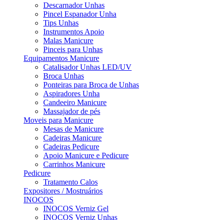
Descarnador Unhas
Pincel Espanador Unha
Tips Unhas
Instrumentos Apoio
Malas Manicure
Pinceis para Unhas
Equipamentos Manicure
Catalisador Unhas LED/UV
Broca Unhas
Ponteiras para Broca de Unhas
Aspiradores Unha
Candeeiro Manicure
Massajador de pés
Moveis para Manicure
Mesas de Manicure
Cadeiras Manicure
Cadeiras Pedicure
Apoio Manicure e Pedicure
Carrinhos Manicure
Pedicure
Tratamento Calos
Expositores / Mostruários
INOCOS
INOCOS Verniz Gel
INOCOS Verniz Unhas