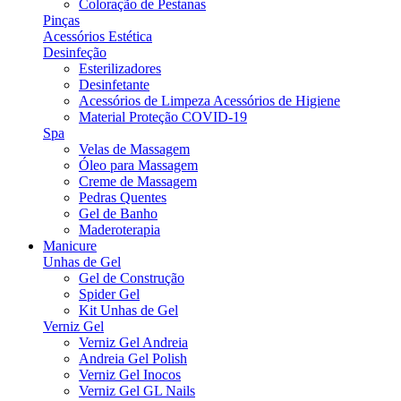
Coloração de Pestanas
Pinças
Acessórios Estética
Desinfeção
Esterilizadores
Desinfetante
Acessórios de Limpeza Acessórios de Higiene
Material Proteção COVID-19
Spa
Velas de Massagem
Óleo para Massagem
Creme de Massagem
Pedras Quentes
Gel de Banho
Maderoterapia
Manicure
Unhas de Gel
Gel de Construção
Spider Gel
Kit Unhas de Gel
Verniz Gel
Verniz Gel Andreia
Andreia Gel Polish
Verniz Gel Inocos
Verniz Gel GL Nails