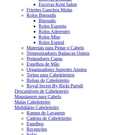
Escovas Kent Salon
Frizetes Ganchos Molas
Rolos Bigoudis
Bigoudis
Rolos Esponja
Rolos Aderentes
Rolos Mise
Rolos Espiral
Materiais para Pintar o Cabelo
Temporizadores Balanças Outros
Penteadores Capas
Espelhos de Mão
Organizadores Suportes Apoios
Treino para Cabeleireiros
Bolsas de Cabeleireiro
Royal Secret By Ricki Parodi
Descartáveis de Cabeleireiro
Maquiagem para Cabelo
Malas Cabeleireiro
Mobiliário Cabeleireiro
Rampa de Lavagem
Cadeira de Cabeleireiro
Espelhos
Recepções
Sofas