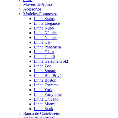
Moveis de Apoio
Acessorios
Modelos Compostos
Linha Status
Linha Elegance
Linha Kubo
Linha Náutica
Linha Natuzzi
Linha Oly
Linha Panamera
Linha Glam
Linha Gaudi
Linha Galeone Gold
Linha Zoe
Linha Square
Linha Bolt Privé
Linha Boston
Linha Extreme
Linha York
Linha Forty One
Linha Chicago
Linha Miami
Linha Stark
Banco de Cabeleireiro