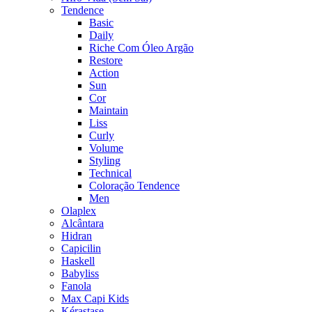
Tendence
Basic
Daily
Riche Com Óleo Argão
Restore
Action
Sun
Cor
Maintain
Liss
Curly
Volume
Styling
Technical
Coloração Tendence
Men
Olaplex
Alcântara
Hidran
Capicilin
Haskell
Babyliss
Fanola
Max Capi Kids
Kérastase