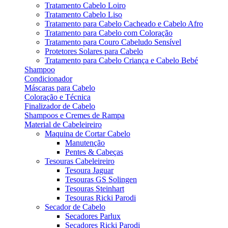
Tratamento Cabelo Loiro
Tratamento Cabelo Liso
Tratamento para Cabelo Cacheado e Cabelo Afro
Tratamento para Cabelo com Coloração
Tratamento para Couro Cabeludo Sensível
Protetores Solares para Cabelo
Tratamento para Cabelo Criança e Cabelo Bebé
Shampoo
Condicionador
Máscaras para Cabelo
Coloração e Técnica
Finalizador de Cabelo
Shampoos e Cremes de Rampa
Material de Cabeleireiro
Maquina de Cortar Cabelo
Manutenção
Pentes & Cabeças
Tesouras Cabeleireiro
Tesoura Jaguar
Tesouras GS Solingen
Tesouras Steinhart
Tesouras Ricki Parodi
Secador de Cabelo
Secadores Parlux
Secadores Ricki Parodi