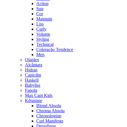
Action
Sun
Cor
Maintain
Liss
Curly
Volume
Styling
Technical
Coloração Tendence
Men
Olaplex
Alcântara
Hidran
Capicilin
Haskell
Babyliss
Fanola
Max Capi Kids
Kérastase
Blond Absolu
Chroma Absolu
Chronologiste
Curl Manifesto
Densifique