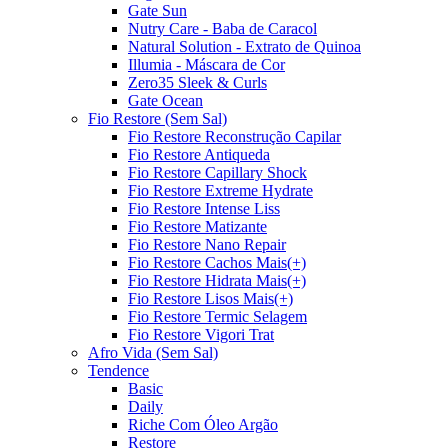
Gate Sun
Nutry Care - Baba de Caracol
Natural Solution - Extrato de Quinoa
Illumia - Máscara de Cor
Zero35 Sleek & Curls
Gate Ocean
Fio Restore (Sem Sal)
Fio Restore Reconstrução Capilar
Fio Restore Antiqueda
Fio Restore Capillary Shock
Fio Restore Extreme Hydrate
Fio Restore Intense Liss
Fio Restore Matizante
Fio Restore Nano Repair
Fio Restore Cachos Mais(+)
Fio Restore Hidrata Mais(+)
Fio Restore Lisos Mais(+)
Fio Restore Termic Selagem
Fio Restore Vigori Trat
Afro Vida (Sem Sal)
Tendence
Basic
Daily
Riche Com Óleo Argão
Restore