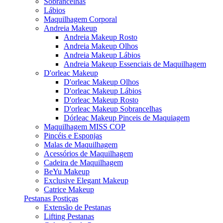
Sobrancelhas
Lábios
Maquilhagem Corporal
Andreia Makeup
Andreia Makeup Rosto
Andreia Makeup Olhos
Andreia Makeup Lábios
Andreia Makeup Essenciais de Maquilhagem
D'orleac Makeup
D'orleac Makeup Olhos
D'orleac Makeup Lábios
D'orleac Makeup Rosto
D'orleac Makeup Sobrancelhas
Dórleac Makeup Pinceis de Maquiagem
Maquilhagem MISS COP
Pincéis e Esponjas
Malas de Maquilhagem
Acessórios de Maquilhagem
Cadeira de Maquilhagem
BeYu Makeup
Exclusive Elegant Makeup
Catrice Makeup
Pestanas Postiças
Extensão de Pestanas
Lifting Pestanas