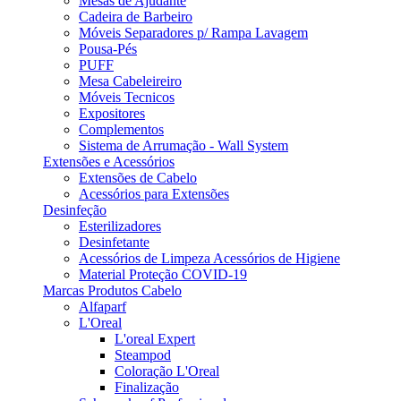
Mesas de Ajudante
Cadeira de Barbeiro
Móveis Separadores p/ Rampa Lavagem
Pousa-Pés
PUFF
Mesa Cabeleireiro
Móveis Tecnicos
Expositores
Complementos
Sistema de Arrumação - Wall System
Extensões e Acessórios
Extensões de Cabelo
Acessórios para Extensões
Desinfeção
Esterilizadores
Desinfetante
Acessórios de Limpeza Acessórios de Higiene
Material Proteção COVID-19
Marcas Produtos Cabelo
Alfaparf
L'Oreal
L'oreal Expert
Steampod
Coloração L'Oreal
Finalização