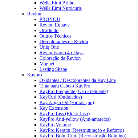
Wella Eimi Brilho
Wella Eimi Nutricurls
Revlon
PROYOU
Revlon Equave
Orofluido
Outros Técnicos
Descolorantes da Revlon
Uniq One
Revlonissimo 45 Days
Coloração da Revlon
Magnet
Lasting Shape
Kaypro
Oxidantes / Descolorantes da Kay Line
Tinta para Cabelo KayPro
KayPro Frequente (Uso Frequente)
KayCurl (Ondulados)
Kay Argan Oil (Hidratação)
Kay Extension
KayPro Liss (Efeito Liso)
KayPro Anti-yellow (Anti-amarelos)
KayPro Volume
KayPro Keratin (Reestruturação e Reforço)
KayPro Botu_Cure (Reconstrução Botulino)