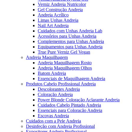
Verniz Andreia Nutricolor
Gel Construção Andreia
Andreia Acrílico
Limas Unhas Andreia
Nail Art Andreia
Cuidados com Unhas Andreia Lab
Acessórios para Unhas Andreia
Complementos para Unhas Andreia
Equipamentos para Unhas Andreia
True Pure Verniz Gel Vegan
Andreia Maquilhagem
Andreia Maquilhagem Rosto
Andreia Maquilhagem Olhos
Batom Andreia
Essenciais de Maquilhagem Andreia
Produtos Cabelo Profissional Andreia
Descolorantes Andreia
Coloração Andreia
Power Blonde Coloração Aclarante Andreia
Cuidados Cabelo Pintado Andreia
Essenciais para Coloração Andreia
Escovas Andreia
Cuidados com a Pele Andreia
Desinfeção com Andreia Profissional
Expositores Andreia Profissional