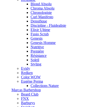
Blond Absolu
Chroma Absolu
Chronologiste
Curl Manifesto
Densifique
Discipline - Fluidealiste
Elixir Ultime
Fusio Scrub
Genesis
Genesis Homme
Nutritive
Première
Résistance
Soleil
Styling
Evidy
Redken
Color WOW
Eugène Perma
Collections Nature
Marcas Barbershop
Beard Club
FNX
Barburys