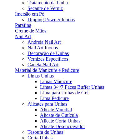
Tratamento da Unha
Secante de Verniz
Imersão em Pó
Dipping Powder Inocos
Parafina
Creme de Mãos
Nail Art
Andreia Nail Art
Nail Art Inocos
Decoração de Unhas
Vernizes Específicos
Caneta Nail Art
Material de Manicure e Pedicure
Limas Unhas
Limas Manicure
Limas 3/4/7 Faces Buffer Unhas
Lima para Unhas de Gel
Lima Pedicure
Alicates para Unhas
Alicate Mundial
Alicate de Cutícula
Alicate Corta Unhas
Alicate Desencravador
Tesoura de Unhas
Corta Unhas