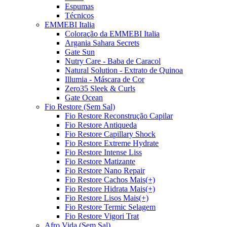
Espumas
Técnicos
EMMEBI Italia
Coloração da EMMEBI Italia
Argania Sahara Secrets
Gate Sun
Nutry Care - Baba de Caracol
Natural Solution - Extrato de Quinoa
Illumia - Máscara de Cor
Zero35 Sleek & Curls
Gate Ocean
Fio Restore (Sem Sal)
Fio Restore Reconstrução Capilar
Fio Restore Antiqueda
Fio Restore Capillary Shock
Fio Restore Extreme Hydrate
Fio Restore Intense Liss
Fio Restore Matizante
Fio Restore Nano Repair
Fio Restore Cachos Mais(+)
Fio Restore Hidrata Mais(+)
Fio Restore Lisos Mais(+)
Fio Restore Termic Selagem
Fio Restore Vigori Trat
Afro Vida (Sem Sal)