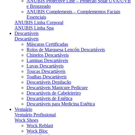
ANUBIS Protective Line – Proteção Solar UVA/UVB
e Bronzeado
ANUBIS Complements – Complementos Faciais
Essenciais
ANUBIS Linha Corporal
ANUBIS Linha Spa
Descartáveis
Descartáveis
Máscaras Certificadas
Rolos de Marquesa Lençóis Descartáveis
Chinelos Descartáveis
Laminas Descartáveis
Luvas Descartáveis
Toucas Descartáveis
Toalhas Descartáveis
Descartáveis Depilação
Descartáveis Manicure Pedicure
Descartáveis de Cabeleireiro
Descartáveis de Estética
Descartáveis para Medicina Estética
Vestuário
Vestuário Profissional
Wock Shoes
Wock Reblast
Wock Bloc