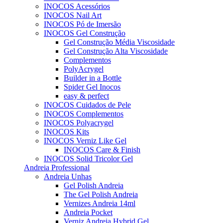
INOCOS Acessórios
INOCOS Nail Art
INOCOS Pó de Imersão
INOCOS Gel Construção
Gel Construção Média Viscosidade
Gel Construção Alta Viscosidade
Complementos
PolyAcrygel
Builder in a Bottle
Spider Gel Inocos
easy & perfect
INOCOS Cuidados de Pele
INOCOS Complementos
INOCOS Polyacrygel
INOCOS Kits
INOCOS Verniz Like Gel
INOCOS Care & Finish
INOCOS Solid Tricolor Gel
Andreia Professional
Andreia Unhas
Gel Polish Andreia
The Gel Polish Andreia
Vernizes Andreia 14ml
Andreia Pocket
Verniz Andreia Hybrid Gel