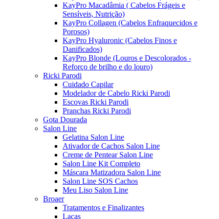
KayPro Macadâmia ( Cabelos Frágeis e
Sensíveis, Nutrição)
KayPro Collagen (Cabelos Enfraquecidos e
Porosos)
KayPro Hyaluronic (Cabelos Finos e
Danificados)
KayPro Blonde (Louros e Descolorados -
Reforço de brilho e do louro)
Ricki Parodi
Cuidado Capilar
Modelador de Cabelo Ricki Parodi
Escovas Ricki Parodi
Pranchas Ricki Parodi
Gota Dourada
Salon Line
Gelatina Salon Line
Ativador de Cachos Salon Line
Creme de Pentear Salon Line
Salon Line Kit Completo
Máscara Matizadora Salon Line
Salon Line SOS Cachos
Meu Liso Salon Line
Broaer
Tratamentos e Finalizantes
Lacas