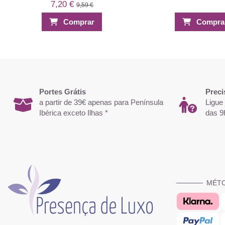
7,20 €
9,59 €
Comprar
Compra
-26%
-30%
Portes Grátis
Preci
a partir de 39€ apenas para Península
Ligue
Ibérica exceto Ilhas *
das 9
MÉT
Recargas Lima Pedicure Média Inox 8
Top Coat Extra Brilho 1
Unidades - Baruffaldi
Finish Inoco
1,37 €
3,01 €