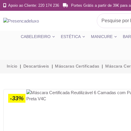
Apoio ao Cliente: 220 174 236
Portes Grátis a partir de 39€ para a
CABELEIREIRO
ESTÉTICA
MANICURE
BAR
Início
Descartáveis
Máscaras Certificadas
Máscara Cert
-33%