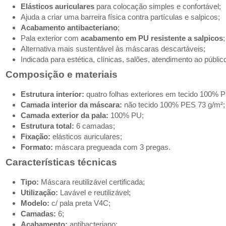
Elásticos auriculares
para colocação simples e confortável;
Ajuda a criar uma barreira física contra partículas e salpicos;
Acabamento antibacteriano
;
Pala exterior com
acabamento em PU resistente a salpicos
;
Alternativa mais sustentável às máscaras descartáveis;
Indicada para estética, clínicas, salões, atendimento ao público
Composição e materiais
Estrutura interior:
quatro folhas exteriores em tecido 100% 
Camada interior da máscara:
não tecido 100% PES 73 g/m²;
Camada exterior da pala:
100% PU;
Estrutura total:
6 camadas;
Fixação:
elásticos auriculares;
Formato:
máscara pregueada com 3 pregas.
Características técnicas
Tipo:
Máscara reutilizável certificada;
Utilização:
Lavável e reutilizável;
Modelo:
c/ pala preta V4C;
Camadas:
6;
Acabamento:
antibacteriano;