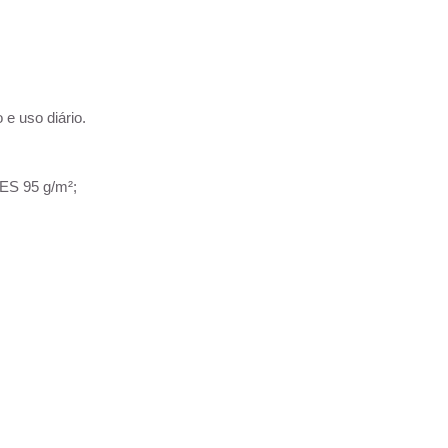
 e uso diário.
PES 95 g/m²;