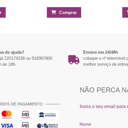
r
Comprar
-30%
-55%
sa de ajuda?
Envios em 24/48h
 já 220174236 ou 916967800
coloque o nº telemóvel
h às 18h.
melhor serviço de entre
ODOS DE PAGAMENTO
1ml - Care &
DESIDRAT - Desidratante de unha
Carimbo 3
s
15ML INOCOS
5,11 €