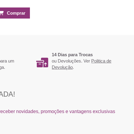
Comprar
-25%
14 Dias para Trocas
 para um
ou Devoluções. Ver
Politica de
ga.
Devolução
.
0x40mm c/Placa Sortida
Verniz Gel A48 Fairy Tale River -
Water Collection - Ricki Parodi
1,58 €
3,49 €
3,36 €