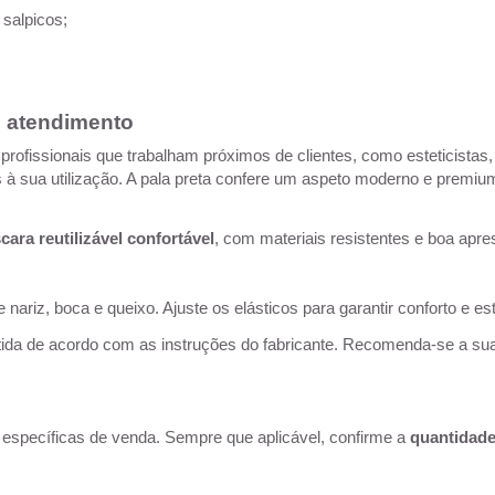
salpicos;
 e atendimento
ofissionais que trabalham próximos de clientes, como esteticistas, c
 à sua utilização. A pala preta confere um aspeto moderno e premiu
ara reutilizável confortável
, com materiais resistentes e boa apre
nariz, boca e queixo. Ajuste os elásticos para garantir conforto e est
tida de acordo com as instruções do fabricante. Recomenda-se a sua
.
es específicas de venda. Sempre que aplicável, confirme a
quantidad