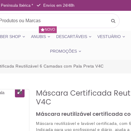
 Península Ibérica *
Envíos em 24/48h
NOVO
BER SHOP
ANUBIS
DESCARTÁVEIS
VESTUÁRIO
PROMOÇÕES
ificada Reutilizável 6 Camadas com Pala Preta V4C
Máscara Certificada Reut
V4C
Máscara reutilizável certificada 
Máscara reutilizável e lavável certificada
, com
Indicada para uso profissional e diário, ajuda a