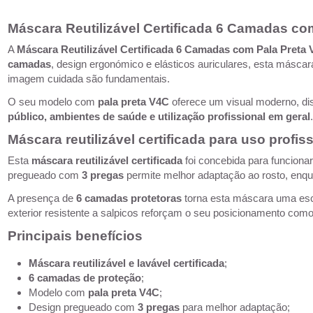
Máscara Reutilizável Certificada 6 Camadas co
A
Máscara Reutilizável Certificada 6 Camadas com Pala Preta
camadas
, design ergonómico e elásticos auriculares, esta máscara
imagem cuidada são fundamentais.
O seu modelo com
pala preta V4C
oferece um visual moderno, di
público, ambientes de saúde e utilização profissional em geral
Máscara reutilizável certificada para uso profiss
Esta
máscara reutilizável certificada
foi concebida para funcionar
pregueado com
3 pregas
permite melhor adaptação ao rosto, enqua
A presença de
6 camadas protetoras
torna esta máscara uma escol
exterior resistente a salpicos reforçam o seu posicionamento co
Principais benefícios
Máscara reutilizável e lavável certificada
;
6 camadas de proteção
;
Modelo com
pala preta V4C
;
Design pregueado com
3 pregas
para melhor adaptação;