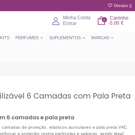
Desejos (
)
Minha Conta
Carrinho
0
0.00 €
Entrar
KITS
PERFUMES
SUPLEMENTOS
MARCAS
ilizável 6 Camadas com Pala Preta
com 6 camadas e pala preta
6 camadas de proteção
, elásticos auriculares e
pala preta V4C
.
 reforçar a proteção contra partículas e salpicos, sendo ideal