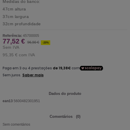
Medidas do banco:
47cm altura
37cm largura
32cm profundidade
Referência:
45700005
77,52 €
96,90 €
-20%
Sem IVA
95,35 €
com IVA
Dados do produto
ean13
5600482301951
Comentários
(0)
Sem comentários