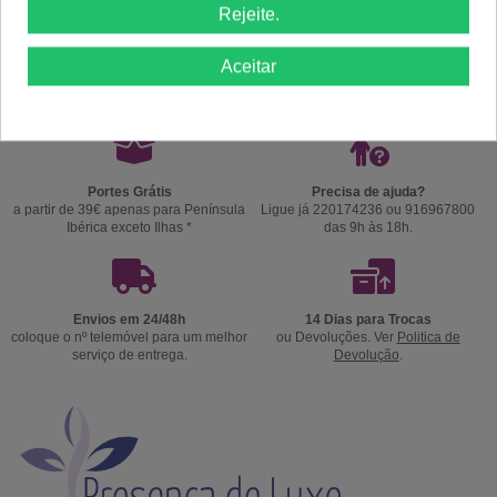
Rejeite.
Comprar
Comprar
Aceitar
Portes Grátis
Precisa de ajuda?
a partir de 39€ apenas para Península
Ligue já 220174236 ou 916967800
Ibérica exceto Ilhas *
das 9h às 18h.
Envios em 24/48h
14 Dias para Trocas
coloque o nº telemóvel para um melhor
ou Devoluções. Ver
Politica de
serviço de entrega.
Devolução
.