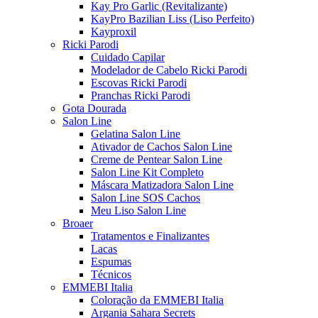
Kay Pro Garlic (Revitalizante)
KayPro Bazilian Liss (Liso Perfeito)
Kayproxil
Ricki Parodi
Cuidado Capilar
Modelador de Cabelo Ricki Parodi
Escovas Ricki Parodi
Pranchas Ricki Parodi
Gota Dourada
Salon Line
Gelatina Salon Line
Ativador de Cachos Salon Line
Creme de Pentear Salon Line
Salon Line Kit Completo
Máscara Matizadora Salon Line
Salon Line SOS Cachos
Meu Liso Salon Line
Broaer
Tratamentos e Finalizantes
Lacas
Espumas
Técnicos
EMMEBI Italia
Coloração da EMMEBI Italia
Argania Sahara Secrets