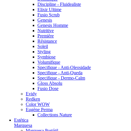
Discipline - Fluidealiste
Elixir Ultime
Fusio Scrub
Genesis
Genesis Homme
Nutritive
Première
Résistance
Soleil
Styling
Symbiose
Volumifique
Specifique - Anti-Oleosidade
Specifique - Anti-Queda
Specifique - Dermo-Calm
Gloss Absolu
Fusio Dose
Evidy
Redken
Color WOW
Eugène Perma
Collections Nature
Estética
Marquesa
Marquesa Portátil