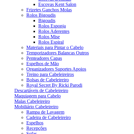
Escovas Kent Salon
Frizetes Ganchos Molas
Rolos Bigoudis
Bigoudis
Rolos Esponja
Rolos Aderentes
Rolos Mise
Rolos Espiral
Materiais para Pintar o Cabelo
Temporizadores Balanças Outros
Penteadores Capas
Espelhos de Mão
Organizadores Suportes Apoios
Treino para Cabeleireiros
Bolsas de Cabeleireiro
Royal Secret By Ricki Parodi
Descartáveis de Cabeleireiro
Maquiagem para Cabelo
Malas Cabeleireiro
Mobiliário Cabeleireiro
Rampa de Lavagem
Cadeira de Cabeleireiro
Espelhos
Recepções
Sofas