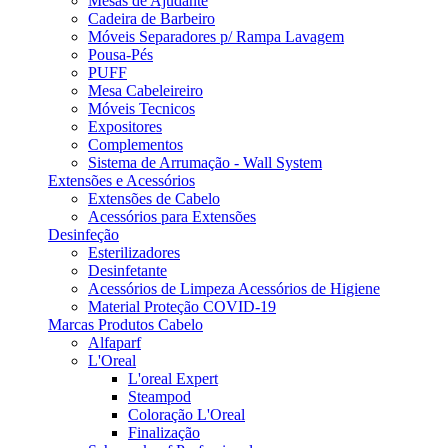
Mesas de Ajudante
Cadeira de Barbeiro
Móveis Separadores p/ Rampa Lavagem
Pousa-Pés
PUFF
Mesa Cabeleireiro
Móveis Tecnicos
Expositores
Complementos
Sistema de Arrumação - Wall System
Extensões e Acessórios
Extensões de Cabelo
Acessórios para Extensões
Desinfeção
Esterilizadores
Desinfetante
Acessórios de Limpeza Acessórios de Higiene
Material Proteção COVID-19
Marcas Produtos Cabelo
Alfaparf
L'Oreal
L'oreal Expert
Steampod
Coloração L'Oreal
Finalização