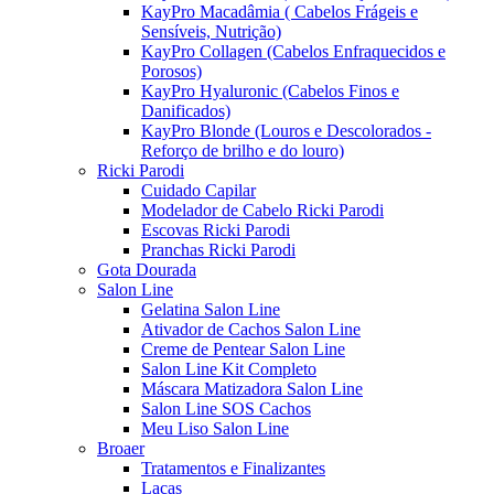
KayPro Macadâmia ( Cabelos Frágeis e
Sensíveis, Nutrição)
KayPro Collagen (Cabelos Enfraquecidos e
Porosos)
KayPro Hyaluronic (Cabelos Finos e
Danificados)
KayPro Blonde (Louros e Descolorados -
Reforço de brilho e do louro)
Ricki Parodi
Cuidado Capilar
Modelador de Cabelo Ricki Parodi
Escovas Ricki Parodi
Pranchas Ricki Parodi
Gota Dourada
Salon Line
Gelatina Salon Line
Ativador de Cachos Salon Line
Creme de Pentear Salon Line
Salon Line Kit Completo
Máscara Matizadora Salon Line
Salon Line SOS Cachos
Meu Liso Salon Line
Broaer
Tratamentos e Finalizantes
Lacas