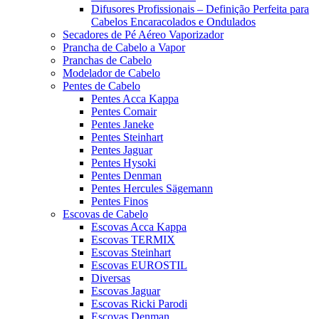
Difusores Profissionais – Definição Perfeita para
Cabelos Encaracolados e Ondulados
Secadores de Pé Aéreo Vaporizador
Prancha de Cabelo a Vapor
Pranchas de Cabelo
Modelador de Cabelo
Pentes de Cabelo
Pentes Acca Kappa
Pentes Comair
Pentes Janeke
Pentes Steinhart
Pentes Jaguar
Pentes Hysoki
Pentes Denman
Pentes Hercules Sägemann
Pentes Finos
Escovas de Cabelo
Escovas Acca Kappa
Escovas TERMIX
Escovas Steinhart
Escovas EUROSTIL
Diversas
Escovas Jaguar
Escovas Ricki Parodi
Escovas Denman