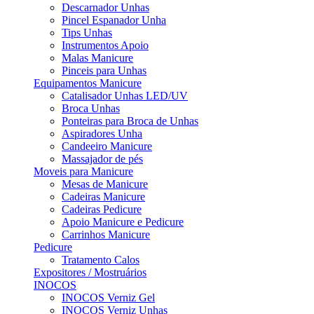
Descarnador Unhas
Pincel Espanador Unha
Tips Unhas
Instrumentos Apoio
Malas Manicure
Pinceis para Unhas
Equipamentos Manicure
Catalisador Unhas LED/UV
Broca Unhas
Ponteiras para Broca de Unhas
Aspiradores Unha
Candeeiro Manicure
Massajador de pés
Moveis para Manicure
Mesas de Manicure
Cadeiras Manicure
Cadeiras Pedicure
Apoio Manicure e Pedicure
Carrinhos Manicure
Pedicure
Tratamento Calos
Expositores / Mostruários
INOCOS
INOCOS Verniz Gel
INOCOS Verniz Unhas