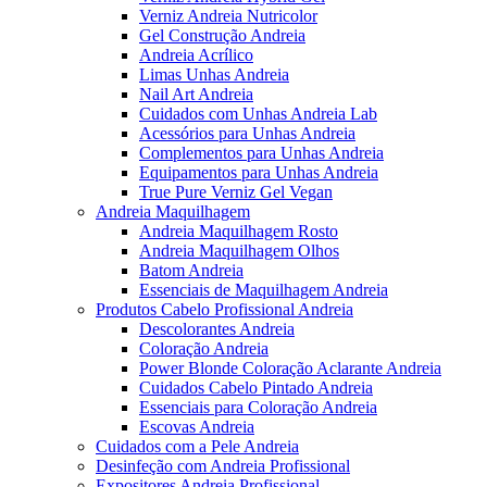
Verniz Andreia Nutricolor
Gel Construção Andreia
Andreia Acrílico
Limas Unhas Andreia
Nail Art Andreia
Cuidados com Unhas Andreia Lab
Acessórios para Unhas Andreia
Complementos para Unhas Andreia
Equipamentos para Unhas Andreia
True Pure Verniz Gel Vegan
Andreia Maquilhagem
Andreia Maquilhagem Rosto
Andreia Maquilhagem Olhos
Batom Andreia
Essenciais de Maquilhagem Andreia
Produtos Cabelo Profissional Andreia
Descolorantes Andreia
Coloração Andreia
Power Blonde Coloração Aclarante Andreia
Cuidados Cabelo Pintado Andreia
Essenciais para Coloração Andreia
Escovas Andreia
Cuidados com a Pele Andreia
Desinfeção com Andreia Profissional
Expositores Andreia Profissional