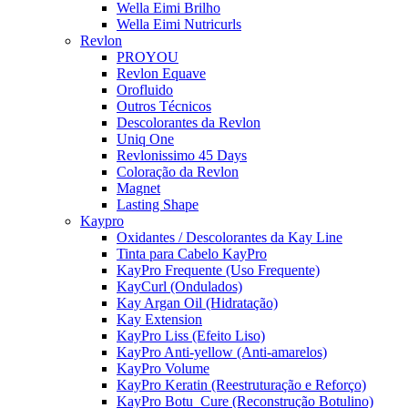
Wella Eimi Brilho
Wella Eimi Nutricurls
Revlon
PROYOU
Revlon Equave
Orofluido
Outros Técnicos
Descolorantes da Revlon
Uniq One
Revlonissimo 45 Days
Coloração da Revlon
Magnet
Lasting Shape
Kaypro
Oxidantes / Descolorantes da Kay Line
Tinta para Cabelo KayPro
KayPro Frequente (Uso Frequente)
KayCurl (Ondulados)
Kay Argan Oil (Hidratação)
Kay Extension
KayPro Liss (Efeito Liso)
KayPro Anti-yellow (Anti-amarelos)
KayPro Volume
KayPro Keratin (Reestruturação e Reforço)
KayPro Botu_Cure (Reconstrução Botulino)