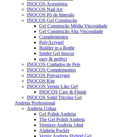
INOCOS Acessórios
INOCOS Nail Art
INOCOS Pó de Imersão
INOCOS Gel Construção
Gel Construção Média Viscosidade
Gel Construção Alta Viscosidade
Complementos
PolyAcrygel
Builder in a Bottle
Spider Gel Inocos
easy & perfect
INOCOS Cuidados de Pele
INOCOS Complementos
INOCOS Polyacrygel
INOCOS Kits
INOCOS Verniz Like Gel
INOCOS Care & Finish
INOCOS Solid Tricolor Gel
Andreia Professional
Andreia Unhas
Gel Polish Andreia
The Gel Polish Andreia
Vernizes Andreia 14ml
Andreia Pocket
Verniz Andreia Hybrid Gel