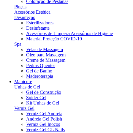
Coloração de Pestanas
Pinças
Acessórios Estética
Desinfeção
Esterilizadores
Desinfetante
Acessórios de Limpeza Acessórios de Higiene
Material Proteção COVID-19
Spa
Velas de Massagem
Óleo para Massagem
Creme de Massagem
Pedras Quentes
Gel de Banho
Maderoterapia
Manicure
Unhas de Gel
Gel de Construção
Spider Gel
Kit Unhas de Gel
Verniz Gel
Verniz Gel Andreia
Andreia Gel Polish
Verniz Gel Inocos
Verniz Gel GL Nails