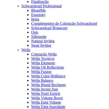
Finalização
Schwarzkopf Professional
BlondMe
Essensity
Igora
Complementos de Coloração Schwarzkopf
Schwarzkopf Bonacure
Osis
Silhouette
Natural Styling
Strait Styling
Wella
Coloração Wella
Wella Tecnicos
Wella Elements
Wella Oil Reflections
Wella Fusion
Wella Color Brilliance
Wella Balance
Wella Blond Recharge
Wella Invigo Sun
Wella Nutri Enrich
Wella Volume Boost
Wella Eimi Volume
Wella Eimi Suavidade