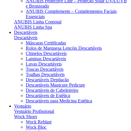
ANUBIS Protective Line – Proteção Solar UVA/UVB
e Bronzeado
ANUBIS Complements – Complementos Faciais
Essenciais
ANUBIS Linha Corporal
ANUBIS Linha Spa
Descartáveis
Descartáveis
Máscaras Certificadas
Rolos de Marquesa Lençóis Descartáveis
Chinelos Descartáveis
Laminas Descartáveis
Luvas Descartáveis
Toucas Descartáveis
Toalhas Descartáveis
Descartáveis Depilação
Descartáveis Manicure Pedicure
Descartáveis de Cabeleireiro
Descartáveis de Estética
Descartáveis para Medicina Estética
Vestuário
Vestuário Profissional
Wock Shoes
Wock Reblast
Wock Bloc