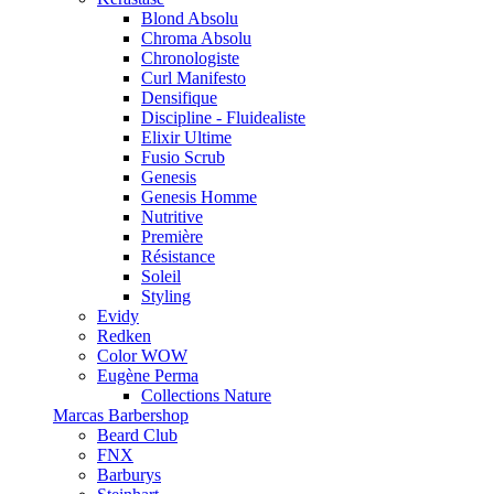
Blond Absolu
Chroma Absolu
Chronologiste
Curl Manifesto
Densifique
Discipline - Fluidealiste
Elixir Ultime
Fusio Scrub
Genesis
Genesis Homme
Nutritive
Première
Résistance
Soleil
Styling
Evidy
Redken
Color WOW
Eugène Perma
Collections Nature
Marcas Barbershop
Beard Club
FNX
Barburys