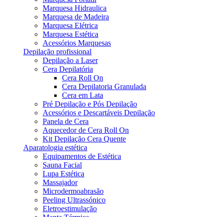
Marquesa Hidraulica
Marquesa de Madeira
Marquesa Elétrica
Marquesa Estética
Acessórios Marquesas
Depilação profissional
Depilação a Laser
Cera Depilatória
Cera Roll On
Cera Depilatoria Granulada
Cera em Lata
Pré Depilação e Pós Depilação
Acessórios e Descartáveis Depilação
Panela de Cera
Aquecedor de Cera Roll On
Kit Depilação Cera Quente
Aparatologia estética
Equipamentos de Estética
Sauna Facial
Lupa Estética
Massajador
Microdermoabrasão
Peeling Ultrassónico
Eletroestimulação