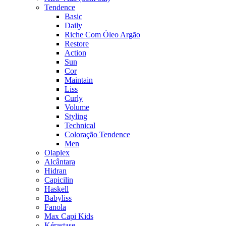
Tendence
Basic
Daily
Riche Com Óleo Argão
Restore
Action
Sun
Cor
Maintain
Liss
Curly
Volume
Styling
Technical
Coloração Tendence
Men
Olaplex
Alcântara
Hidran
Capicilin
Haskell
Babyliss
Fanola
Max Capi Kids
Kérastase