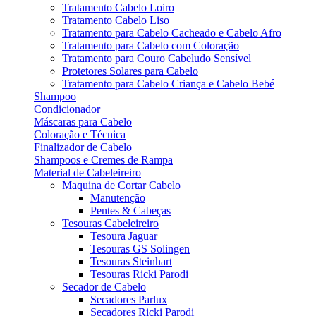
Tratamento Cabelo Loiro
Tratamento Cabelo Liso
Tratamento para Cabelo Cacheado e Cabelo Afro
Tratamento para Cabelo com Coloração
Tratamento para Couro Cabeludo Sensível
Protetores Solares para Cabelo
Tratamento para Cabelo Criança e Cabelo Bebé
Shampoo
Condicionador
Máscaras para Cabelo
Coloração e Técnica
Finalizador de Cabelo
Shampoos e Cremes de Rampa
Material de Cabeleireiro
Maquina de Cortar Cabelo
Manutenção
Pentes & Cabeças
Tesouras Cabeleireiro
Tesoura Jaguar
Tesouras GS Solingen
Tesouras Steinhart
Tesouras Ricki Parodi
Secador de Cabelo
Secadores Parlux
Secadores Ricki Parodi