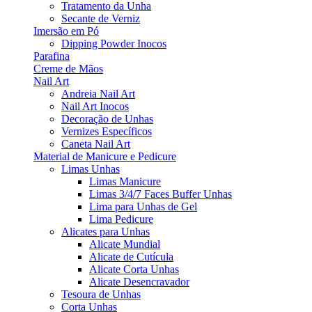
Tratamento da Unha
Secante de Verniz
Imersão em Pó
Dipping Powder Inocos
Parafina
Creme de Mãos
Nail Art
Andreia Nail Art
Nail Art Inocos
Decoração de Unhas
Vernizes Específicos
Caneta Nail Art
Material de Manicure e Pedicure
Limas Unhas
Limas Manicure
Limas 3/4/7 Faces Buffer Unhas
Lima para Unhas de Gel
Lima Pedicure
Alicates para Unhas
Alicate Mundial
Alicate de Cutícula
Alicate Corta Unhas
Alicate Desencravador
Tesoura de Unhas
Corta Unhas