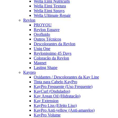
Wella Eimi Nutricurls
Wella Eimi Textura
Wella Eimi Sprays
Wella Ultimate Repair
Revlon
PROYOU
Revlon Equave
Orofluido
Outros Técnicos
Descolorantes da Revlon
Uniq One
Revlonissimo 45 Days
Coloração da Revlon
Magnet
Lasting Shape
Kaypro
Oxidantes / Descolorantes da Kay Line
Tinta para Cabelo KayPro
KayPro Frequente (Uso Frequente)
KayCurl (Ondulados)
Kay Argan Oil (Hidratação)
Kay Extension
KayPro Liss (Efeito Liso)
KayPro Anti-yellow (Anti-amarelos)
KayPro Volume