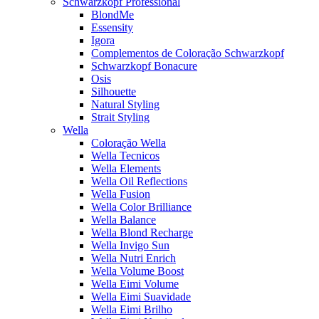
Schwarzkopf Professional
BlondMe
Essensity
Igora
Complementos de Coloração Schwarzkopf
Schwarzkopf Bonacure
Osis
Silhouette
Natural Styling
Strait Styling
Wella
Coloração Wella
Wella Tecnicos
Wella Elements
Wella Oil Reflections
Wella Fusion
Wella Color Brilliance
Wella Balance
Wella Blond Recharge
Wella Invigo Sun
Wella Nutri Enrich
Wella Volume Boost
Wella Eimi Volume
Wella Eimi Suavidade
Wella Eimi Brilho