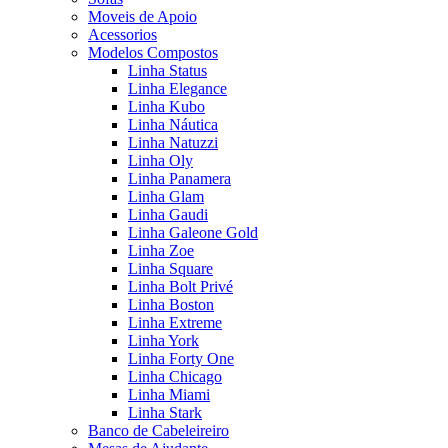
Moveis de Apoio
Acessorios
Modelos Compostos
Linha Status
Linha Elegance
Linha Kubo
Linha Náutica
Linha Natuzzi
Linha Oly
Linha Panamera
Linha Glam
Linha Gaudi
Linha Galeone Gold
Linha Zoe
Linha Square
Linha Bolt Privé
Linha Boston
Linha Extreme
Linha York
Linha Forty One
Linha Chicago
Linha Miami
Linha Stark
Banco de Cabeleireiro