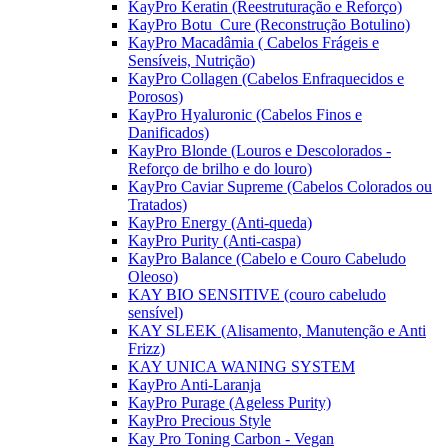
KayPro Keratin (Reestruturação e Reforço)
KayPro Botu_Cure (Reconstrução Botulino)
KayPro Macadâmia ( Cabelos Frágeis e
Sensíveis, Nutrição)
KayPro Collagen (Cabelos Enfraquecidos e
Porosos)
KayPro Hyaluronic (Cabelos Finos e
Danificados)
KayPro Blonde (Louros e Descolorados -
Reforço de brilho e do louro)
KayPro Caviar Supreme (Cabelos Colorados ou
Tratados)
KayPro Energy (Anti-queda)
KayPro Purity (Anti-caspa)
KayPro Balance (Cabelo e Couro Cabeludo
Oleoso)
KAY BIO SENSITIVE (couro cabeludo
sensível)
KAY SLEEK (Alisamento, Manutenção e Anti
Frizz)
KAY UNICA WANING SYSTEM
KayPro Anti-Laranja
KayPro Purage (Ageless Purity)
KayPro Precious Style
Kay Pro Toning Carbon - Vegan