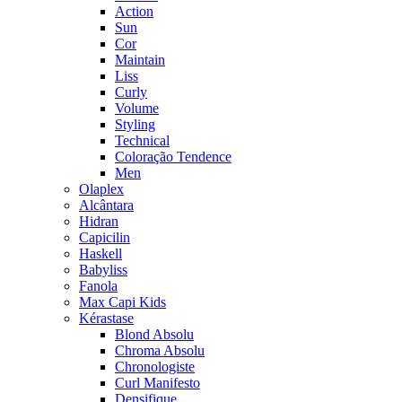
Action
Sun
Cor
Maintain
Liss
Curly
Volume
Styling
Technical
Coloração Tendence
Men
Olaplex
Alcântara
Hidran
Capicilin
Haskell
Babyliss
Fanola
Max Capi Kids
Kérastase
Blond Absolu
Chroma Absolu
Chronologiste
Curl Manifesto
Densifique