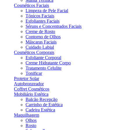
Manta Térmica
Cosméticos Faciais
Limpeza de Pele Facial
Tónicos Faciais
Esfoliantes Faciais
Séruns e Concentrados Faciais
Creme de Rosto
Contorno de Olhos
Máscaras Faciais
Cuidado Labial
Cosméticos Corporais
Esfoliante Corporal
Creme Hidratante Corpo
Tratamento Celulite
Tonificar
Protetor Solar
Autobronzeador
Coffret Cosméticos
Mobiliário Estética
Balcão Recepção
Carrinho de Estética
Cadeira Estética
Maquilhagem
Olhos
Rosto