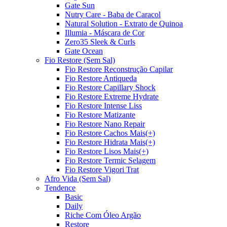
Gate Sun
Nutry Care - Baba de Caracol
Natural Solution - Extrato de Quinoa
Illumia - Máscara de Cor
Zero35 Sleek & Curls
Gate Ocean
Fio Restore (Sem Sal)
Fio Restore Reconstrução Capilar
Fio Restore Antiqueda
Fio Restore Capillary Shock
Fio Restore Extreme Hydrate
Fio Restore Intense Liss
Fio Restore Matizante
Fio Restore Nano Repair
Fio Restore Cachos Mais(+)
Fio Restore Hidrata Mais(+)
Fio Restore Lisos Mais(+)
Fio Restore Termic Selagem
Fio Restore Vigori Trat
Afro Vida (Sem Sal)
Tendence
Basic
Daily
Riche Com Óleo Argão
Restore