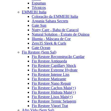
Espumas
Técnicos
EMMEBI Italia
Coloração da EMMEBI Italia
Argania Sahara Secrets
Gate Sun
Nutry Care - Baba de Caracol
Natural Solution - Extrato de Quinoa
Illumia - Máscara de Cor
Zero35 Sleek & Curls
Gate Ocean
Fio Restore (Sem Sal)
Fio Restore Reconstrução Capilar
Fio Restore Antiqueda
Fio Restore Capillary Shock
Fio Restore Extreme Hydrate
Fio Restore Intense Liss
Fio Restore Matizante
Fio Restore Nano Repair
Fio Restore Cachos Mais(+)
Fio Restore Hidrata Mais(+)
Fio Restore Lisos Mais(+)
Fio Restore Termic Selagem
Fio Restore Vigori Trat
Afro Vida (Sem Sal)