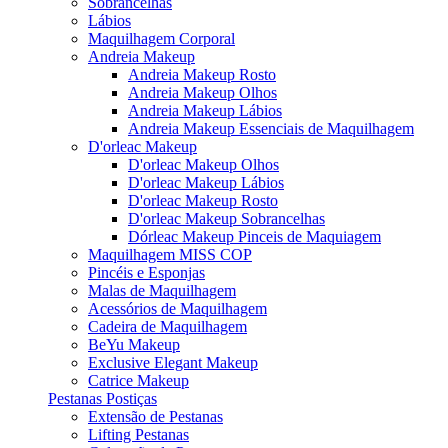
Sobrancelhas
Lábios
Maquilhagem Corporal
Andreia Makeup
Andreia Makeup Rosto
Andreia Makeup Olhos
Andreia Makeup Lábios
Andreia Makeup Essenciais de Maquilhagem
D'orleac Makeup
D'orleac Makeup Olhos
D'orleac Makeup Lábios
D'orleac Makeup Rosto
D'orleac Makeup Sobrancelhas
Dórleac Makeup Pinceis de Maquiagem
Maquilhagem MISS COP
Pincéis e Esponjas
Malas de Maquilhagem
Acessórios de Maquilhagem
Cadeira de Maquilhagem
BeYu Makeup
Exclusive Elegant Makeup
Catrice Makeup
Pestanas Postiças
Extensão de Pestanas
Lifting Pestanas