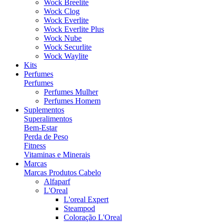
Wock Breelite
Wock Clog
Wock Everlite
Wock Everlite Plus
Wock Nube
Wock Securlite
Wock Waylite
Kits
Perfumes
Perfumes
Perfumes Mulher
Perfumes Homem
Suplementos
Superalimentos
Bem-Estar
Perda de Peso
Fitness
Vitaminas e Minerais
Marcas
Marcas Produtos Cabelo
Alfaparf
L'Oreal
L'oreal Expert
Steampod
Coloração L'Oreal